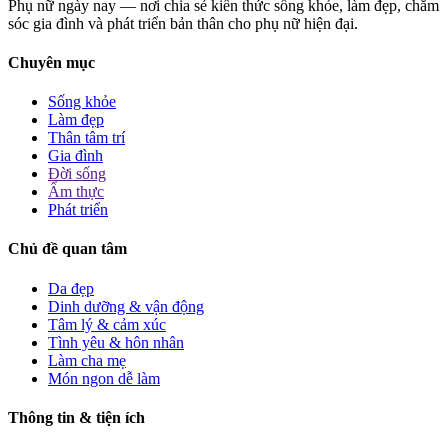
Phụ nữ ngày nay — nơi chia sẻ kiến thức sống khỏe, làm đẹp, chăm
sóc gia đình và phát triển bản thân cho phụ nữ hiện đại.
Chuyên mục
Sống khỏe
Làm đẹp
Thân tâm trí
Gia đình
Đời sống
Ẩm thực
Phát triển
Chủ đề quan tâm
Da đẹp
Dinh dưỡng & vận động
Tâm lý & cảm xúc
Tình yêu & hôn nhân
Làm cha mẹ
Món ngon dễ làm
Thông tin & tiện ích