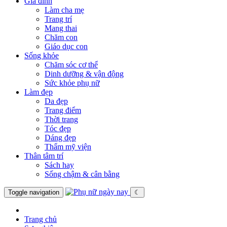
Gia đình
Làm cha mẹ
Trang trí
Mang thai
Chăm con
Giáo dục con
Sống khỏe
Chăm sóc cơ thể
Dinh dưỡng & vận động
Sức khỏe phụ nữ
Làm đẹp
Da đẹp
Trang điểm
Thời trang
Tóc đẹp
Dáng đẹp
Thẩm mỹ viện
Thân tâm trí
Sách hay
Sống chậm & cân bằng
Toggle navigation
☾
Trang chủ