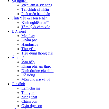
Sự nghiệp
Việc làm & kỹ năng
Tài chính cá nhân
Phát triển bản thân
Tình Yêu & Hôn Nhân
Kinh nghiệm cưới
Tâm lý & cảm xúc
Đời sống
Mẹo hay
Khám phá
Handmade
Thư giãn
Tiêu dùng thông thái
Ẩm thực
Vào bếp
Khám phá ẩm thực
Dinh dưỡng gia đình
Đồ uống
Món cho mẹ và bé
Gia đình
Làm cha mẹ
Trang trí
Mang thai
Chăm con
Giáo dục con