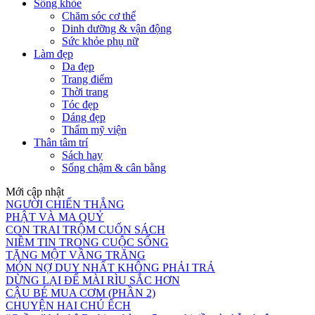
Sống khỏe
Chăm sóc cơ thể
Dinh dưỡng & vận động
Sức khỏe phụ nữ
Làm đẹp
Da đẹp
Trang điểm
Thời trang
Tóc đẹp
Dáng đẹp
Thẩm mỹ viện
Thân tâm trí
Sách hay
Sống chậm & cân bằng
Mới cập nhật
NGƯỜI CHIẾN THẮNG
PHẬT VÀ MA QUỶ
CON TRAI TRỘM CUỐN SÁCH
NIỀM TIN TRONG CUỘC SỐNG
TẶNG MỘT VẦNG TRĂNG
MÓN NỢ DUY NHẤT KHÔNG PHẢI TRẢ
DỪNG LẠI ĐỂ MÀI RÌU SẮC HƠN
CẬU BÉ MUA CƠM (PHẦN 2)
CHUYỆN HAI CHÚ ẾCH