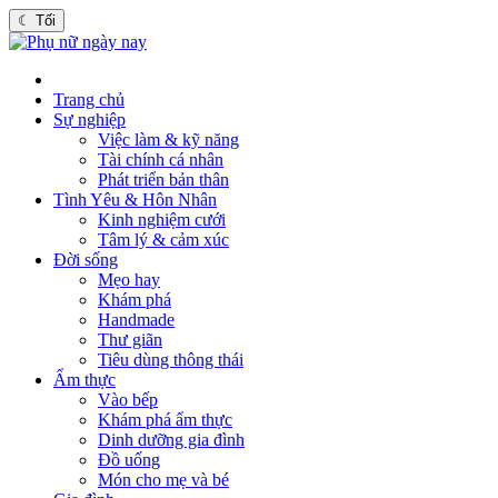
☾
Tối
Trang chủ
Sự nghiệp
Việc làm & kỹ năng
Tài chính cá nhân
Phát triển bản thân
Tình Yêu & Hôn Nhân
Kinh nghiệm cưới
Tâm lý & cảm xúc
Đời sống
Mẹo hay
Khám phá
Handmade
Thư giãn
Tiêu dùng thông thái
Ẩm thực
Vào bếp
Khám phá ẩm thực
Dinh dưỡng gia đình
Đồ uống
Món cho mẹ và bé