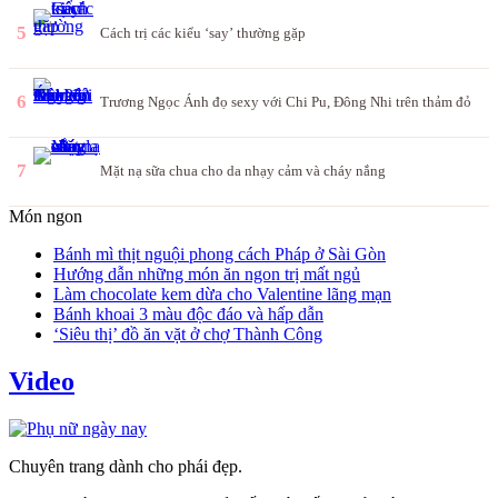
5
Cách trị các kiểu ‘say’ thường gặp
6
Trương Ngọc Ánh đọ sexy với Chi Pu, Đông Nhi trên thảm đỏ
7
Mặt nạ sữa chua cho da nhạy cảm và cháy nắng
Món ngon
Bánh mì thịt nguội phong cách Pháp ở Sài Gòn
Hướng dẫn những món ăn ngon trị mất ngủ
Làm chocolate kem dừa cho Valentine lãng mạn
Bánh khoai 3 màu độc đáo và hấp dẫn
‘Siêu thị’ đồ ăn vặt ở chợ Thành Công
Video
Chuyên trang dành cho phái đẹp.