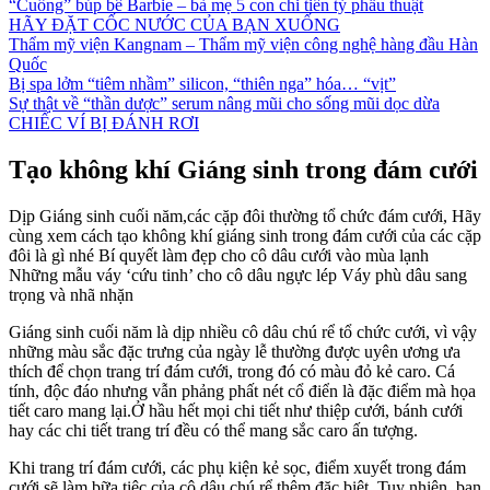
“Cuồng” búp bê Barbie – bà mẹ 5 con chi tiền tỷ phẫu thuật
HÃY ĐẶT CỐC NƯỚC CỦA BẠN XUỐNG
Thẩm mỹ viện Kangnam – Thẩm mỹ viện công nghệ hàng đầu Hàn
Quốc
Bị spa lởm “tiêm nhầm” silicon, “thiên nga” hóa… “vịt”
Sự thật về “thần dược” serum nâng mũi cho sống mũi dọc dừa
CHIẾC VÍ BỊ ĐÁNH RƠI
Tạo không khí Giáng sinh trong đám cưới
Dịp Giáng sinh cuối năm,các cặp đôi thường tổ chức đám cưới, Hãy
cùng xem cách tạo không khí giáng sinh trong đám cưới của các cặp
đôi là gì nhé Bí quyết làm đẹp cho cô dâu cưới vào mùa lạnh
Những mẫu váy ‘cứu tinh’ cho cô dâu ngực lép Váy phù dâu sang
trọng và nhã nhặn
Giáng sinh cuối năm là dịp nhiều cô dâu chú rể tổ chức cưới, vì vậy
những màu sắc đặc trưng của ngày lễ thường được uyên ương ưa
thích để chọn trang trí đám cưới, trong đó có màu đỏ kẻ caro. Cá
tính, độc đáo nhưng vẫn phảng phất nét cổ điển là đặc điểm mà họa
tiết caro mang lại.Ở hầu hết mọi chi tiết như thiệp cưới, bánh cưới
hay các chi tiết trang trí đều có thể mang sắc caro ấn tượng.
Khi trang trí đám cưới, các phụ kiện kẻ sọc, điểm xuyết trong đám
cưới sẽ làm bữa tiệc của cô dâu chú rể thêm đặc biệt. Tuy nhiên, bạn