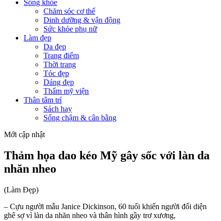
Sống khỏe
Chăm sóc cơ thể
Dinh dưỡng & vận động
Sức khỏe phụ nữ
Làm đẹp
Da đẹp
Trang điểm
Thời trang
Tóc đẹp
Dáng đẹp
Thẩm mỹ viện
Thân tâm trí
Sách hay
Sống chậm & cân bằng
Mới cập nhật
Thảm họa dao kéo Mỹ gây sốc với làn da
nhăn nheo
(Làm Đẹp)
– Cựu người mẫu Janice Dickinson, 60 tuổi khiến người đối diện
ghê sợ vì làn da nhăn nheo và thân hình gầy trơ xương,