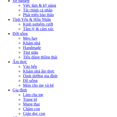
Sự nghiệp
Việc làm & kỹ năng
Tài chính cá nhân
Phát triển bản thân
Tình Yêu & Hôn Nhân
Kinh nghiệm cưới
Tâm lý & cảm xúc
Đời sống
Mẹo hay
Khám phá
Handmade
Thư giãn
Tiêu dùng thông thái
Ẩm thực
Vào bếp
Khám phá ẩm thực
Dinh dưỡng gia đình
Đồ uống
Món cho mẹ và bé
Gia đình
Làm cha mẹ
Trang trí
Mang thai
Chăm con
Giáo dục con