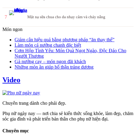
7
Mặt nạ sữa chua cho da nhạy cảm và cháy nắng
Món ngon
Giảm cân hiệu quả bằng phương pháp “ăn thay thế”
Làm món cá nướng chanh đặc biệt
Cơm Hộp Tình Yêu: Món Quà Ngọt Ngào, Độc Đáo Cho
Người Thương
Gà nướng cay – món ngon đãi khách
Những món ăn giúp bổ thận tráng dương
Video
Chuyên trang dành cho phái đẹp.
Phụ nữ ngày nay — nơi chia sẻ kiến thức sống khỏe, làm đẹp, chăm
sóc gia đình và phát triển bản thân cho phụ nữ hiện đại.
Chuyên mục