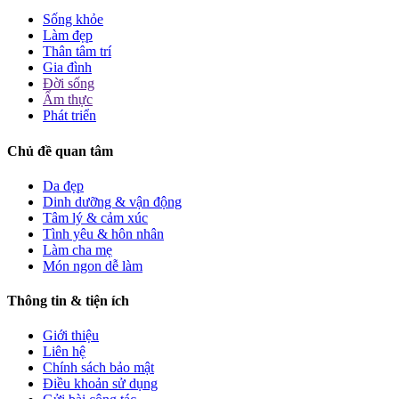
Sống khỏe
Làm đẹp
Thân tâm trí
Gia đình
Đời sống
Ẩm thực
Phát triển
Chủ đề quan tâm
Da đẹp
Dinh dưỡng & vận động
Tâm lý & cảm xúc
Tình yêu & hôn nhân
Làm cha mẹ
Món ngon dễ làm
Thông tin & tiện ích
Giới thiệu
Liên hệ
Chính sách bảo mật
Điều khoản sử dụng