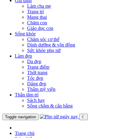
Gia đình
Làm cha mẹ
Trang trí
Mang thai
Chăm con
Giáo dục con
Sống khỏe
Chăm sóc cơ thể
Dinh dưỡng & vận động
Sức khỏe phụ nữ
Làm đẹp
Da đẹp
Trang điểm
Thời trang
Tóc đẹp
Dáng đẹp
Thẩm mỹ viện
Thân tâm trí
Sách hay
Sống chậm & cân bằng
Toggle navigation
☾
Trang chủ