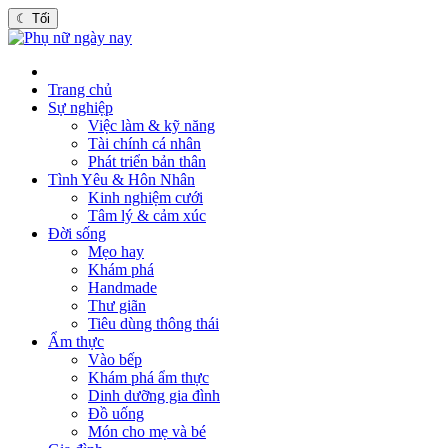
☾
Tối
Trang chủ
Sự nghiệp
Việc làm & kỹ năng
Tài chính cá nhân
Phát triển bản thân
Tình Yêu & Hôn Nhân
Kinh nghiệm cưới
Tâm lý & cảm xúc
Đời sống
Mẹo hay
Khám phá
Handmade
Thư giãn
Tiêu dùng thông thái
Ẩm thực
Vào bếp
Khám phá ẩm thực
Dinh dưỡng gia đình
Đồ uống
Món cho mẹ và bé