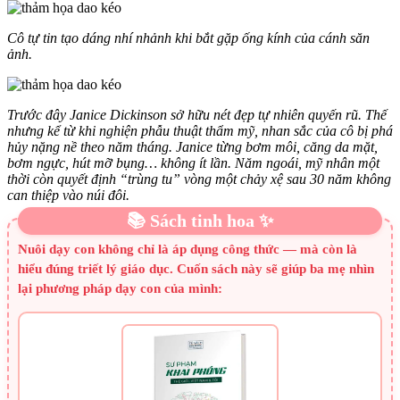
Cô tự tin tạo dáng nhí nhảnh khi bắt gặp ống kính của cánh săn
ảnh.
Trước đây Janice Dickinson sở hữu nét đẹp tự nhiên quyến rũ. Thế
nhưng kể từ khi nghiện phẫu thuật thẩm mỹ, nhan sắc của cô bị phá
hủy nặng nề theo năm tháng. Janice từng bơm môi, căng da mặt,
bơm ngực, hút mỡ bụng… không ít lần. Năm ngoái, mỹ nhân một
thời còn quyết định “trùng tu” vòng một chảy xệ sau 30 năm không
can thiệp vào núi đôi.
📚 Sách tinh hoa ✨
Nuôi dạy con không chỉ là áp dụng công thức — mà còn là
hiểu đúng triết lý giáo dục. Cuốn sách này sẽ giúp ba mẹ nhìn
lại phương pháp dạy con của mình: