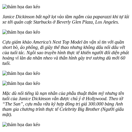
Janice Dickinson bất ngờ lọt vào tầm ngắm của paparazzi khi tự lái
xe tới quán cafe Starbucks ở Beverly Glen Plaza, Los Angeles.
Cựu giám khảo America’s Next Top Model ăn vận xì tin với quần
short bò, áo phông, đi giày thể thao nhưng không dấu nổi dấu vết
của tuổi tác. Ngôi sao truyền hình thực tế khiến người đối diện phát
hoảng vì làn da nhăn nheo và thân hình gày trơ xương dù mới 60
tuổi.
Mặc dù nổi tiếng là nạn nhân của phẫu thuật thẩm mỹ nhưng tên
tuổi của Janice Dickinson vẫn được chú ý ở Hollywood. Theo tờ
“The Sun”, cựu mẫu vừa ký hợp đồng trị giá 300.000 bảng Anh
tham gia chương trình thực tế Celebrity Big Brother (Người giấu
mặt).