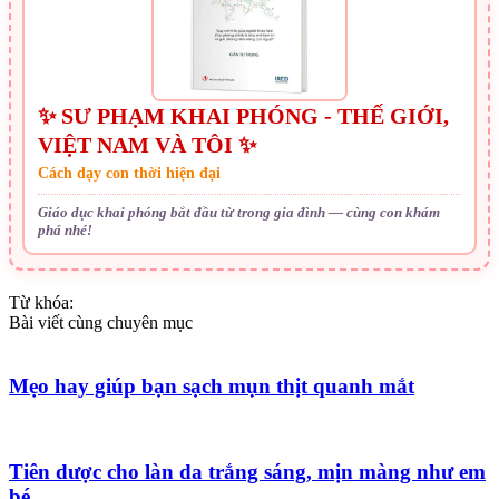
✨ SƯ PHẠM KHAI PHÓNG - THẾ GIỚI,
VIỆT NAM VÀ TÔI ✨
Cách dạy con thời hiện đại
Giáo dục khai phóng bắt đầu từ trong gia đình — cùng con khám
phá nhé!
Từ khóa:
Bài viết cùng chuyên mục
Mẹo hay giúp bạn sạch mụn thịt quanh mắt
Tiên dược cho làn da trắng sáng, mịn màng như em
bé