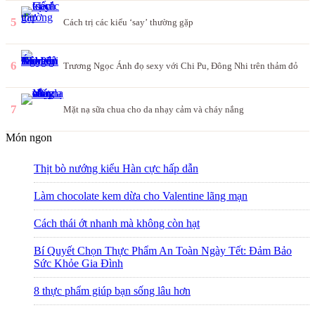
5
Cách trị các kiểu ‘say’ thường gặp
6
Trương Ngọc Ánh đọ sexy với Chi Pu, Đông Nhi trên thảm đỏ
7
Mặt nạ sữa chua cho da nhạy cảm và cháy nắng
Món ngon
Thịt bò nướng kiểu Hàn cực hấp dẫn
Làm chocolate kem dừa cho Valentine lãng mạn
Cách thái ớt nhanh mà không còn hạt
Bí Quyết Chọn Thực Phẩm An Toàn Ngày Tết: Đảm Bảo
Sức Khỏe Gia Đình
8 thực phẩm giúp bạn sống lâu hơn