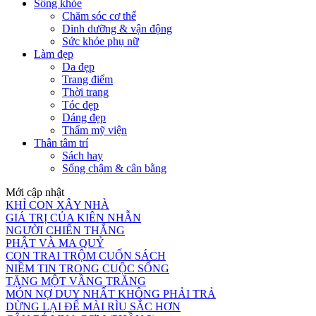
Sống khỏe
Chăm sóc cơ thể
Dinh dưỡng & vận động
Sức khỏe phụ nữ
Làm đẹp
Da đẹp
Trang điểm
Thời trang
Tóc đẹp
Dáng đẹp
Thẩm mỹ viện
Thân tâm trí
Sách hay
Sống chậm & cân bằng
Mới cập nhật
KHỈ CON XÂY NHÀ
GIÁ TRỊ CỦA KIÊN NHẪN
NGƯỜI CHIẾN THẮNG
PHẬT VÀ MA QUỶ
CON TRAI TRỘM CUỐN SÁCH
NIỀM TIN TRONG CUỘC SỐNG
TẶNG MỘT VẦNG TRĂNG
MÓN NỢ DUY NHẤT KHÔNG PHẢI TRẢ
DỪNG LẠI ĐỂ MÀI RÌU SẮC HƠN