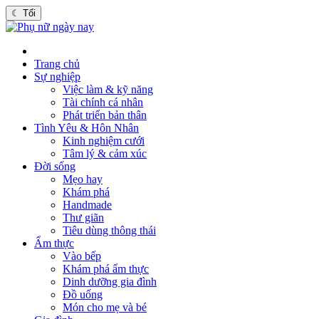
☾
Tối
Trang chủ
Sự nghiệp
Việc làm & kỹ năng
Tài chính cá nhân
Phát triển bản thân
Tình Yêu & Hôn Nhân
Kinh nghiệm cưới
Tâm lý & cảm xúc
Đời sống
Mẹo hay
Khám phá
Handmade
Thư giãn
Tiêu dùng thông thái
Ẩm thực
Vào bếp
Khám phá ẩm thực
Dinh dưỡng gia đình
Đồ uống
Món cho mẹ và bé