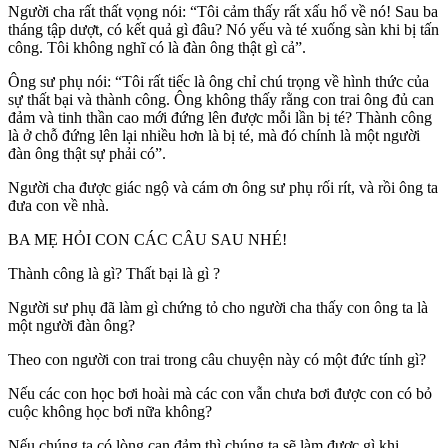
Người cha rất thất vọng nói: “Tôi cảm thấy rất xấu hổ về nó! Sau ba
tháng tập dượt, có kết quả gì đâu? Nó yếu và té xuống sàn khi bị tấn
công. Tôi không nghĩ có là đàn ông thật gì cả”.
Ông sư phụ nói: “Tôi rất tiếc là ông chỉ chú trọng về hình thức của
sự thất bại và thành công. Ông không thấy rằng con trai ông đủ can
đảm và tinh thần cao mới đứng lên được mỗi lần bị té? Thành công
là ở chỗ đứng lên lại nhiều hơn là bị té, mà đó chính là một người
đàn ông thật sự phải có”.
Người cha được giác ngộ và cám ơn ông sư phụ rối rít, và rồi ông ta
đưa con về nhà.
BA MẸ HỎI CON CÁC CÂU SAU NHÉ!
Thành công là gì? Thất bại là gì ?
Người sư phụ đã làm gì chứng tỏ cho người cha thấy con ông ta là
một người đàn ông?
Theo con người con trai trong câu chuyện này có một đức tính gì?
Nếu các con học bơi hoài mà các con vẫn chưa bơi được con có bỏ
cuộc không học bơi nữa không?
Nếu chúng ta có lòng can đảm thì chúng ta sẽ làm được gì khi