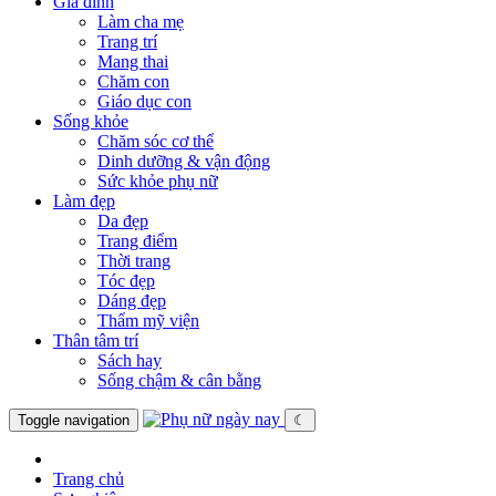
Gia đình
Làm cha mẹ
Trang trí
Mang thai
Chăm con
Giáo dục con
Sống khỏe
Chăm sóc cơ thể
Dinh dưỡng & vận động
Sức khỏe phụ nữ
Làm đẹp
Da đẹp
Trang điểm
Thời trang
Tóc đẹp
Dáng đẹp
Thẩm mỹ viện
Thân tâm trí
Sách hay
Sống chậm & cân bằng
Toggle navigation
☾
Trang chủ