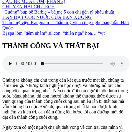
CẬU BÉ MUA CƠM (PHẦN 2)
CHUYỆN HAI CHÚ ẾCH
“Cuồng” búp bê Barbie – bà mẹ 5 con chi tiền tỷ phẫu thuật
HÃY ĐẶT CỐC NƯỚC CỦA BẠN XUỐNG
Thẩm mỹ viện Kangnam – Thẩm mỹ viện công nghệ hàng đầu Hàn
Quốc
Bị spa lởm “tiêm nhầm” silicon, “thiên nga” hóa… “vịt”
THÀNH CÔNG VÀ THẤT BẠI
Chúng ta không chỉ chú trọng đến kết quả trước mắt khi chúng ta
làm điều gì. Những kinh nghiệm học được và những nỗ lực cho
công việc quan trọng nhất. Nếu cuộc đời con người luôn luôn trong
suốt, bằng phẳng, thì con người không thể thưởng thức được sự
vinh quang của thành công cuối cùng sau nhiều lần bị thất bại mà
vẫn không bỏ cuộc. Ðức độ quan trọng nhất là học được kinh
nghiệm và kiên trì, can đảm đứng lên bước tới con đường mới để
đạt đến thành công cuối cùng.
Ngày xưa có một người cha rất thất vọng về con trai của mình vì