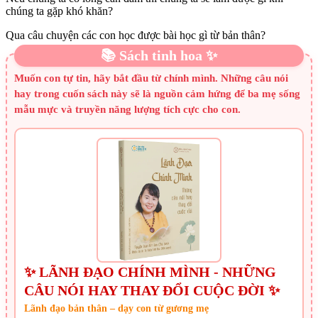
chúng ta gặp khó khăn?
Qua câu chuyện các con học được bài học gì từ bản thân?
📚 Sách tinh hoa ✨
Muốn con tự tin, hãy bắt đầu từ chính mình. Những câu nói
hay trong cuốn sách này sẽ là nguồn cảm hứng để ba mẹ sống
mẫu mực và truyền năng lượng tích cực cho con.
✨ LÃNH ĐẠO CHÍNH MÌNH - NHỮNG
CÂU NÓI HAY THAY ĐỔI CUỘC ĐỜI ✨
Lãnh đạo bản thân – dạy con từ gương mẹ