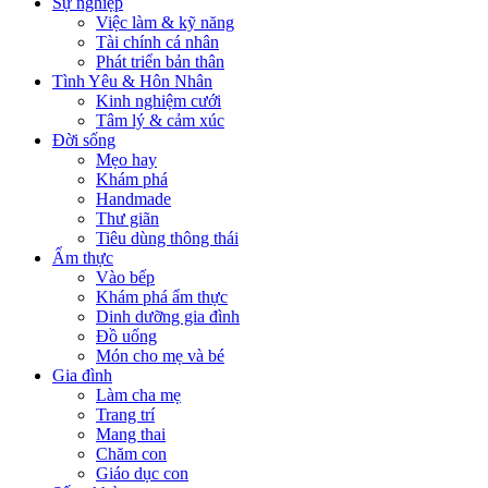
Sự nghiệp
Việc làm & kỹ năng
Tài chính cá nhân
Phát triển bản thân
Tình Yêu & Hôn Nhân
Kinh nghiệm cưới
Tâm lý & cảm xúc
Đời sống
Mẹo hay
Khám phá
Handmade
Thư giãn
Tiêu dùng thông thái
Ẩm thực
Vào bếp
Khám phá ẩm thực
Dinh dưỡng gia đình
Đồ uống
Món cho mẹ và bé
Gia đình
Làm cha mẹ
Trang trí
Mang thai
Chăm con
Giáo dục con