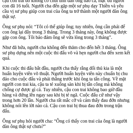
cậu con trai đó không có chút tính đàn ông nào cả, mặc dù người
con đã 16 tuổi. Người cha đến gặp một sư phụ dạy Thiền và yêu
cầu vị sư phụ giúp con trai của ông ta trở thành một người đàn ông
thật sự.
Ông sư phụ nói: “Tôi có thể giúp ông; tuy nhiên, ông cần phải để
con ông lại đây trong 3 tháng. Trong 3 tháng này, ông không được
gặp con ông. Tôi bảo đảm ông sẽ vừa lòng trong 3 tháng”.
Như đã hứa, người cha không đến thăm cho đến hết 3 tháng. Ông
sư phụ dựng nên một cuộc thi đấu võ và hẹn người cha đến xem kết
quả.
Khi cuộc thi đấu bắt đầu, người cha thấy rằng đối thủ kia là một
huấn luyện viên võ thuật. Người huấn luyện viên này chuẩn bị chu
đáo cho cuộc đấu và phải thắng trước khi ông ta tấn công. Về mặt
người con trai kia, cậu ta té xuống sàn khi bị tấn công mà không
chống cự được gì cả. Tuy nhiên, cậu con trai không bao giờ đầu
hàng và đứng lên ngay sau khi bị té ngã. Cuộc đấu cứ như vậy
trong hơn 20 lần. Người cha rất mắc cỡ và cảm thấy đau đớn nhưng
không nói lên lời nào cả. Cậu con trai bị thua đau đớn trong trận
đấu.
Ông sư phụ hỏi người cha: “Ông có thấy con trai của ông là người
đàn ông thật sự chưa?”