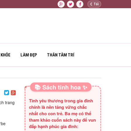
☾
Tối
 KHỎE
LÀM ĐẸP
THÂN TÂM TRÍ
📚 Sách tinh hoa ✨
SÁCH HAY CHO BA MẸ
Tình yêu thương trong gia đình
ch trang
chính là nền tảng vững chắc
nhất cho con trẻ. Ba mẹ có thể
tham khảo cuốn sách này để vun
“be
đắp hạnh phúc gia đình: