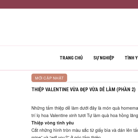
TRANG CHỦ
SỰ NGHIỆP
TÌNH 
MỚI CẬP NHẬT
THIỆP VALENTINE VỪA ĐẸP VỪA DỄ LÀM (PHẦN 2)
Những tấm thiệp dễ làm dưới đây là món quà homemade 
trí lọ hoa Valentine xinh tươi Tự làm quà hoa hồng 
Thiệp vòng tình yêu
Cắt những hình tròn màu sắc từ giấy bìa và dán lên t
mine” và “will you?” ở góc tấm thiệp.