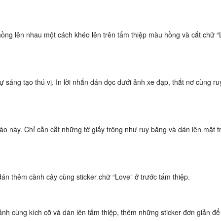
chồng lên nhau một cách khéo lên trên tấm thiệp màu hồng và cắt chữ “
ự sáng tạo thú vị. In lời nhắn dán dọc dưới ảnh xe đạp, thắt nơ cùng r
ào này. Chỉ cần cắt những tờ giấy trông như ruy băng và dán lên mặt 
dán thêm cành cây cùng sticker chữ “Love” ở trước tấm thiệp.
h cùng kích cỡ và dán lên tấm thiệp, thêm những sticker đơn giản để t