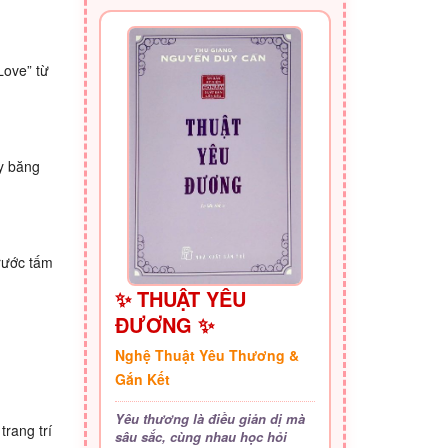
Love” từ
uy băng
trước tấm
✨ THUẬT YÊU
ĐƯƠNG ✨
Nghệ Thuật Yêu Thương &
Gắn Kết
Yêu thương là điều giản dị mà
rang trí
sâu sắc, cùng nhau học hỏi