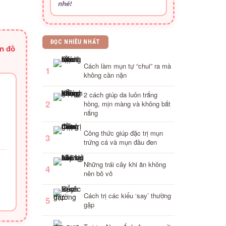
nhé!
ĐỌC NHIỀU NHẤT
ón đồ
Cách làm mụn tự “chui” ra mà
1
không cần nặn
2 cách giúp da luôn trắng
2
hồng, mịn màng và không bắt
nắng
Công thức giúp đặc trị mụn
3
trứng cá và mụn đầu đen
Những trái cây khi ăn không
4
nên bỏ vỏ
Cách trị các kiểu ‘say’ thường
5
gặp