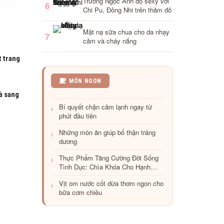
Trương Ngọc Ánh đọ sexy với
6
Chi Pu, Đông Nhi trên thảm đỏ
Mặt nạ sữa chua cho da nhạy
7
cảm và cháy nắng
t trang
Trời
MÓN NGON
chuyển
à sang
lạnh
Bí quyết chặn cảm lạnh ngay từ
đi
phút đầu tiên
ăn
quẩy
Những món ăn giúp bổ thận tráng
nóng
dương
phố
Hàng
Thực Phẩm Tăng Cường Đời Sống
Đậu
Tình Dục: Chìa Khóa Cho Hạnh
Phúc Thân Mật
Vịt om nước cốt dừa thơm ngon cho
bữa cơm chiều