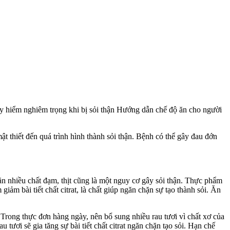
uy hiểm nghiêm trọng khi bị sỏi thận Hướng dẫn chế độ ăn cho người
ật thiết đến quá trình hình thành sỏi thận. Bệnh có thể gây đau đớn
ăn nhiều chất đạm, thịt cũng là một nguy cơ gây sỏi thận. Thực phẩm
iảm bài tiết chất citrat, là chất giúp ngăn chặn sự tạo thành sỏi. Ăn
rong thực đơn hàng ngày, nên bổ sung nhiều rau tươi vì chất xơ của
u tươi sẽ gia tăng sự bài tiết chất citrat ngăn chặn tạo sỏi. Hạn chế