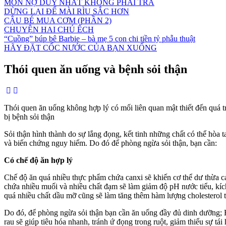
MÓN NỢ DUY NHẤT KHÔNG PHẢI TRẢ
DỪNG LẠI ĐỂ MÀI RÌU SẮC HƠN
CẬU BÉ MUA CƠM (PHẦN 2)
CHUYỆN HAI CHÚ ẾCH
“Cuồng” búp bê Barbie – bà mẹ 5 con chi tiền tỷ phẫu thuật
HÃY ĐẶT CỐC NƯỚC CỦA BẠN XUỐNG
Thói quen ăn uống và bệnh sỏi thận
Thói quen ăn uống không hợp lý có mối liên quan mật thiết đến quá t
bị bệnh sỏi thận
Sỏi thận hình thành do sự lắng đọng, kết tinh những chất có thể hòa 
và biến chứng nguy hiểm. Do đó để phòng ngừa sỏi thận, bạn cần:
Có chế độ ăn hợp lý
Chế độ ăn quá nhiều thực phẩm chứa canxi sẽ khiến cơ thể dư thừa ca
chứa nhiều muối và nhiều chất đạm sẽ làm giảm độ pH nước tiểu, kích th
quá nhiều chất dầu mỡ cũng sẽ làm tăng thêm hàm lượng cholesterol t
Do đó, để phòng ngừa sỏi thận bạn cần ăn uống đầy đủ dinh dưỡng; H
rau sẽ giúp tiêu hóa nhanh, tránh ứ đọng trong ruột, giảm thiểu sự tái h