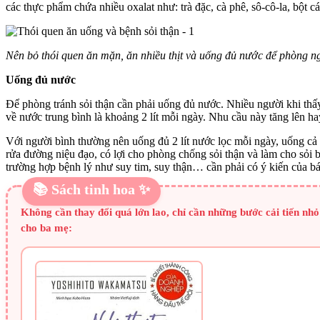
các thực phẩm chứa nhiều oxalat như: trà đặc, cà phê, sô-cô-la, bột
Nên bỏ thói quen ăn mặn, ăn nhiều thịt và uống đủ nước để phòng n
Uống đủ nước
Để phòng tránh sỏi thận cần phải uống đủ nước. Nhiều người khi thấy
về nước trung bình là khoảng 2 lít mỗi ngày. Nhu cầu này tăng lên h
Với người bình thường nên uống đủ 2 lít nước lọc mỗi ngày, uống cả kh
rửa đường niệu đạo, có lợi cho phòng chống sỏi thận và làm cho sỏi b
trường hợp bệnh lý như suy tim, suy thận… cần phải có ý kiến của bá
📚 Sách tinh hoa ✨
Không cần thay đổi quá lớn lao, chỉ cần những bước cải tiến nh
cho ba mẹ: