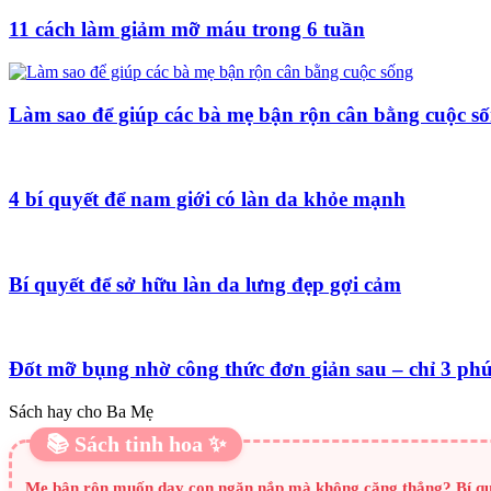
11 cách làm giảm mỡ máu trong 6 tuần
Làm sao để giúp các bà mẹ bận rộn cân bằng cuộc s
4 bí quyết để nam giới có làn da khỏe mạnh
Bí quyết để sở hữu làn da lưng đẹp gợi cảm
Đốt mỡ bụng nhờ công thức đơn giản sau – chỉ 3 ph
Sách hay cho Ba Mẹ
📚 Sách tinh hoa ✨
Mẹ bận rộn muốn dạy con ngăn nắp mà không căng thẳng? Bí quyết