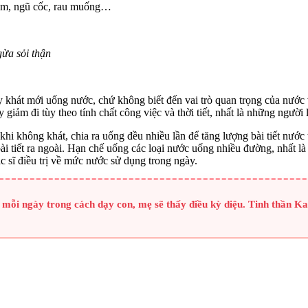
 cám, ngũ cốc, rau muống…
gừa sỏi thận
 khát mới uống nước, chứ không biết đến vai trò quan trọng của nước 
ay giảm đi tùy theo tính chất công việc và thời tiết, nhất là những n
i không khát, chia ra uống đều nhiều lần để tăng lượng bài tiết nước t
ài tiết ra ngoài. Hạn chế uống các loại nước uống nhiều đường, nhất là
c sĩ điều trị về mức nước sử dụng trong ngày.
ỏ mỗi ngày trong cách dạy con, mẹ sẽ thấy điều kỳ diệu. Tinh thần 