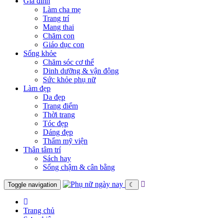
Gia đình
Làm cha mẹ
Trang trí
Mang thai
Chăm con
Giáo dục con
Sống khỏe
Chăm sóc cơ thể
Dinh dưỡng & vận động
Sức khỏe phụ nữ
Làm đẹp
Da đẹp
Trang điểm
Thời trang
Tóc đẹp
Dáng đẹp
Thẩm mỹ viện
Thân tâm trí
Sách hay
Sống chậm & cân bằng
Toggle navigation
☾
Trang chủ