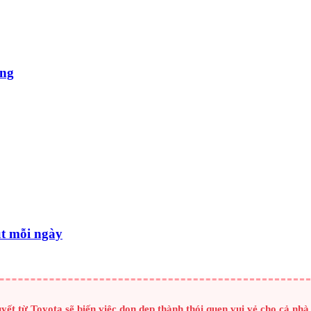
ống
út mỗi ngày
 từ Toyota sẽ biến việc dọn dẹp thành thói quen vui vẻ cho cả nhà