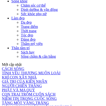
Sống khỏe
Chăm sóc cơ thể
Dinh dưỡng & vận động
Sức khỏe phụ nữ
Làm đẹp
Da đẹp
Trang điểm
Thời trang
Tóc đẹp
Dáng đẹp
Thẩm mỹ viện
Thân tâm trí
Sách hay
Sống chậm & cân bằng
Mới cập nhật
CÁCH SỐNG
TÌNH YÊU THƯƠNG MUÔN LOÀI
KHỈ CON XÂY NHÀ
GIÁ TRỊ CỦA KIÊN NHẪN
NGƯỜI CHIẾN THẮNG
PHẬT VÀ MA QUỶ
CON TRAI TRỘM CUỐN SÁCH
NIỀM TIN TRONG CUỘC SỐNG
TẶNG MỘT VẦNG TRĂNG