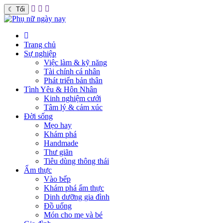
☾
Tối
Trang chủ
Sự nghiệp
Việc làm & kỹ năng
Tài chính cá nhân
Phát triển bản thân
Tình Yêu & Hôn Nhân
Kinh nghiệm cưới
Tâm lý & cảm xúc
Đời sống
Mẹo hay
Khám phá
Handmade
Thư giãn
Tiêu dùng thông thái
Ẩm thực
Vào bếp
Khám phá ẩm thực
Dinh dưỡng gia đình
Đồ uống
Món cho mẹ và bé