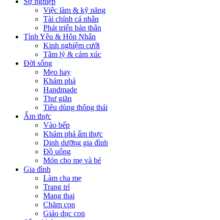
Sự nghiệp
Việc làm & kỹ năng
Tài chính cá nhân
Phát triển bản thân
Tình Yêu & Hôn Nhân
Kinh nghiệm cưới
Tâm lý & cảm xúc
Đời sống
Mẹo hay
Khám phá
Handmade
Thư giãn
Tiêu dùng thông thái
Ẩm thực
Vào bếp
Khám phá ẩm thực
Dinh dưỡng gia đình
Đồ uống
Món cho mẹ và bé
Gia đình
Làm cha mẹ
Trang trí
Mang thai
Chăm con
Giáo dục con