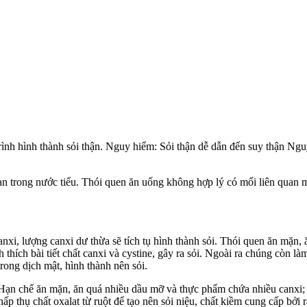
rình hình thành sỏi thận. Nguy hiểm: Sỏi thận dễ dẫn đến suy thận Ng
tan trong nước tiểu. Thói quen ăn uống không hợp lý có mối liên quan m
nxi, lượng canxi dư thừa sẽ tích tụ hình thành sỏi. Thói quen ăn mặn, 
ích bài tiết chất canxi và cystine, gây ra sỏi. Ngoài ra chúng còn làm g
rong dịch mật, hình thành nên sỏi.
ạn chế ăn mặn, ăn quá nhiều dầu mỡ và thực phẩm chứa nhiều canxi; T
ấp thụ chất oxalat từ ruột để tạo nên sỏi niệu, chất kiềm cung cấp bởi ra