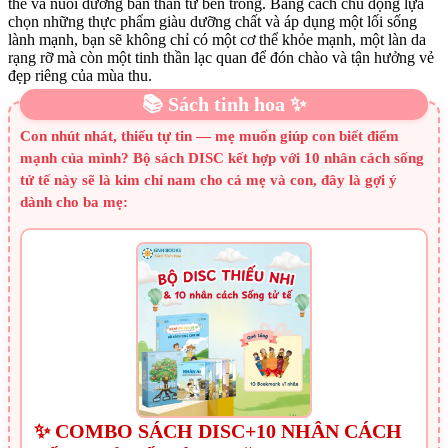
thể và nuôi dưỡng bản thân từ bên trong. Bằng cách chủ động lựa
chọn những thực phẩm giàu dưỡng chất và áp dụng một lối sống
lành mạnh, bạn sẽ không chỉ có một cơ thể khỏe mạnh, một làn da
rạng rỡ mà còn một tinh thần lạc quan để đón chào và tận hưởng vẻ
đẹp riêng của mùa thu.
📚 Sách tinh hoa ✨
Con nhút nhát, thiếu tự tin — mẹ muốn giúp con biết điểm
mạnh của mình? Bộ sách DISC kết hợp với 10 nhân cách sống
tử tế này sẽ là kim chỉ nam cho cả mẹ và con, đây là gợi ý
dành cho ba mẹ:
✨ COMBO SÁCH DISC+10 NHÂN CÁCH