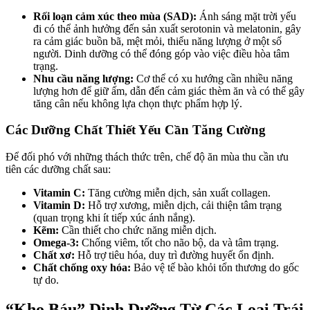
Rối loạn cảm xúc theo mùa (SAD):
Ánh sáng mặt trời yếu
đi có thể ảnh hưởng đến sản xuất serotonin và melatonin, gây
ra cảm giác buồn bã, mệt mỏi, thiếu năng lượng ở một số
người. Dinh dưỡng có thể đóng góp vào việc điều hòa tâm
trạng.
Nhu cầu năng lượng:
Cơ thể có xu hướng cần nhiều năng
lượng hơn để giữ ấm, dẫn đến cảm giác thèm ăn và có thể gây
tăng cân nếu không lựa chọn thực phẩm hợp lý.
Các Dưỡng Chất Thiết Yếu Cần Tăng Cường
Để đối phó với những thách thức trên, chế độ ăn mùa thu cần ưu
tiên các dưỡng chất sau:
Vitamin C:
Tăng cường miễn dịch, sản xuất collagen.
Vitamin D:
Hỗ trợ xương, miễn dịch, cải thiện tâm trạng
(quan trọng khi ít tiếp xúc ánh nắng).
Kẽm:
Cần thiết cho chức năng miễn dịch.
Omega-3:
Chống viêm, tốt cho não bộ, da và tâm trạng.
Chất xơ:
Hỗ trợ tiêu hóa, duy trì đường huyết ổn định.
Chất chống oxy hóa:
Bảo vệ tế bào khỏi tổn thương do gốc
tự do.
“Kho Báu” Dinh Dưỡng Từ Các Loại Trái