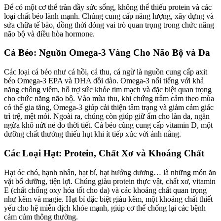
Để có một cơ thể tràn đầy sức sống, không thể thiếu protein và các
loại chất béo lành mạnh. Chúng cung cấp năng lượng, xây dựng và
sửa chữa tế bào, đồng thời đóng vai trò quan trọng trong chức năng
não bộ và điều hòa hormone.
Cá Béo: Nguồn Omega-3 Vàng Cho Não Bộ và Da
Các loại cá béo như cá hồi, cá thu, cá ngừ là nguồn cung cấp axit
béo Omega-3 EPA và DHA dồi dào. Omega-3 nổi tiếng với khả
năng chống viêm, hỗ trợ sức khỏe tim mạch và đặc biệt quan trọng
cho chức năng não bộ. Vào mùa thu, khi chứng trầm cảm theo mùa
có thể gia tăng, Omega-3 giúp cải thiện tâm trạng và giảm cảm giác
trì trệ, mệt mỏi. Ngoài ra, chúng còn giúp giữ ẩm cho làn da, ngăn
ngừa khô nứt nẻ do thời tiết. Cá béo cũng cung cấp vitamin D, một
dưỡng chất thường thiếu hụt khi ít tiếp xúc với ánh nắng.
Các Loại Hạt: Protein, Chất Xơ và Khoáng Chất
Hạt óc chó, hạnh nhân, hạt bí, hạt hướng dương… là những món ăn
vặt bổ dưỡng, tiện lợi. Chúng giàu protein thực vật, chất xơ, vitamin
E (chất chống oxy hóa tốt cho da) và các khoáng chất quan trọng
như kẽm và magie. Hạt bí đặc biệt giàu kẽm, một khoáng chất thiết
yếu cho hệ miễn dịch khỏe mạnh, giúp cơ thể chống lại các bệnh
cảm cúm thông thường.