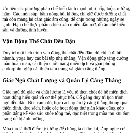
Ưu tiên các phương pháp chế biến lành mạnh như hấp, luộc, nướng,
hầm. Các món súp, hầm nóng hổi không chỉ giữ được dưỡng chất
mà còn mang lại cảm giác ấm cúng, dễ chịu trong những ngày se
lạnh. Hạn chế thực phẩm chiên xào nhiều dầu mỡ, đồ ăn chế biến
sẵn và đường tinh luyện.
Vận Động Thể Chất Đều Đặn
Duy trì một lịch trình vận động thể chất đều đặn, dù chỉ là đi bộ
nhanh, yoga hay các bài tập nhẹ nhàng. Vận động giúp tăng cường
tuần hoàn máu, cải thiện chức năng miễn dịch và giải phóng
endorphin, giúp cải thiện tâm trạng và giảm căng thẳng.
Giấc Ngủ Chất Lượng và Quản Lý Căng Thẳng
Giấc ngủ đủ giấc và chất lượng là yếu tố then chốt để hệ miễn dịch
hoạt động hiệu quả và cơ thể phục hồi. Cố gắng duy trì lịch trình
ngủ đều đặn. Bên cạnh đó, học cách quản lý căng thẳng thông qua
thiền định, đọc sách, hoặc các hoạt động thư giãn khác cũng góp
phần đáng kể vào sức khỏe tổng thể, đặc biệt trong mùa thu khi tâm
trạng dễ bị ảnh hưởng.
Mùa thu là thời điểm lý tưởng để chúng ta chậm lại, lắng nghe cơ