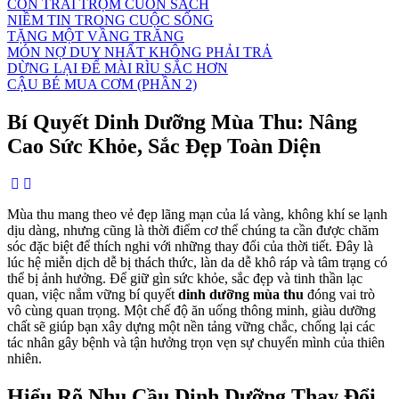
CON TRAI TRỘM CUỐN SÁCH
NIỀM TIN TRONG CUỘC SỐNG
TẶNG MỘT VẦNG TRĂNG
MÓN NỢ DUY NHẤT KHÔNG PHẢI TRẢ
DỪNG LẠI ĐỂ MÀI RÌU SẮC HƠN
CẬU BÉ MUA CƠM (PHẦN 2)
Bí Quyết Dinh Dưỡng Mùa Thu: Nâng
Cao Sức Khỏe, Sắc Đẹp Toàn Diện
Mùa thu mang theo vẻ đẹp lãng mạn của lá vàng, không khí se lạnh
dịu dàng, nhưng cũng là thời điểm cơ thể chúng ta cần được chăm
sóc đặc biệt để thích nghi với những thay đổi của thời tiết. Đây là
lúc hệ miễn dịch dễ bị thách thức, làn da dễ khô ráp và tâm trạng có
thể bị ảnh hưởng. Để giữ gìn sức khỏe, sắc đẹp và tinh thần lạc
quan, việc nắm vững bí quyết
dinh dưỡng mùa thu
đóng vai trò
vô cùng quan trọng. Một chế độ ăn uống thông minh, giàu dưỡng
chất sẽ giúp bạn xây dựng một nền tảng vững chắc, chống lại các
tác nhân gây bệnh và tận hưởng trọn vẹn sự chuyển mình của thiên
nhiên.
Hiểu Rõ Nhu Cầu Dinh Dưỡng Thay Đổi