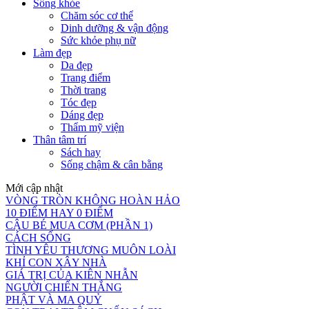
Sống khỏe
Chăm sóc cơ thể
Dinh dưỡng & vận động
Sức khỏe phụ nữ
Làm đẹp
Da đẹp
Trang điểm
Thời trang
Tóc đẹp
Dáng đẹp
Thẩm mỹ viện
Thân tâm trí
Sách hay
Sống chậm & cân bằng
Mới cập nhật
VÒNG TRÒN KHÔNG HOÀN HẢO
10 ĐIỂM HAY 0 ĐIỂM
CẬU BÉ MUA CƠM (PHẦN 1)
CÁCH SỐNG
TÌNH YÊU THƯƠNG MUÔN LOÀI
KHỈ CON XÂY NHÀ
GIÁ TRỊ CỦA KIÊN NHẪN
NGƯỜI CHIẾN THẮNG
PHẬT VÀ MA QUỶ