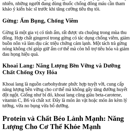
nhiên, những người đang dùng thuốc chống đông máu cần tham
khảo ý kiến bác sĩ trước khi tăng cường tiêu thụ tỏi.
Gừng: Ấm Bụng, Chống Viêm
Gừng là một gia vị có tính ấm, rất được ưa chuộng trong mùa thu
đông. Hợp chất gingerol trong gừng có tác dụng chống viêm, giảm
buồn nôn và làm dịu các triệu chứng cảm lạnh. Một tách trà gừng
nóng không chỉ giúp giữ ấm cơ thể mà còn hỗ trợ tiêu hóa và giảm
đau họng hiệu quả.
Khoai Lang: Năng Lượng Bền Vững và Dưỡng
Chất Chống Oxy Hóa
Khoai lang là nguồn carbohydrate phức hợp tuyệt vời, cung cấp
năng lượng bền vững cho cơ thể mà không gây tăng đường huyết
đột ngột. Giống như bí đỏ, khoai lang cũng giàu beta-carotene,
vitamin C, B6 và chất xơ. Đây là món ăn vặt hoặc món ăn kèm lý
tưởng, vừa no bụng vừa bổ dưỡng.
Protein và Chất Béo Lành Mạnh: Năng
Lượng Cho Cơ Thể Khỏe Mạnh