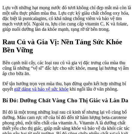
Lựu với những hạt mọng nước đỏ tươi không chỉ đẹp mắt mà còn là
một siêu thực phẩm mùa thu. Lựu cực kỳ giàu chất chống oxy hóa,
đặc biệt là punicalagins, có khả năng chống viêm và bảo vệ tim
mạch vượt trội. Ngoài ra, lựu còn cung cấp vitamin C, K và folate,
giúp nuôi dưỡng làn da khỏe mạnh, rạng rỡ từ bên trong.
Rau Củ và Gia Vị: Nền Tảng Sức Khỏe
Bền Vững
Bên cạnh trái cây, các loại rau củ và gia vị đặc trưng của mùa thu
cũng là những “vệ sĩ” đắc lực cho sức khỏe, mang lại hương vị ấm
áp cho bữa ăn.
Để tận hưởng trọn vẹn mùa thu, bạn đừng quên kết hợp những bí
quyết
giữ dáng và bảo vệ sức khỏe
khi ngồi lâu ở văn phòng.
Bí Đỏ: Dưỡng Chất Vàng Cho Thị Giác và Làn Da
Bí đỏ là một trong những loại rau củ kinh tế nhưng lại vô cùng bổ
dưỡng. Màu cam rực rỡ của bí đỏ đến từ hàm lượng beta-carotene
phong phú, một tiền chất của vitamin A. Vitamin A là dưỡng chất
thiết yếu cho thị giác, giúp mắt sáng khỏe và bảo vệ da khỏi các tác
nhân gây hại từ môi trường. Bí đỏ cũng chứa nhiều chất xơ và kali,