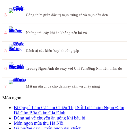
3
Công thức giúp đặc trị mụn trứng cá và mụn đầu đen
4
Những trái cây khi ăn không nên bỏ vỏ
5
Cách trị các kiểu ‘say’ thường gặp
6
Trương Ngọc Ánh đọ sexy với Chi Pu, Đông Nhi trên thảm đỏ
7
Mặt nạ sữa chua cho da nhạy cảm và cháy nắng
Món ngon
Bí Quyết Làm Cà Tím Chiên Thịt Sốt Tỏi Thơm Ngon Đậm
Đà Cho Bữa Cơm Gia Đình
Đúng sai về chuyện ăn uống khi bầu bí
Món ngon mùa thu Hà Nội
Gà nướng cay – món ngon đãi khách