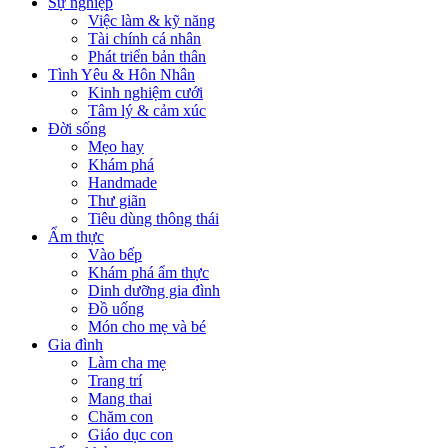
Sự nghiệp
Việc làm & kỹ năng
Tài chính cá nhân
Phát triển bản thân
Tình Yêu & Hôn Nhân
Kinh nghiệm cưới
Tâm lý & cảm xúc
Đời sống
Mẹo hay
Khám phá
Handmade
Thư giãn
Tiêu dùng thông thái
Ẩm thực
Vào bếp
Khám phá ẩm thực
Dinh dưỡng gia đình
Đồ uống
Món cho mẹ và bé
Gia đình
Làm cha mẹ
Trang trí
Mang thai
Chăm con
Giáo dục con