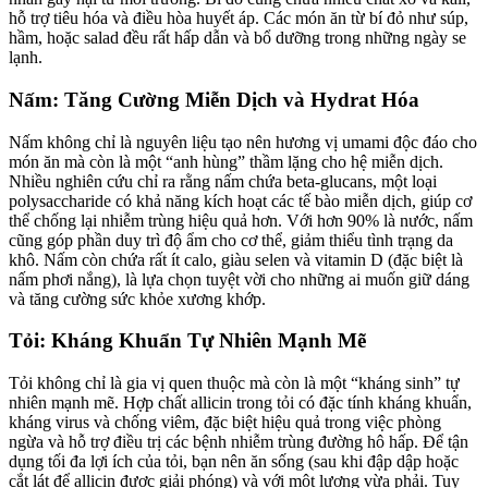
hỗ trợ tiêu hóa và điều hòa huyết áp. Các món ăn từ bí đỏ như súp,
hầm, hoặc salad đều rất hấp dẫn và bổ dưỡng trong những ngày se
lạnh.
Nấm: Tăng Cường Miễn Dịch và Hydrat Hóa
Nấm không chỉ là nguyên liệu tạo nên hương vị umami độc đáo cho
món ăn mà còn là một “anh hùng” thầm lặng cho hệ miễn dịch.
Nhiều nghiên cứu chỉ ra rằng nấm chứa beta-glucans, một loại
polysaccharide có khả năng kích hoạt các tế bào miễn dịch, giúp cơ
thể chống lại nhiễm trùng hiệu quả hơn. Với hơn 90% là nước, nấm
cũng góp phần duy trì độ ẩm cho cơ thể, giảm thiểu tình trạng da
khô. Nấm còn chứa rất ít calo, giàu selen và vitamin D (đặc biệt là
nấm phơi nắng), là lựa chọn tuyệt vời cho những ai muốn giữ dáng
và tăng cường sức khỏe xương khớp.
Tỏi: Kháng Khuẩn Tự Nhiên Mạnh Mẽ
Tỏi không chỉ là gia vị quen thuộc mà còn là một “kháng sinh” tự
nhiên mạnh mẽ. Hợp chất allicin trong tỏi có đặc tính kháng khuẩn,
kháng virus và chống viêm, đặc biệt hiệu quả trong việc phòng
ngừa và hỗ trợ điều trị các bệnh nhiễm trùng đường hô hấp. Để tận
dụng tối đa lợi ích của tỏi, bạn nên ăn sống (sau khi đập dập hoặc
cắt lát để allicin được giải phóng) và với một lượng vừa phải. Tuy