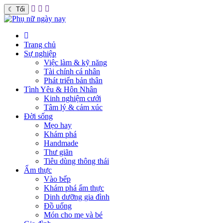
☾
Tối
Trang chủ
Sự nghiệp
Việc làm & kỹ năng
Tài chính cá nhân
Phát triển bản thân
Tình Yêu & Hôn Nhân
Kinh nghiệm cưới
Tâm lý & cảm xúc
Đời sống
Mẹo hay
Khám phá
Handmade
Thư giãn
Tiêu dùng thông thái
Ẩm thực
Vào bếp
Khám phá ẩm thực
Dinh dưỡng gia đình
Đồ uống
Món cho mẹ và bé