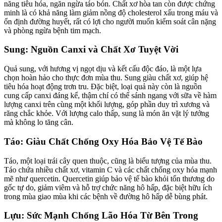
năng tiêu hóa, ngăn ngừa táo bón. Chất xơ hòa tan còn được chứng
minh là có khả năng làm giảm nồng độ cholesterol xấu trong máu và
ổn định đường huyết, rất có lợi cho người muốn kiểm soát cân nặng
và phòng ngừa bệnh tim mạch.
Sung: Nguồn Canxi và Chất Xơ Tuyệt Vời
Quả sung, với hương vị ngọt dịu và kết cấu độc đáo, là một lựa
chọn hoàn hảo cho thực đơn mùa thu. Sung giàu chất xơ, giúp hệ
tiêu hóa hoạt động trơn tru. Đặc biệt, loại quả này còn là nguồn
cung cấp canxi đáng kể, thậm chí có thể sánh ngang với sữa về hàm
lượng canxi trên cùng một khối lượng, góp phần duy trì xương và
răng chắc khỏe. Với lượng calo thấp, sung là món ăn vặt lý tưởng
mà không lo tăng cân.
Táo: Giàu Chất Chống Oxy Hóa Bảo Vệ Tế Bào
Táo, một loại trái cây quen thuộc, cũng là biểu tượng của mùa thu.
Táo chứa nhiều chất xơ, vitamin C và các chất chống oxy hóa mạnh
mẽ như quercetin. Quercetin giúp bảo vệ tế bào khỏi tổn thương do
gốc tự do, giảm viêm và hỗ trợ chức năng hô hấp, đặc biệt hữu ích
trong mùa giao mùa khi các bệnh về đường hô hấp dễ bùng phát.
Lựu: Sức Mạnh Chống Lão Hóa Từ Bên Trong