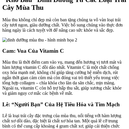
Cây Mùa Thu
Mùa thu không chỉ đẹp mà còn ban tặng chúng ta vô vàn loại trái
cây tươi ngon, giàu dưỡng chất. Việc bổ sung chúng vào thực đơn
hàng ngày là cách tuyệt vời để nâng cao sức khỏe và sắc đẹp.
Cam: Vua Của Vitamin C
Mùa thu là thời điểm cam vào vụ, mang đến hương vị tươi mát và
hàm lượng vitamin C dồi dào nhất. Vitamin C là một chất chống
oxy hóa mạnh mẽ, không chỉ giúp tăng cường hệ miễn dịch, rút
ngắn thời gian cảm cúm mà còn đóng vai trò thiết yếu trong việc
tổng hợp collagen – chìa khóa cho làn da săn chắc, mịn màng.
Ngoài ra, vitamin C còn hỗ trợ hấp thu sắt, giúp xương chắc khỏe
và giảm nguy cơ mắc các bệnh về mắt.
Lê: “Người Bạn” Của Hệ Tiêu Hóa và Tim Mạch
Lê là loại trái cây đặc trưng của mùa thu, nổi tiếng với hàm lượng
chất xơ dồi dào, đặc biệt là chất xơ hòa tan. Một quả lê cỡ trung
bình có thể cung cấp khoảng 4 gram chất xơ, giúp cải thiện chức