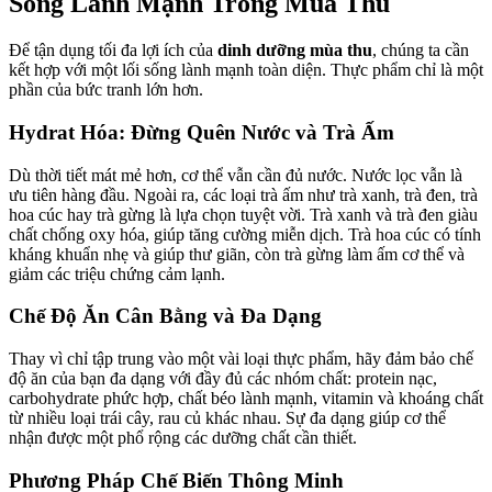
Sống Lành Mạnh Trong Mùa Thu
Để tận dụng tối đa lợi ích của
dinh dưỡng mùa thu
, chúng ta cần
kết hợp với một lối sống lành mạnh toàn diện. Thực phẩm chỉ là một
phần của bức tranh lớn hơn.
Hydrat Hóa: Đừng Quên Nước và Trà Ấm
Dù thời tiết mát mẻ hơn, cơ thể vẫn cần đủ nước. Nước lọc vẫn là
ưu tiên hàng đầu. Ngoài ra, các loại trà ấm như trà xanh, trà đen, trà
hoa cúc hay trà gừng là lựa chọn tuyệt vời. Trà xanh và trà đen giàu
chất chống oxy hóa, giúp tăng cường miễn dịch. Trà hoa cúc có tính
kháng khuẩn nhẹ và giúp thư giãn, còn trà gừng làm ấm cơ thể và
giảm các triệu chứng cảm lạnh.
Chế Độ Ăn Cân Bằng và Đa Dạng
Thay vì chỉ tập trung vào một vài loại thực phẩm, hãy đảm bảo chế
độ ăn của bạn đa dạng với đầy đủ các nhóm chất: protein nạc,
carbohydrate phức hợp, chất béo lành mạnh, vitamin và khoáng chất
từ nhiều loại trái cây, rau củ khác nhau. Sự đa dạng giúp cơ thể
nhận được một phổ rộng các dưỡng chất cần thiết.
Phương Pháp Chế Biến Thông Minh