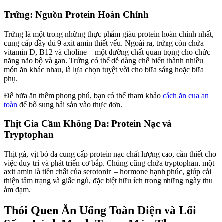
Trứng: Nguồn Protein Hoàn Chỉnh
Trứng là một trong những thực phẩm giàu protein hoàn chỉnh nhất,
cung cấp đầy đủ 9 axit amin thiết yếu. Ngoài ra, trứng còn chứa
vitamin D, B12 và choline – một dưỡng chất quan trọng cho chức
năng não bộ và gan. Trứng có thể dễ dàng chế biến thành nhiều
món ăn khác nhau, là lựa chọn tuyệt vời cho bữa sáng hoặc bữa
phụ.
Để bữa ăn thêm phong phú, bạn có thể tham khảo
cách ăn cua an
toàn
để bổ sung hải sản vào thực đơn.
Thịt Gia Cầm Không Da: Protein Nạc và
Tryptophan
Thịt gà, vịt bỏ da cung cấp protein nạc chất lượng cao, cần thiết cho
việc duy trì và phát triển cơ bắp. Chúng cũng chứa tryptophan, một
axit amin là tiền chất của serotonin – hormone hạnh phúc, giúp cải
thiện tâm trạng và giấc ngủ, đặc biệt hữu ích trong những ngày thu
ảm đạm.
Thói Quen Ăn Uống Toàn Diện và Lối