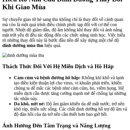
Khi Giao Mùa
Sự chuyển giao từ hè sang thu không chỉ là thay đổi về cảnh quan
mà còn là một quá trình điều chỉnh phức tạp đối với cơ thể con
người. Nhiệt độ giảm dần, độ ẩm không khí thay đổi và ánh nắng
mặt trời yếu đi đều tác động đến các chức năng sinh học. Việc hiểu
rõ những thay đổi này là bước đầu tiên để xây dựng một chế độ
dinh dưỡng mùa thu
hiệu quả.
Thách Thức Đối Với Hệ Miễn Dịch và Hô Hấp
Cảm cúm và bệnh đường hô hấp:
Không khí khô và lạnh
tạo điều kiện thuận lợi cho virus, vi khuẩn phát triển, khiến
chúng ta dễ mắc các bệnh như cảm cúm, ho, viêm họng. Hệ
miễn dịch cần được tăng cường mạnh mẽ để chống lại những
tác nhân này.
Da khô, nứt nẻ:
Độ ẩm giảm khiến da dễ mất nước, trở nên
khô ráp, thiếu sức sống. Các chất dinh dưỡng hỗ trợ độ ẩm và
độ đàn hồi của da trở nên cần thiết hơn bao giờ hết.
Ảnh Hưởng Đến Tâm Trạng và Năng Lượng