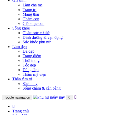
Gia đình
Làm cha mẹ
Trang trí
Mang thai
Chăm con
Giáo dục con
Sống khỏe
Chăm sóc cơ thể
Dinh dưỡng & vận động
Sức khỏe phụ nữ
Làm đẹp
Da đẹp
Trang điểm
Thời trang
Tóc đẹp
Dáng đẹp
Thẩm mỹ viện
Thân tâm trí
Sách hay
Sống chậm & cân bằng
Toggle navigation
☾
Trang chủ