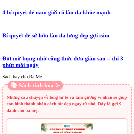
4 bí quyết để nam giới có làn da khỏe mạnh
Bí quyết để sở hữu làn da lưng đẹp gợi cảm
Đốt mỡ bụng nhờ công thức đơn giản sau – chỉ 3
phút mỗi ngày
Sách hay cho Ba Mẹ
📚 Sách tinh hoa ✨
Những câu chuyện về lòng tử tế và tấm gương vĩ nhân sẽ giúp
con hình thành nhân cách tốt đẹp ngay từ nhỏ. Đây là gợi ý
dành cho ba mẹ: