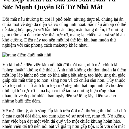
Sức Mạnh Quyến Rũ Từ Nhũ Mắt
Đôi mắt nâu thường bị coi là phổ biến, nhưng thực tế, chúng lại ẩn
chứa một vẻ đẹp đa diện và vô cùng linh hoạt. Sắc nâu ấm áp có thể
dễ dàng hòa quyện với hầu hết các tông màu trang điểm, từ những
gam trầm ấm đến các sắc thái rực rỡ, mang lại chiều sâu và sự bí ẩn
khó cưỡng. Điều này tạo nên một lợi thế lớn khi bạn muốn thử
nghiệm với các phong cách makeup khác nhau.
Và khi nhắc đến việc làm nổi bật đôi mắt nâu, nhũ mắt chính là
“phép thuật” không thể thiếu. Ánh nhũ không chỉ đơn thuần là thêm
một lớp lấp lánh; nó còn có khả năng bắt sáng, tạo hiệu ứng thị giác
giúp đôi mắt trông to hơn, sáng hơn và có chiều sâu hơn. Tùy thuộc
vào loại nhũ – từ ánh kim loại mờ nhẹ, nhũ hạt mịn tinh tế cho đến
nhũ hạt lớn rực rỡ – mà bạn có thể tạo ra những hiệu ứng khác
nhau, từ vẻ đẹp tự nhiên ban ngày đến sự lộng lẫy, kiêu sa cho
những buổi tiệc đêm.
Về mặt tâm lý, ánh sáng lấp lánh trên đôi mắt thường thu hút sự chú
ý của người đối diện, tạo cảm giác về sự tươi trẻ, rạng rỡ. Nó giống
như việc bạn đặt một viên đá quý vào một chiếc khung hoàn hảo,
khiến viên đá trở nên nổi bật và giá trị hơn gấp bội. Đối với đôi mắt