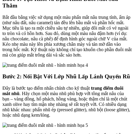
Thẳm
Bắt đầu bằng việc sử dụng một màu phấn mắt nâu trung tính, ấm áp
(như nâu đất, nâu caramel) tán đều lên bầu mắt và phần hốc mắt.
Mục tiêu là tạo ra một chiều sâu tự nhiên, giúp đôi mắt có vẻ ngoài
to tròn và có hồn hơn. Sau đó, dùng một màu nâu đậm hơn (ví dụ:
nâu chocolate, nâu cà phê) để định hình góc ngoài chữ V của mắt.
Kéo nhẹ màu này lên phía xương chân mày và tán mờ dần vào
trong hốc mắt. Kỹ thuật này không chỉ tạo khuôn cho phần đuôi mắt
mà còn giúp mắt trông dài và sắc sảo hơn.
Bước 2: Nổi Bật Với Lớp Nhũ Lấp Lánh Quyến Rũ
Đây là bước tạo điểm nhấn chính cho kỹ thuật
trang điểm đuôi
mắt nhũ
. Hãy chọn một màu nhũ phù hợp với tông mắt nâu của
bạn – vàng đồng, hổ phách, hồng vàng, hoặc thậm chí là một chút
xanh olive hay tím mận nhẹ nhàng sẽ rất tuyệt vời. Có nhiều dạng
nhũ khác nhau: phấn nhũ ép (pressed glitter), nhũ bột (loose glitter),
hoặc nhũ dạng kem/lỏng.