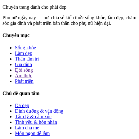
Chuyên trang dành cho phái đẹp.
Phụ nữ ngày nay — nơi chia sẻ kiến thức sống khỏe, làm đẹp, chăm
sóc gia đình và phát triển bản thân cho phụ nữ hiện đại.
Chuyên mục
Sống khỏe
Làm đẹp
Thân tâm trí
Gia đình
Đời sống
Ẩm thực
Phát triển
Chủ đề quan tâm
Da đẹp
Dinh dưỡng & vận động
Tâm lý & cảm xúc
Tình yêu & hôn nhân
Làm cha mẹ
Món ngon dễ làm