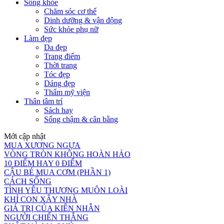
Sống khỏe
Chăm sóc cơ thể
Dinh dưỡng & vận động
Sức khỏe phụ nữ
Làm đẹp
Da đẹp
Trang điểm
Thời trang
Tóc đẹp
Dáng đẹp
Thẩm mỹ viện
Thân tâm trí
Sách hay
Sống chậm & cân bằng
Mới cập nhật
MUA XƯƠNG NGỰA
VÒNG TRÒN KHÔNG HOÀN HẢO
10 ĐIỂM HAY 0 ĐIỂM
CẬU BÉ MUA CƠM (PHẦN 1)
CÁCH SỐNG
TÌNH YÊU THƯƠNG MUÔN LOÀI
KHỈ CON XÂY NHÀ
GIÁ TRỊ CỦA KIÊN NHẪN
NGƯỜI CHIẾN THẮNG