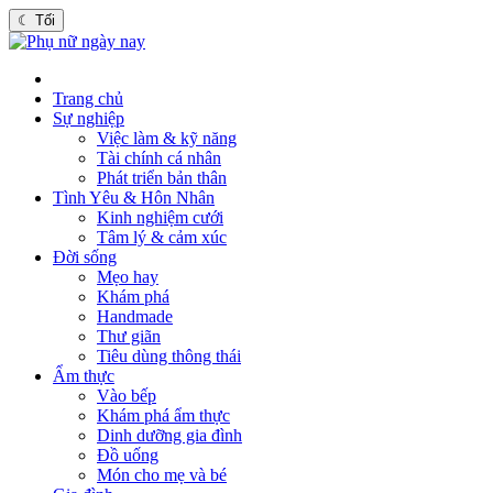
☾
Tối
Trang chủ
Sự nghiệp
Việc làm & kỹ năng
Tài chính cá nhân
Phát triển bản thân
Tình Yêu & Hôn Nhân
Kinh nghiệm cưới
Tâm lý & cảm xúc
Đời sống
Mẹo hay
Khám phá
Handmade
Thư giãn
Tiêu dùng thông thái
Ẩm thực
Vào bếp
Khám phá ẩm thực
Dinh dưỡng gia đình
Đồ uống
Món cho mẹ và bé