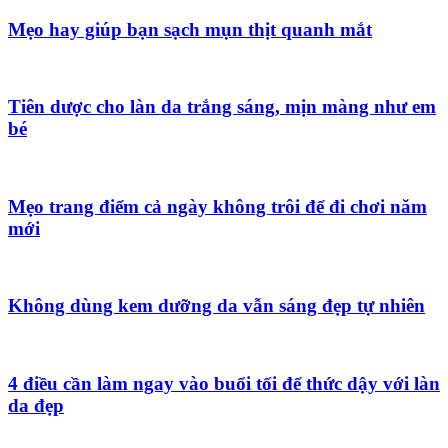
Mẹo hay giúp bạn sạch mụn thịt quanh mắt
Tiên dược cho làn da trắng sáng, mịn màng như em
bé
Mẹo trang điểm cả ngày không trôi để đi chơi năm
mới
Không dùng kem dưỡng da vẫn sáng đẹp tự nhiên
4 điều cần làm ngay vào buổi tối để thức dậy với làn
da đẹp