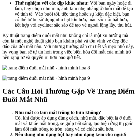
Thử nghiệm với các dịp khác nhau:
Với ban ngày hoặc đi
làm, hãy chọn nhũ mịn, ánh kim nhẹ nhàng ở đuôi mắt để tạo
vẻ tinh tế. Vào buổi tối, tiệc tùng hoặc sự kiện đặc biệt, bạn
có thể tự tin sử dụng nhũ hạt lớn hơn, màu sắc nổi bật hơn,
kết hợp với eyeliner sắc sảo để tạo vẻ ngoài lộng lẫy, thu hút.
Kỹ thuật trang điểm đuôi mắt nhũ không chỉ là một xu hướng mà
còn là một nghệ thuật giúp bạn khám phá và tôn vinh vẻ đẹp độc
đáo của đôi mắt nâu. Với những hướng dẫn chi tiết và mẹo nhỏ này,
hy vọng bạn sẽ tự tin hơn trong việc biến hóa đôi mắt của mình trở
nên rạng rỡ và quyến rũ hơn bao giờ hết.
Các Câu Hỏi Thường Gặp Về Trang Điểm
Đuôi Mắt Nhũ
Nhũ mắt có làm mắt trông to hơn không?
Có, khi được áp dụng đúng cách, nhũ mắt, đặc biệt là ở đuôi
mắt và khóe mắt trong, sẽ giúp bắt sáng, tạo hiệu ứng thị giác
làm đôi mắt trông to tròn, sáng và có chiều sâu hơn.
Nên dùng nhũ dạng bột hay nhũ dạng kem cho người