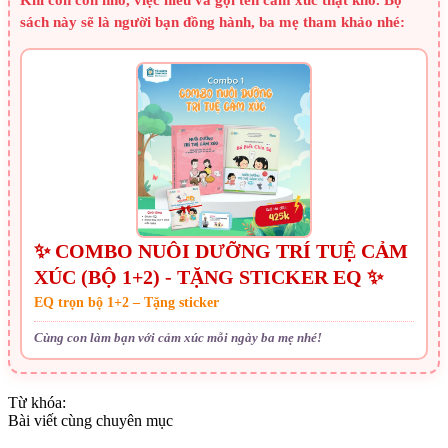
Khi con còn nhỏ, việc hiểu và gọi tên cảm xúc thật khó. Bộ
sách này sẽ là người bạn đồng hành, ba mẹ tham khảo nhé:
✨ COMBO NUÔI DƯỠNG TRÍ TUỆ CẢM
XÚC (BỘ 1+2) - TẶNG STICKER EQ ✨
EQ trọn bộ 1+2 – Tặng sticker
Cùng con làm bạn với cảm xúc mỗi ngày ba mẹ nhé!
Từ khóa:
Bài viết cùng chuyên mục