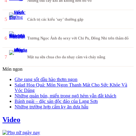
4
Những trái cây khi ăn không nên bỏ vỏ
5
Cách trị các kiểu ‘say’ thường gặp
6
Trương Ngọc Ánh đọ sexy với Chi Pu, Đông Nhi trên thảm đỏ
7
Mặt nạ sữa chua cho da nhạy cảm và cháy nắng
Món ngon
Ghẹ rang sốt dầu hào thơm ngon
Salad Hoa Quả: Món Ngon Thanh Mát Cho Sức Khỏe Và
Vóc Dáng
Những quán bún, miến trong ngõ hẻm vẫn đắt khách
Bánh ngải – đặc sản độc đáo của Lạng Sơn
Những trường hợp cấm kỵ ăn dưa hấu
Video