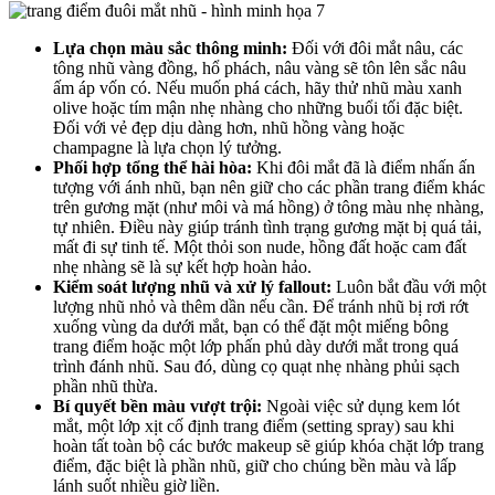
Lựa chọn màu sắc thông minh:
Đối với đôi mắt nâu, các
tông nhũ vàng đồng, hổ phách, nâu vàng sẽ tôn lên sắc nâu
ấm áp vốn có. Nếu muốn phá cách, hãy thử nhũ màu xanh
olive hoặc tím mận nhẹ nhàng cho những buổi tối đặc biệt.
Đối với vẻ đẹp dịu dàng hơn, nhũ hồng vàng hoặc
champagne là lựa chọn lý tưởng.
Phối hợp tổng thể hài hòa:
Khi đôi mắt đã là điểm nhấn ấn
tượng với ánh nhũ, bạn nên giữ cho các phần trang điểm khác
trên gương mặt (như môi và má hồng) ở tông màu nhẹ nhàng,
tự nhiên. Điều này giúp tránh tình trạng gương mặt bị quá tải,
mất đi sự tinh tế. Một thỏi son nude, hồng đất hoặc cam đất
nhẹ nhàng sẽ là sự kết hợp hoàn hảo.
Kiểm soát lượng nhũ và xử lý fallout:
Luôn bắt đầu với một
lượng nhũ nhỏ và thêm dần nếu cần. Để tránh nhũ bị rơi rớt
xuống vùng da dưới mắt, bạn có thể đặt một miếng bông
trang điểm hoặc một lớp phấn phủ dày dưới mắt trong quá
trình đánh nhũ. Sau đó, dùng cọ quạt nhẹ nhàng phủi sạch
phần nhũ thừa.
Bí quyết bền màu vượt trội:
Ngoài việc sử dụng kem lót
mắt, một lớp xịt cố định trang điểm (setting spray) sau khi
hoàn tất toàn bộ các bước makeup sẽ giúp khóa chặt lớp trang
điểm, đặc biệt là phần nhũ, giữ cho chúng bền màu và lấp
lánh suốt nhiều giờ liền.