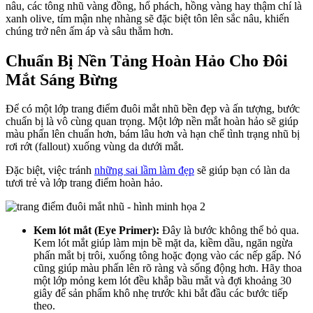
nâu, các tông nhũ vàng đồng, hổ phách, hồng vàng hay thậm chí là
xanh olive, tím mận nhẹ nhàng sẽ đặc biệt tôn lên sắc nâu, khiến
chúng trở nên ấm áp và sâu thẳm hơn.
Chuẩn Bị Nền Tảng Hoàn Hảo Cho Đôi
Mắt Sáng Bừng
Để có một lớp trang điểm đuôi mắt nhũ bền đẹp và ấn tượng, bước
chuẩn bị là vô cùng quan trọng. Một lớp nền mắt hoàn hảo sẽ giúp
màu phấn lên chuẩn hơn, bám lâu hơn và hạn chế tình trạng nhũ bị
rơi rớt (fallout) xuống vùng da dưới mắt.
Đặc biệt, việc tránh
những sai lầm làm đẹp
sẽ giúp bạn có làn da
tươi trẻ và lớp trang điểm hoàn hảo.
Kem lót mắt (Eye Primer):
Đây là bước không thể bỏ qua.
Kem lót mắt giúp làm mịn bề mặt da, kiềm dầu, ngăn ngừa
phấn mắt bị trôi, xuống tông hoặc đọng vào các nếp gấp. Nó
cũng giúp màu phấn lên rõ ràng và sống động hơn. Hãy thoa
một lớp mỏng kem lót đều khắp bầu mắt và đợi khoảng 30
giây để sản phẩm khô nhẹ trước khi bắt đầu các bước tiếp
theo.