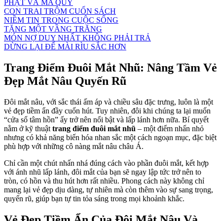
PHẬT VÀ MA QUỶ
CON TRAI TRỘM CUỐN SÁCH
NIỀM TIN TRONG CUỘC SỐNG
TẶNG MỘT VẦNG TRĂNG
MÓN NỢ DUY NHẤT KHÔNG PHẢI TRẢ
DỪNG LẠI ĐỂ MÀI RÌU SẮC HƠN
Trang Điểm Đuôi Mắt Nhũ: Nâng Tầm Vẻ
Đẹp Mắt Nâu Quyến Rũ
Đôi mắt nâu, với sắc thái ấm áp và chiều sâu đặc trưng, luôn là một
vẻ đẹp tiềm ẩn đầy cuốn hút. Tuy nhiên, đôi khi chúng ta lại muốn
“cửa sổ tâm hồn” ấy trở nên nổi bật và lấp lánh hơn nữa. Bí quyết
nằm ở kỹ thuật
trang điểm đuôi mắt nhũ
– một điểm nhấn nhỏ
nhưng có khả năng biến hóa nhan sắc một cách ngoạn mục, đặc biệt
phù hợp với những cô nàng mắt nâu châu Á.
Chỉ cần một chút nhấn nhá đúng cách vào phần đuôi mắt, kết hợp
với ánh nhũ lấp lánh, đôi mắt của bạn sẽ ngay lập tức trở nên to
tròn, có hồn và thu hút hơn rất nhiều. Phong cách này không chỉ
mang lại vẻ đẹp dịu dàng, tự nhiên mà còn thêm vào sự sang trọng,
quyến rũ, giúp bạn tự tin tỏa sáng trong mọi khoảnh khắc.
Vẻ Đẹp Tiềm Ẩn Của Đôi Mắt Nâu Và