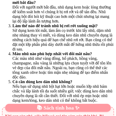
mới bắt đầu?
Đối với người mới bắt đầu, nhũ dạng kem hoặc lỏng thường
dễ kiểm soát hơn vì chúng ít bị rơi rớt và dễ tán đều. Nhũ
dạng bột đòi hỏi kỹ thuật cao hơn một chút nhưng lại mang
lại độ lấp lánh ấn tượng hơn.
Làm thế nào để tránh nhũ bị rơi rớt xuống mặt?
Sử dụng kem lót mắt, làm ẩm cọ trước khi lấy nhũ, dặm nhũ
nhẹ nhàng thay vì miết, và dùng keo dán nhũ chuyên dụng là
những cách hiệu quả để hạn chế nhũ rơi rớt. Bạn cũng có thể
đặt một lớp phấn phủ dày dưới mắt để hứng nhũ thừa rồi phủi
đi sau.
Màu nhũ nào phù hợp nhất với đôi mắt nâu?
Các màu nhũ như vàng đồng, hổ phách, hồng vàng,
champagne, nâu vàng là những lựa chọn tuyệt vời để tôn lên
vẻ đẹp của đôi mắt nâu. Ngoài ra, bạn cũng có thể thử các
tông xanh olive hoặc tím mận nhẹ nhàng để tạo điểm nhấn
độc đáo.
Có cần dùng keo dán nhũ không?
Nếu bạn sử dụng nhũ bột hạt lớn hoặc muốn lớp nhũ bám
chắc và lấp lánh tối đa suốt nhiều giờ, việc dùng keo dán nhũ
chuyên dụng là rất cần thiết. Đối với nhũ ép mịn hoặc nhũ
dạng kem/lỏng, keo dán nhũ có thể không bắt buộc.
📚 Sách tinh hoa ✨