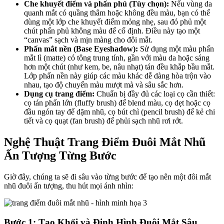
Che khuyết điểm và phấn phủ (Tùy chọn):
Nếu vùng da
quanh mắt có quầng thâm hoặc không đều màu, bạn có thể
dùng một lớp che khuyết điểm mỏng nhẹ, sau đó phủ một
chút phấn phủ không màu để cố định. Điều này tạo một
“canvas” sạch và mịn màng cho đôi mắt.
Phấn mắt nền (Base Eyeshadow):
Sử dụng một màu phấn
mắt lì (matte) có tông trung tính, gần với màu da hoặc sáng
hơn một chút (như kem, be, nâu nhạt) tán đều khắp bầu mắt.
Lớp phấn nền này giúp các màu khác dễ dàng hòa trộn vào
nhau, tạo độ chuyển màu mượt mà và sâu sắc hơn.
Dụng cụ trang điểm:
Chuẩn bị đầy đủ các loại cọ cần thiết:
cọ tán phấn lớn (fluffy brush) để blend màu, cọ dẹt hoặc cọ
đầu ngón tay để dặm nhũ, cọ bút chì (pencil brush) để kẻ chi
tiết và cọ quạt (fan brush) để phủi sạch nhũ rơi rớt.
Nghệ Thuật Trang Điểm Đuôi Mắt Nhũ
Ấn Tượng Từng Bước
Giờ đây, chúng ta sẽ đi sâu vào từng bước để tạo nên một đôi mắt
nhũ đuôi ấn tượng, thu hút mọi ánh nhìn:
Bước 1: Tạo Khối và Định Hình Đuôi Mắt Sâu