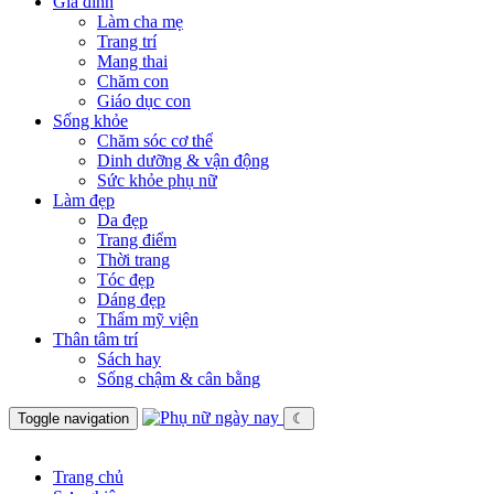
Gia đình
Làm cha mẹ
Trang trí
Mang thai
Chăm con
Giáo dục con
Sống khỏe
Chăm sóc cơ thể
Dinh dưỡng & vận động
Sức khỏe phụ nữ
Làm đẹp
Da đẹp
Trang điểm
Thời trang
Tóc đẹp
Dáng đẹp
Thẩm mỹ viện
Thân tâm trí
Sách hay
Sống chậm & cân bằng
Toggle navigation
☾
Trang chủ