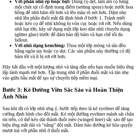
Với phấn nhũ ép hoặc bột:
Dùng cọ dẹt, làm ẩm cọ bằng
một chút xịt cố định trang điểm (setting spray) hoặc nước hoa
hồng để nhũ bám tốt hơn và lên màu rõ nét hơn. Dặm nhẹ
nhũ lên phần đuôi mắt đã định hình ở bước 1. Tránh miết
hoặc kéo cọ để nhũ không bị vón cục hoặc rơi rớt. Nếu dùng
nhũ hạt lớn, hãy sử dụng một lớp keo dán nhũ chuyên dụng
(glitter glue) trước để đảm bảo độ bám và hạn chế tối đa
fallout.
Với nhũ dạng kem/lỏng:
Thoa một lớp mỏng và tán đều
bằng ngón tay hoặc cọ dẹt. Các sản phẩm này thường có độ
bám tốt và ít bị rơi rớt hơn.
Hãy bắt đầu với một lượng nhỏ và tăng dần nếu bạn muốn hiệu ứng
lấp lánh mạnh mẽ hơn. Tập trung nhũ ở phần đuôi mắt và tán nhẹ
vào giữa bầu mắt để tạo sự chuyển tiếp mềm mại.
Bước 3: Kẻ Đường Viền Sắc Sảo và Hoàn Thiện
Ánh Nhìn
Sau khi đã có lớp nhũ ưng ý, bước tiếp theo là kẻ eyeliner để tăng
cường định hình cho đôi mắt. Kẻ một đường eyeliner mảnh sát chân
mi trên, có thể kéo dài thành đuôi mèo (winged liner) sắc sảo để tạo
hiệu ứng mắt dài và “nâng” đôi mắt. Đảm bảo đường kẻ hòa quyện
mượt mà với phần nhũ ở đuôi mắt.