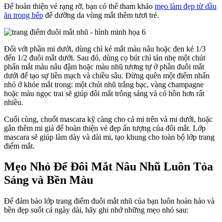
Để hoàn thiện vẻ rạng rỡ, bạn có thể tham khảo
mẹo làm đẹp từ dầu
ăn trong bếp
để dưỡng da vùng mắt thêm tươi trẻ.
Đối với phần mi dưới, dùng chì kẻ mắt màu nâu hoặc đen kẻ 1/3
đến 1/2 đuôi mắt dưới. Sau đó, dùng cọ bút chì tán nhẹ một chút
phấn mắt màu nâu đậm hoặc màu nhũ tương tự ở phần đuôi mắt
dưới để tạo sự liền mạch và chiều sâu. Đừng quên một điểm nhấn
nhỏ ở khóe mắt trong: một chút nhũ trắng bạc, vàng champagne
hoặc màu ngọc trai sẽ giúp đôi mắt trông sáng và có hồn hơn rất
nhiều.
Cuối cùng, chuốt mascara kỹ càng cho cả mi trên và mi dưới, hoặc
gắn thêm mi giả để hoàn thiện vẻ đẹp ấn tượng của đôi mắt. Lớp
mascara sẽ giúp làm dày và dài mi, tạo khung cho toàn bộ lớp trang
điểm mắt.
Mẹo Nhỏ Để Đôi Mắt Nâu Nhũ Luôn Tỏa
Sáng và Bền Màu
Để đảm bảo lớp trang điểm đuôi mắt nhũ của bạn luôn hoàn hảo và
bền đẹp suốt cả ngày dài, hãy ghi nhớ những mẹo nhỏ sau: