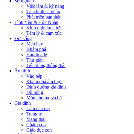
Sự nghiệp
Việc làm & kỹ năng
Tài chính cá nhân
Phát triển bản thân
Tình Yêu & Hôn Nhân
Kinh nghiệm cưới
Tâm lý & cảm xúc
Đời sống
Mẹo hay
Khám phá
Handmade
Thư giãn
Tiêu dùng thông thái
Ẩm thực
Vào bếp
Khám phá ẩm thực
Dinh dưỡng gia đình
Đồ uống
Món cho mẹ và bé
Gia đình
Làm cha mẹ
Trang trí
Mang thai
Chăm con
Giáo dục con