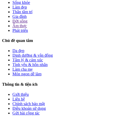
Sống khỏe
Làm đẹp
Thân tâm trí
Gia đình
Đời sống
Ẩm thực
Phát triển
Chủ đề quan tâm
Da đẹp
Dinh dưỡng & vận động
Tâm lý & cảm xúc
Tình yêu & hôn nhân
Làm cha mẹ
Món ngon dễ làm
Thông tin & tiện ích
Giới thiệu
Liên hệ
Chính sách bảo mật
Điều khoản sử dụng
Gửi bài cộng tác