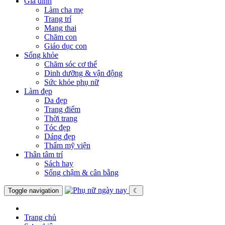
Gia đình
Làm cha mẹ
Trang trí
Mang thai
Chăm con
Giáo dục con
Sống khỏe
Chăm sóc cơ thể
Dinh dưỡng & vận động
Sức khỏe phụ nữ
Làm đẹp
Da đẹp
Trang điểm
Thời trang
Tóc đẹp
Dáng đẹp
Thẩm mỹ viện
Thân tâm trí
Sách hay
Sống chậm & cân bằng
Toggle navigation
☾
Trang chủ