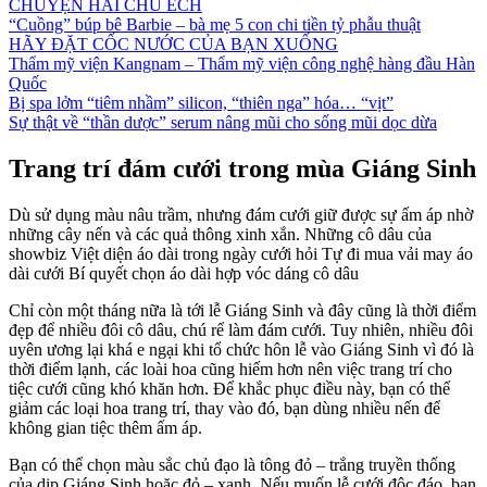
CHUYỆN HAI CHÚ ẾCH
“Cuồng” búp bê Barbie – bà mẹ 5 con chi tiền tỷ phẫu thuật
HÃY ĐẶT CỐC NƯỚC CỦA BẠN XUỐNG
Thẩm mỹ viện Kangnam – Thẩm mỹ viện công nghệ hàng đầu Hàn
Quốc
Bị spa lởm “tiêm nhầm” silicon, “thiên nga” hóa… “vịt”
Sự thật về “thần dược” serum nâng mũi cho sống mũi dọc dừa
Trang trí đám cưới trong mùa Giáng Sinh
Dù sử dụng màu nâu trầm, nhưng đám cưới giữ được sự ấm áp nhờ
những cây nến và các quả thông xinh xắn. Những cô dâu của
showbiz Việt diện áo dài trong ngày cưới hỏi Tự đi mua vải may áo
dài cưới Bí quyết chọn áo dài hợp vóc dáng cô dâu
Chỉ còn một tháng nữa là tới lễ Giáng Sinh và đây cũng là thời điểm
đẹp để nhiều đôi cô dâu, chú rể làm đám cưới. Tuy nhiên, nhiều đôi
uyên ương lại khá e ngại khi tổ chức hôn lễ vào Giáng Sinh vì đó là
thời điểm lạnh, các loài hoa cũng hiếm hơn nên việc trang trí cho
tiệc cưới cũng khó khăn hơn. Để khắc phục điều này, bạn có thể
giảm các loại hoa trang trí, thay vào đó, bạn dùng nhiều nến để
không gian tiệc thêm ấm áp.
Bạn có thể chọn màu sắc chủ đạo là tông đỏ – trắng truyền thống
của dịp Giáng Sinh hoặc đỏ – xanh. Nếu muốn lễ cưới độc đáo, bạn