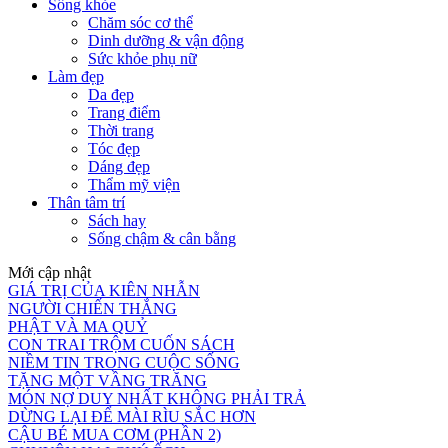
Sống khỏe
Chăm sóc cơ thể
Dinh dưỡng & vận động
Sức khỏe phụ nữ
Làm đẹp
Da đẹp
Trang điểm
Thời trang
Tóc đẹp
Dáng đẹp
Thẩm mỹ viện
Thân tâm trí
Sách hay
Sống chậm & cân bằng
Mới cập nhật
GIÁ TRỊ CỦA KIÊN NHẪN
NGƯỜI CHIẾN THẮNG
PHẬT VÀ MA QUỶ
CON TRAI TRỘM CUỐN SÁCH
NIỀM TIN TRONG CUỘC SỐNG
TẶNG MỘT VẦNG TRĂNG
MÓN NỢ DUY NHẤT KHÔNG PHẢI TRẢ
DỪNG LẠI ĐỂ MÀI RÌU SẮC HƠN
CẬU BÉ MUA CƠM (PHẦN 2)