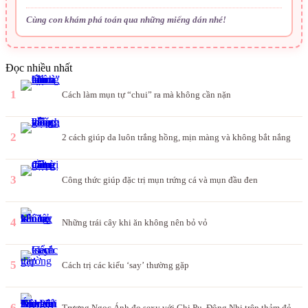
Cùng con khám phá toán qua những miếng dán nhé!
Đọc nhiều nhất
1
Cách làm mụn tự “chui” ra mà không cần nặn
2
2 cách giúp da luôn trắng hồng, mịn màng và không bắt nắng
3
Công thức giúp đặc trị mụn trứng cá và mụn đầu đen
4
Những trái cây khi ăn không nên bỏ vỏ
5
Cách trị các kiểu ‘say’ thường gặp
6
Trương Ngọc Ánh đọ sexy với Chi Pu, Đông Nhi trên thảm đỏ