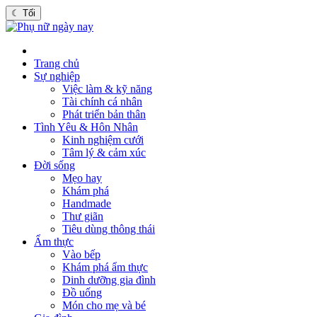
☾
Tối
Trang chủ
Sự nghiệp
Việc làm & kỹ năng
Tài chính cá nhân
Phát triển bản thân
Tình Yêu & Hôn Nhân
Kinh nghiệm cưới
Tâm lý & cảm xúc
Đời sống
Mẹo hay
Khám phá
Handmade
Thư giãn
Tiêu dùng thông thái
Ẩm thực
Vào bếp
Khám phá ẩm thực
Dinh dưỡng gia đình
Đồ uống
Món cho mẹ và bé