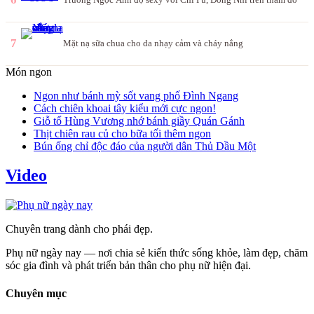
7
Mặt nạ sữa chua cho da nhạy cảm và cháy nắng
Món ngon
Ngon như bánh mỳ sốt vang phố Đình Ngang
Cách chiên khoai tây kiểu mới cực ngon!
Giỗ tổ Hùng Vương nhớ bánh giầy Quán Gánh
Thịt chiên rau củ cho bữa tối thêm ngon
Bún ống chỉ độc đáo của người dân Thủ Dầu Một
Video
Chuyên trang dành cho phái đẹp.
Phụ nữ ngày nay — nơi chia sẻ kiến thức sống khỏe, làm đẹp, chăm
sóc gia đình và phát triển bản thân cho phụ nữ hiện đại.
Chuyên mục