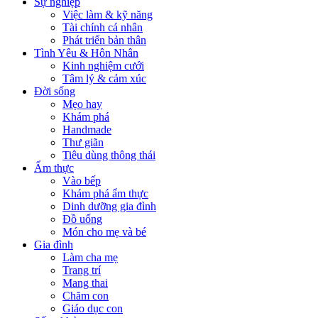
Sự nghiệp
Việc làm & kỹ năng
Tài chính cá nhân
Phát triển bản thân
Tình Yêu & Hôn Nhân
Kinh nghiệm cưới
Tâm lý & cảm xúc
Đời sống
Mẹo hay
Khám phá
Handmade
Thư giãn
Tiêu dùng thông thái
Ẩm thực
Vào bếp
Khám phá ẩm thực
Dinh dưỡng gia đình
Đồ uống
Món cho mẹ và bé
Gia đình
Làm cha mẹ
Trang trí
Mang thai
Chăm con
Giáo dục con