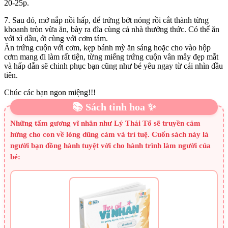
20-25p.
7. Sau đó, mở nắp nồi hấp, để trứng bớt nóng rồi cắt thành từng
khoanh tròn vừa ăn, bày ra đĩa cùng cả nhà thưởng thức. Có thể ăn
với xì dầu, ớt cùng với cơm tám.
Ăn trứng cuộn với cơm, kẹp bánh mỳ ăn sáng hoặc cho vào hộp
cơm mang đi làm rất tiện, từng miếng trứng cuộn vân mây đẹp mắt
và hấp dẫn sẽ chinh phục bạn cũng như bé yêu ngay từ cái nhìn đầu
tiên.
Chúc các bạn ngon miệng!!!
📚 Sách tinh hoa ✨
Những tấm gương vĩ nhân như Lý Thái Tổ sẽ truyền cảm
hứng cho con về lòng dũng cảm và trí tuệ. Cuốn sách này là
người bạn đồng hành tuyệt vời cho hành trình làm người của
bé: