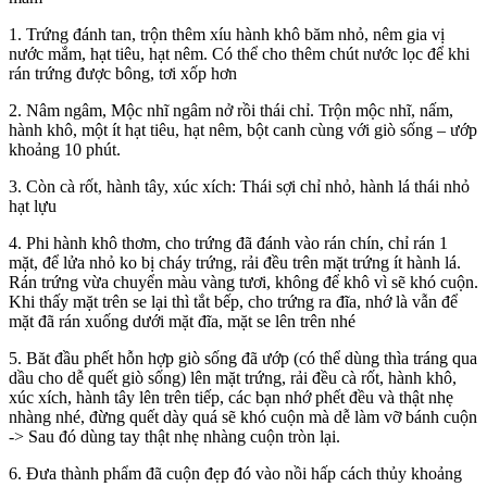
1. Trứng đánh tan, trộn thêm xíu hành khô băm nhỏ, nêm gia vị
nước mắm, hạt tiêu, hạt nêm. Có thể cho thêm chút nước lọc để khi
rán trứng được bông, tơi xốp hơn
2. Nâm ngâm, Mộc nhĩ ngâm nở rồi thái chỉ. Trộn mộc nhĩ, nấm,
hành khô, một ít hạt tiêu, hạt nêm, bột canh cùng với giò sống – ướp
khoảng 10 phút.
3. Còn cà rốt, hành tây, xúc xích: Thái sợi chỉ nhỏ, hành lá thái nhỏ
hạt lựu
4. Phi hành khô thơm, cho trứng đã đánh vào rán chín, chỉ rán 1
mặt, để lửa nhỏ ko bị cháy trứng, rải đều trên mặt trứng ít hành lá.
Rán trứng vừa chuyển màu vàng tươi, không để khô vì sẽ khó cuộn.
Khi thấy mặt trên se lại thì tắt bếp, cho trứng ra đĩa, nhớ là vẫn để
mặt đã rán xuống dưới mặt đĩa, mặt se lên trên nhé
5. Băt đầu phết hỗn hợp giò sống đã ướp (có thể dùng thìa tráng qua
dầu cho dễ quết giò sống) lên mặt trứng, rải đều cà rốt, hành khô,
xúc xích, hành tây lên trên tiếp, các bạn nhớ phết đều và thật nhẹ
nhàng nhé, đừng quết dày quá sẽ khó cuộn mà dễ làm vỡ bánh cuộn
-> Sau đó dùng tay thật nhẹ nhàng cuộn tròn lại.
6. Đưa thành phẩm đã cuộn đẹp đó vào nồi hấp cách thủy khoảng