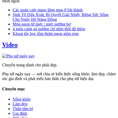
Món ngon
Các quán cafe piano lãng mạn ở Sài thành
Sinh Tố Dứa Xoài: Bí Quyết Giải Nhiệt, Bừng Sức Sống
Cho Ngày Hè Năng Động
Món ngon từ mực : mực nướng bơ
4 món cánh gà nướng chỉ nhìn thôi đã thèm
Khoai tây bọc tôm thơm ngon giòn rụm
Video
Chuyên trang dành cho phái đẹp.
Phụ nữ ngày nay — nơi chia sẻ kiến thức sống khỏe, làm đẹp, chăm
sóc gia đình và phát triển bản thân cho phụ nữ hiện đại.
Chuyên mục
Sống khỏe
Làm đẹp
Thân tâm trí
Gia đình