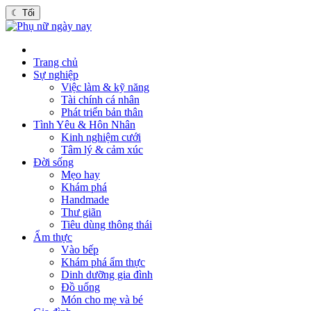
☾
Tối
Trang chủ
Sự nghiệp
Việc làm & kỹ năng
Tài chính cá nhân
Phát triển bản thân
Tình Yêu & Hôn Nhân
Kinh nghiệm cưới
Tâm lý & cảm xúc
Đời sống
Mẹo hay
Khám phá
Handmade
Thư giãn
Tiêu dùng thông thái
Ẩm thực
Vào bếp
Khám phá ẩm thực
Dinh dưỡng gia đình
Đồ uống
Món cho mẹ và bé