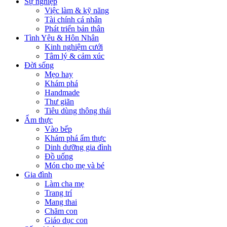
Sự nghiệp
Việc làm & kỹ năng
Tài chính cá nhân
Phát triển bản thân
Tình Yêu & Hôn Nhân
Kinh nghiệm cưới
Tâm lý & cảm xúc
Đời sống
Mẹo hay
Khám phá
Handmade
Thư giãn
Tiêu dùng thông thái
Ẩm thực
Vào bếp
Khám phá ẩm thực
Dinh dưỡng gia đình
Đồ uống
Món cho mẹ và bé
Gia đình
Làm cha mẹ
Trang trí
Mang thai
Chăm con
Giáo dục con