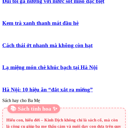
Đùi tỏi gà nướng với nước sốt miso đặc biệt
Kem trà xanh thanh mát đầu hè
Cách thái ớt nhanh mà không còn hạt
Lạ miệng món chè khúc bạch tại Hà Nội
Hà Nội: 10 hiệu ăn “đắt xắt ra miếng”
Sách hay cho Ba Mẹ
📚 Sách tinh hoa ✨
Hiểu con, hiểu đời – Kinh Dịch không chỉ là sách cổ, mà còn
là công cụ giúp ba mẹ thấu cảm và nuôi dạy con dựa trên quy