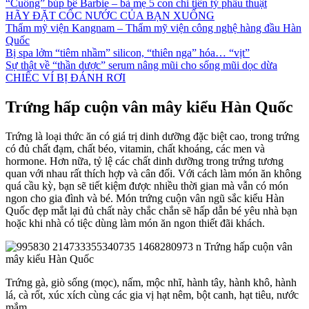
“Cuồng” búp bê Barbie – bà mẹ 5 con chi tiền tỷ phẫu thuật
HÃY ĐẶT CỐC NƯỚC CỦA BẠN XUỐNG
Thẩm mỹ viện Kangnam – Thẩm mỹ viện công nghệ hàng đầu Hàn
Quốc
Bị spa lởm “tiêm nhầm” silicon, “thiên nga” hóa… “vịt”
Sự thật về “thần dược” serum nâng mũi cho sống mũi dọc dừa
CHIẾC VÍ BỊ ĐÁNH RƠI
Trứng hấp cuộn vân mây kiểu Hàn Quốc
Trứng là loại thức ăn có giá trị dinh dưỡng đặc biệt cao, trong trứng
có đủ chất đạm, chất béo, vitamin, chất khoáng, các men và
hormone. Hơn nữa, tỷ lệ các chất dinh dưỡng trong trứng tương
quan với nhau rất thích hợp và cân đối. Với cách làm món ăn không
quá cầu kỳ, bạn sẽ tiết kiệm được nhiều thời gian mà vẫn có món
ngon cho gia đình và bé. Món trứng cuộn vân ngũ sắc kiểu Hàn
Quốc đẹp mắt lại đủ chất này chắc chắn sẽ hấp dẫn bé yêu nhà bạn
hoặc khi nhà có tiệc dùng làm món ăn ngon thiết đãi khách.
Trứng gà, giò sống (mọc), nấm, mộc nhĩ, hành tây, hành khô, hành
lá, cà rốt, xúc xích cùng các gia vị hạt nêm, bột canh, hạt tiêu, nước
mắm