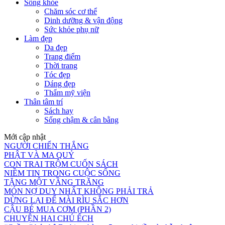
Sống khỏe
Chăm sóc cơ thể
Dinh dưỡng & vận động
Sức khỏe phụ nữ
Làm đẹp
Da đẹp
Trang điểm
Thời trang
Tóc đẹp
Dáng đẹp
Thẩm mỹ viện
Thân tâm trí
Sách hay
Sống chậm & cân bằng
Mới cập nhật
NGƯỜI CHIẾN THẮNG
PHẬT VÀ MA QUỶ
CON TRAI TRỘM CUỐN SÁCH
NIỀM TIN TRONG CUỘC SỐNG
TẶNG MỘT VẦNG TRĂNG
MÓN NỢ DUY NHẤT KHÔNG PHẢI TRẢ
DỪNG LẠI ĐỂ MÀI RÌU SẮC HƠN
CẬU BÉ MUA CƠM (PHẦN 2)
CHUYỆN HAI CHÚ ẾCH