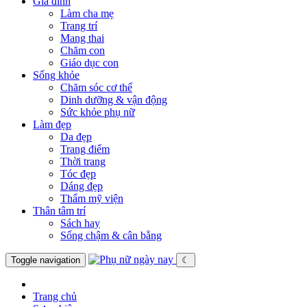
Gia đình
Làm cha mẹ
Trang trí
Mang thai
Chăm con
Giáo dục con
Sống khỏe
Chăm sóc cơ thể
Dinh dưỡng & vận động
Sức khỏe phụ nữ
Làm đẹp
Da đẹp
Trang điểm
Thời trang
Tóc đẹp
Dáng đẹp
Thẩm mỹ viện
Thân tâm trí
Sách hay
Sống chậm & cân bằng
Toggle navigation
☾
Trang chủ