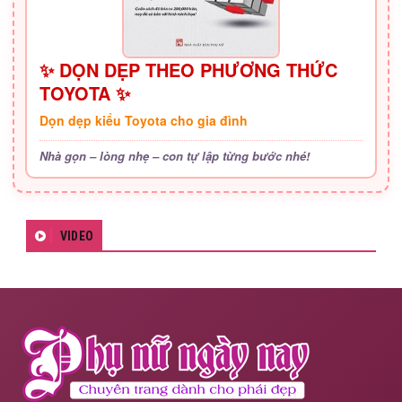
✨ DỌN DẸP THEO PHƯƠNG THỨC
TOYOTA ✨
Dọn dẹp kiểu Toyota cho gia đình
Nhà gọn – lòng nhẹ – con tự lập từng bước nhé!
VIDEO