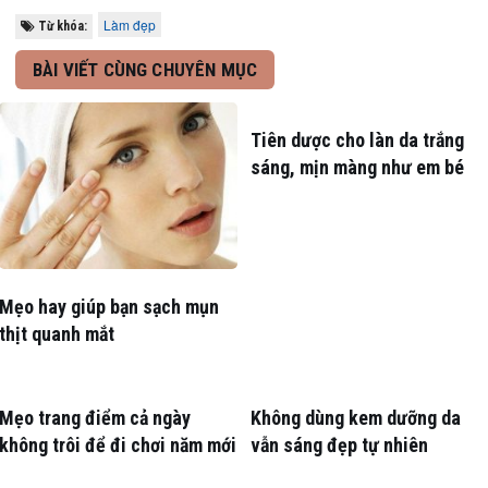
Làm đẹp
Từ khóa:
BÀI VIẾT CÙNG CHUYÊN MỤC
Tiên dược cho làn da trắng
sáng, mịn màng như em bé
Mẹo hay giúp bạn sạch mụn
thịt quanh mắt
Mẹo trang điểm cả ngày
Không dùng kem dưỡng da
không trôi để đi chơi năm mới
vẫn sáng đẹp tự nhiên