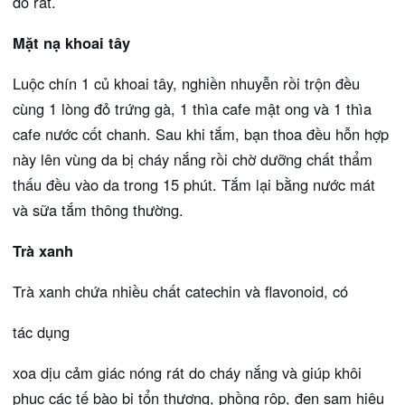
đỏ rát.
Mặt nạ khoai tây
Luộc chín 1 củ khoai tây, nghiền nhuyễn rồi trộn đều
cùng 1 lòng đỏ trứng gà, 1 thìa cafe mật ong và 1 thìa
cafe nước cốt chanh. Sau khi tắm, bạn thoa đều hỗn hợp
này lên vùng da bị cháy nắng rồi chờ dưỡng chất thẩm
thấu đều vào da trong 15 phút. Tắm lại bằng nước mát
và sữa tắm thông thường.
Trà xanh
Trà xanh chứa nhiều chất catechin và flavonoid, có
tác dụng
xoa dịu cảm giác nóng rát do cháy nắng và giúp khôi
phục các tế bào bị tổn thương, phồng rộp, đen sạm hiệu