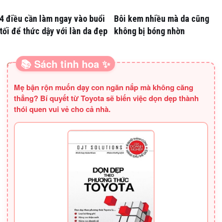
4 điều cần làm ngay vào buổi
Bôi kem nhiều mà da cũng
tối để thức dậy với làn da đẹp
không bị bóng nhờn
📚 Sách tinh hoa ✨
SÁCH HAY CHO BA MẸ
Mẹ bận rộn muốn dạy con ngăn nắp mà không căng
thẳng? Bí quyết từ Toyota sẽ biến việc dọn dẹp thành
thói quen vui vẻ cho cả nhà.