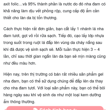
axit folic…và 95% thành phần là nước do đó nha đam có
khả năng làm dịu vết phồng rộp, cung cấp độ ẩm cần
thiết cho làn da bị tổn thương.
Cách thực hiện rất đơn giản, bạn cắt lấy 1 nhánh lá nha
đam tươi, gọt vỏ rồi rửa sạch. Tiếp đó, cạo lấy lớp nhựa
trong suốt trong ruột lá đắp lên vùng da cháy nắng sau
khi đã được vệ sinh sạch sẽ. Mỗi tuần thực hiện 3 – 4
lần, chỉ sau thời gian ngắn làn da bạn sẽ mịn màng cũng
như đều màu hơn.
Hiện nay, trên thị trường có bán rất nhiều sản phẩm gel
nha đam, bạn có thể sử dụng chúng để đắp lên da thay
cho nha đam tươi. Với loại sản phẩm này, bạn có thể bôi
hàng ngày sau khi vệ sinh da như một loại kem dưỡng
ẩm thông thường.
📚 Sách tinh hoa ✨