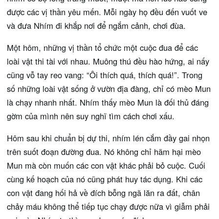
được các vị thần yêu mến. Mỗi ngày họ đều đến vuốt ve
và đưa Nhím đi khắp nơi để ngắm cảnh, chơi đùa.
Một hôm, những vị thần tổ chức một cuộc đua để các
loài vật thi tài với nhau. Muông thú đều hào hứng, ai nấy
cũng vỗ tay reo vang: “Ôi thích quá, thích quá!”. Trong
số những loài vật sống ở vườn địa đàng, chỉ có mèo Mun
là chạy nhanh nhất. Nhím thấy mèo Mun là đối thủ đáng
gờm của mình nên suy nghĩ tìm cách chơi xấu.
Hôm sau khi chuẩn bị dự thi, nhím lén cắm đầy gai nhọn
trên suốt đoạn đường đua. Nó không chỉ hãm hại mèo
Mun mà còn muốn các con vật khác phải bỏ cuộc. Cuối
cùng kế hoạch của nó cũng phát huy tác dụng. Khi các
con vật đang hối hả về đích bỗng ngã lăn ra đất, chân
chảy máu không thể tiếp tục chạy được nữa vì giẫm phải