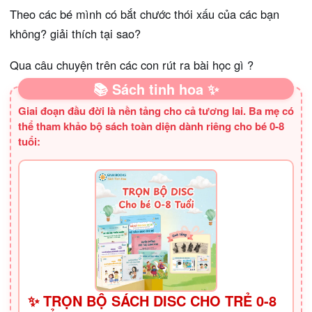
Theo các bé mình có bắt chước thói xấu của các bạn
không? giải thích tại sao?
Qua câu chuyện trên các con rút ra bài học gì ?
📚 Sách tinh hoa ✨
Giai đoạn đầu đời là nền tảng cho cả tương lai. Ba mẹ có
thể tham khảo bộ sách toàn diện dành riêng cho bé 0-8
tuổi:
✨ TRỌN BỘ SÁCH DISC CHO TRẺ 0-8