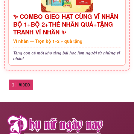
✨ COMBO GIEO HẠT CÙNG VĨ NHÂN
BỘ 1+BỘ 2+THẺ NHÂN QUẢ+TẶNG
TRANH VĨ NHÂN ✨
Vĩ nhân — Trọn bộ 1+2 + quà tặng
Tặng con cả một kho tàng bài học làm người từ những vĩ
nhân!
VIDEO