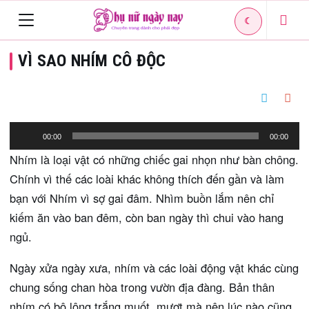
☾
Toggle
VÌ SAO NHÍM CÔ ĐỘC
navigation
Trình
00:00
00:00
phát
Nhím là loại vật có những chiếc gai nhọn như bàn chông.
âm
Chính vì thế các loài khác không thích đến gần và làm
thanh
bạn với Nhím vì sợ gai đâm. Nhìm buồn lắm nên chỉ
kiếm ăn vào ban đêm, còn ban ngày thì chui vào hang
ngủ.
Ngày xửa ngày xưa, nhím và các loài động vật khác cùng
chung sống chan hòa trong vườn địa đàng. Bản thân
nhím có bộ lông trắng muốt, mượt mà nên lúc nào cũng