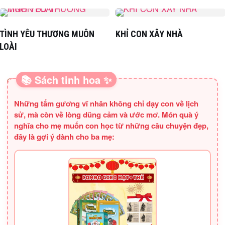
TÌNH YÊU THƯƠNG MUÔN
KHỈ CON XÂY NHÀ
LOÀI
📚 Sách tinh hoa ✨
SÁCH HAY CHO BA MẸ
Những tấm gương vĩ nhân không chỉ dạy con về lịch
sử, mà còn về lòng dũng cảm và ước mơ. Món quà ý
nghĩa cho mẹ muốn con học từ những câu chuyện đẹp,
đây là gợi ý dành cho ba mẹ: