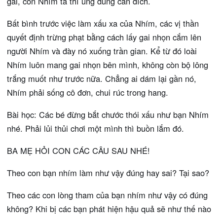
gai, còn Nhím ta thì ung dung cán đích.
Bất bình trước việc làm xấu xa của Nhím, các vị thần
quyết định trừng phạt bằng cách lấy gai nhọn cắm lên
người Nhím và đày nó xuống trần gian. Kể từ đó loài
Nhím luôn mang gai nhọn bên mình, không còn bộ lông
trắng muốt như trước nữa. Chẳng ai dám lại gần nó,
Nhím phải sống cô đơn, chui rúc trong hang.
Bài học: Các bé đừng bắt chước thói xấu như bạn Nhím
nhé. Phải lủi thủi chơi một mình thì buồn lắm đó.
BA MẸ HỎI CON CÁC CÂU SAU NHÉ!
Theo con bạn nhím làm như vậy đúng hay sai? Tại sao?
Theo các con lòng tham của bạn nhím như vậy có đúng
không? Khi bị các bạn phát hiện hậu quả sẽ như thế nào