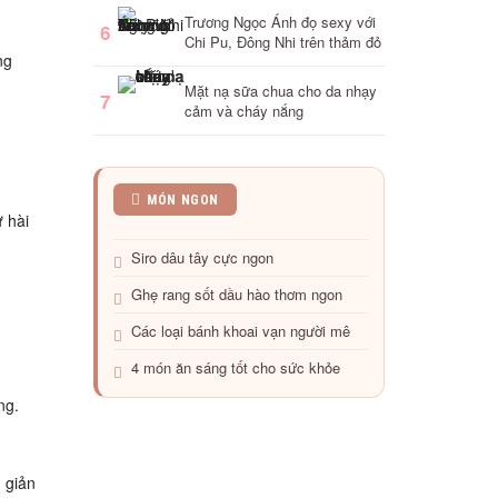
Trương Ngọc Ánh đọ sexy với
6
Chi Pu, Đông Nhi trên thảm đỏ
ng
Mặt nạ sữa chua cho da nhạy
7
cảm và cháy nắng
Chè
MÓN NGON
 hài
Lam
Phủ
Siro dâu tây cực ngon
Quảng:
Hương
Ghẹ rang sốt dầu hào thơm ngon
Vị
Xứ
Các loại bánh khoai vạn người mê
Thanh,
Dấu
4 món ăn sáng tốt cho sức khỏe
Ấn
Lịch
ng.
Sử
Hào
Hùng
 giản