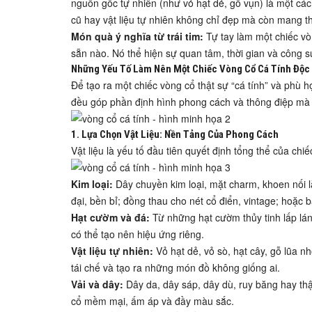
nguồn gốc tự nhiên (như vỏ hạt dẻ, gỗ vụn) là một c
cũ hay vật liệu tự nhiên không chỉ đẹp mà còn mang th
Món quà ý nghĩa từ trái tim:
Tự tay làm một chiếc v
sẵn nào. Nó thể hiện sự quan tâm, thời gian và công s
Những Yếu Tố Làm Nên Một Chiếc Vòng Cổ Cá Tính Độc
Để tạo ra một chiếc vòng cổ thật sự “cá tính” và phù hợp
đều góp phần định hình phong cách và thông điệp mà 
1. Lựa Chọn Vật Liệu: Nền Tảng Của Phong Cách
Vật liệu là yếu tố đầu tiên quyết định tổng thể của c
Kim loại:
Dây chuyền kim loại, mặt charm, khoen nối l
đại, bền bỉ; đồng thau cho nét cổ điển, vintage; hoặc 
Hạt cườm và đá:
Từ những hạt cườm thủy tinh lấp lá
có thể tạo nên hiệu ứng riêng.
Vật liệu tự nhiên:
Vỏ hạt dẻ, vỏ sò, hạt cây, gỗ lũa 
tái chế và tạo ra những món đồ không giống ai.
Vải và dây:
Dây da, dây sáp, dây dù, ruy băng hay thậ
cổ mềm mại, ấm áp và đầy màu sắc.