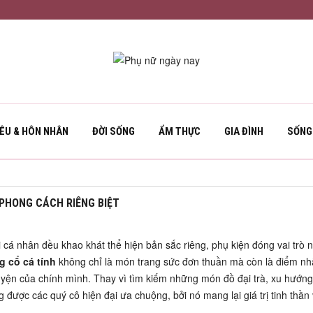
YÊU & HÔN NHÂN
ĐỜI SỐNG
ẨM THỰC
GIA ĐÌNH
SỐNG
PHONG CÁCH RIÊNG BIỆT
i cá nhân đều khao khát thể hiện bản sắc riêng, phụ kiện đóng vai trò
g cổ cá tính
không chỉ là món trang sức đơn thuần mà còn là điểm n
yện của chính mình. Thay vì tìm kiếm những món đồ đại trà, xu hướng 
ược các quý cô hiện đại ưa chuộng, bởi nó mang lại giá trị tinh thần 