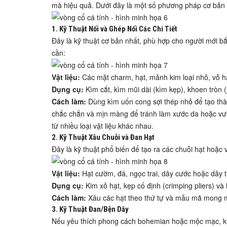
mà hiệu quả. Dưới đây là một số phương pháp cơ bản 
1. Kỹ Thuật Nối và Ghép Nối Các Chi Tiết
Đây là kỹ thuật cơ bản nhất, phù hợp cho người mới bắt
cần:
Vật liệu:
Các mặt charm, hạt, mảnh kim loại nhỏ, vỏ h
Dụng cụ:
Kìm cắt, kìm mũi dài (kìm kẹp), khoen tròn (
Cách làm:
Dùng kìm uốn cong sợi thép nhỏ để tạo thàn
chắc chắn và mịn màng để tránh làm xước da hoặc vư
từ nhiều loại vật liệu khác nhau.
2. Kỹ Thuật Xâu Chuỗi và Đan Hạt
Đây là kỹ thuật phổ biến để tạo ra các chuỗi hạt hoặc 
Vật liệu:
Hạt cườm, đá, ngọc trai, dây cước hoặc dây
Dụng cụ:
Kim xỏ hạt, kẹp cố định (crimping pliers) và
Cách làm:
Xâu các hạt theo thứ tự và mẫu mã mong mu
3. Kỹ Thuật Đan/Bện Dây
Nếu yêu thích phong cách bohemian hoặc mộc mạc, kỹ t