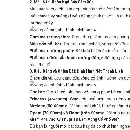
2. Màu Sắc: Ngôn Ngữ Của Cảm Xúc
Màu sắc không chỉ làm đẹp mà còn thể hiện tâm trạng 
một chiếc
váy suông duyên dáng
với thiết kế tinh tế, 
thường ngày.
Gam màu trung tính:
Đen, trắng, xám, be cho phong cá
Màu sắc nổi bật:
Đỏ rực, xanh cobalt, vàng tươi để t
Phối màu tương phản:
Kết hợp hai hoặc nhiều màu đ
Phối màu đơn sắc hoặc tương đồng:
Sử dụng các s
hòa, tinh tế.
3. Kiểu Dáng và Chiều Dài: Định Hình Nét Thanh Lịch
Chiều dài và kiểu dáng của vòng cổ ảnh hưởng lớn đến
Choker:
Ôm sát cổ, phù hợp với trang phục hở vai hoặc
Princess (45-50cm):
Chiều dài phổ biến, nằm trên xươ
Matinee (50-60cm):
Dài hơn một chút, thường nằm ở g
Opera (70-90cm) và Rope (trên 90cm):
Dài qua ngực,
Khám Phá Các Kỹ Thuật Tự Làm Vòng Cổ Phổ Biến
Dù bạn là người mới bắt đầu hay đã có chút kinh nghiệ