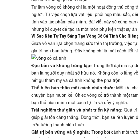
Tự làm vòng cổ không chỉ là một hoạt động thủ công t
người. Từ việc chọn lựa vật liệu, phối hợp màu sắc, đ
tính vào tác phẩm của mình. Bài viết này sẽ cùng bạn 
những bí quyết để tạo ra một món phụ kiện thật sự ấn
Vì Sao Nên Tự Tay Sáng Tạo Vòng Cổ Cá Tính Cho Riên
Giữa vô vàn lựa chọn trang sức trên thị trường, việc
giá trị hơn bạn tưởng. Đây không chỉ là một cách tiết
Độc bản và không trùng lặp:
Trong thời đại mà sự 
bạn là người duy nhất sở hữu nó. Không còn lo lắng v
nét gu thẩm mỹ và cá tính không thể pha trộn.
Thể hiện bản thân một cách chân thực:
Mỗi lựa chọ
chuyện bạn muốn kể. Chiếc vòng cổ trở thành một tấm 
bạn thể hiện mình một cách tự tin và đầy ý nghĩa.
Trải nghiệm thư giãn và phát triển kỹ năng:
Quá trì
giúp giải tỏa căng thẳng. Đồng thời, bạn sẽ rèn luyện 
trừu tượng thành hiện thực.
Giá trị bền vững và ý nghĩa:
Trong bối cảnh môi trườn