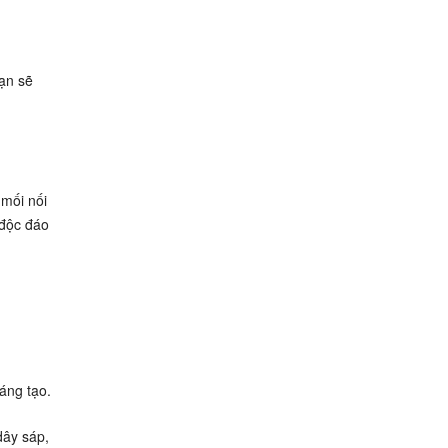
Bạn sẽ
 mối nối
 độc đáo
áng tạo.
dây sáp,