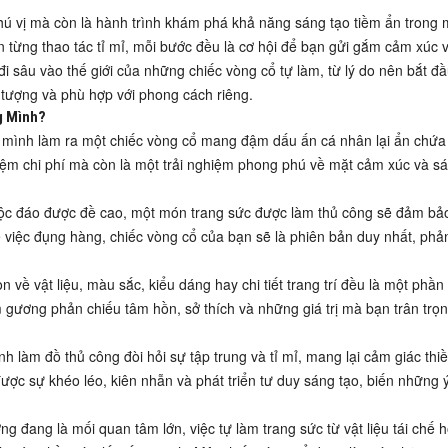
hú vị mà còn là hành trình khám phá khả năng sáng tạo tiềm ẩn trong 
ến từng thao tác tỉ mỉ, mỗi bước đều là cơ hội để bạn gửi gắm cảm xúc 
đi sâu vào thế giới của những chiếc vòng cổ tự làm, từ lý do nên bắt đ
 tượng và phù hợp với phong cách riêng.
g Mình?
 tự mình làm ra một chiếc vòng cổ mang đậm dấu ấn cá nhân lại ẩn chứa
 kiệm chi phí mà còn là một trải nghiệm phong phú về mặt cảm xúc và sá
độc đáo được đề cao, một món trang sức được làm thủ công sẽ đảm bả
ề việc đụng hàng, chiếc vòng cổ của bạn sẽ là phiên bản duy nhất, phả
n về vật liệu, màu sắc, kiểu dáng hay chi tiết trang trí đều là một phần
gương phản chiếu tâm hồn, sở thích và những giá trị mà bạn trân trọn
nh làm đồ thủ công đòi hỏi sự tập trung và tỉ mỉ, mang lại cảm giác thiề
được sự khéo léo, kiên nhẫn và phát triển tư duy sáng tạo, biến những 
g đang là mối quan tâm lớn, việc tự làm trang sức từ vật liệu tái chế 