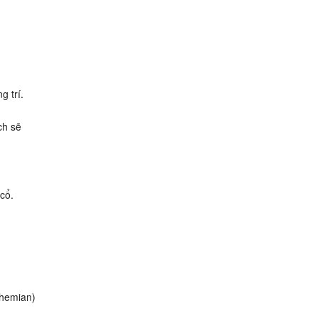
g trí.
ch sẽ
cổ.
ohemian)