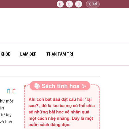
☾
Tối
 KHỎE
LÀM ĐẸP
THÂN TÂM TRÍ
📚 Sách tinh hoa ✨
SÁCH HAY CHO BA MẸ
Khi con bắt đầu đặt câu hỏi ‘Tại
 như một
sao?’, đó là lúc ba mẹ có thể chia
hấn
sẻ những bài học về nhân quả
tự tay
một cách nhẹ nhàng. Đây là một
và tính
cuốn sách đáng đọc: