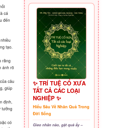
mỗi
và cá
ầu đến
 nhiều
ng tạo.
o rằng
n ánh rõ
 của câu
✨ TRÍ TUỆ CỔ XƯA
g, giúp
TẤT CẢ CÁC LOẠI
NGHIỆP ✨
n định,
Hiểu Sâu Về Nhân Quả Trong
ý tưởng
Đời Sống
hoặc có
Gieo nhân nào, gặt quả ấy –