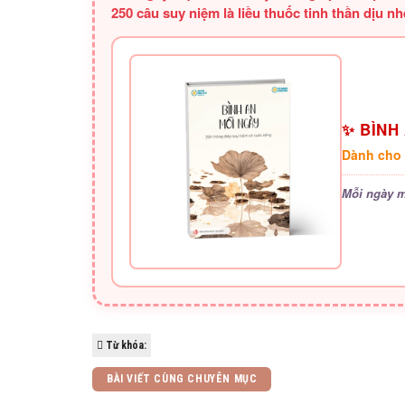
250 câu suy niệm là liều thuốc tinh thần dịu n
✨ BÌNH
Dành cho 
Mỗi ngày m
Từ khóa:
BÀI VIẾT CÙNG CHUYÊN MỤC