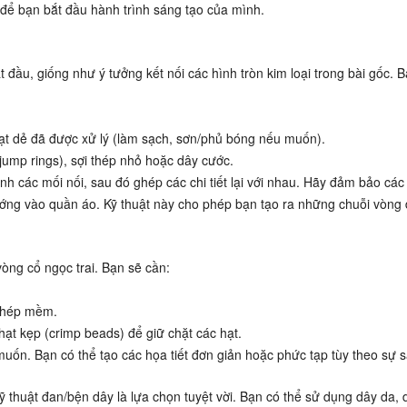
để bạn bắt đầu hành trình sáng tạo của mình.
 đầu, giống như ý tưởng kết nối các hình tròn kim loại trong bài gốc. 
ạt dẻ đã được xử lý (làm sạch, sơn/phủ bóng nếu muốn).
jump rings), sợi thép nhỏ hoặc dây cước.
h các mối nối, sau đó ghép các chi tiết lại với nhau. Hãy đảm bảo các
ớng vào quần áo. Kỹ thuật này cho phép bạn tạo ra những chuỗi vòng
vòng cổ ngọc trai. Bạn sẽ cần:
 thép mềm.
 hạt kẹp (crimp beads) để giữ chặt các hạt.
ốn. Bạn có thể tạo các họa tiết đơn giản hoặc phức tạp tùy theo sự s
huật đan/bện dây là lựa chọn tuyệt vời. Bạn có thể sử dụng dây da, 