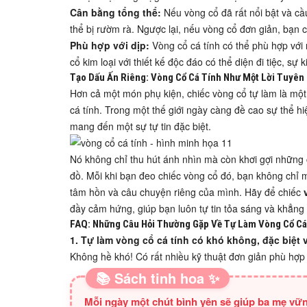
Cân bằng tổng thể:
Nếu vòng cổ đã rất nổi bật và cầu
thể bị rườm rà. Ngược lại, nếu vòng cổ đơn giản, bạn c
Phù hợp với dịp:
Vòng cổ cá tính có thể phù hợp với 
cổ kim loại với thiết kế độc đáo có thể diện đi tiệc, sự k
Tạo Dấu Ấn Riêng: Vòng Cổ Cá Tính Như Một Lời Tuyên
Hơn cả một món phụ kiện, chiếc vòng cổ tự làm là mộ
cá tính. Trong một thế giới ngày càng đề cao sự thể hi
mang đến một sự tự tin đặc biệt.
Nó không chỉ thu hút ánh nhìn mà còn khơi gợi những
đồ. Mỗi khi bạn đeo chiếc vòng cổ đó, bạn không chỉ 
tâm hồn và câu chuyện riêng của mình. Hãy để chiếc
đầy cảm hứng, giúp bạn luôn tự tin tỏa sáng và khẳng 
FAQ: Những Câu Hỏi Thường Gặp Về Tự Làm Vòng Cổ Cá
1. Tự làm vòng cổ cá tính có khó không, đặc biệt
Không hề khó! Có rất nhiều kỹ thuật đơn giản phù hợp
📚 Sách tinh hoa ✨
Mỗi ngày một chút bình yên sẽ giúp ba mẹ vữn