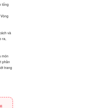
m tổng
. Vòng
cách và
o ra,
ủa món
ột phần
ời trang
ới