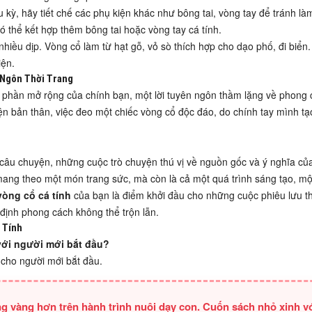
 kỳ, hãy tiết chế các phụ kiện khác như bông tai, vòng tay để tránh là
ó thể kết hợp thêm bông tai hoặc vòng tay cá tính.
nhiều dịp. Vòng cổ làm từ hạt gỗ, vỏ sò thích hợp cho dạo phố, đi biển
iện.
 Ngôn Thời Trang
t phần mở rộng của chính bạn, một lời tuyên ngôn thầm lặng về phong 
ện bản thân, việc đeo một chiếc vòng cổ độc đáo, do chính tay mình tạ
 câu chuyện, những cuộc trò chuyện thú vị về nguồn gốc và ý nghĩa c
mang theo một món trang sức, mà còn là cả một quá trình sáng tạo, m
vòng cổ cá tính
của bạn là điểm khởi đầu cho những cuộc phiêu lưu th
định phong cách không thể trộn lẫn.
 Tính
 với người mới bắt đầu?
 cho người mới bắt đầu.
g vàng hơn trên hành trình nuôi dạy con. Cuốn sách nhỏ xinh v