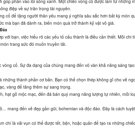
ách góp phần vào lối sống xanh. Một chiếc vòng cổ được làm từ những 
ông điệp về sự trân trọng tài nguyên.
òng cổ để tặng người thân yêu mang ý nghĩa sâu sắc hơn bất kỳ món 
ức mà bạn đã dành ra, biến món quà trở thành kỷ vật vô giá.
 Đáo
 với bạn, việc hiểu rõ các yếu tố cấu thành là điều cần thiết. Mỗi chi t
món trang sức đó muốn truyền tải.
hiếc vòng cổ. Sự đa dạng của chúng mang đến vô vàn khả năng sáng tạo
à những thành phần cơ bản. Bạn có thể chọn thép không gỉ cho vẻ ngo
bạc, vàng để tăng thêm sự sang trọng.
nh, hạt gỗ mộc mạc, đến đá bán quý mang năng lượng tự nhiên, mỗi lo
nhỏ… mang đến vẻ đẹp gần gũi, bohemian và độc đáo. Đây là cách tuyệt
m chí là vải vụn có thể được tết, bện, hoặc quấn để tạo ra những chiế