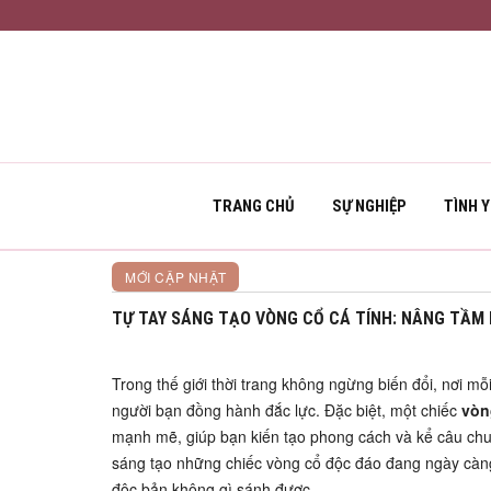
TRANG CHỦ
SỰ NGHIỆP
TÌNH 
MỚI CẬP NHẬT
TỰ TAY SÁNG TẠO VÒNG CỔ CÁ TÍNH: NÂNG TẦM 
Trong thế giới thời trang không ngừng biến đổi, nơi mỗ
người bạn đồng hành đắc lực. Đặc biệt, một chiếc
vòn
mạnh mẽ, giúp bạn kiến tạo phong cách và kể câu chu
sáng tạo những chiếc vòng cổ độc đáo đang ngày càng đ
độc bản không gì sánh được.