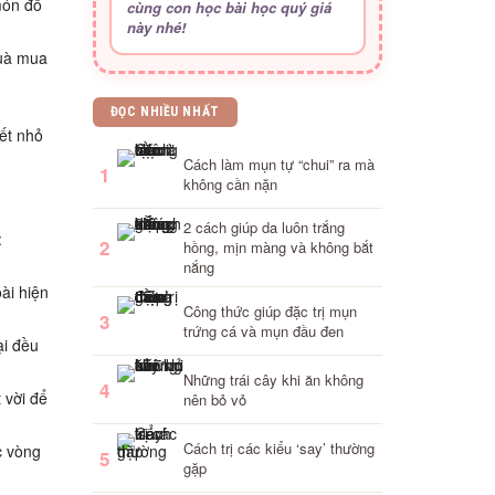
món đồ
cùng con học bài học quý giá
này nhé!
quà mua
ĐỌC NHIỀU NHẤT
iết nhỏ
Cách làm mụn tự “chui” ra mà
1
không cần nặn
2 cách giúp da luôn trắng
:
2
hồng, mịn màng và không bắt
nắng
ài hiện
Công thức giúp đặc trị mụn
3
trứng cá và mụn đầu đen
ại đều
Những trái cây khi ăn không
4
 vời để
nên bỏ vỏ
Cách trị các kiểu ‘say’ thường
c vòng
5
gặp