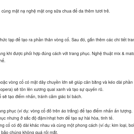
n cùng
mặt nạ nghệ mật ong sữa chua
để da thêm tươi trẻ.
c tạp để tạo ra phần thân vòng cổ. Sau đó, gắn thêm các chi tiết tran
ng khi được phối hợp đúng cách với trang phục. Nghệ thuật mix & mat
hể.
hoặc vòng cổ có mặt dây chuyền lớn sẽ giúp cân bằng và kéo dài phần 
opera) sẽ tôn lên xương quai xanh và tạo sự quyến rũ.
 sẽ tạo điểm nhấn, tránh cảm giác bí bách.
ng phục (ví dụ: vòng cổ đỏ trên áo trắng) để tạo điểm nhấn ấn tượng.
ục nhưng ở sắc độ đậm/nhạt hơn để tạo sự hài hòa, tinh tế.
ng cổ có độ dài khác nhau và cùng một phong cách (ví dụ: kim loại, b
m bảo chúng không quá rối mắt.