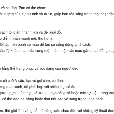
và cá tính. Bạn có thể chọn:
biểu tượng của sự nữ tính và tự tin, giúp bạn tỏa sáng trong mọi hoạt độ
ch tối giản, thanh lịch và dễ phối đồ.
ạo điểm nhấn mạnh mẽ, thu hút ánh nhìn.
ối lập trên bánh xe màu để tạo sự sống động, phá cách.
ắc độ khác nhau của cùng một màu hoặc các màu gần nhau để tạo sự
 tổng thể trang phục và vóc dáng của người đeo:
 cổ chữ V sâu, tạo vẻ gợi cảm, cá tính.
ng quai xanh, dễ phối hợp với nhiều loại cổ áo.
iữa ngực, thích hợp với trang phục công sở hoặc các sự kiện trang trọ
 có thể đeo hai vòng hoặc thắt nút, tạo vẻ sang trọng, phá cách.
m, thế giới làm vòng cổ thủ công luôn chào đón với những kỹ thuật đơn