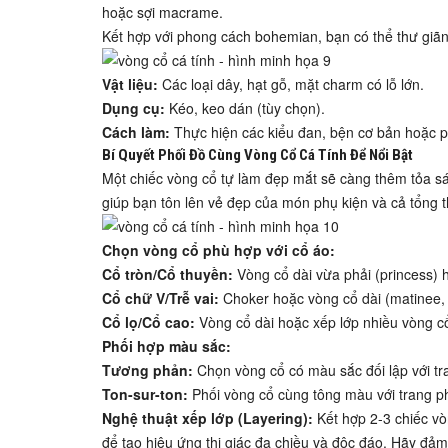
hoặc sợi macrame.
Kết hợp với phong cách bohemian, bạn có thể thư giã
Vật liệu:
Các loại dây, hạt gỗ, mặt charm có lỗ lớn.
Dụng cụ:
Kéo, keo dán (tùy chọn).
Cách làm:
Thực hiện các kiểu đan, bện cơ bản hoặc phứ
Bí Quyết Phối Đồ Cùng Vòng Cổ Cá Tính Để Nổi Bật
Một chiếc vòng cổ tự làm đẹp mắt sẽ càng thêm tỏa sá
giúp bạn tôn lên vẻ đẹp của món phụ kiện và cả tổng t
Chọn vòng cổ phù hợp với cổ áo:
Cổ tròn/Cổ thuyền:
Vòng cổ dài vừa phải (princess) 
Cổ chữ V/Trễ vai:
Choker hoặc vòng cổ dài (matinee, 
Cổ lọ/Cổ cao:
Vòng cổ dài hoặc xếp lớp nhiều vòng cổ
Phối hợp màu sắc:
Tương phản:
Chọn vòng cổ có màu sắc đối lập với tra
Ton-sur-ton:
Phối vòng cổ cùng tông màu với trang ph
Nghệ thuật xếp lớp (Layering):
Kết hợp 2-3 chiếc vò
để tạo hiệu ứng thị giác đa chiều và độc đáo. Hãy đả