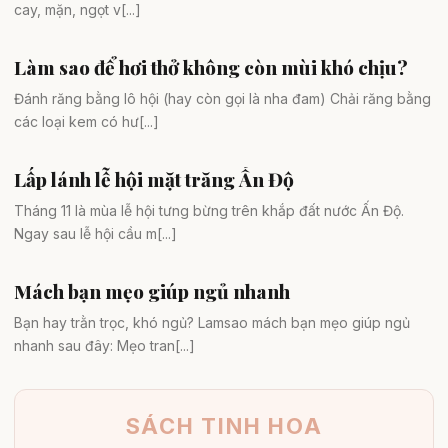
cay, mặn, ngọt v[...]
Làm sao để hơi thở không còn mùi khó chịu?
Mẹo hay
Đánh răng bằng lô hội (hay còn gọi là nha đam) Chải răng bằng
các loại kem có hư[...]
Lấp lánh lễ hội mặt trăng Ấn Độ
Khám phá
Tháng 11 là mùa lễ hội tưng bừng trên khắp đất nước Ấn Độ.
Ngay sau lễ hội cầu m[...]
Mách bạn mẹo giúp ngủ nhanh
Mẹo hay
Bạn hay trằn trọc, khó ngủ? Lamsao mách bạn mẹo giúp ngủ
nhanh sau đây: Mẹo tran[...]
SÁCH TINH HOA