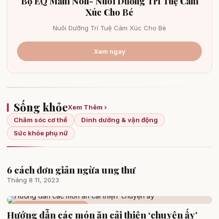
Bộ EQ Mầm Non- Nuôi Dưỡng Trí Tuệ Cảm
Xúc Cho Bé
Nuôi Dưỡng Trí Tuệ Cảm Xúc Cho Bé
Xem ngay
Sống khỏe
Xem Thêm ›
Chăm sóc cơ thể
Dinh dưỡng & vận động
Sức khỏe phụ nữ
6 cách đơn giản ngừa ung thư
Chăm sóc cơ thể
Tháng 8 11, 2023
Dinh dưỡng & vận động
Hướng dẫn các món ăn cải thiện ‘chuyện ấy’