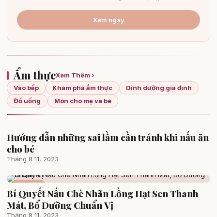
Xem ngay
Ẩm thực
Xem Thêm ›
Vào bếp
Khám phá ẩm thực
Dinh dưỡng gia đình
Đồ uống
Món cho mẹ và bé
Hướng dẫn những sai lầm cần tránh khi nấu ăn
Vào bếp
cho bé
Tháng 8 11, 2023
Vào bếp
Bí Quyết Nấu Chè Nhãn Lồng Hạt Sen Thanh
Mát, Bổ Dưỡng Chuẩn Vị
Tháng 8 11, 2023