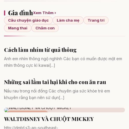
Gia đình
Xem Thêm ›
Câu chuyện giáo dục
Làm cha mẹ
Trang trí
Mang thai
Chăm con
Cách làm nhím từ quả thông
Trang trí
Anh em nhím thông ngộ nghĩnh Các bạn có muốn được một em
nhím thông cực kì kawai[...]
Những sai lầm tai hại khi cho con ăn rau
Làm cha mẹ
Nấu rau trong nồi đồng Các chuyên gia sức khỏe trẻ em
khuyên rằng bạn nên sử dụn[...]
Câu chuyện giáo dục
WALTDISNEY VÀ CHUỘT MICKEY
http://dmtd.s3-ap-southeast-