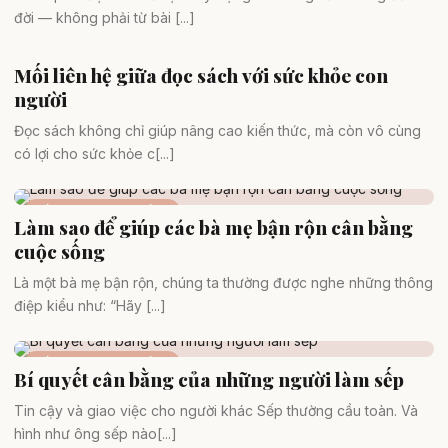
đời — không phải từ bài [...]
Mối liên hệ giữa đọc sách với sức khỏe con
Sách hay
người
Đọc sách không chỉ giúp nâng cao kiến thức, mà còn vô cùng
có lợi cho sức khỏe c[...]
Sống chậm & cân bằng
Làm sao để giúp các bà mẹ bận rộn cân bằng
cuộc sống
Là một bà mẹ bận rộn, chúng ta thường được nghe những thông
điệp kiểu như: “Hãy [...]
Sống chậm & cân bằng
Bí quyết cân bằng của những người làm sếp
Tin cậy và giao việc cho người khác Sếp thường cầu toàn. Và
hình như ông sếp nào[...]