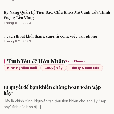
Kỹ Năng Quản Lý Tiền Bạc: Chìa Khóa Mở Cánh Cửa Thịnh
Tài chính cá nhân
Vượng Bền Vững
Tháng 8 11, 2023
5 cách thoát khỏi thăng cẳng từ công việc văn phòng
Việc làm & kỹ năng
Tháng 8 11, 2023
Tình Yêu & Hôn Nhân
Xem Thêm ›
Kinh nghiệm cưới
Chuyện ấy
Tâm lý & cảm xúc
Bí quyết để bạn khiến chàng hoàn toàn ‘sập
Tình yêu & hôn nhân
bẫy’
Hãy là chính mình! Nguyên tắc đầu tiên khiến cho anh ấy “sập
bẫy” tình của bạn đ[...]