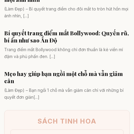
(Làm Đẹp) – Bí quyết trang điểm cho đôi mắt to tròn hút hồn mọi
ánh nhìn, [...]
Bí quyết trang điểm mắt Bollywood: Quyến rũ,
Da đẹp
bí ẩn như sao Ấn Độ
Trang điểm mắt Bollywood không chỉ đơn thuần là kẻ viền mí
đậm và phủ phấn đen. [...]
Mẹo hay giúp bạn ngồi một chỗ mà vẫn giảm
Dáng đẹp
cân
(Làm Đẹp) – Bạn ngồi 1 chỗ mà vẫn giảm cân chỉ với những bí
quyết đơn giản[...]
SÁCH TINH HOA