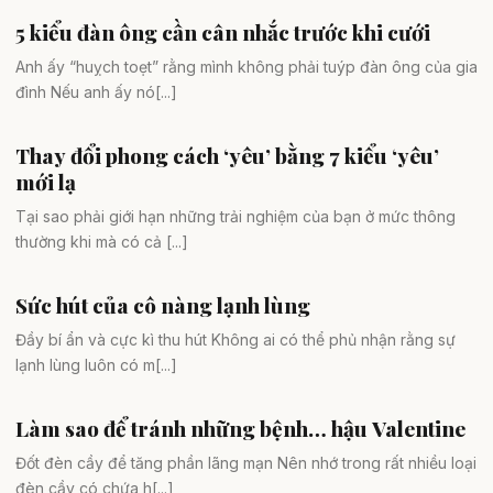
5 kiểu đàn ông cần cân nhắc trước khi cưới
Tình yêu & hôn nhân
Anh ấy “huỵch toẹt” rằng mình không phải tuýp đàn ông của gia
đình Nếu anh ấy nó[...]
Thay đổi phong cách ‘yêu’ bằng 7 kiểu ‘yêu’
Chuyện ấy
mới lạ
Tại sao phải giới hạn những trải nghiệm của bạn ở mức thông
thường khi mà có cả [...]
Sức hút của cô nàng lạnh lùng
Tình yêu & hôn nhân
Đầy bí ẩn và cực kì thu hút Không ai có thể phủ nhận rằng sự
lạnh lùng luôn có m[...]
Làm sao để tránh những bệnh… hậu Valentine
Tình yêu & hôn nhân
Đốt đèn cầy để tăng phần lãng mạn Nên nhớ trong rất nhiều loại
đèn cầy có chứa h[...]