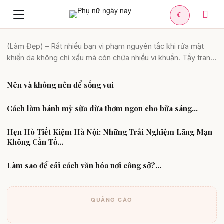
Nguyên tắc rửa mặt sai lầm khiến da
☾
mặt bạn xấu tệ hại
Toggle
Da đẹp
(Làm Đẹp) – Rất nhiều bạn vi phạm nguyên tắc khi rửa mặt
navigation
khiến da không chỉ xấu mà còn chứa nhiều vi khuẩn. Tẩy trang
trước [...]
Nên và không nên để sống vui
Chăm sóc cơ thể
Cách làm bánh mỳ sữa dừa thơm ngon cho bữa sáng...
Vào bếp
Hẹn Hò Tiết Kiệm Hà Nội: Những Trải Nghiệm Lãng Mạn
Khám phá ẩm thực
Không Cần Tố...
Làm sao để cải cách văn hóa nơi công sở?...
Mẹo hay
QUẢNG CÁO