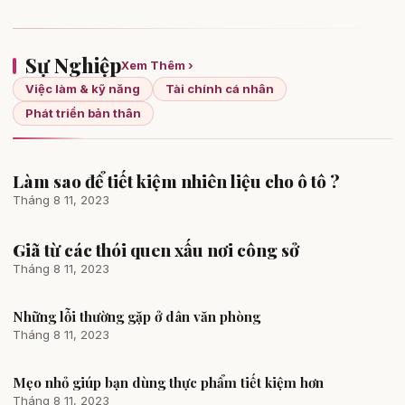
Sự Nghiệp
Xem Thêm ›
Việc làm & kỹ năng
Tài chính cá nhân
Phát triển bản thân
Làm sao để tiết kiệm nhiên liệu cho ô tô ?
Tài chính cá nhân
Tháng 8 11, 2023
Giã từ các thói quen xấu nơi công sở
Việc làm & kỹ năng
Tháng 8 11, 2023
Những lỗi thường gặp ở dân văn phòng
Việc làm & kỹ năng
Tháng 8 11, 2023
Mẹo nhỏ giúp bạn dùng thực phẩm tiết kiệm hơn
Tài chính cá nhân
Tháng 8 11, 2023