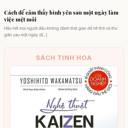
Cách để cảm thấy bình yên sau một ngày làm
Sống chậm & cân bằng
việc mệt mỏi
Hầu hết mọi người đều không dành thời gian để hít thở và thư
giãn sau một ngày d[...]
SÁCH TINH HOA