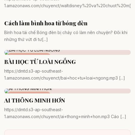
1.amazonaws.com/chuyenct/waltdisney%20va%20chuot%20m[...
Cách làm bình hoa từ bóng đèn
Trang trí
Bình hoa tái chế Bóng đèn bị cháy có làm nên chuyện? Đôi khi
những thứ vứt đi tư[...]
Câu chuyện giáo dục
BÀI HỌC TỪ LOÀI NGỖNG
https://dmtd.s3-ap-southeast-
1.amazonaws.com/chuyenct/bai+hoc+tu+loai+ngong.mp3 [...]
Câu chuyện giáo dục
AI THÔNG MINH HƠN
https://dmtd.s3-ap-southeast-
1.amazonaws.com/chuyenct/ai+thong+minh+hon.mp3 Cáo [...]