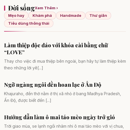
Đời sống
Xem Thêm ›
Mẹo hay
Khám phá
Handmade
Thư giãn
Tiêu dùng thông thái
Làm thiệp độc đáo với khóa cài bằng chữ
Handmade
“LOVE”
Thay cho việc đi mua thiệp bên ngoài, bạn hãy tự làm thiệp kèm
theo những lời yê[...]
Ngỡ ngàng ngôi đền hoan lạc ở Ấn Độ
Khám phá
Khajuraho, đền thờ nằm ở thị xã nhỏ ở bang Madhya Pradesh,
Ấn Độ, được biết đến [...]
Hướng dẫn làm ô mai táo mèo ngày trở gió
Mẹo hay
Trời giao mùa, se lạnh ngồi nhâm nhi ô mai táo mèo với vị chua,