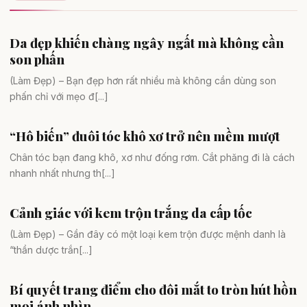
Da đẹp khiến chàng ngây ngất mà không cần
Da đẹp
son phấn
(Làm Đẹp) – Bạn đẹp hơn rất nhiều mà không cần dùng son
phấn chỉ với mẹo đ[...]
“Hô biến” đuôi tóc khô xơ trở nên mềm mượt
Tóc đẹp
Chân tóc bạn đang khô, xơ như đống rơm. Cắt phăng đi là cách
nhanh nhất nhưng th[...]
Cảnh giác với kem trộn trắng da cấp tốc
Da đẹp
(Làm Đẹp) – Gần đây có một loại kem trộn được mệnh danh là
“thần dược trắn[...]
Bí quyết trang điểm cho đôi mắt to tròn hút hồn
Da đẹp
mọi ánh nhìn