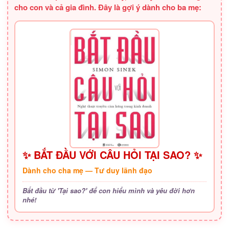
cho con và cả gia đình. Đây là gợi ý dành cho ba mẹ:
✨ BẮT ĐẦU VỚI CÂU HỎI TẠI SAO? ✨
Dành cho cha mẹ — Tư duy lãnh đạo
Bắt đầu từ 'Tại sao?' để con hiểu mình và yêu đời hơn
nhé!