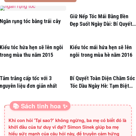
Giữ Nếp Tóc Mái Bằng Bền
Ngăn rụng tóc bằng trái cây
Đẹp Suốt Ngày Dài: Bí Quyết
Chuyên Gia
Kiểu tóc hứa hẹn sẽ lên ngôi
Kiểu tóc mái hứa hẹn sẽ lên
trong mùa thu năm 2015
ngôi trong mùa hè năm 2016
Tắm trắng cấp tốc với 3
Bí Quyết Toàn Diện Chăm Sóc
nguyên liệu đơn giản nhất
Tóc Dầu Ngày Hè: Tạm Biệt
Nỗi Lo Bết Dính!
📚 Sách tinh hoa ✨
SÁCH HAY CHO BA MẸ
Khi con hỏi 'Tại sao?' không ngừng, ba mẹ có biết đó là
khởi đầu của tư duy vĩ đại? Simon Sinek giúp ba mẹ
hiểu sức mạnh của câu hỏi này, để truyền cảm hứng