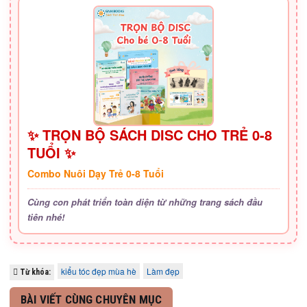
✨ TRỌN BỘ SÁCH DISC CHO TRẺ 0-8
TUỔI ✨
Combo Nuôi Dạy Trẻ 0-8 Tuổi
Cùng con phát triển toàn diện từ những trang sách đầu
tiên nhé!
kiểu tóc đẹp mùa hè
Làm đẹp
Từ khóa:
BÀI VIẾT CÙNG CHUYÊN MỤC