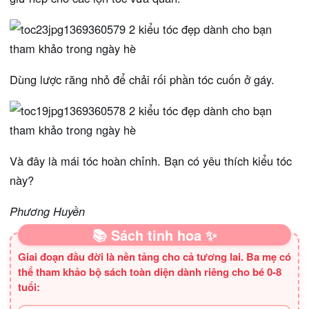
Dùng lược răng nhỏ để chải rối phần tóc cuốn ở gáy.
Và đây là mái tóc hoàn chỉnh. Bạn có yêu thích kiểu tóc
này?
Phương Huyền
📚 Sách tinh hoa ✨
Giai đoạn đầu đời là nền tảng cho cả tương lai. Ba mẹ có
thể tham khảo bộ sách toàn diện dành riêng cho bé 0-8
tuổi: