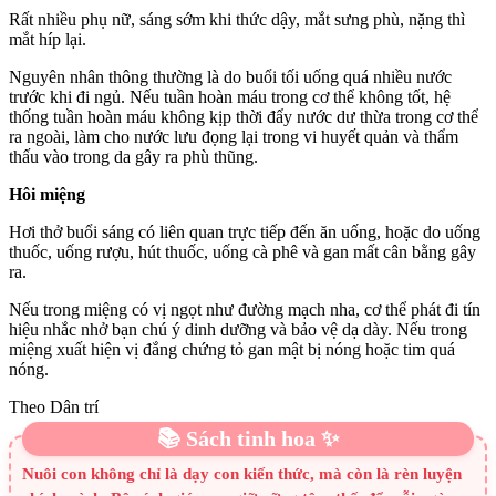
Rất nhiều phụ nữ, sáng sớm khi thức dậy, mắt sưng phù, nặng thì
mắt híp lại.
Nguyên nhân thông thường là do buổi tối uống quá nhiều nước
trước khi đi ngủ. Nếu tuần hoàn máu trong cơ thể không tốt, hệ
thống tuần hoàn máu không kịp thời đẩy nước dư thừa trong cơ thể
ra ngoài, làm cho nước lưu đọng lại trong vi huyết quản và thẩm
thấu vào trong da gây ra phù thũng.
Hôi miệng
Hơi thở buổi sáng có liên quan trực tiếp đến ăn uống, hoặc do uống
thuốc, uống rượu, hút thuốc, uống cà phê và gan mất cân bằng gây
ra.
Nếu trong miệng có vị ngọt như đường mạch nha, cơ thể phát đi tín
hiệu nhắc nhở bạn chú ý dinh dưỡng và bảo vệ dạ dày. Nếu trong
miệng xuất hiện vị đắng chứng tỏ gan mật bị nóng hoặc tim quá
nóng.
Theo Dân trí
📚 Sách tinh hoa ✨
Nuôi con không chỉ là dạy con kiến thức, mà còn là rèn luyện