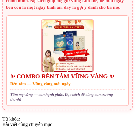
chính mình. Bộ sách giúp mẹ giữ vững tâm thế, để mỗi ngày
bên con là một ngày bình an, đây là gợi ý dành cho ba mẹ:
✨ COMBO RÈN TÂM VỮNG VÀNG ✨
Rèn tâm — Vững vàng mỗi ngày
Tâm mẹ vững — con hạnh phúc. Đọc sách để cùng con trưởng
thành!
Từ khóa:
Bài viết cùng chuyên mục