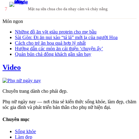
7
Mặt nạ sữa chua cho da nhạy cảm và cháy nắng
Món ngon
Những đồ ăn vặt giàu protein cho mẹ bầu
Sài Gòn: Đi ăn nui xào “tá lả” mới lạ của người Hoa
Cách cho trẻ ăn hoa quả hợp lý nhất
Hướng dẫn các món ăn cải thiện ‘chuyện ấy’
Quán bún chả đông khách gần sân bay
Video
Chuyên trang dành cho phái đẹp.
Phụ nữ ngày nay — nơi chia sẻ kiến thức sống khỏe, làm đẹp, chăm
sóc gia đình và phát triển bản thân cho phụ nữ hiện đại.
Chuyên mục
Sống khỏe
Làm đẹp