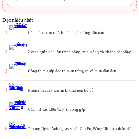
Đọc nhiều nhất
1
Cách làm mụn tự “chui” ra mà không cần nặn
2
2 cách giúp da luôn trắng hồng, mịn màng và không bắt nắng
3
Công thức giúp đặc trị mụn trứng cá và mụn đầu đen
4
Những trái cây khi ăn không nên bỏ vỏ
5
Cách trị các kiểu ‘say’ thường gặp
6
Trương Ngọc Ánh đọ sexy với Chi Pu, Đông Nhi trên thảm đỏ