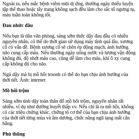
Ngoài ra, nếu mắc bệnh viêm mũi dị ứng, thường ngày thiếu luyện
tập thể thao hoặc tẩy trang không sạch đều làm cho sắc tố ngưng tụ,
máu tuần toàn không tốt.
Đau nhức đầu
Nếu bạn là dân văn phòng, sáng sớm thức dậy đau đầu có nhiều
nguyên nhân, có thể do thời gian sử dụng máy tính quá lâu, xương
cổ có vấn đề. Bệnh xương cổ sẽ chèn ép động mạch, ảnh hưởng
não cung cấp máu. Nếu thường ngày uống nước và lượng vận động
không đủ, độ nhớt máu cao, cũng dễ làm cho máu, khí ô xy cung
cấp không đủ cho não.
Ngủ dậy mà bị mồ hôi troonh có thể do bạn chịu ảnh hưởng của
thời tiết. Ảnh: internet
Mồ hôi trộm
Sáng sớm tỉnh dậy toàn thân đổ mồ hôi trộm, nguyên nhân rất
nhiều, ví dụ như đường huyết thấp vv. Nếu chỉ là ra mồ hồi, không
có các triệu chứng khác, chứng tỏ cơ thể của bạn chịu ảnh hưởng
của thời tiết từng mùa và âm dương, chức năng ngũ tạng mất cân
bằng.
Phù thũng