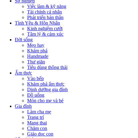
Sự nghiệp
Việc làm & kỹ năng
Tài chính cá nhân
Phát triển bản thân
Tình Yêu & Hôn Nhân
Kinh nghiệm cưới
Tâm lý & cảm xúc
Đời sống
Mẹo hay
Khám phá
Handmade
Thư giãn
Tiêu dùng thông thái
Ẩm thực
Vào bếp
Khám phá ẩm thực
Dinh dưỡng gia đình
Đồ uống
Món cho mẹ và bé
Gia đình
Làm cha mẹ
Trang trí
Mang thai
Chăm con
Giáo dục con