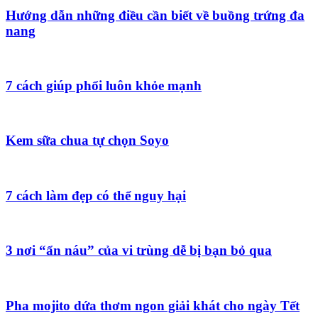
Hướng dẫn những điều cần biết về buồng trứng đa
nang
7 cách giúp phổi luôn khỏe mạnh
Kem sữa chua tự chọn Soyo
7 cách làm đẹp có thể nguy hại
3 nơi “ẩn náu” của vi trùng dễ bị bạn bỏ qua
Pha mojito dứa thơm ngon giải khát cho ngày Tết