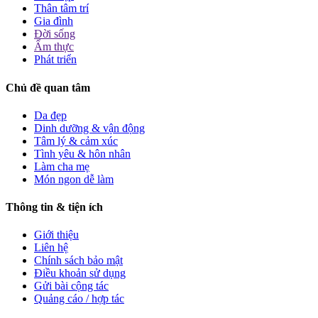
Thân tâm trí
Gia đình
Đời sống
Ẩm thực
Phát triển
Chủ đề quan tâm
Da đẹp
Dinh dưỡng & vận động
Tâm lý & cảm xúc
Tình yêu & hôn nhân
Làm cha mẹ
Món ngon dễ làm
Thông tin & tiện ích
Giới thiệu
Liên hệ
Chính sách bảo mật
Điều khoản sử dụng
Gửi bài cộng tác
Quảng cáo / hợp tác