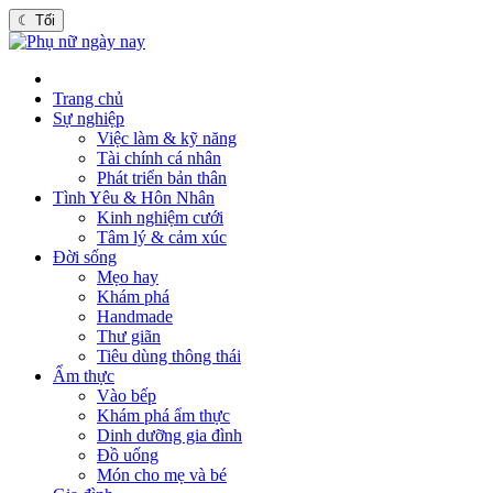
☾
Tối
Trang chủ
Sự nghiệp
Việc làm & kỹ năng
Tài chính cá nhân
Phát triển bản thân
Tình Yêu & Hôn Nhân
Kinh nghiệm cưới
Tâm lý & cảm xúc
Đời sống
Mẹo hay
Khám phá
Handmade
Thư giãn
Tiêu dùng thông thái
Ẩm thực
Vào bếp
Khám phá ẩm thực
Dinh dưỡng gia đình
Đồ uống
Món cho mẹ và bé