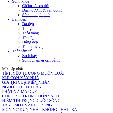
Sống khỏe
Chăm sóc cơ thể
Dinh dưỡng & vận động
Sức khỏe phụ nữ
Làm đẹp
Da đẹp
Trang điểm
Thời trang
Tóc đẹp
Dáng đẹp
Thẩm mỹ viện
Thân tâm trí
Sách hay
Sống chậm & cân bằng
Mới cập nhật
TÌNH YÊU THƯƠNG MUÔN LOÀI
KHỈ CON XÂY NHÀ
GIÁ TRỊ CỦA KIÊN NHẪN
NGƯỜI CHIẾN THẮNG
PHẬT VÀ MA QUỶ
CON TRAI TRỘM CUỐN SÁCH
NIỀM TIN TRONG CUỘC SỐNG
TẶNG MỘT VẦNG TRĂNG
MÓN NỢ DUY NHẤT KHÔNG PHẢI TRẢ