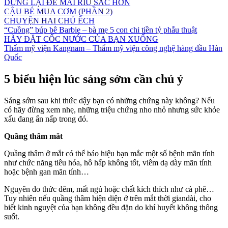
DỪNG LẠI ĐỂ MÀI RÌU SẮC HƠN
CẬU BÉ MUA CƠM (PHẦN 2)
CHUYỆN HAI CHÚ ẾCH
“Cuồng” búp bê Barbie – bà mẹ 5 con chi tiền tỷ phẫu thuật
HÃY ĐẶT CỐC NƯỚC CỦA BẠN XUỐNG
Thẩm mỹ viện Kangnam – Thẩm mỹ viện công nghệ hàng đầu Hàn
Quốc
5 biểu hiện lúc sáng sớm cần chú ý
Sáng sớm sau khi thức dậy bạn có những chứng này không? Nếu
có hãy đừng xem nhẹ, những triệu chứng nho nhỏ nhưng sức khỏe
xấu đang ẩn nấp trong đó.
Quầng thâm mắt
Quầng thâm ở mắt có thể báo hiệu bạn mắc một số bệnh mãn tính
như chức năng tiêu hóa, hô hấp không tốt, viêm dạ dày mãn tính
hoặc bệnh gan mãn tính…
Nguyên do thức đêm, mất ngủ hoặc chất kích thích như cà phê…
Tuy nhiên nếu quầng thâm hiện diện ở trên mắt thời giandài, cho
biết kinh nguyệt của bạn không đều đặn do khí huyết không thông
suốt.