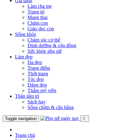
Gia đình
Làm cha mẹ
Trang trí
Mang thai
Chăm con
Giáo dục con
Sống khỏe
Chăm sóc cơ thể
Dinh dưỡng & vận động
Sức khỏe phụ nữ
Làm đẹp
Da đẹp
Trang điểm
Thời trang
Tóc đẹp
Dáng đẹp
Thẩm mỹ viện
Thân tâm trí
Sách hay
Sống chậm & cân bằng
Toggle navigation
☾
Trang chủ