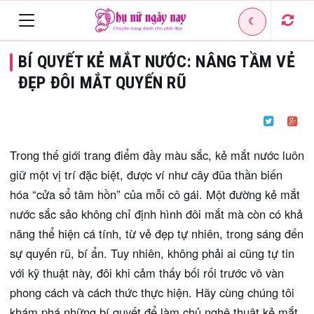
☾
Toggle
BÍ QUYẾT KẺ MẮT NƯỚC: NÂNG TẦM VẺ
navigation
ĐẸP ĐÔI MẮT QUYẾN RŨ
Trong thế giới trang điểm đầy màu sắc, kẻ mắt nước luôn
giữ một vị trí đặc biệt, được ví như cây đũa thần biến
hóa “cửa sổ tâm hồn” của mỗi cô gái. Một đường kẻ mắt
nước sắc sảo không chỉ định hình đôi mắt mà còn có khả
năng thể hiện cá tính, từ vẻ đẹp tự nhiên, trong sáng đến
sự quyến rũ, bí ẩn. Tuy nhiên, không phải ai cũng tự tin
với kỹ thuật này, đôi khi cảm thấy bối rối trước vô vàn
phong cách và cách thức thực hiện. Hãy cùng chúng tôi
khám phá những bí quyết để làm chủ nghệ thuật kẻ mắt