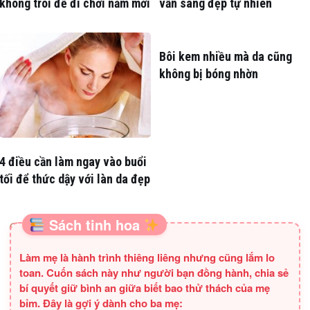
không trôi để đi chơi năm mới
vẫn sáng đẹp tự nhiên
Bôi kem nhiều mà da cũng
không bị bóng nhờn
4 điều cần làm ngay vào buổi
tối để thức dậy với làn da đẹp
Sách tinh hoa
SÁCH HAY CHO BA MẸ
Làm mẹ là hành trình thiêng liêng nhưng cũng lắm lo
toan. Cuốn sách này như người bạn đồng hành, chia sẻ
bí quyết giữ bình an giữa biết bao thử thách của mẹ
bỉm. Đây là gợi ý dành cho ba mẹ: