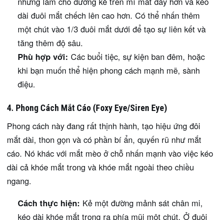
nhưng làm cho đường kẻ trên mí mắt dày hơn và kéo
dài đuôi mắt chếch lên cao hơn. Có thể nhấn thêm
một chút vào 1/3 đuôi mắt dưới để tạo sự liên kết và
tăng thêm độ sâu.
Phù hợp với:
Các buổi tiệc, sự kiện ban đêm, hoặc
khi bạn muốn thể hiện phong cách mạnh mẽ, sành
điệu.
4. Phong Cách Mắt Cáo (Foxy Eye/Siren Eye)
Phong cách này đang rất thịnh hành, tạo hiệu ứng đôi
mắt dài, thon gọn và có phần bí ẩn, quyến rũ như mắt
cáo. Nó khác với mắt mèo ở chỗ nhấn mạnh vào việc kéo
dài cả khóe mắt trong và khóe mắt ngoài theo chiều
ngang.
Cách thực hiện:
Kẻ một đường mảnh sát chân mi,
kéo dài khóe mắt trong ra phía mũi một chút. Ở đuôi