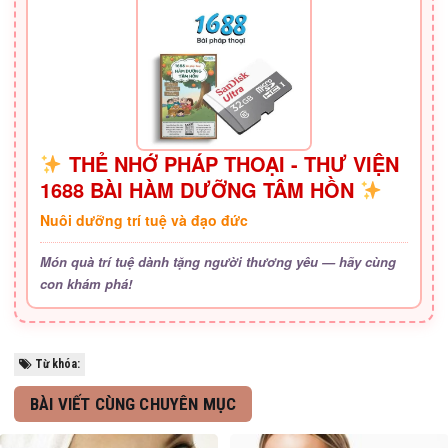
THẺ NHỚ PHÁP THOẠI - THƯ VIỆN
1688 BÀI HÀM DƯỠNG TÂM HỒN
Nuôi dưỡng trí tuệ và đạo đức
Món quà trí tuệ dành tặng người thương yêu — hãy cùng
con khám phá!
Từ khóa:
BÀI VIẾT CÙNG CHUYÊN MỤC