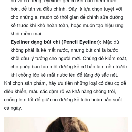
hũ và cọ riêng, eyeliner gel có kết cấu mềm mượt
hơn, dễ tán và điều chỉnh. Đây là lựa chọn tuyệt vời
cho những ai muốn có thời gian để chỉnh sửa đường
kẻ trước khi khô hoàn toàn, hoặc muốn tạo hiệu ứng
khói mềm mại.
Eyeliner dạng bút chì (Pencil Eyeliner):
Mặc dù
không phải là kẻ mắt nước, nhưng bút chì là bước
khởi đầu lý tưởng cho người mới. Chúng dễ kiểm soát,
cho phép bạn tạo một đường kẻ cơ bản làm nền trước
khi chồng lớp kẻ mắt nước lên để tăng độ sắc nét.
Khi chọn sản phẩm, hãy ưu tiên những loại có đầu cọ dễ
điều khiển, màu sắc đậm rõ và khả năng chống trôi,
chống lem tốt để giữ cho đường kẻ luôn hoàn hảo suốt
cả ngày.