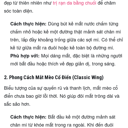
đẹp từ thiên nhiên như
trị rạn da bằng chuối
để chăm
sóc toàn diện.
Cách thực hiện:
Dùng bút kẻ mắt nước chấm từng
chấm nhỏ hoặc kẻ một đường thật mảnh sát chân mi
trên, lấp đầy khoảng trống giữa các sợi mi. Có thể chỉ
kẻ từ giữa mắt ra đuôi hoặc kẻ toàn bộ đường mi.
Phù hợp với:
Mọi dáng mắt, đặc biệt là những người
mới bắt đầu hoặc thích vẻ đẹp giản dị, trong sáng.
2. Phong Cách Mắt Mèo Cổ Điển (Classic Wing)
Biểu tượng của sự quyến rũ và thanh lịch, mắt mèo cổ
điển chưa bao giờ lỗi thời. Nó giúp đôi mắt trông dài và
sắc sảo hơn.
Cách thực hiện:
Bắt đầu kẻ một đường mảnh sát
chân mi từ khóe mắt trong ra ngoài. Khi đến đuôi