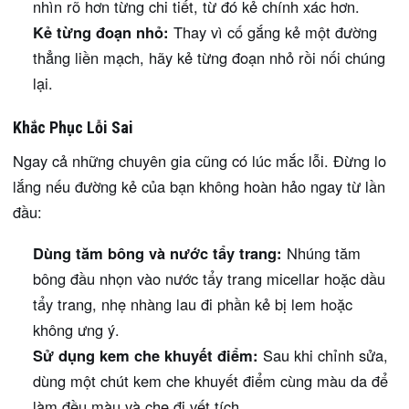
nhìn rõ hơn từng chi tiết, từ đó kẻ chính xác hơn.
Kẻ từng đoạn nhỏ:
Thay vì cố gắng kẻ một đường
thẳng liền mạch, hãy kẻ từng đoạn nhỏ rồi nối chúng
lại.
Khắc Phục Lỗi Sai
Ngay cả những chuyên gia cũng có lúc mắc lỗi. Đừng lo
lắng nếu đường kẻ của bạn không hoàn hảo ngay từ lần
đầu:
Dùng tăm bông và nước tẩy trang:
Nhúng tăm
bông đầu nhọn vào nước tẩy trang micellar hoặc dầu
tẩy trang, nhẹ nhàng lau đi phần kẻ bị lem hoặc
không ưng ý.
Sử dụng kem che khuyết điểm:
Sau khi chỉnh sửa,
dùng một chút kem che khuyết điểm cùng màu da để
làm đều màu và che đi vết tích.