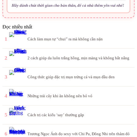
Hãy dành chút thời gian cho bản thân, để cả nhà thêm yên vui nhé!
Đọc nhiều nhất
1
Cách làm mụn tự “chui” ra mà không cần nặn
2
2 cách giúp da luôn trắng hồng, mịn màng và không bắt nắng
3
Công thức giúp đặc trị mụn trứng cá và mụn đầu đen
4
Những trái cây khi ăn không nên bỏ vỏ
5
Cách trị các kiểu ‘say’ thường gặp
6
Trương Ngọc Ánh đọ sexy với Chi Pu, Đông Nhi trên thảm đỏ