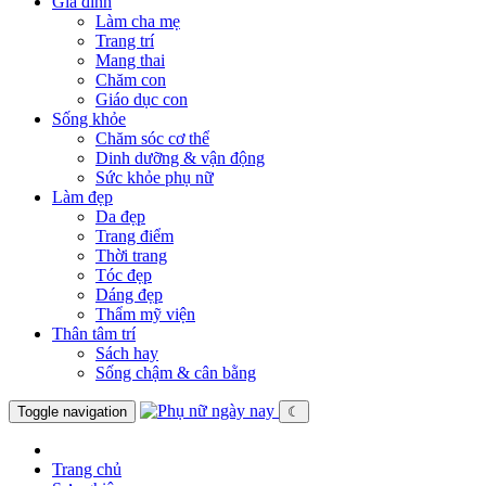
Gia đình
Làm cha mẹ
Trang trí
Mang thai
Chăm con
Giáo dục con
Sống khỏe
Chăm sóc cơ thể
Dinh dưỡng & vận động
Sức khỏe phụ nữ
Làm đẹp
Da đẹp
Trang điểm
Thời trang
Tóc đẹp
Dáng đẹp
Thẩm mỹ viện
Thân tâm trí
Sách hay
Sống chậm & cân bằng
Toggle navigation
☾
Trang chủ