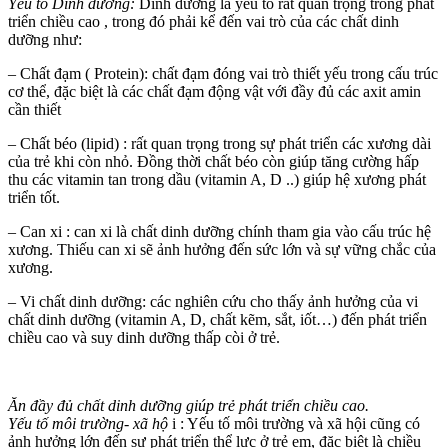
Yếu tố Dinh dưỡng:
Dinh dưỡng là yếu tố rất quan trọng trong phát
triển chiều cao , trong đó phải kể đến vai trò của các chất dinh
dưỡng như:
– Chất đạm ( Protein): chất đạm đóng vai trò thiết yếu trong cấu trúc
cơ thể, đặc biệt là các chất đạm động vật với đầy đủ các axit amin
cần thiết
– Chất béo (lipid) : rất quan trọng trong sự phát triển các xương dài
của trẻ khi còn nhỏ. Đồng thời chất béo còn giúp tăng cường hấp
thu các vitamin tan trong dầu (vitamin A, D ..) giúp hệ xương phát
triển tốt.
– Can xi : can xi là chất dinh dưỡng chính tham gia vào cấu trúc hệ
xương. Thiếu can xi sẽ ảnh hưởng đến sức lớn và sự vững chắc của
xương.
– Vi chất dinh dưỡng: các nghiên cứu cho thấy ảnh hưởng của vi
chất dinh dưỡng (vitamin A, D, chất kẽm, sắt, iốt…) đến phát triển
chiều cao và suy dinh dưỡng thấp còi ở trẻ.
Ăn đầy đủ chất dinh dưỡng giúp trẻ phát triển chiều cao.
Yếu tố môi trường- xã hộ
i : Yếu tố môi trường và xã hội cũng có
ảnh hưởng lớn đến sự phát triển thể lực ở trẻ em, đặc biệt là chiều