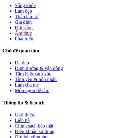
Sống khỏe
Làm đẹp
Thân tâm trí
Gia đình
Đời sống
Ẩm thực
Phát triển
Chủ đề quan tâm
Da đẹp
Dinh dưỡng & vận động
Tâm lý & cảm xúc
Tình yêu & hôn nhân
Làm cha mẹ
Món ngon dễ làm
Thông tin & tiện ích
Giới thiệu
Liên hệ
Chính sách bảo mật
Điều khoản sử dụng
Gửi bài cộng tác