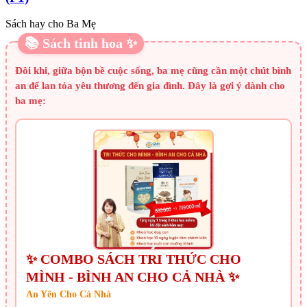
Sách hay cho Ba Mẹ
📚 Sách tinh hoa ✨
Đôi khi, giữa bộn bề cuộc sống, ba mẹ cũng cần một chút bình
an để lan tỏa yêu thương đến gia đình. Đây là gợi ý dành cho
ba mẹ:
✨ COMBO SÁCH TRI THỨC CHO
MÌNH - BÌNH AN CHO CẢ NHÀ ✨
An Yên Cho Cả Nhà