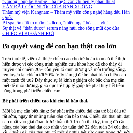
“Cuồng” búp bê Barbie – bà mẹ 5 con chi tiền tỷ phẫu thuật
HÃY ĐẶT CỐC NƯỚC CỦA BẠN XUỐNG
Thẩm mỹ viện Kangnam – Thẩm mỹ viện công nghệ hàng đầu Hàn
Quốc
Bị spa lởm “tiêm nhầm” silicon, “thiên nga” hóa… “vịt”
Sự thật về “thần dược” serum nâng mũi cho sống mũi dọc dừa
CHIẾC VÍ BỊ ĐÁNH RƠI
Bí quyết vàng để con bạn thật cao lớn
Trên thực tế, việc cải thiệc chiều cao cho trẻ hoàn toàn có thể thực
hiện được vì các công trình nghiên cứu khoa học đã cho thấy di
truyền chỉ chiếm 20% còn yếu tố dinh dưỡng và môi trường sống,
rèn luyện lại chiếm tới 50%. Vậy làm gì để bé phát triển chiều cao
một cách tối ưu? Đây thực sự là kinh nghiệm các bậc cha mẹ cần
biết để nuôi dưỡng, giáo dục trẻ hợp lý giúp trẻ phát huy hết tiềm
năng trong phát triển chiều cao.
Bé phát triển chiều cao khi còn là bào thai.
Mỗi bà mẹ cần biết rằng: Sự phát triển chiều dài của trẻ bắt đầu từ
rất sớm, ngay từ những tuần đầu của bào thai. Chiều dài thai nhi đạt
cao nhất vào giai đoạn trước tuần thứ 15 của thai kỳ, trong đó cân
nặng của bào thai đạt cao nhất vào tuần thứ 32 đến tuần 34 của thai
kỳ. Chiều dài của thai nhi có một ý nghĩa hết sức quan trọng đối với