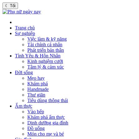
☾
Tối
Trang chủ
Sự nghiệp
Việc làm & kỹ năng
Tài chính cá nhân
Phát triển bản thân
Tình Yêu & Hôn Nhân
Kinh nghiệm cưới
Tâm lý & cảm xúc
Đời sống
Mẹo hay
Khám phá
Handmade
Thư giãn
Tiêu dùng thông thái
Ẩm thực
Vào bếp
Khám phá ẩm thực
Dinh dưỡng gia đình
Đồ uống
Món cho mẹ và bé