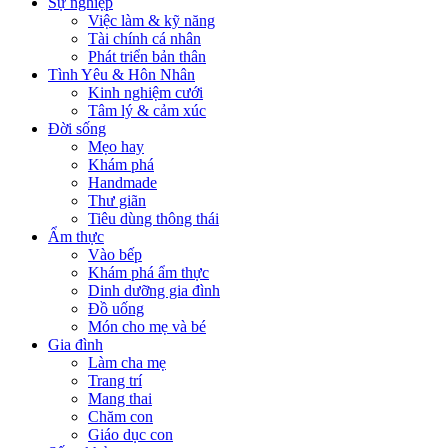
Sự nghiệp
Việc làm & kỹ năng
Tài chính cá nhân
Phát triển bản thân
Tình Yêu & Hôn Nhân
Kinh nghiệm cưới
Tâm lý & cảm xúc
Đời sống
Mẹo hay
Khám phá
Handmade
Thư giãn
Tiêu dùng thông thái
Ẩm thực
Vào bếp
Khám phá ẩm thực
Dinh dưỡng gia đình
Đồ uống
Món cho mẹ và bé
Gia đình
Làm cha mẹ
Trang trí
Mang thai
Chăm con
Giáo dục con