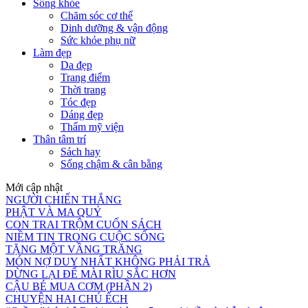
Sống khỏe
Chăm sóc cơ thể
Dinh dưỡng & vận động
Sức khỏe phụ nữ
Làm đẹp
Da đẹp
Trang điểm
Thời trang
Tóc đẹp
Dáng đẹp
Thẩm mỹ viện
Thân tâm trí
Sách hay
Sống chậm & cân bằng
Mới cập nhật
NGƯỜI CHIẾN THẮNG
PHẬT VÀ MA QUỶ
CON TRAI TRỘM CUỐN SÁCH
NIỀM TIN TRONG CUỘC SỐNG
TẶNG MỘT VẦNG TRĂNG
MÓN NỢ DUY NHẤT KHÔNG PHẢI TRẢ
DỪNG LẠI ĐỂ MÀI RÌU SẮC HƠN
CẬU BÉ MUA CƠM (PHẦN 2)
CHUYỆN HAI CHÚ ẾCH