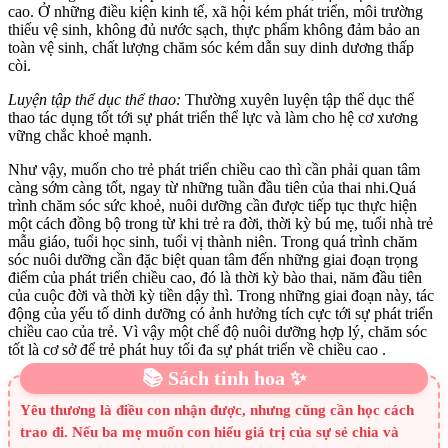
cao. Ở những điều kiện kinh tế, xã hội kém phát triển, môi trường
thiếu vệ sinh, không đủ nước sạch, thực phẩm không đảm bảo an
toàn vệ sinh, chất lượng chăm sóc kém dẫn suy dinh dương thấp
còi.
Luyện tập thể dục thể thao:
Thường xuyên luyện tập thể dục thể
thao tác dụng tốt tới sự phát triển thể lực và làm cho hệ cơ xương
vững chắc khoẻ mạnh.
Như vậy, muốn cho trẻ phát triển chiều cao thì cần phải quan tâm
càng sớm càng tốt, ngay từ những tuần đầu tiên của thai nhi.Quá
trình chăm sóc sức khoẻ, nuôi dưỡng cần được tiếp tục thực hiện
một cách đồng bộ trong từ khi trẻ ra đời, thời kỳ bú mẹ, tuổi nhà trẻ
mẫu giáo, tuổi học sinh, tuổi vị thành niên. Trong quá trình chăm
sóc nuôi dưỡng cần đặc biệt quan tâm đến những giai đoạn trọng
điểm của phát triển chiều cao, đó là thời kỳ bào thai, năm đầu tiên
của cuộc đời và thời kỳ tiền dậy thì. Trong những giai đoạn này, tác
động của yếu tố dinh dưỡng có ảnh hưởng tích cực tới sự phát triển
chiều cao của trẻ. Vì vậy một chế độ nuôi dưỡng hợp lý, chăm sóc
tốt là cơ sở để trẻ phát huy tối đa sự phát triển về chiều cao .
📚 Sách tinh hoa ✨
Yêu thương là điều con nhận được, nhưng cũng cần học cách
trao đi. Nếu ba mẹ muốn con hiểu giá trị của sự sẻ chia và