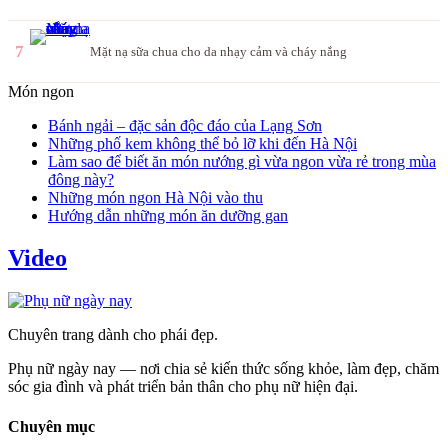
7
Mặt nạ sữa chua cho da nhạy cảm và cháy nắng
Món ngon
Bánh ngải – đặc sản độc đáo của Lạng Sơn
Những phố kem không thể bỏ lỡ khi đến Hà Nội
Làm sao để biết ăn món nướng gì vừa ngon vừa rẻ trong mùa
đông này?
Những món ngon Hà Nội vào thu
Hướng dẫn những món ăn dưỡng gan
Video
Chuyên trang dành cho phái đẹp.
Phụ nữ ngày nay — nơi chia sẻ kiến thức sống khỏe, làm đẹp, chăm
sóc gia đình và phát triển bản thân cho phụ nữ hiện đại.
Chuyên mục