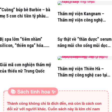
“Cuồng” búp bê Barbie – bà
Thẩm mỹ viện Kangnam –
mẹ 5 con chi tiền tỷ phẫu
Thẩm mỹ viện công nghệ
thuật
hàng đầu Hàn Quốc
Bị spa lởm “tiêm nhầm”
Sự thật về “thần dược” serum
silicon, “thiên nga” hóa…
nâng mũi cho sống mũi dọc
“vịt”
dừa
Giải mã cơn nghiện thẩm mỹ
Thẩm mỹ viện Thiên Hà –
của thiếu nữ Trung Quốc
Thẩm mỹ công nghệ cao tại
Hà Nội
📚 Sách tinh hoa ✨
SÁCH HAY CHO BA MẸ
Thành công không chỉ là đích đến, mà còn là cách con
đối xử với người khác. Cuốn sách này là kim chỉ nam