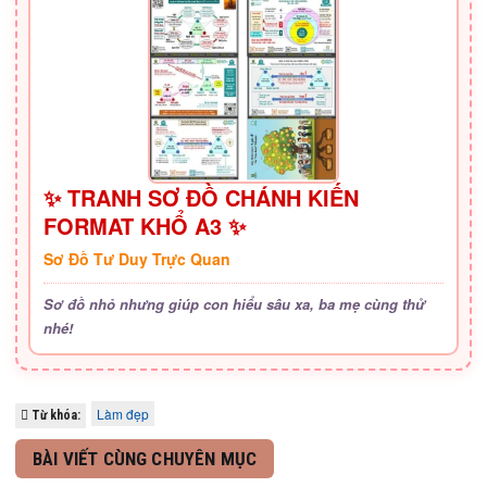
✨ TRANH SƠ ĐỒ CHÁNH KIẾN
FORMAT KHỔ A3 ✨
Sơ Đồ Tư Duy Trực Quan
Sơ đồ nhỏ nhưng giúp con hiểu sâu xa, ba mẹ cùng thử
nhé!
Làm đẹp
Từ khóa:
BÀI VIẾT CÙNG CHUYÊN MỤC