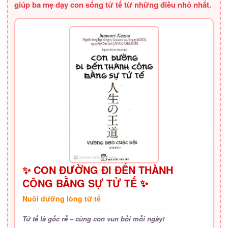
giúp ba mẹ dạy con sống tử tế từ những điều nhỏ nhất.
✨ CON ĐƯỜNG ĐI ĐẾN THÀNH
CÔNG BẰNG SỰ TỬ TẾ ✨
Nuôi dưỡng lòng tử tế
Tử tế là gốc rễ – cùng con vun bồi mỗi ngày!