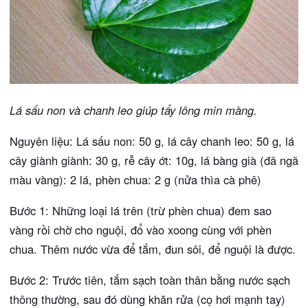
Lá sấu non và chanh leo giúp tẩy lông min màng.
Nguyên liệu: Lá sấu non: 50 g, lá cây chanh leo: 50 g, lá
cây giành giành: 30 g, rễ cây ớt: 10g, lá bàng già (đã ngã
màu vàng): 2 lá, phèn chua: 2 g (nửa thìa cà phê)
Bước 1: Những loại lá trên (trừ phèn chua) đem sao
vàng rồi chờ cho nguội, đổ vào xoong cùng với phèn
chua. Thêm nước vừa để tắm, đun sôi, để nguội là được.
Bước 2: Trước tiên, tắm sạch toàn thân bằng nước sạch
thông thường, sau đó dùng khăn rửa (cọ hơi mạnh tay)