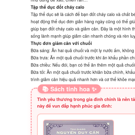
Tập thể dục đốt cháy calo
Tập thể dục sẽ là cách để bạn đốt cháy calo và chất 
hoạt động thể dục đơn giản hàng ngày cũng có thể giú
giúp bạn đốt cháy calo và giảm cân. Đây là một hình th
sống lành mạnh giúp giảm cân nhanh chóng và rèn luyệ
Thực đơn giảm cân với chuối
Bữa sáng: Ăn hai quả chuối và một ly nước ấm, không
Bữa trưa: Ăn một quả chuối trước khi ăn khẩu phần ch
Bữa chiều: Nếu đói, bạn có thể ăn thêm một quả chuối
Bữa tối: Ăn một quả chuối trước khiăn bữa chính, kh
trình giảm cân hiệu quả nhanh hơn và cơ thể khỏe mạ
📚 Sách tinh hoa ✨
Tình yêu thương trong gia đình chính là nền 
này để vun đắp hạnh phúc gia đình: