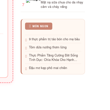
Mặt nạ sữa chua cho da nhạy
7
cảm và cháy nắng
Pudding
MÓN NGON
sữa
trứng
9 thực phẩm trị táo bón cho mẹ bầu
tráng
miệng
Tôm dứa nướng thơm lừng
thật
ngon
Thực Phẩm Tăng Cường Đời Sống
Tình Dục: Chìa Khóa Cho Hạnh
Phúc Thân Mật
Đậu mơ kẹp phô mai chiên