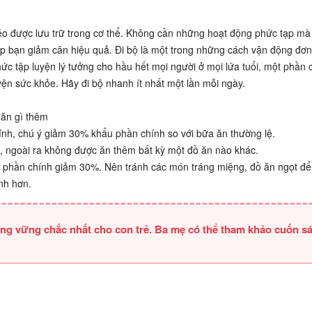
béo được lưu trữ trong cơ thể. Không cần những hoạt động phức tạp m
p bạn giảm cân hiệu quả. Đi bộ là một trong những cách vận động đơn
ức tập luyện lý tưởng cho hầu hết mọi người ở mọi lứa tuổi, một phần c
n sức khỏe. Hãy đi bộ nhanh ít nhất một lần mỗi ngày.
 ăn gì thêm
ính, chú ý giảm 30% khẩu phần chính so với bữa ăn thường lệ.
, ngoài ra không được ăn thêm bất kỳ một đồ ăn nào khác.
ẩu phần chính giảm 30%. Nên tránh các món tráng miệng, đồ ăn ngọt đ
nh hơn.
tảng vững chắc nhất cho con trẻ. Ba mẹ có thể tham khảo cuốn s