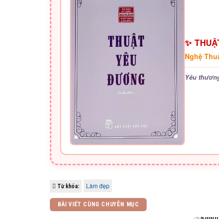
✨ THUẬ
Nghệ Thu
Yêu thương
Làm đẹp
Từ khóa:
BÀI VIẾT CÙNG CHUYÊN MỤC