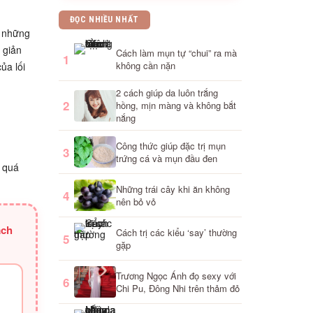
ĐỌC NHIỀU NHẤT
à những
 giản
Cách làm mụn tự “chui” ra mà
1
không cần nặn
ủa lối
2 cách giúp da luôn trắng
2
hồng, mịn màng và không bắt
nắng
Công thức giúp đặc trị mụn
3
trứng cá và mụn đầu đen
ể quá
Những trái cây khi ăn không
4
nên bỏ vỏ
ách
Cách trị các kiểu ‘say’ thường
5
gặp
Trương Ngọc Ánh đọ sexy với
6
Chi Pu, Đông Nhi trên thảm đỏ