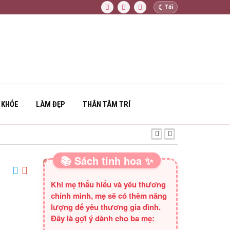
☾
Tối
 KHỎE
LÀM ĐẸP
THÂN TÂM TRÍ
GIÁ TRỊ CỦA KIÊ
📚 Sách tinh hoa ✨
SÁCH HAY CHO BA MẸ
Khi mẹ thấu hiểu và yêu thương
chính mình, mẹ sẽ có thêm năng
lượng để yêu thương gia đình.
Đây là gợi ý dành cho ba mẹ: