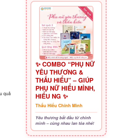
✨ COMBO “PHỤ NỮ
YÊU THƯƠNG &
THẤU HIỂU” – GIÚP
PHỤ NỮ HIỂU MÌNH,
ệu quả
HIỂU NG ✨
Thấu Hiểu Chính Mình
Yêu thương bắt đầu từ chính
mình – cùng nhau lan tỏa nhé!