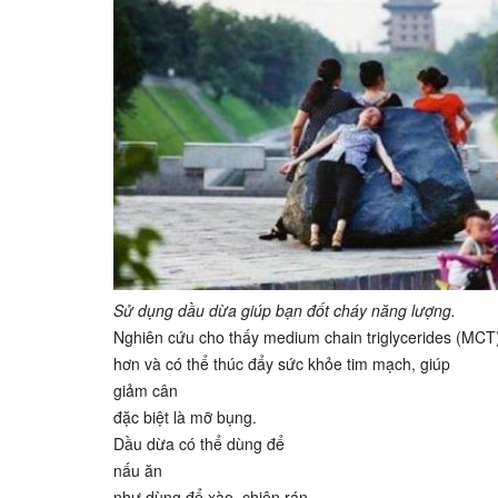
Sử dụng dầu dừa giúp bạn đốt cháy năng lượng.
Nghiên cứu cho thấy medium chain triglycerides (MCT)
hơn và có thể thúc đẩy sức khỏe tim mạch, giúp
giảm cân
đặc biệt là mỡ bụng.
Dầu dừa có thể dùng để
nấu ăn
như dùng để xào, chiên rán…