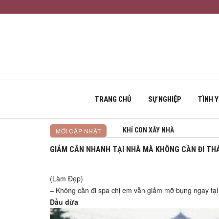
TRANG CHỦ
SỰ NGHIỆP
TÌNH 
KHỈ CON XÂY NHÀ
MỚI CẬP NHẬT
GIẢM CÂN NHANH TẠI NHÀ MÀ KHÔNG CẦN ĐI TH
(Làm Đẹp)
– Không cần đi spa chị em vẫn giảm mỡ bụng ngay tại
Dầu dừa