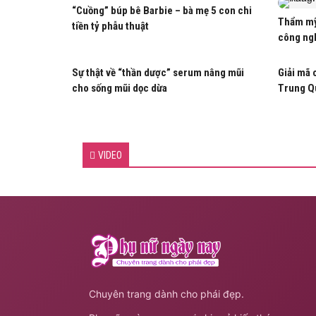
“Cuồng” búp bê Barbie – bà mẹ 5 con chi
Thẩm mỹ
tiền tỷ phẫu thuật
công ng
Sự thật về “thần dược” serum nâng mũi
Giải mã 
cho sống mũi dọc dừa
Trung Q
VIDEO
Chuyên trang dành cho phái đẹp.