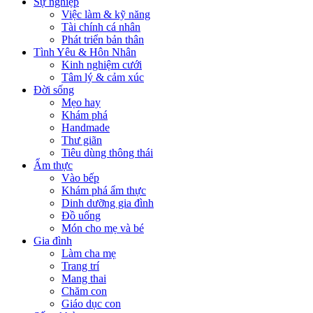
Sự nghiệp
Việc làm & kỹ năng
Tài chính cá nhân
Phát triển bản thân
Tình Yêu & Hôn Nhân
Kinh nghiệm cưới
Tâm lý & cảm xúc
Đời sống
Mẹo hay
Khám phá
Handmade
Thư giãn
Tiêu dùng thông thái
Ẩm thực
Vào bếp
Khám phá ẩm thực
Dinh dưỡng gia đình
Đồ uống
Món cho mẹ và bé
Gia đình
Làm cha mẹ
Trang trí
Mang thai
Chăm con
Giáo dục con