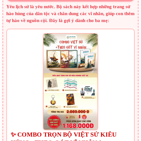
Yêu lịch sử là yêu nước. Bộ sách này kết hợp những trang sử
hào hùng của dân tộc và chân dung các vĩ nhân, giúp con thêm
tự hào về nguồn cội. Đây là gợi ý dành cho ba mẹ:
✨ COMBO TRỌN BỘ VIỆT SỬ KIÊU