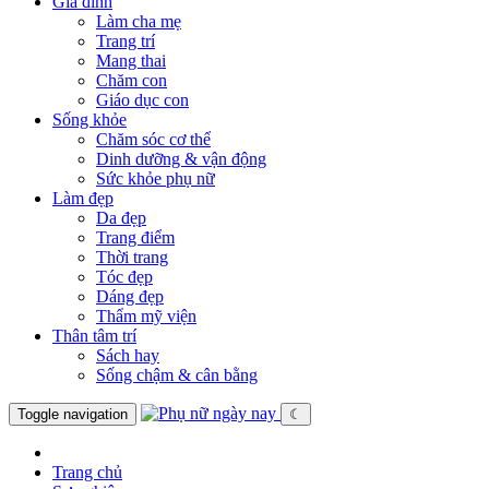
Gia đình
Làm cha mẹ
Trang trí
Mang thai
Chăm con
Giáo dục con
Sống khỏe
Chăm sóc cơ thể
Dinh dưỡng & vận động
Sức khỏe phụ nữ
Làm đẹp
Da đẹp
Trang điểm
Thời trang
Tóc đẹp
Dáng đẹp
Thẩm mỹ viện
Thân tâm trí
Sách hay
Sống chậm & cân bằng
Toggle navigation
☾
Trang chủ