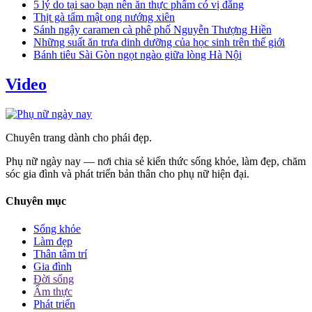
5 lý do tại sao bạn nên ăn thực phẩm có vị đắng
Thịt gà tẩm mật ong nướng xiên
Sánh ngậy caramen cà phê phố Nguyễn Thượng Hiền
Những suất ăn trưa dinh dưỡng của học sinh trên thế giới
Bánh tiêu Sài Gòn ngọt ngào giữa lòng Hà Nội
Video
Chuyên trang dành cho phái đẹp.
Phụ nữ ngày nay — nơi chia sẻ kiến thức sống khỏe, làm đẹp, chăm
sóc gia đình và phát triển bản thân cho phụ nữ hiện đại.
Chuyên mục
Sống khỏe
Làm đẹp
Thân tâm trí
Gia đình
Đời sống
Ẩm thực
Phát triển