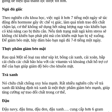
gừng để hiệu quả thanh lọc được tốt hơn.
Ngủ đủ giấc
Theo nghiên cứu khoa học, việc ngủ ít hơn 7 tiếng một ngày sẽ tác
động đến hormone gây ức chế vị giác, làm quá trình trao đổi chất
chậm lại, cơ thể không sử dụng hết năng lượng nạp vào khiến bạn
có khả năng cao bị thừa cân. Nếu tình trạng mất ngủ kèm stress sẽ
không chỉ khiến bạn phát phì mà còn khiến mặt bạn bị xệ xuống.
Để giảm béo mặt, hãy đảm bảo bạn ngủ đủ 7-8 tiếng một ngày.
Thực phẩm giảm béo mặt
Rau quả Một số loại rau như súp lơ, bông cải xanh, cải xoăn, bắp
cải chứa các chất bão hòa với các vitamin và khoáng chất hỗ trợ cơ
thể của bạn giúp giảm độ béo cho khuôn mặt.
Trà xanh
Nó chứa chất chống oxy hóa mạnh. Rất nhiều nghiên cứu về trà
xanh đã khẳng định trà xanh là một thực phẩm giảm béo mạnh, giúp
tăng cường sự trao đổi chất trong cơ thể,
Đậu
Đậu navy, đậu lima, đậu đen, đậu xanh…. cung cấp hơn 6 gram