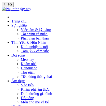
☾
Tối
Trang chủ
Sự nghiệp
Việc làm & kỹ năng
Tài chính cá nhân
Phát triển bản thân
Tình Yêu & Hôn Nhân
Kinh nghiệm cưới
Tâm lý & cảm xúc
Đời sống
Mẹo hay
Khám phá
Handmade
Thư giãn
Tiêu dùng thông thái
Ẩm thực
Vào bếp
Khám phá ẩm thực
Dinh dưỡng gia đình
Đồ uống
Món cho mẹ và bé