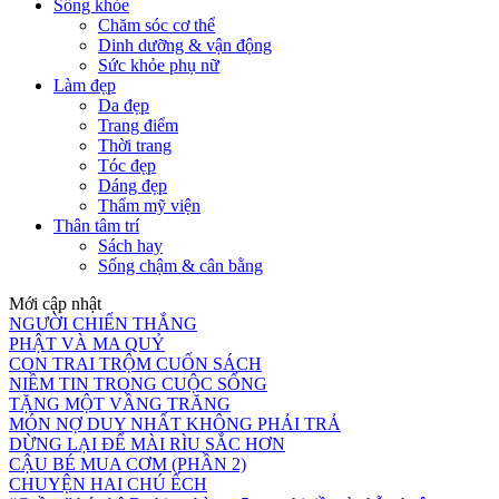
Sống khỏe
Chăm sóc cơ thể
Dinh dưỡng & vận động
Sức khỏe phụ nữ
Làm đẹp
Da đẹp
Trang điểm
Thời trang
Tóc đẹp
Dáng đẹp
Thẩm mỹ viện
Thân tâm trí
Sách hay
Sống chậm & cân bằng
Mới cập nhật
NGƯỜI CHIẾN THẮNG
PHẬT VÀ MA QUỶ
CON TRAI TRỘM CUỐN SÁCH
NIỀM TIN TRONG CUỘC SỐNG
TẶNG MỘT VẦNG TRĂNG
MÓN NỢ DUY NHẤT KHÔNG PHẢI TRẢ
DỪNG LẠI ĐỂ MÀI RÌU SẮC HƠN
CẬU BÉ MUA CƠM (PHẦN 2)
CHUYỆN HAI CHÚ ẾCH