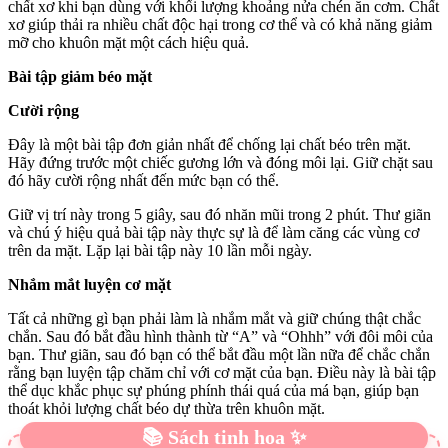
chất xơ khi bạn dùng với khối lượng khoảng nửa chén ăn cơm. Chất
xơ giúp thải ra nhiều chất độc hại trong cơ thể và có khả năng giảm
mỡ cho khuôn mặt một cách hiệu quả.
Bài tập giảm béo mặt
Cười rộng
Đây là một bài tập đơn giản nhất để chống lại chất béo trên mặt.
Hãy đứng trước một chiếc gương lớn và đóng môi lại. Giữ chặt sau
đó hãy cười rộng nhất đến mức bạn có thể.
Giữ vị trí này trong 5 giây, sau đó nhăn mũi trong 2 phút. Thư giãn
và chú ý hiệu quả bài tập này thực sự là để làm căng các vùng cơ
trên da mặt. Lặp lại bài tập này 10 lần mỗi ngày.
Nhắm mắt luyện cơ mặt
Tất cả những gì bạn phải làm là nhắm mắt và giữ chúng thật chắc
chắn. Sau đó bắt đầu hình thành từ “A” và “Ohhh” với đôi môi của
bạn. Thư giãn, sau đó bạn có thể bắt đầu một lần nữa để chắc chắn
rằng bạn luyện tập chăm chỉ với cơ mặt của bạn. Điều này là bài tập
thể dục khắc phục sự phúng phính thái quá của má bạn, giúp bạn
thoát khỏi lượng chất béo dự thừa trên khuôn mặt.
📚 Sách tinh hoa ✨