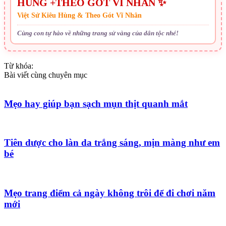
HÙNG +THEO GÓT VĨ NHÂN ✨
Việt Sử Kiêu Hùng & Theo Gót Vĩ Nhân
Cùng con tự hào về những trang sử vàng của dân tộc nhé!
Từ khóa:
Bài viết cùng chuyên mục
Mẹo hay giúp bạn sạch mụn thịt quanh mắt
Tiên dược cho làn da trắng sáng, mịn màng như em
bé
Mẹo trang điểm cả ngày không trôi để đi chơi năm
mới