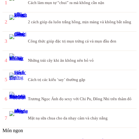
1
Cách làm mụn tự “chui” ra mà không cần nặn
2
2 cách giúp da luôn trắng hồng, mịn màng và không bắt nắng
3
Công thức giúp đặc trị mụn trứng cá và mụn đầu đen
4
Những trái cây khi ăn không nên bỏ vỏ
5
Cách trị các kiểu ‘say’ thường gặp
6
Trương Ngọc Ánh đọ sexy với Chi Pu, Đông Nhi trên thảm đỏ
7
Mặt nạ sữa chua cho da nhạy cảm và cháy nắng
Món ngon