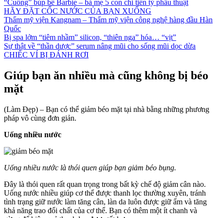
“Cuồng” búp bê Barbie – bà mẹ 5 con chi tiền tỷ phẫu thuật
HÃY ĐẶT CỐC NƯỚC CỦA BẠN XUỐNG
Thẩm mỹ viện Kangnam – Thẩm mỹ viện công nghệ hàng đầu Hàn
Quốc
Bị spa lởm “tiêm nhầm” silicon, “thiên nga” hóa… “vịt”
Sự thật về “thần dược” serum nâng mũi cho sống mũi dọc dừa
CHIẾC VÍ BỊ ĐÁNH RƠI
Giúp bạn ăn nhiều mà cũng không bị béo
mặt
(Làm Đẹp) – Bạn có thể giảm béo mặt tại nhà bằng những phương
pháp vô cùng đơn giản.
Uống nhiều nước
Uống nhiều nước là thói quen giúp bạn giảm béo bụng.
Đây là thói quen rất quan trọng trong bất kỳ chế độ giảm cân nào.
Uống nước nhiều giúp cơ thể được thanh lọc thường xuyên, tránh
tình trạng giữ nước làm tăng cân, làn da luôn được giữ ẩm và tăng
khả năng trao đổi chất của cơ thể. Bạn có thêm một ít chanh và