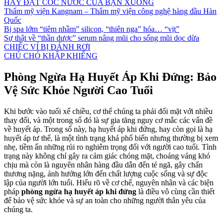
HÃY ĐẶT CỐC NƯỚC CỦA BẠN XUỐNG
Thẩm mỹ viện Kangnam – Thẩm mỹ viện công nghệ hàng đầu Hàn
Quốc
Bị spa lởm “tiêm nhầm” silicon, “thiên nga” hóa… “vịt”
Sự thật về “thần dược” serum nâng mũi cho sống mũi dọc dừa
CHIẾC VÍ BỊ ĐÁNH RƠI
CHÚ CHÓ KHẬP KHIỂNG
Phòng Ngừa Hạ Huyết Áp Khi Đứng: Bảo
Vệ Sức Khỏe Người Cao Tuổi
Khi bước vào tuổi xế chiều, cơ thể chúng ta phải đối mặt với nhiều
thay đổi, và một trong số đó là sự gia tăng nguy cơ mắc các vấn đề
về huyết áp. Trong số này, hạ huyết áp khi đứng, hay còn gọi là hạ
huyết áp tư thế, là một tình trạng khá phổ biến nhưng thường bị xem
nhẹ, tiềm ẩn những rủi ro nghiêm trọng đối với người cao tuổi. Tình
trạng này không chỉ gây ra cảm giác chóng mặt, choáng váng khó
chịu mà còn là nguyên nhân hàng đầu dẫn đến té ngã, gây chấn
thương nặng, ảnh hưởng lớn đến chất lượng cuộc sống và sự độc
lập của người lớn tuổi. Hiểu rõ về cơ chế, nguyên nhân và các biện
pháp
phòng ngừa hạ huyết áp khi đứng
là điều vô cùng cần thiết
để bảo vệ sức khỏe và sự an toàn cho những người thân yêu của
chúng ta.