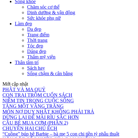
Sống khỏe
Chăm sóc cơ thể
Dinh dưỡng & vận động
Sức khỏe phụ nữ
Làm đẹp
Da đẹp
Trang điểm
Thời trang
Tóc đẹp
Dáng đẹp
Thẩm mỹ viện
Thân tâm trí
Sách hay
Sống chậm & cân bằng
Mới cập nhật
PHẬT VÀ MA QUỶ
CON TRAI TRỘM CUỐN SÁCH
NIỀM TIN TRONG CUỘC SỐNG
TẶNG MỘT VẦNG TRĂNG
MÓN NỢ DUY NHẤT KHÔNG PHẢI TRẢ
DỪNG LẠI ĐỂ MÀI RÌU SẮC HƠN
CẬU BÉ MUA CƠM (PHẦN 2)
CHUYỆN HAI CHÚ ẾCH
“Cuồng” búp bê Barbie – bà mẹ 5 con chi tiền tỷ phẫu thuật