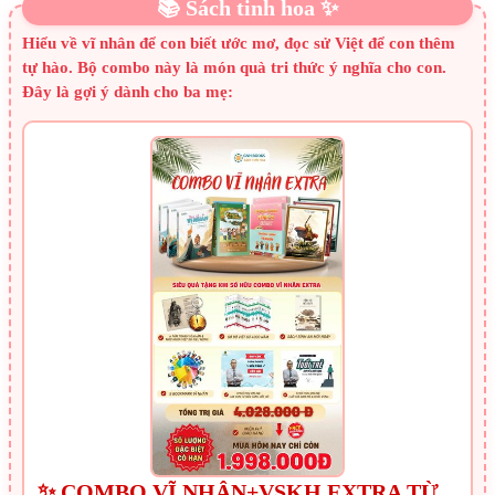
📚 Sách tinh hoa ✨
Hiểu về vĩ nhân để con biết ước mơ, đọc sử Việt để con thêm
tự hào. Bộ combo này là món quà tri thức ý nghĩa cho con.
Đây là gợi ý dành cho ba mẹ:
✨ COMBO VĨ NHÂN+VSKH EXTRA TỪ