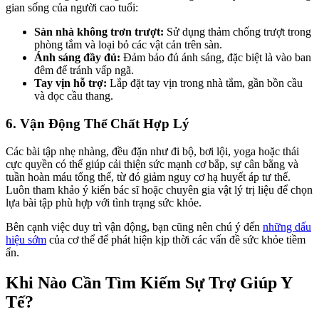
gian sống của người cao tuổi:
Sàn nhà không trơn trượt:
Sử dụng thảm chống trượt trong
phòng tắm và loại bỏ các vật cản trên sàn.
Ánh sáng đầy đủ:
Đảm bảo đủ ánh sáng, đặc biệt là vào ban
đêm để tránh vấp ngã.
Tay vịn hỗ trợ:
Lắp đặt tay vịn trong nhà tắm, gần bồn cầu
và dọc cầu thang.
6. Vận Động Thể Chất Hợp Lý
Các bài tập nhẹ nhàng, đều đặn như đi bộ, bơi lội, yoga hoặc thái
cực quyền có thể giúp cải thiện sức mạnh cơ bắp, sự cân bằng và
tuần hoàn máu tổng thể, từ đó giảm nguy cơ hạ huyết áp tư thế.
Luôn tham khảo ý kiến bác sĩ hoặc chuyên gia vật lý trị liệu để chọn
lựa bài tập phù hợp với tình trạng sức khỏe.
Bên cạnh việc duy trì vận động, bạn cũng nên chú ý đến
những dấu
hiệu sớm
của cơ thể để phát hiện kịp thời các vấn đề sức khỏe tiềm
ẩn.
Khi Nào Cần Tìm Kiếm Sự Trợ Giúp Y
Tế?