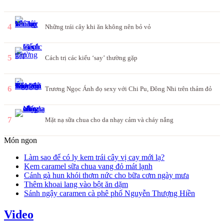
4
Những trái cây khi ăn không nên bỏ vỏ
5
Cách trị các kiểu ‘say’ thường gặp
6
Trương Ngọc Ánh đọ sexy với Chi Pu, Đông Nhi trên thảm đỏ
7
Mặt nạ sữa chua cho da nhạy cảm và cháy nắng
Món ngon
Làm sao để có ly kem trái cây vị cay mới lạ?
Kem caramel sữa chua vang đỏ mát lạnh
Cánh gà hun khói thơm nức cho bữa cơm ngày mưa
Thêm khoai lang vào bột ăn dặm
Sánh ngậy caramen cà phê phố Nguyễn Thượng Hiền
Video