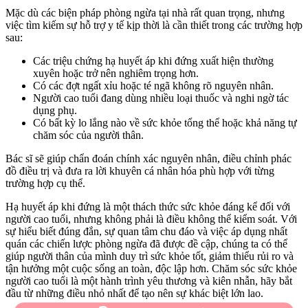
Mặc dù các biện pháp phòng ngừa tại nhà rất quan trọng, nhưng
việc tìm kiếm sự hỗ trợ y tế kịp thời là cần thiết trong các trường hợp
sau:
Các triệu chứng hạ huyết áp khi đứng xuất hiện thường
xuyên hoặc trở nên nghiêm trọng hơn.
Có các đợt ngất xỉu hoặc té ngã không rõ nguyên nhân.
Người cao tuổi đang dùng nhiều loại thuốc và nghi ngờ tác
dụng phụ.
Có bất kỳ lo lắng nào về sức khỏe tổng thể hoặc khả năng tự
chăm sóc của người thân.
Bác sĩ sẽ giúp chẩn đoán chính xác nguyên nhân, điều chỉnh phác
đồ điều trị và đưa ra lời khuyên cá nhân hóa phù hợp với từng
trường hợp cụ thể.
Hạ huyết áp khi đứng là một thách thức sức khỏe đáng kể đối với
người cao tuổi, nhưng không phải là điều không thể kiểm soát. Với
sự hiểu biết đúng đắn, sự quan tâm chu đáo và việc áp dụng nhất
quán các chiến lược phòng ngừa đã được đề cập, chúng ta có thể
giúp người thân của mình duy trì sức khỏe tốt, giảm thiểu rủi ro và
tận hưởng một cuộc sống an toàn, độc lập hơn. Chăm sóc sức khỏe
người cao tuổi là một hành trình yêu thương và kiên nhẫn, hãy bắt
đầu từ những điều nhỏ nhất để tạo nên sự khác biệt lớn lao.