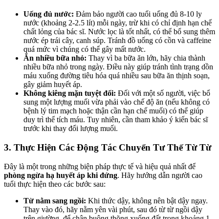
Uống đủ nước:
Đảm bảo người cao tuổi uống đủ 8-10 ly
nước (khoảng 2-2.5 lít) mỗi ngày, trừ khi có chỉ định hạn chế
chất lỏng của bác sĩ. Nước lọc là tốt nhất, có thể bổ sung thêm
nước ép trái cây, canh súp. Tránh đồ uống có cồn và caffeine
quá mức vì chúng có thể gây mất nước.
Ăn nhiều bữa nhỏ:
Thay vì ba bữa ăn lớn, hãy chia thành
nhiều bữa nhỏ trong ngày. Điều này giúp tránh tình trạng dồn
máu xuống đường tiêu hóa quá nhiều sau bữa ăn thịnh soạn,
gây giảm huyết áp.
Không kiêng mặn tuyệt đối:
Đối với một số người, việc bổ
sung một lượng muối vừa phải vào chế độ ăn (nếu không có
bệnh lý tim mạch hoặc thận cần hạn chế muối) có thể giúp
duy trì thể tích máu. Tuy nhiên, cần tham khảo ý kiến bác sĩ
trước khi thay đổi lượng muối.
3. Thực Hiện Các Động Tác Chuyển Tư Thế Từ Từ
Đây là một trong những biện pháp thực tế và hiệu quả nhất để
phòng ngừa hạ huyết áp khi đứng
. Hãy hướng dẫn người cao
tuổi thực hiện theo các bước sau:
Từ nằm sang ngồi:
Khi thức dậy, không nên bật dậy ngay.
Thay vào đó, hãy nằm yên vài phút, sau đó từ từ ngồi dậy
trên giường, để chân buông thõng xuống đất trong khoảng 1-