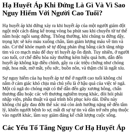
Hạ Huyết Áp Khi Đứng Là Gì Và Vì Sao
Nguy Hiểm Với Người Cao Tuổi?
Hạ huyết áp khi đứng xảy ra khi huyết áp của một người giảm đột
ngột một cách đáng kể trong vòng ba phút sau khi chuyển từ tư thế
nằm hoặc ngồi sang đứng. Thông thường, khi chúng ta đứng dậy,
trọng lực sẽ kéo máu xuống chân, làm giảm lượng máu về tim và
não. Cơ thể khỏe mạnh sẽ tự động phản ứng bằng cách tăng nhịp
tim và co mạch máu để duy trì huyết áp ổn định. Tuy nhiên, ở người
cao tuổi, cơ chế điều hòa này thường kém hiệu quả hơn, dẫn đến
huyết áp không kịp điều chỉnh, gây ra các triệu chứng như chóng
mặt, hoa mắt, mờ mắt, yếu sức, buồn nôn, và thậm chí là ngất xỉu.
Sự nguy hiểm của hạ huyết áp tư thế ở người cao tuổi không chỉ
nằm ở cảm giác khó chịu mà chủ yếu là ở hậu quả của việc té ngã.
Một cú ngã do chóng mặt có thể dẫn đến gãy xương hông, chấn
thương đầu hoặc các vết thương nghiêm trọng khác, đòi hỏi phải
nhập viện, phẫu thuật và quá trình hồi phục kéo dài. Điều này
không chỉ gây đau đớn thể xác mà còn ảnh hưởng nặng nề đến tâm
lý, khiến người bệnh lo sợ, mất đi sự tự tin và dần trở nên phụ thuộc
vào người khác, làm suy giảm đáng kể chất lượng cuộc sống.
Các Yếu Tố Tăng Nguy Cơ Hạ Huyết Áp