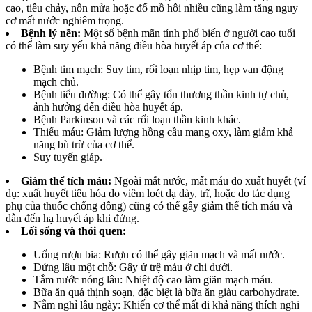
cao, tiêu chảy, nôn mửa hoặc đổ mồ hôi nhiều cũng làm tăng nguy
cơ mất nước nghiêm trọng.
Bệnh lý nền:
Một số bệnh mãn tính phổ biến ở người cao tuổi
có thể làm suy yếu khả năng điều hòa huyết áp của cơ thể:
Bệnh tim mạch: Suy tim, rối loạn nhịp tim, hẹp van động
mạch chủ.
Bệnh tiểu đường: Có thể gây tổn thương thần kinh tự chủ,
ảnh hưởng đến điều hòa huyết áp.
Bệnh Parkinson và các rối loạn thần kinh khác.
Thiếu máu: Giảm lượng hồng cầu mang oxy, làm giảm khả
năng bù trừ của cơ thể.
Suy tuyến giáp.
Giảm thể tích máu:
Ngoài mất nước, mất máu do xuất huyết (ví
dụ: xuất huyết tiêu hóa do viêm loét dạ dày, trĩ, hoặc do tác dụng
phụ của thuốc chống đông) cũng có thể gây giảm thể tích máu và
dẫn đến hạ huyết áp khi đứng.
Lối sống và thói quen:
Uống rượu bia: Rượu có thể gây giãn mạch và mất nước.
Đứng lâu một chỗ: Gây ứ trệ máu ở chi dưới.
Tắm nước nóng lâu: Nhiệt độ cao làm giãn mạch máu.
Bữa ăn quá thịnh soạn, đặc biệt là bữa ăn giàu carbohydrate.
Nằm nghỉ lâu ngày: Khiến cơ thể mất đi khả năng thích nghi