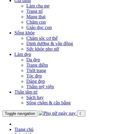
Gia đình
Làm cha mẹ
Trang trí
Mang thai
Chăm con
Giáo dục con
Sống khỏe
Chăm sóc cơ thể
Dinh dưỡng & vận động
Sức khỏe phụ nữ
Làm đẹp
Da đẹp
Trang điểm
Thời trang
Tóc đẹp
Dáng đẹp
Thẩm mỹ viện
Thân tâm trí
Sách hay
Sống chậm & cân bằng
Toggle navigation
☾
Trang chủ