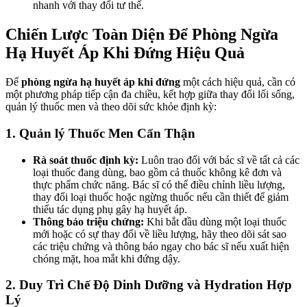
nhanh với thay đổi tư thế.
Chiến Lược Toàn Diện Để Phòng Ngừa
Hạ Huyết Áp Khi Đứng Hiệu Quả
Để
phòng ngừa hạ huyết áp khi đứng
một cách hiệu quả, cần có
một phương pháp tiếp cận đa chiều, kết hợp giữa thay đổi lối sống,
quản lý thuốc men và theo dõi sức khỏe định kỳ:
1. Quản lý Thuốc Men Cẩn Thận
Rà soát thuốc định kỳ:
Luôn trao đổi với bác sĩ về tất cả các
loại thuốc đang dùng, bao gồm cả thuốc không kê đơn và
thực phẩm chức năng. Bác sĩ có thể điều chỉnh liều lượng,
thay đổi loại thuốc hoặc ngừng thuốc nếu cần thiết để giảm
thiểu tác dụng phụ gây hạ huyết áp.
Thông báo triệu chứng:
Khi bắt đầu dùng một loại thuốc
mới hoặc có sự thay đổi về liều lượng, hãy theo dõi sát sao
các triệu chứng và thông báo ngay cho bác sĩ nếu xuất hiện
chóng mặt, hoa mắt khi đứng dậy.
2. Duy Trì Chế Độ Dinh Dưỡng và Hydration Hợp
Lý