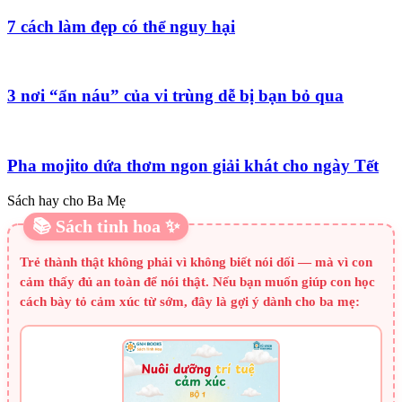
7 cách làm đẹp có thể nguy hại
3 nơi “ẩn náu” của vi trùng dễ bị bạn bỏ qua
Pha mojito dứa thơm ngon giải khát cho ngày Tết
Sách hay cho Ba Mẹ
📚 Sách tinh hoa ✨
Trẻ thành thật không phải vì không biết nói dối — mà vì con
cảm thấy đủ an toàn để nói thật. Nếu bạn muốn giúp con học
cách bày tỏ cảm xúc từ sớm, đây là gợi ý dành cho ba mẹ: