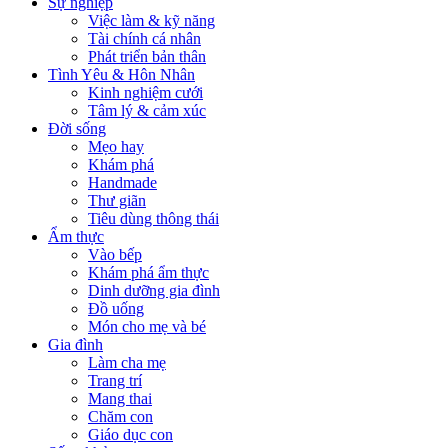
Sự nghiệp
Việc làm & kỹ năng
Tài chính cá nhân
Phát triển bản thân
Tình Yêu & Hôn Nhân
Kinh nghiệm cưới
Tâm lý & cảm xúc
Đời sống
Mẹo hay
Khám phá
Handmade
Thư giãn
Tiêu dùng thông thái
Ẩm thực
Vào bếp
Khám phá ẩm thực
Dinh dưỡng gia đình
Đồ uống
Món cho mẹ và bé
Gia đình
Làm cha mẹ
Trang trí
Mang thai
Chăm con
Giáo dục con