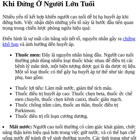
Khi Đứng Ở Người Lớn Tuổi
Nhiều yếu tố kết hợp khiến người cao tuổi dễ bị hạ huyết áp khi
đứng hơn. Việc nhận diện những yếu tố này là bước đầu tiên quan
trọng trong chiến lược phòng ngừa hiệu quả:
Điển hình là sự mất cân bằng nội tiết tố, nguyên nhân gây ra
chứng
khô hạn
và ảnh hưởng đến huyết áp.
Thuốc men:
Đây là nguyên nhân hàng đầu. Người cao tuổi
thường phải dùng nhiều loại thuốc khác nhau để điều trị các
bệnh lý mãn tính, một hiện tượng được gọi là đa dược trị liệu.
Một số loại thuốc có thể gây hạ huyết áp tư thế như tác dụng
phụ, bao gồm:
Thuốc lợi tiểu: Làm mất nước, giảm thể tích máu.
Thuốc điều trị huyết áp cao: Thuốc chẹn beta, thuốc ức chế
men chuyển, thuốc chẹn kênh canxi, thuốc giãn mạch.
Thuốc chống trầm cảm, thuốc an thần, thuốc điều trị
Parkinson.
Thuốc điều trị rối loạn cương dương.
Mất nước:
Người cao tuổi thường có cảm giác khát giảm, chức
năng thận kém hiệu quả hơn trong việc giữ nước, và có thể hạn chế
uống nước để tránh đi vệ sinh thường xuyên. Các tình trạng như sốt