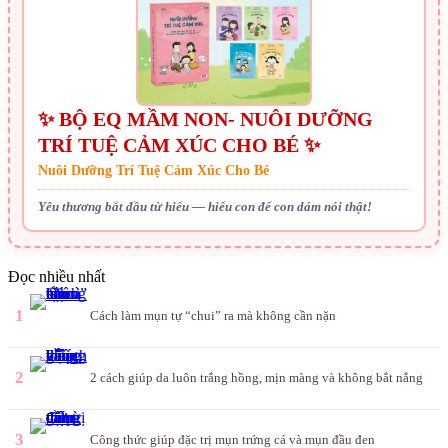
✨ BỘ EQ MẦM NON- NUÔI DƯỠNG
TRÍ TUỆ CẢM XÚC CHO BÉ ✨
Nuôi Dưỡng Trí Tuệ Cảm Xúc Cho Bé
Yêu thương bắt đầu từ hiểu — hiểu con để con dám nói thật!
Đọc nhiều nhất
1
Cách làm mụn tự “chui” ra mà không cần nặn
2
2 cách giúp da luôn trắng hồng, mịn màng và không bắt nắng
3
Công thức giúp đặc trị mụn trứng cá và mụn đầu đen