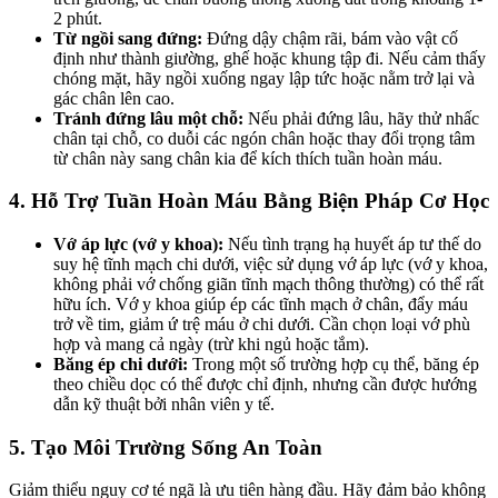
2 phút.
Từ ngồi sang đứng:
Đứng dậy chậm rãi, bám vào vật cố
định như thành giường, ghế hoặc khung tập đi. Nếu cảm thấy
chóng mặt, hãy ngồi xuống ngay lập tức hoặc nằm trở lại và
gác chân lên cao.
Tránh đứng lâu một chỗ:
Nếu phải đứng lâu, hãy thử nhấc
chân tại chỗ, co duỗi các ngón chân hoặc thay đổi trọng tâm
từ chân này sang chân kia để kích thích tuần hoàn máu.
4. Hỗ Trợ Tuần Hoàn Máu Bằng Biện Pháp Cơ Học
Vớ áp lực (vớ y khoa):
Nếu tình trạng hạ huyết áp tư thế do
suy hệ tĩnh mạch chi dưới, việc sử dụng vớ áp lực (vớ y khoa,
không phải vớ chống giãn tĩnh mạch thông thường) có thể rất
hữu ích. Vớ y khoa giúp ép các tĩnh mạch ở chân, đẩy máu
trở về tim, giảm ứ trệ máu ở chi dưới. Cần chọn loại vớ phù
hợp và mang cả ngày (trừ khi ngủ hoặc tắm).
Băng ép chi dưới:
Trong một số trường hợp cụ thể, băng ép
theo chiều dọc có thể được chỉ định, nhưng cần được hướng
dẫn kỹ thuật bởi nhân viên y tế.
5. Tạo Môi Trường Sống An Toàn
Giảm thiểu nguy cơ té ngã là ưu tiên hàng đầu. Hãy đảm bảo không