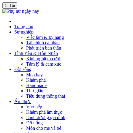
☾
Tối
Trang chủ
Sự nghiệp
Việc làm & kỹ năng
Tài chính cá nhân
Phát triển bản thân
Tình Yêu & Hôn Nhân
Kinh nghiệm cưới
Tâm lý & cảm xúc
Đời sống
Mẹo hay
Khám phá
Handmade
Thư giãn
Tiêu dùng thông thái
Ẩm thực
Vào bếp
Khám phá ẩm thực
Dinh dưỡng gia đình
Đồ uống
Món cho mẹ và bé