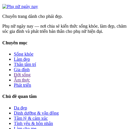
Chuyên trang dành cho phái đẹp.
Phụ nữ ngày nay — nơi chia sẻ kiến thức sống khỏe, làm đẹp, chăm
sóc gia đình và phát triển bản thân cho phụ nữ hiện đại.
Chuyên mục
Sống khỏe
Làm đẹp
Thân tâm trí
Gia đình
Đời sống
Ẩm thực
Phát triển
Chủ đề quan tâm
Da đẹp
Dinh dưỡng & vận động
Tâm lý & cảm xúc
Tình yêu & hôn nhân
Làm cha mẹ