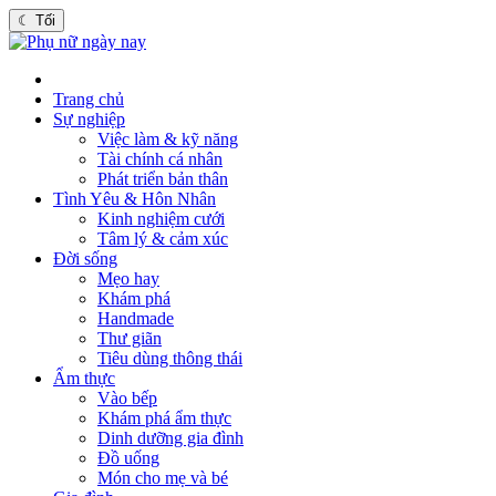
☾
Tối
Trang chủ
Sự nghiệp
Việc làm & kỹ năng
Tài chính cá nhân
Phát triển bản thân
Tình Yêu & Hôn Nhân
Kinh nghiệm cưới
Tâm lý & cảm xúc
Đời sống
Mẹo hay
Khám phá
Handmade
Thư giãn
Tiêu dùng thông thái
Ẩm thực
Vào bếp
Khám phá ẩm thực
Dinh dưỡng gia đình
Đồ uống
Món cho mẹ và bé