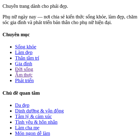
Chuyên trang dành cho phái đẹp.
Phụ nữ ngày nay — nơi chia sẻ kiến thức sống khỏe, làm đẹp, chăm
sóc gia đình và phát triển bản thân cho phụ nữ hiện đại.
Chuyên mục
Sống khỏe
Làm đẹp
Thân tâm trí
Gia đình
Đời sống
Ẩm thực
Phát triển
Chủ đề quan tâm
Da đẹp
Dinh dưỡng & vận động
Tâm lý & cảm xúc
Tình yêu & hôn nhân
Làm cha mẹ
Món ngon dễ làm