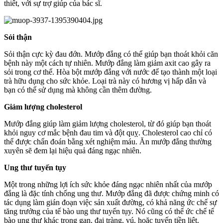
thiết, với sự trợ giúp của bác sĩ.
Sỏi thận
Sỏi thận cực kỳ đau đớn. Mướp đắng có thể giúp bạn thoát khỏi căn
bệnh này một cách tự nhiên. Mướp đắng làm giảm axit cao gây ra
sỏi trong cơ thể. Hòa bột mướp đắng với nước để tạo thành một loại
trà hữu dụng cho sức khỏe. Loại trà này có hương vị hấp dẫn và
bạn có thể sử dụng mà không cần thêm đường.
Giảm lượng cholesterol
Mướp đắng giúp làm giảm lượng cholesterol, từ đó giúp bạn thoát
khỏi nguy cơ mắc bệnh đau tim và đột quỵ. Cholesterol cao chỉ có
thể được chẩn đoán bằng xét nghiệm máu. Ăn mướp đắng thường
xuyên sẽ đem lại hiệu quả đáng ngạc nhiên.
Ung thư tuyến tụy
Một trong những lợi ích sức khỏe đáng ngạc nhiên nhất của mướp
đắng là đặc tính chống ung thư. Mướp đắng đã được chứng minh có
tác dụng làm gián đoạn việc sản xuất đường, có khả năng ức chế sự
tăng trưởng của tế bào ung thư tuyến tụy. Nó cũng có thể ức chế tế
bào ung thư khác trong gan, đại tràng, vú, hoặc tuyến tiền liệt.