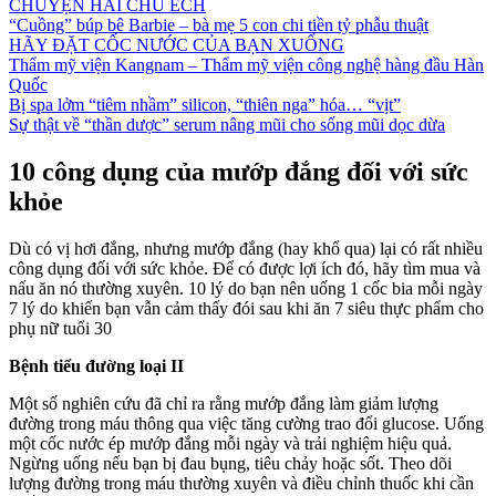
CHUYỆN HAI CHÚ ẾCH
“Cuồng” búp bê Barbie – bà mẹ 5 con chi tiền tỷ phẫu thuật
HÃY ĐẶT CỐC NƯỚC CỦA BẠN XUỐNG
Thẩm mỹ viện Kangnam – Thẩm mỹ viện công nghệ hàng đầu Hàn
Quốc
Bị spa lởm “tiêm nhầm” silicon, “thiên nga” hóa… “vịt”
Sự thật về “thần dược” serum nâng mũi cho sống mũi dọc dừa
10 công dụng của mướp đắng đối với sức
khỏe
Dù có vị hơi đắng, nhưng mướp đắng (hay khổ qua) lại có rất nhiều
công dụng đối với sức khỏe. Để có được lợi ích đó, hãy tìm mua và
nấu ăn nó thường xuyên. 10 lý do bạn nên uống 1 cốc bia mỗi ngày
7 lý do khiến bạn vẫn cảm thấy đói sau khi ăn 7 siêu thực phẩm cho
phụ nữ tuổi 30
Bệnh tiểu đường loại II
Một số nghiên cứu đã chỉ ra rằng mướp đắng làm giảm lượng
đường trong máu thông qua việc tăng cường trao đổi glucose. Uống
một cốc nước ép mướp đắng mỗi ngày và trải nghiệm hiệu quả.
Ngừng uống nếu bạn bị đau bụng, tiêu chảy hoặc sốt. Theo dõi
lượng đường trong máu thường xuyên và điều chỉnh thuốc khi cần