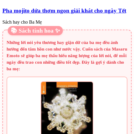
Pha mojito dứa thơm ngon giải khát cho ngày Tết
Sách hay cho Ba Mẹ
📚 Sách tinh hoa ✨
Những lời nói yêu thương hay giận dữ của ba mẹ đều ảnh
hưởng đến tâm hồn con như nước vậy. Cuốn sách của Masaru
Emoto sẽ giúp ba mẹ thấu hiểu năng lượng của lời nói, để mỗi
ngày đều trao con những điều tốt đẹp. Đây là gợi ý dành cho
ba mẹ: