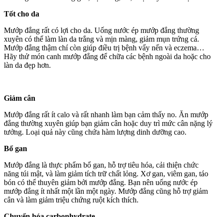
Tốt cho da
Mướp đắng rất có lợi cho da. Uống nước ép mướp đắng thường
xuyên có thể làm làn da trắng và mịn màng, giảm mụn trứng cá.
Mướp đắng thậm chí còn giúp điều trị bệnh vẩy nến và eczema…
Hãy thử món canh mướp đắng để chữa các bệnh ngoài da hoặc cho
làn da đẹp hơn.
Giảm cân
Mướp đắng rất ít calo và rất nhanh làm bạn cảm thấy no. Ăn mướp
đắng thường xuyên giúp bạn giảm cân hoặc duy trì mức cân nặng lý
tưởng. Loại quả này cũng chứa hàm lượng dinh dưỡng cao.
Bổ gan
Mướp đắng là thực phẩm bổ gan, hỗ trợ tiêu hóa, cải thiện chức
năng túi mật, và làm giảm tích trữ chất lỏng. Xơ gan, viêm gan, táo
bón có thể thuyên giảm bởi mướp đắng. Bạn nên uống nước ép
mướp đắng ít nhất một lần một ngày. Mướp đắng cũng hỗ trợ giảm
cân và làm giảm triệu chứng ruột kích thích.
Chuyển hóa carbonhydrate