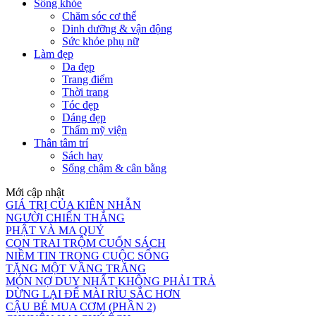
Sống khỏe
Chăm sóc cơ thể
Dinh dưỡng & vận động
Sức khỏe phụ nữ
Làm đẹp
Da đẹp
Trang điểm
Thời trang
Tóc đẹp
Dáng đẹp
Thẩm mỹ viện
Thân tâm trí
Sách hay
Sống chậm & cân bằng
Mới cập nhật
GIÁ TRỊ CỦA KIÊN NHẪN
NGƯỜI CHIẾN THẮNG
PHẬT VÀ MA QUỶ
CON TRAI TRỘM CUỐN SÁCH
NIỀM TIN TRONG CUỘC SỐNG
TẶNG MỘT VẦNG TRĂNG
MÓN NỢ DUY NHẤT KHÔNG PHẢI TRẢ
DỪNG LẠI ĐỂ MÀI RÌU SẮC HƠN
CẬU BÉ MUA CƠM (PHẦN 2)