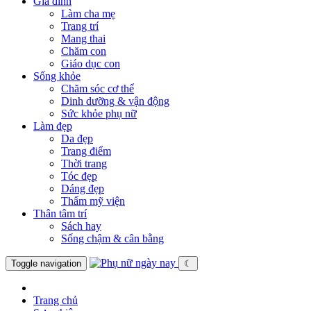
Gia đình
Làm cha mẹ
Trang trí
Mang thai
Chăm con
Giáo dục con
Sống khỏe
Chăm sóc cơ thể
Dinh dưỡng & vận động
Sức khỏe phụ nữ
Làm đẹp
Da đẹp
Trang điểm
Thời trang
Tóc đẹp
Dáng đẹp
Thẩm mỹ viện
Thân tâm trí
Sách hay
Sống chậm & cân bằng
Toggle navigation
☾
Trang chủ