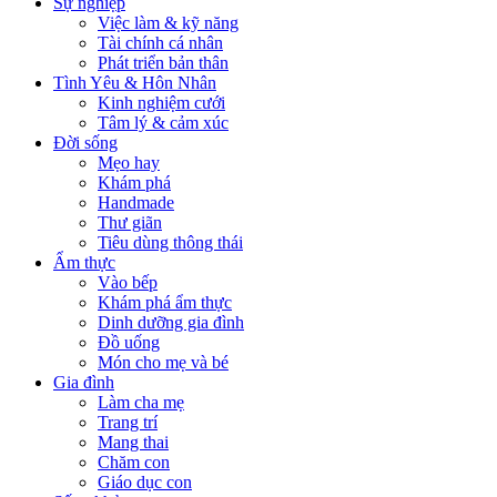
Sự nghiệp
Việc làm & kỹ năng
Tài chính cá nhân
Phát triển bản thân
Tình Yêu & Hôn Nhân
Kinh nghiệm cưới
Tâm lý & cảm xúc
Đời sống
Mẹo hay
Khám phá
Handmade
Thư giãn
Tiêu dùng thông thái
Ẩm thực
Vào bếp
Khám phá ẩm thực
Dinh dưỡng gia đình
Đồ uống
Món cho mẹ và bé
Gia đình
Làm cha mẹ
Trang trí
Mang thai
Chăm con
Giáo dục con