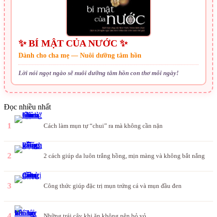
✨ BÍ MẬT CỦA NƯỚC ✨
Dành cho cha mẹ — Nuôi dưỡng tâm hồn
Lời nói ngọt ngào sẽ nuôi dưỡng tâm hồn con thơ mỗi ngày!
Đọc nhiều nhất
1
Cách làm mụn tự “chui” ra mà không cần nặn
2
2 cách giúp da luôn trắng hồng, mịn màng và không bắt nắng
3
Công thức giúp đặc trị mụn trứng cá và mụn đầu đen
4
Những trái cây khi ăn không nên bỏ vỏ