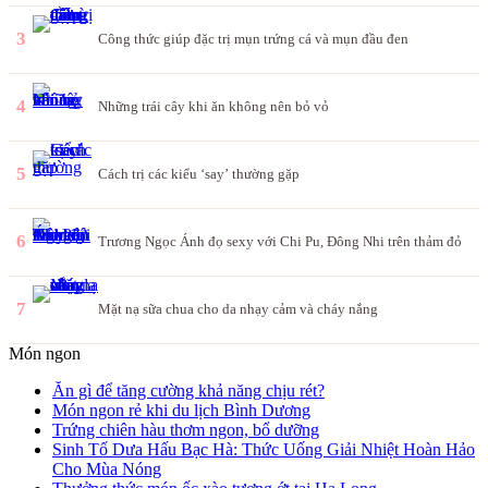
3
Công thức giúp đặc trị mụn trứng cá và mụn đầu đen
4
Những trái cây khi ăn không nên bỏ vỏ
5
Cách trị các kiểu ‘say’ thường gặp
6
Trương Ngọc Ánh đọ sexy với Chi Pu, Đông Nhi trên thảm đỏ
7
Mặt nạ sữa chua cho da nhạy cảm và cháy nắng
Món ngon
Ăn gì để tăng cường khả năng chịu rét?
Món ngon rẻ khi du lịch Bình Dương
Trứng chiên hàu thơm ngon, bổ dưỡng
Sinh Tố Dưa Hấu Bạc Hà: Thức Uống Giải Nhiệt Hoàn Hảo
Cho Mùa Nóng