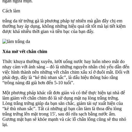
ngăn ngừa mụn.
Cách làm
trắng da từ trứng gà là phương pháp tự nhiên mà gần đây chị em
thường hay áp dụng, không những hiệu quả rất tốt mà lại tiết kiệm
được khá nhiều thời gian và tiền bạc của bạn đấy.
Xóa mờ vết chân chim
Thức khuya thường xuyên, lười uống nước hay luôn nheo mắt do
nhạy cảm với ánh sáng – đó là những nguyên nhân chủ yếu dẫn đến
việc hình thành nên những vết chân chim xấu xí ở đuôi mắt. Đối với
phái đẹp, đây là “kẻ thù nhan sắc”, là dấu hiệu thông báo rằng
“trông nàng đã già hơn đến 5-10 tuổi”.
Một phương pháp khác rất đơn giản và có thể thực hiện tại nhà để
làm giảm vết chân chim đó là sử dụng mặt nạ lòng trắng trứng.
Lòng trắng trứng giúp da bạn săn chắc, giảm tải sự xuất hiện của
“kẻ thù nhan sắc”. Tất cả những gì bạn cần làm là thoa đều lòng
trắng trứng lên mặt trong 15′, sau đó rửa sạch bằng nước ấm.
Gương mặt bạn sẽ khỏe mạnh và các lỗ chân lông cũng sẽ thu nhỏ
lại.