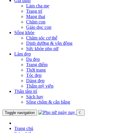
Gia đình
Làm cha mẹ
Trang trí
Mang thai
Chăm con
Giáo dục con
Sống khỏe
Chăm sóc cơ thể
Dinh dưỡng & vận động
Sức khỏe phụ nữ
Làm đẹp
Da đẹp
Trang điểm
Thời trang
Tóc đẹp
Dáng đẹp
Thẩm mỹ viện
Thân tâm trí
Sách hay
Sống chậm & cân bằng
Toggle navigation
☾
Trang chủ