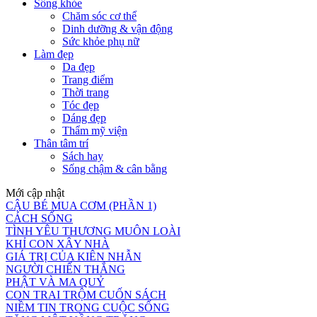
Sống khỏe
Chăm sóc cơ thể
Dinh dưỡng & vận động
Sức khỏe phụ nữ
Làm đẹp
Da đẹp
Trang điểm
Thời trang
Tóc đẹp
Dáng đẹp
Thẩm mỹ viện
Thân tâm trí
Sách hay
Sống chậm & cân bằng
Mới cập nhật
CẬU BÉ MUA CƠM (PHẦN 1)
CÁCH SỐNG
TÌNH YÊU THƯƠNG MUÔN LOÀI
KHỈ CON XÂY NHÀ
GIÁ TRỊ CỦA KIÊN NHẪN
NGƯỜI CHIẾN THẮNG
PHẬT VÀ MA QUỶ
CON TRAI TRỘM CUỐN SÁCH
NIỀM TIN TRONG CUỘC SỐNG