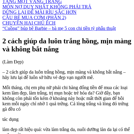
TẶNG MỘT VẦNG TRĂNG
MÓN NỢ DUY NHẤT KHÔNG PHẢI TRẢ
DỪNG LẠI ĐỂ MÀI RÌU SẮC HƠN
CẬU BÉ MUA CƠM (PHẦN 2)
CHUYỆN HAI CHÚ ẾCH
“Cuồng” búp bê Barbie – bà mẹ 5 con chi tiền tỷ phẫu thuật
2 cách giúp da luôn trắng hồng, mịn màng
và không bắt nắng
(Làm Đẹp)
– 2 cách giúp da luôn trắng hồng, mịn màng và không bắt nắng –
hãy lưu lại để luôn sở hữu vẻ đẹp vạn người mê.
Mỗi tháng, chị em phụ nữ phải chi hàng đống tiền để mua các loại
kem làm đẹp, làm trắng, trị mụn hoặc trẻ hóa da? Giờ đây, bạn
không còn phải tốn kém ở khoảng này hoặc mất thời gian để bôi
kem mỗi ngày chỉ nhờ 1 quả trứng. Cả lòng trắng và lòng đỏ trứng
gà đều có
tác dụng
làm đẹp rất hiệu quả: vừa làm trắng da, nuôi dưỡng làn da lại có thể