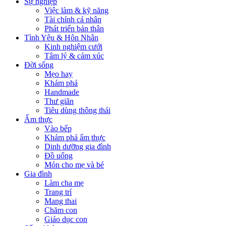
Sự nghiệp
Việc làm & kỹ năng
Tài chính cá nhân
Phát triển bản thân
Tình Yêu & Hôn Nhân
Kinh nghiệm cưới
Tâm lý & cảm xúc
Đời sống
Mẹo hay
Khám phá
Handmade
Thư giãn
Tiêu dùng thông thái
Ẩm thực
Vào bếp
Khám phá ẩm thực
Dinh dưỡng gia đình
Đồ uống
Món cho mẹ và bé
Gia đình
Làm cha mẹ
Trang trí
Mang thai
Chăm con
Giáo dục con