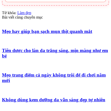
Từ khóa:
Làm đẹp
Bài viết cùng chuyên mục
Mẹo hay giúp bạn sạch mụn thịt quanh mắt
Tiên dược cho làn da trắng sáng, mịn màng như em
bé
Mẹo trang điểm cả ngày không trôi để đi chơi năm
mới
Không dùng kem dưỡng da vẫn sáng đẹp tự nhiên