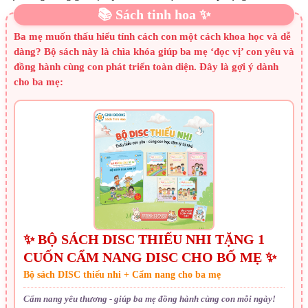
📚 Sách tinh hoa ✨
Ba mẹ muốn thấu hiểu tính cách con một cách khoa học và dễ
dàng? Bộ sách này là chìa khóa giúp ba mẹ ‘đọc vị’ con yêu và
đồng hành cùng con phát triển toàn diện. Đây là gợi ý dành
cho ba mẹ:
✨ BỘ SÁCH DISC THIẾU NHI TẶNG 1
CUỐN CẨM NANG DISC CHO BỐ MẸ ✨
Bộ sách DISC thiếu nhi + Cẩm nang cho ba mẹ
Cẩm nang yêu thương - giúp ba mẹ đồng hành cùng con mỗi ngày!