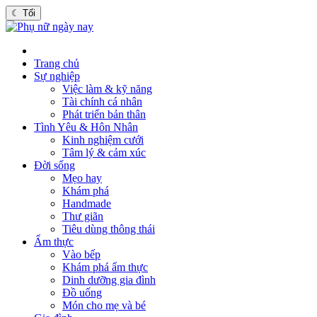
☾
Tối
Trang chủ
Sự nghiệp
Việc làm & kỹ năng
Tài chính cá nhân
Phát triển bản thân
Tình Yêu & Hôn Nhân
Kinh nghiệm cưới
Tâm lý & cảm xúc
Đời sống
Mẹo hay
Khám phá
Handmade
Thư giãn
Tiêu dùng thông thái
Ẩm thực
Vào bếp
Khám phá ẩm thực
Dinh dưỡng gia đình
Đồ uống
Món cho mẹ và bé