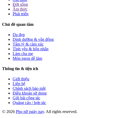
Đời sống
Ẩm thực
Phát triển
Chủ đề quan tâm
Da đẹp
Dinh dưỡng & vận động
Tâm lý & cảm xúc
Tình yêu & hôn nhân
Làm cha mẹ
Món ngon dễ làm
Thông tin & tiện ích
Giới thiệu
Liên hệ
Chính sách bảo mật
Điều khoản sử dụng
Gửi bài cộng tác
Quảng cáo / hợp tác
© 2026
Phụ nữ ngày nay
. All rights reserved.