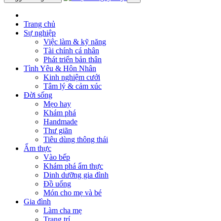
Trang chủ
Sự nghiệp
Việc làm & kỹ năng
Tài chính cá nhân
Phát triển bản thân
Tình Yêu & Hôn Nhân
Kinh nghiệm cưới
Tâm lý & cảm xúc
Đời sống
Mẹo hay
Khám phá
Handmade
Thư giãn
Tiêu dùng thông thái
Ẩm thực
Vào bếp
Khám phá ẩm thực
Dinh dưỡng gia đình
Đồ uống
Món cho mẹ và bé
Gia đình
Làm cha mẹ
Trang trí