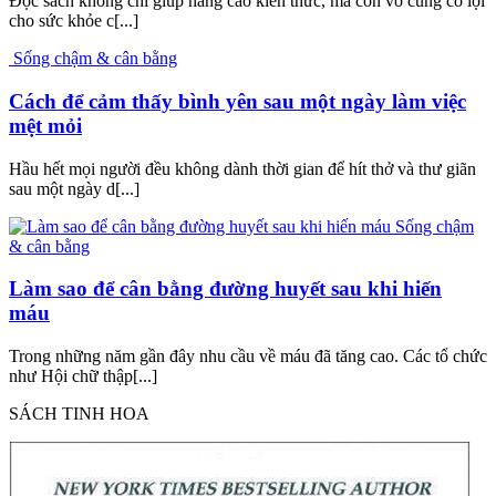
Đọc sách không chỉ giúp nâng cao kiến thức, mà còn vô cùng có lợi
cho sức khỏe c[...]
Sống chậm & cân bằng
Cách để cảm thấy bình yên sau một ngày làm việc
mệt mỏi
Hầu hết mọi người đều không dành thời gian để hít thở và thư giãn
sau một ngày d[...]
Sống chậm
& cân bằng
Làm sao để cân bằng đường huyết sau khi hiến
máu
Trong những năm gần đây nhu cầu về máu đã tăng cao. Các tổ chức
như Hội chữ thập[...]
SÁCH TINH HOA