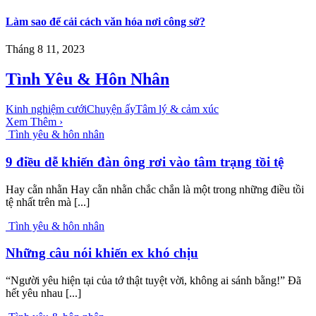
Làm sao để cải cách văn hóa nơi công sở?
Tháng 8 11, 2023
Tình Yêu & Hôn Nhân
Kinh nghiệm cưới
Chuyện ấy
Tâm lý & cảm xúc
Xem Thêm ›
Tình yêu & hôn nhân
9 điều dễ khiến đàn ông rơi vào tâm trạng tồi tệ
Hay cằn nhằn Hay cằn nhằn chắc chắn là một trong những điều tồi
tệ nhất trên mà [...]
Tình yêu & hôn nhân
Những câu nói khiến ex khó chịu
“Người yêu hiện tại của tớ thật tuyệt vời, không ai sánh bằng!” Đã
hết yêu nhau [...]