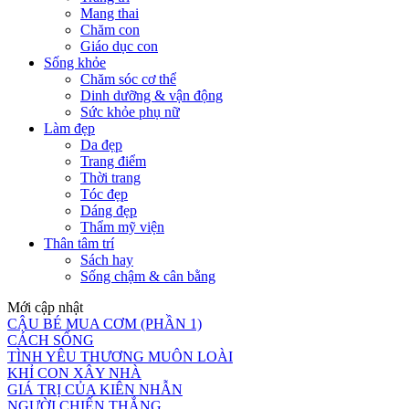
Mang thai
Chăm con
Giáo dục con
Sống khỏe
Chăm sóc cơ thể
Dinh dưỡng & vận động
Sức khỏe phụ nữ
Làm đẹp
Da đẹp
Trang điểm
Thời trang
Tóc đẹp
Dáng đẹp
Thẩm mỹ viện
Thân tâm trí
Sách hay
Sống chậm & cân bằng
Mới cập nhật
CẬU BÉ MUA CƠM (PHẦN 1)
CÁCH SỐNG
TÌNH YÊU THƯƠNG MUÔN LOÀI
KHỈ CON XÂY NHÀ
GIÁ TRỊ CỦA KIÊN NHẪN
NGƯỜI CHIẾN THẮNG