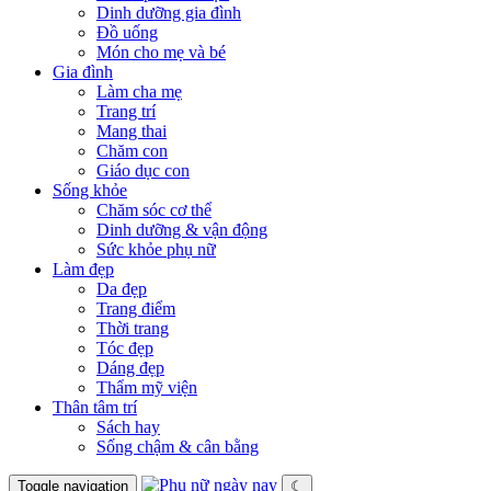
Dinh dưỡng gia đình
Đồ uống
Món cho mẹ và bé
Gia đình
Làm cha mẹ
Trang trí
Mang thai
Chăm con
Giáo dục con
Sống khỏe
Chăm sóc cơ thể
Dinh dưỡng & vận động
Sức khỏe phụ nữ
Làm đẹp
Da đẹp
Trang điểm
Thời trang
Tóc đẹp
Dáng đẹp
Thẩm mỹ viện
Thân tâm trí
Sách hay
Sống chậm & cân bằng
Toggle navigation
☾