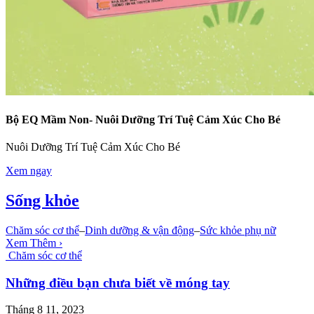
Bộ EQ Mầm Non- Nuôi Dưỡng Trí Tuệ Cảm Xúc Cho Bé
Nuôi Dưỡng Trí Tuệ Cảm Xúc Cho Bé
Xem ngay
Sống khỏe
Chăm sóc cơ thể
–
Dinh dưỡng & vận động
–
Sức khỏe phụ nữ
Xem Thêm ›
Chăm sóc cơ thể
Những điều bạn chưa biết về móng tay
Tháng 8 11, 2023