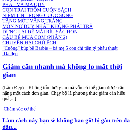
PHẬT VÀ MA QUỶ
CON TRAI TRỘM CUỐN SÁCH
NIỀM TIN TRONG CUỘC SỐNG
TẶNG MỘT VẦNG TRĂNG
MÓN NỢ DUY NHẤT KHÔNG PHẢI TRẢ
DỪNG LẠI ĐỂ MÀI RÌU SẮC HƠN
CẬU BÉ MUA CƠM (PHẦN 2)
CHUYỆN HAI CHÚ ẾCH
“Cuồng” búp bê Barbie – bà mẹ 5 con chi tiền tỷ phẫu thuật
Da đẹp
Giảm cân nhanh mà không lo mất thời
gian
(Làm Đẹp) – Không tốn thời gian mà vẫn có thể giảm được cân
nặng một cách đơn giản. Chạy bộ là phương thức giảm cân hiệu
quả[...]
Chăm sóc cơ thể
Làm cách này bạn sẽ không bao giờ bị gàu trên da
đầu...