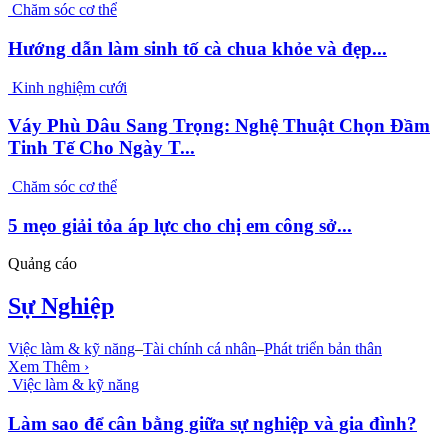
Chăm sóc cơ thể
Hướng dẫn làm sinh tố cà chua khỏe và đẹp...
Kinh nghiệm cưới
Váy Phù Dâu Sang Trọng: Nghệ Thuật Chọn Đầm
Tinh Tế Cho Ngày T...
Chăm sóc cơ thể
5 mẹo giải tỏa áp lực cho chị em công sở...
Quảng cáo
Sự Nghiệp
Việc làm & kỹ năng
–
Tài chính cá nhân
–
Phát triển bản thân
Xem Thêm ›
Việc làm & kỹ năng
Làm sao để cân bằng giữa sự nghiệp và gia đình?