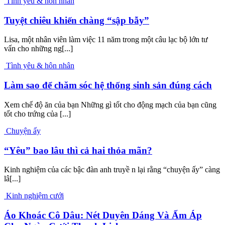
Tình yêu & hôn nhân
Tuyệt chiêu khiến chàng “sập bẫy”
Lisa, một nhân viên làm việc 11 năm trong một câu lạc bộ lớn tư
vấn cho những ng[...]
Tình yêu & hôn nhân
Làm sao để chăm sóc hệ thống sinh sản đúng cách
Xem chế độ ăn của bạn Những gì tốt cho động mạch của bạn cũng
tốt cho trứng của [...]
Chuyện ấy
“Yêu” bao lâu thì cả hai thỏa mãn?
Kinh nghiệm của các bậc đàn anh truyề n lại rằng “chuyện ấy” càng
lâ[...]
Kinh nghiệm cưới
Áo Khoác Cô Dâu: Nét Duyên Dáng Và Ấm Áp