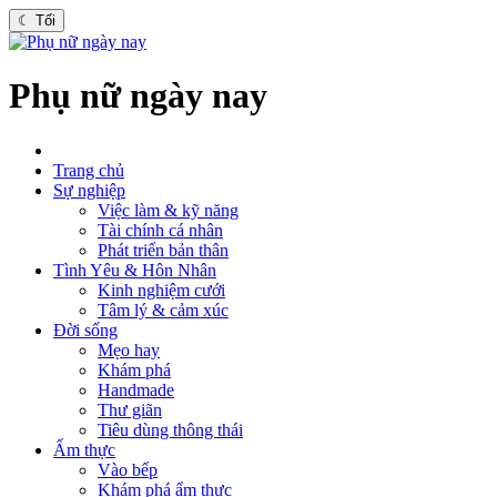
☾
Tối
Phụ nữ ngày nay
Trang chủ
Sự nghiệp
Việc làm & kỹ năng
Tài chính cá nhân
Phát triển bản thân
Tình Yêu & Hôn Nhân
Kinh nghiệm cưới
Tâm lý & cảm xúc
Đời sống
Mẹo hay
Khám phá
Handmade
Thư giãn
Tiêu dùng thông thái
Ẩm thực
Vào bếp
Khám phá ẩm thực