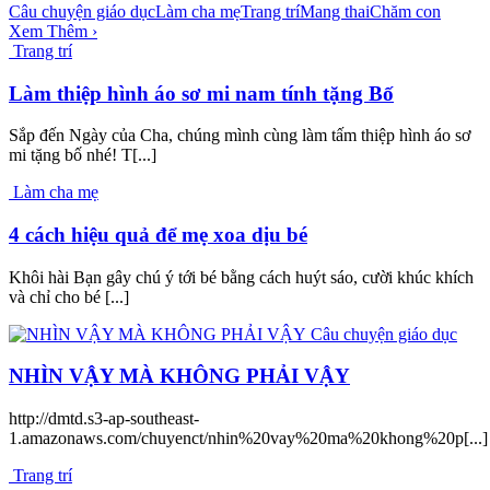
Câu chuyện giáo dục
Làm cha mẹ
Trang trí
Mang thai
Chăm con
Xem Thêm ›
Trang trí
Làm thiệp hình áo sơ mi nam tính tặng Bố
Sắp đến Ngày của Cha, chúng mình cùng làm tấm thiệp hình áo sơ
mi tặng bố nhé! T[...]
Làm cha mẹ
4 cách hiệu quả để mẹ xoa dịu bé
Khôi hài Bạn gây chú ý tới bé bằng cách huýt sáo, cười khúc khích
và chỉ cho bé [...]
Câu chuyện giáo dục
NHÌN VẬY MÀ KHÔNG PHẢI VẬY
http://dmtd.s3-ap-southeast-
1.amazonaws.com/chuyenct/nhin%20vay%20ma%20khong%20p[...]
Trang trí