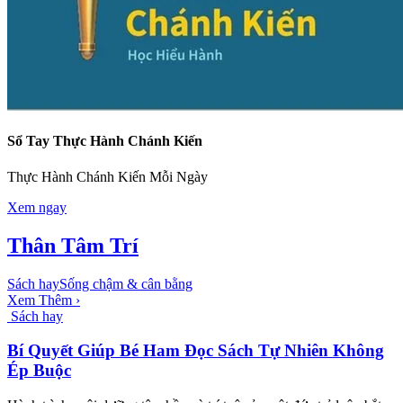
Sổ Tay Thực Hành Chánh Kiến
Thực Hành Chánh Kiến Mỗi Ngày
Xem ngay
Thân Tâm Trí
Sách hay
Sống chậm & cân bằng
Xem Thêm ›
Sách hay
Bí Quyết Giúp Bé Ham Đọc Sách Tự Nhiên Không
Ép Buộc