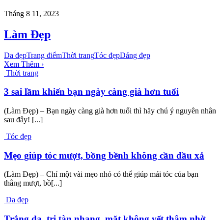
Tháng 8 11, 2023
Làm Đẹp
Da đẹp
Trang điểm
Thời trang
Tóc đẹp
Dáng đẹp
Xem Thêm ›
Thời trang
3 sai lầm khiến bạn ngày càng già hơn tuổi
(Làm Đẹp) – Bạn ngày càng già hơn tuổi thì hãy chú ý nguyên nhân
sau đây! [...]
Tóc đẹp
Mẹo giúp tóc mượt, bồng bềnh không cần dầu xả
(Làm Đẹp) – Chỉ một vài mẹo nhỏ có thể giúp mái tóc của bạn
thẳng mượt, bồ[...]
Da đẹp
Trắng da, trị tàn nhang, mặt không vết thâm nhờ