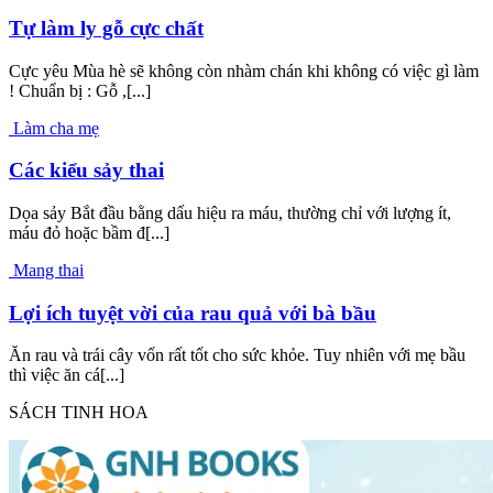
Tự làm ly gỗ cực chất
Cực yêu Mùa hè sẽ không còn nhàm chán khi không có việc gì làm
! Chuẩn bị : Gỗ ,[...]
Làm cha mẹ
Các kiểu sảy thai
Dọa sảy Bắt đầu bằng dấu hiệu ra máu, thường chỉ với lượng ít,
máu đỏ hoặc bầm đ[...]
Mang thai
Lợi ích tuyệt vời của rau quả với bà bầu
Ăn rau và trái cây vốn rất tốt cho sức khỏe. Tuy nhiên với mẹ bầu
thì việc ăn cá[...]
SÁCH TINH HOA