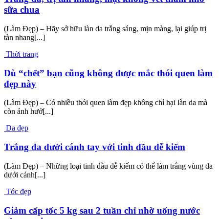
sữa chua
(Làm Đẹp) – Hãy sở hữu làn da trắng sáng, mịn màng, lại giúp trị
tàn nhang[...]
Thời trang
Dù “chết” bạn cũng không được mắc thói quen làm
đẹp này
(Làm Đẹp) – Có nhiều thói quen làm đẹp không chỉ hại làn da mà
còn ảnh hưở[...]
Da đẹp
Trắng da dưới cánh tay với tinh dầu dễ kiếm
(Làm Đẹp) – Những loại tinh dầu dễ kiếm có thể làm trắng vùng da
dưới cánh[...]
Tóc đẹp
Giảm cấp tốc 5 kg sau 2 tuần chỉ nhờ uống nước