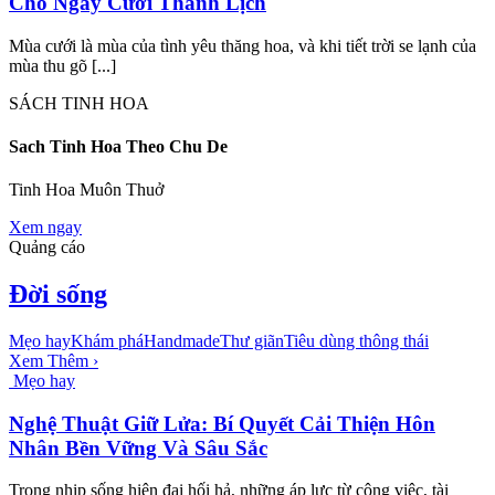
Cho Ngày Cưới Thanh Lịch
Mùa cưới là mùa của tình yêu thăng hoa, và khi tiết trời se lạnh của
mùa thu gõ [...]
SÁCH TINH HOA
Sach Tinh Hoa Theo Chu De
Tinh Hoa Muôn Thuở
Xem ngay
Quảng cáo
Đời sống
Mẹo hay
Khám phá
Handmade
Thư giãn
Tiêu dùng thông thái
Xem Thêm ›
Mẹo hay
Nghệ Thuật Giữ Lửa: Bí Quyết Cải Thiện Hôn
Nhân Bền Vững Và Sâu Sắc
Trong nhịp sống hiện đại hối hả, những áp lực từ công việc, tài