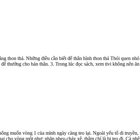
g thon thả. Những điều cần biết để thân hình thon thả Thói quen nhỏ 
ể thưởng cho bản thân. 3. Trong lúc đọc sách, xem tivi không nên ăn v
ng muốn vòng 1 của mình ngày càng teo lại. Ngoài yếu tố di truyền, t
i cho vòng một như: nhăn nheo,chảy xệ, thậm chí là bị teo đi. Cà phê 