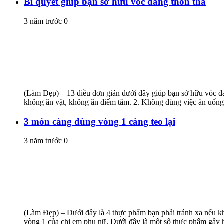
Bí quyết giúp bạn sở hữu vóc dáng thon thả
3 năm trước
0
(Làm Đẹp) – 13 điều đơn giản dưới đây giúp bạn sở hữu vóc dán
không ăn vặt, không ăn điểm tâm. 2. Không dùng việc ăn uống đ
3 món càng dùng vòng 1 càng teo lại
3 năm trước
0
(Làm Đẹp) – Dưới đây là 4 thực phẩm bạn phải tránh xa nếu khô
vòng 1 của chị em phụ nữ. Dưới đây là một số thực phẩm gây hạ