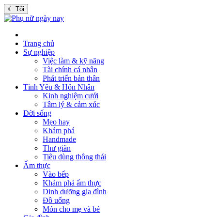
☾
Tối
Trang chủ
Sự nghiệp
Việc làm & kỹ năng
Tài chính cá nhân
Phát triển bản thân
Tình Yêu & Hôn Nhân
Kinh nghiệm cưới
Tâm lý & cảm xúc
Đời sống
Mẹo hay
Khám phá
Handmade
Thư giãn
Tiêu dùng thông thái
Ẩm thực
Vào bếp
Khám phá ẩm thực
Dinh dưỡng gia đình
Đồ uống
Món cho mẹ và bé