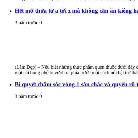
Hết mỡ thừa từ a tới z mà không cần ăn kiêng h
3 năm trước
0
(Làm Đẹp) – Nếu biết những thực phẩm quen thuộc dưới đây để 
một cái bụng phệ to vươn ra phía trước một cách nổi bật trở thàn
Bí quyết chăm sóc vòng 1 săn chắc và quyến rũ 
3 năm trước
0