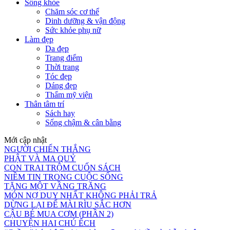
Sống khỏe
Chăm sóc cơ thể
Dinh dưỡng & vận động
Sức khỏe phụ nữ
Làm đẹp
Da đẹp
Trang điểm
Thời trang
Tóc đẹp
Dáng đẹp
Thẩm mỹ viện
Thân tâm trí
Sách hay
Sống chậm & cân bằng
Mới cập nhật
NGƯỜI CHIẾN THẮNG
PHẬT VÀ MA QUỶ
CON TRAI TRỘM CUỐN SÁCH
NIỀM TIN TRONG CUỘC SỐNG
TẶNG MỘT VẦNG TRĂNG
MÓN NỢ DUY NHẤT KHÔNG PHẢI TRẢ
DỪNG LẠI ĐỂ MÀI RÌU SẮC HƠN
CẬU BÉ MUA CƠM (PHẦN 2)
CHUYỆN HAI CHÚ ẾCH