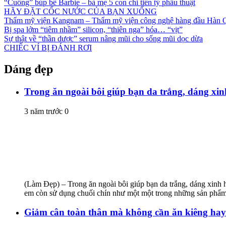
“Cuồng” búp bê Barbie – bà mẹ 5 con chi tiền tỷ phẫu thuật
HÃY ĐẶT CỐC NƯỚC CỦA BẠN XUỐNG
Thẩm mỹ viện Kangnam – Thẩm mỹ viện công nghệ hàng đầu Hàn 
Bị spa lởm “tiêm nhầm” silicon, “thiên nga” hóa… “vịt”
Sự thật về “thần dược” serum nâng mũi cho sống mũi dọc dừa
CHIẾC VÍ BỊ ĐÁNH RƠI
Dáng đẹp
Trong ăn ngoài bôi giúp bạn da trắng, dáng xi
3 năm trước
0
(Làm Đẹp) – Trong ăn ngoài bôi giúp bạn da trắng, dáng xinh h
em còn sử dụng chuối chín như một một trong những sản phẩm l
Giảm cân toàn thân mà không cần ăn kiêng hay