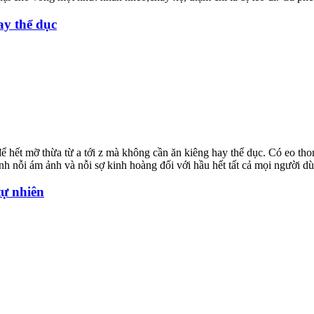
ay thể dục
hết mỡ thừa từ a tới z mà không cần ăn kiêng hay thể dục. Có eo thon
h nỗi ám ảnh và nỗi sợ kinh hoàng đối với hầu hết tất cả mọi người dù là
tự nhiên