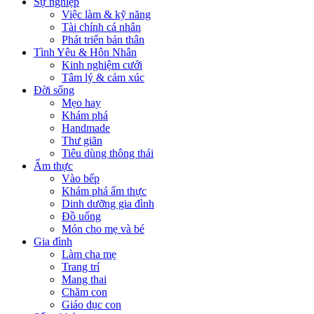
Sự nghiệp
Việc làm & kỹ năng
Tài chính cá nhân
Phát triển bản thân
Tình Yêu & Hôn Nhân
Kinh nghiệm cưới
Tâm lý & cảm xúc
Đời sống
Mẹo hay
Khám phá
Handmade
Thư giãn
Tiêu dùng thông thái
Ẩm thực
Vào bếp
Khám phá ẩm thực
Dinh dưỡng gia đình
Đồ uống
Món cho mẹ và bé
Gia đình
Làm cha mẹ
Trang trí
Mang thai
Chăm con
Giáo dục con