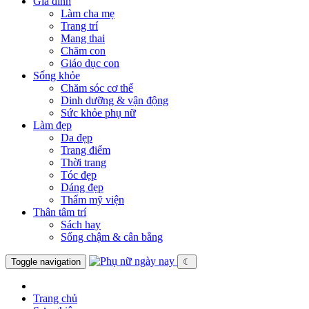
Gia đình
Làm cha mẹ
Trang trí
Mang thai
Chăm con
Giáo dục con
Sống khỏe
Chăm sóc cơ thể
Dinh dưỡng & vận động
Sức khỏe phụ nữ
Làm đẹp
Da đẹp
Trang điểm
Thời trang
Tóc đẹp
Dáng đẹp
Thẩm mỹ viện
Thân tâm trí
Sách hay
Sống chậm & cân bằng
Toggle navigation
☾
Trang chủ