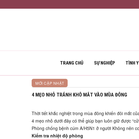
TRANG CHỦ
SỰ NGHIỆP
TÌNH 
KHỈ CON XÂY NHÀ
MỚI CẬP NHẬT
4 MẸO NHỎ TRÁNH KHÔ MẮT VÀO MÙA ĐÔNG
Thời tiết khắc nghiệt trong mùa đông khiến đôi mắt c
4 mẹo nhỏ dưới đây có thể giúp bạn luôn giữ được “c
Phòng chống bệnh cúm A/H5N1 ở người Không nên coi
Kiểm tra nhiệt độ phòng