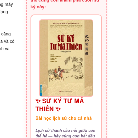
ụng máy
ký này:
rạng
ị căng
xa và cố
nh và
✨ SỬ KÝ TƯ MÃ
THIÊN ✨
Bài học lịch sử cho cả nhà
Lịch sử thành cầu nối giữa các
thế hệ — hãy cùng con bắt đầu