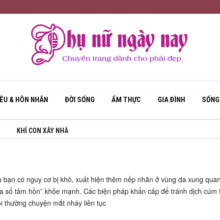
YÊU & HÔN NHÂN
ĐỜI SỐNG
ẨM THỰC
GIA ĐÌNH
SỐNG
ủa bạn có nguy cơ bị khô, xuất hiện thêm nếp nhăn ở vùng da xung qua
ửa sổ tâm hồn” khỏe mạnh. Các biện pháp khẩn cấp để tránh dịch cúm 
 thường chuyện mắt nháy liên tục