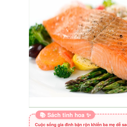
📚 Sách tinh hoa ✨
Cuộc sống gia đình bận rộn khiến ba mẹ dễ s