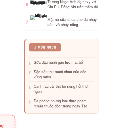
Trương Ngọc Ánh đọ sexy với
6
Chi Pu, Đông Nhi trên thảm đỏ
Mặt nạ sữa chua cho da nhạy
7
cảm và cháy nắng
Những
MÓN NGON
món
ăn
Sữa đậu nành gạo lức mát bổ
giúp
bé
Đặc sản thịt muối chua của các
ngủ
vùng miền
ngon
Canh rau cải thịt bò nóng hổi thơm
ngon
Đề phòng những loại thực phẩm
“chứa thuốc độc” trong ngày Tết
mẹ