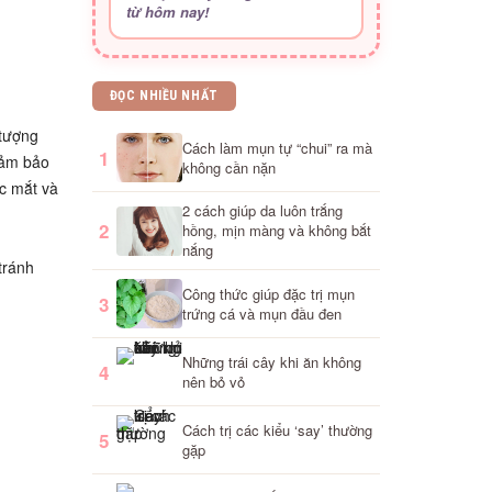
từ hôm nay!
ĐỌC NHIỀU NHẤT
 tượng
Cách làm mụn tự “chui” ra mà
1
đảm bảo
không cần nặn
c mắt và
2 cách giúp da luôn trắng
2
hồng, mịn màng và không bắt
nắng
tránh
Công thức giúp đặc trị mụn
3
trứng cá và mụn đầu đen
Những trái cây khi ăn không
4
nên bỏ vỏ
Cách trị các kiểu ‘say’ thường
5
gặp