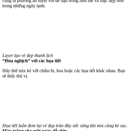
cũng là phương án tuyệt vời để bạn trông mới mẻ và mặc đẹp hơn
trong những ngày lạnh.
Layer tạo vẻ đẹp thanh lịch
“Đùa nghịch” với các họa tiết
Hãy thử mix kẻ với chấm bi, hoa hoặc các họa tiết khác nhau. Bạn
sẽ thấy thú vị.
Họa tiết luôn đem lại vẻ đẹp tràn đầy sức sống khi mix cùng kẻ sọc.
Màu trắng cho một ngày dễ chịu