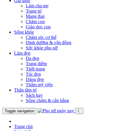
Gia đình
Làm cha mẹ
Trang trí
Mang thai
Chăm con
Giáo dục con
Sống khỏe
Chăm sóc cơ thể
Dinh dưỡng & vận động
Sức khỏe phụ nữ
Làm đẹp
Da đẹp
Trang điểm
Thời trang
Tóc đẹp
Dáng đẹp
Thẩm mỹ viện
Thân tâm trí
Sách hay
Sống chậm & cân bằng
Toggle navigation
☾
Trang chủ