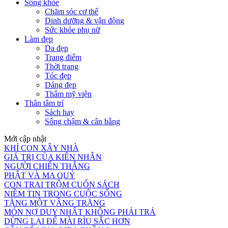
Sống khỏe
Chăm sóc cơ thể
Dinh dưỡng & vận động
Sức khỏe phụ nữ
Làm đẹp
Da đẹp
Trang điểm
Thời trang
Tóc đẹp
Dáng đẹp
Thẩm mỹ viện
Thân tâm trí
Sách hay
Sống chậm & cân bằng
Mới cập nhật
KHỈ CON XÂY NHÀ
GIÁ TRỊ CỦA KIÊN NHẪN
NGƯỜI CHIẾN THẮNG
PHẬT VÀ MA QUỶ
CON TRAI TRỘM CUỐN SÁCH
NIỀM TIN TRONG CUỘC SỐNG
TẶNG MỘT VẦNG TRĂNG
MÓN NỢ DUY NHẤT KHÔNG PHẢI TRẢ
DỪNG LẠI ĐỂ MÀI RÌU SẮC HƠN