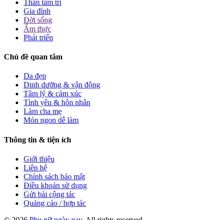
Thân tâm trí
Gia đình
Đời sống
Ẩm thực
Phát triển
Chủ đề quan tâm
Da đẹp
Dinh dưỡng & vận động
Tâm lý & cảm xúc
Tình yêu & hôn nhân
Làm cha mẹ
Món ngon dễ làm
Thông tin & tiện ích
Giới thiệu
Liên hệ
Chính sách bảo mật
Điều khoản sử dụng
Gửi bài cộng tác
Quảng cáo / hợp tác
© 2026
Phụ nữ ngày nay
. All rights reserved.