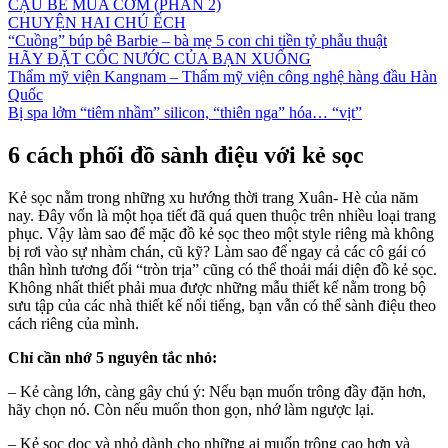
CẬU BÉ MUA CƠM (PHẦN 2)
CHUYỆN HAI CHÚ ẾCH
“Cuồng” búp bê Barbie – bà mẹ 5 con chi tiền tỷ phẫu thuật
HÃY ĐẶT CỐC NƯỚC CỦA BẠN XUỐNG
Thẩm mỹ viện Kangnam – Thẩm mỹ viện công nghệ hàng đầu Hàn
Quốc
Bị spa lởm “tiêm nhầm” silicon, “thiên nga” hóa… “vịt”
6 cách phối đồ sành điệu với kẻ sọc
Kẻ sọc nằm trong những xu hướng thời trang Xuân- Hè của năm
nay. Đây vốn là một họa tiết đã quá quen thuộc trên nhiều loại trang
phục. Vậy làm sao để mặc đồ kẻ sọc theo một style riêng mà không
bị rơi vào sự nhàm chán, cũ kỹ? Làm sao để ngay cả các cô gái có
thân hình tương đối “tròn trịa” cũng có thể thoải mái diện đồ kẻ sọc.
Không nhất thiết phải mua được những mẫu thiết kế nằm trong bộ
sưu tập của các nhà thiết kế nổi tiếng, bạn vẫn có thể sành điệu theo
cách riêng của mình.
Chỉ cần nhớ 5 nguyên tắc nhỏ:
– Kẻ càng lớn, càng gây chú ý: Nếu bạn muốn trông đầy đặn hơn,
hãy chọn nó. Còn nếu muốn thon gọn, nhớ làm ngược lại.
– Kẻ sọc dọc và nhỏ dành cho những ai muốn trông cao hơn và