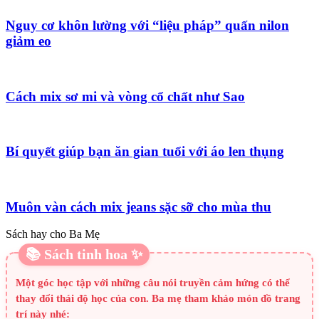
Nguy cơ khôn lường với “liệu pháp” quấn nilon
giảm eo
Cách mix sơ mi và vòng cổ chất như Sao
Bí quyết giúp bạn ăn gian tuổi với áo len thụng
Muôn vàn cách mix jeans sặc sỡ cho mùa thu
Sách hay cho Ba Mẹ
📚 Sách tinh hoa ✨
Một góc học tập với những câu nói truyền cảm hứng có thể
thay đổi thái độ học của con. Ba mẹ tham khảo món đồ trang
trí này nhé: