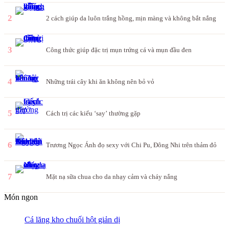
2
2 cách giúp da luôn trắng hồng, mịn màng và không bắt nắng
3
Công thức giúp đặc trị mụn trứng cá và mụn đầu đen
4
Những trái cây khi ăn không nên bỏ vỏ
5
Cách trị các kiểu ‘say’ thường gặp
6
Trương Ngọc Ánh đọ sexy với Chi Pu, Đông Nhi trên thảm đỏ
7
Mặt nạ sữa chua cho da nhạy cảm và cháy nắng
Món ngon
Cá lăng kho chuối hột giản dị