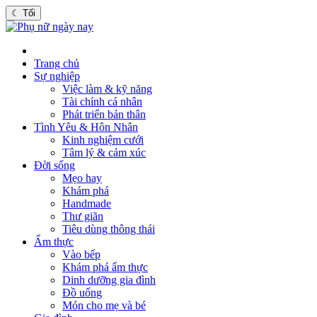
☾
Tối
Trang chủ
Sự nghiệp
Việc làm & kỹ năng
Tài chính cá nhân
Phát triển bản thân
Tình Yêu & Hôn Nhân
Kinh nghiệm cưới
Tâm lý & cảm xúc
Đời sống
Mẹo hay
Khám phá
Handmade
Thư giãn
Tiêu dùng thông thái
Ẩm thực
Vào bếp
Khám phá ẩm thực
Dinh dưỡng gia đình
Đồ uống
Món cho mẹ và bé