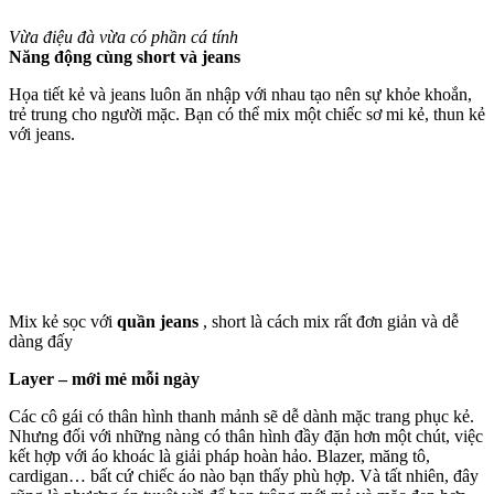
Vừa điệu đà vừa có phần cá tính
Năng động cùng short và jeans
Họa tiết kẻ và jeans luôn ăn nhập với nhau tạo nên sự khỏe khoắn,
trẻ trung cho người mặc. Bạn có thể mix một chiếc sơ mi kẻ, thun kẻ
với jeans.
Mix kẻ sọc với
quần jeans
, short là cách mix rất đơn giản và dễ
dàng đấy
Layer – mới mẻ mỗi ngày
Các cô gái có thân hình thanh mảnh sẽ dễ dành mặc trang phục kẻ.
Nhưng đối với những nàng có thân hình đầy đặn hơn một chút, việc
kết hợp với áo khoác là giải pháp hoàn hảo. Blazer, măng tô,
cardigan… bất cứ chiếc áo nào bạn thấy phù hợp. Và tất nhiên, đây