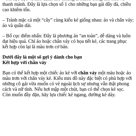
thanh mảnh. Đây là lựa chọn số 1 cho những bạn gái đẫy đà, chiều
cao khiêm tốn.
– Tránh mặc cả một “cây” cùng kiểu kẻ giống nhau: áo và chân váy;
áo và quần dài.
– Bố cục điểm nhấn: Đây là phương án “an toàn”, dễ dàng và luôn
đạt hiệu quả. Chỉ áo hoặc chân váy có họa tiết kẻ, các trang phục
kết hợp còn lại là màu trơn cơ bản.
Dưới đây là một số gợi ý dành cho bạn
Kết hợp với chân váy
Bạn có thể kết hợp một chiếc áo kẻ với
chân váy
một màu hoặc áo
màu trơn với chân váy kẻ. Kiểu mix đồ này đặc biệt có phù hợp với
những cô gái vừa muốn có vẻ ngoài lịch sự nhưng vẫn thật phong
cách và nữ tính. Nếu hơi mập một chút, bạn có thể chọn kẻ sọc.
Còn muốn đầy đặn, hãy lựa chiếc kẻ ngang, đường kẻ dày.