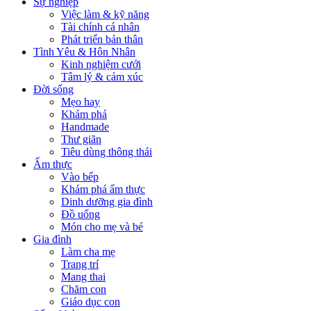
Sự nghiệp
Việc làm & kỹ năng
Tài chính cá nhân
Phát triển bản thân
Tình Yêu & Hôn Nhân
Kinh nghiệm cưới
Tâm lý & cảm xúc
Đời sống
Mẹo hay
Khám phá
Handmade
Thư giãn
Tiêu dùng thông thái
Ẩm thực
Vào bếp
Khám phá ẩm thực
Dinh dưỡng gia đình
Đồ uống
Món cho mẹ và bé
Gia đình
Làm cha mẹ
Trang trí
Mang thai
Chăm con
Giáo dục con