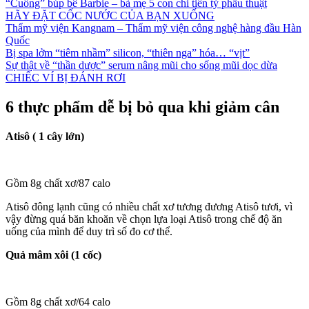
“Cuồng” búp bê Barbie – bà mẹ 5 con chi tiền tỷ phẫu thuật
HÃY ĐẶT CỐC NƯỚC CỦA BẠN XUỐNG
Thẩm mỹ viện Kangnam – Thẩm mỹ viện công nghệ hàng đầu Hàn
Quốc
Bị spa lởm “tiêm nhầm” silicon, “thiên nga” hóa… “vịt”
Sự thật về “thần dược” serum nâng mũi cho sống mũi dọc dừa
CHIẾC VÍ BỊ ĐÁNH RƠI
6 thực phẩm dễ bị bỏ qua khi giảm cân
Atisô ( 1 cây lớn)
Gồm 8g chất xơ/87 calo
Atisô đông lạnh cũng có nhiều chất xơ tương đương Atisô tươi, vì
vậy đừng quá băn khoăn về chọn lựa loại Atisô trong chế độ ăn
uống của mình để duy trì số đo cơ thể.
Quả mâm xôi (1 cốc)
Gồm 8g chất xơ/64 calo