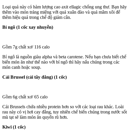
Loại quả này có hàm lượng cao axit ellagic chống ung thư. Bạn hãy
thêm vào món tráng miệng với quả xuân đào và quả mâm xôi để
thêm hiệu quả trong chế độ giảm cân.
Bí ngô (1 cốc xay nhuyễn)
Gồm 7g chất xơ/ 116 calo
Bí ngô là nguồn giàu alpha và beta carotene. Nếu bạn chưa biết chế
biến món ăn như thế nào với bí ngô thì hãy nấu chúng trong các
món canh hoặc soup.
Cải Brussel (cải tây đắng) (1 cốc)
Gồm 6g chất xơ/ 65 calo
Cải Brussels chứa nhiều protein hơn so với các loại rau khác. Loài
rau này có vị hơi cay đắng, tuy nhiên chế biến chúng trong nước sốt
mù tạt sẽ làm món ăn quyến rũ hơn.
Kiwi (1 cốc)