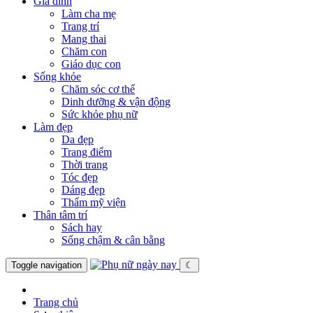
Gia đình
Làm cha mẹ
Trang trí
Mang thai
Chăm con
Giáo dục con
Sống khỏe
Chăm sóc cơ thể
Dinh dưỡng & vận động
Sức khỏe phụ nữ
Làm đẹp
Da đẹp
Trang điểm
Thời trang
Tóc đẹp
Dáng đẹp
Thẩm mỹ viện
Thân tâm trí
Sách hay
Sống chậm & cân bằng
Toggle navigation
☾
Trang chủ