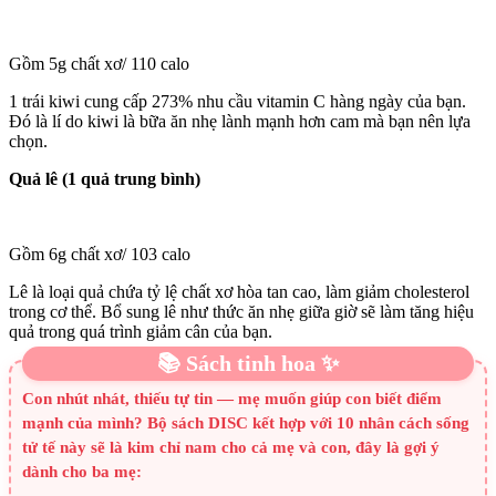
Gồm 5g chất xơ/ 110 calo
1 trái kiwi cung cấp 273% nhu cầu vitamin C hàng ngày của bạn.
Đó là lí do kiwi là bữa ăn nhẹ lành mạnh hơn cam mà bạn nên lựa
chọn.
Quả lê (1 quả trung bình)
Gồm 6g chất xơ/ 103 calo
Lê là loại quả chứa tỷ lệ chất xơ hòa tan cao, làm giảm cholesterol
trong cơ thể. Bổ sung lê như thức ăn nhẹ giữa giờ sẽ làm tăng hiệu
quả trong quá trình giảm cân của bạn.
📚 Sách tinh hoa ✨
Con nhút nhát, thiếu tự tin — mẹ muốn giúp con biết điểm
mạnh của mình? Bộ sách DISC kết hợp với 10 nhân cách sống
tử tế này sẽ là kim chỉ nam cho cả mẹ và con, đây là gợi ý
dành cho ba mẹ: