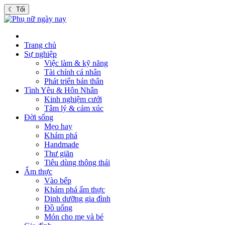
☾
Tối
Trang chủ
Sự nghiệp
Việc làm & kỹ năng
Tài chính cá nhân
Phát triển bản thân
Tình Yêu & Hôn Nhân
Kinh nghiệm cưới
Tâm lý & cảm xúc
Đời sống
Mẹo hay
Khám phá
Handmade
Thư giãn
Tiêu dùng thông thái
Ẩm thực
Vào bếp
Khám phá ẩm thực
Dinh dưỡng gia đình
Đồ uống
Món cho mẹ và bé