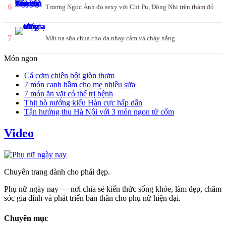
6
Trương Ngọc Ánh đọ sexy với Chi Pu, Đông Nhi trên thảm đỏ
7
Mặt nạ sữa chua cho da nhạy cảm và cháy nắng
Món ngon
Cá cơm chiên bột giòn thơm
7 món canh hầm cho mẹ nhiều sữa
7 món ăn vặt có thể trị bệnh
Thịt bò nướng kiểu Hàn cực hấp dẫn
Tận hưởng thu Hà Nội với 3 món ngon từ cốm
Video
Chuyên trang dành cho phái đẹp.
Phụ nữ ngày nay — nơi chia sẻ kiến thức sống khỏe, làm đẹp, chăm
sóc gia đình và phát triển bản thân cho phụ nữ hiện đại.
Chuyên mục