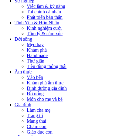
Sự nghiệp
Việc làm & kỹ năng
Tài chính cá nhân
Phát triển bản thân
Tình Yêu & Hôn Nhân
Kinh nghiệm cưới
Tâm lý & cảm xúc
Đời sống
Mẹo hay
Khám phá
Handmade
Thư giãn
Tiêu dùng thông thái
Ẩm thực
Vào bếp
Khám phá ẩm thực
Dinh dưỡng gia đình
Đồ uống
Món cho mẹ và bé
Gia đình
Làm cha mẹ
Trang trí
Mang thai
Chăm con
Giáo dục con