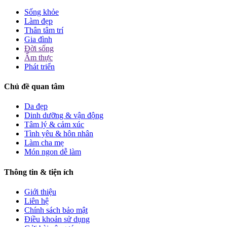
Sống khỏe
Làm đẹp
Thân tâm trí
Gia đình
Đời sống
Ẩm thực
Phát triển
Chủ đề quan tâm
Da đẹp
Dinh dưỡng & vận động
Tâm lý & cảm xúc
Tình yêu & hôn nhân
Làm cha mẹ
Món ngon dễ làm
Thông tin & tiện ích
Giới thiệu
Liên hệ
Chính sách bảo mật
Điều khoản sử dụng