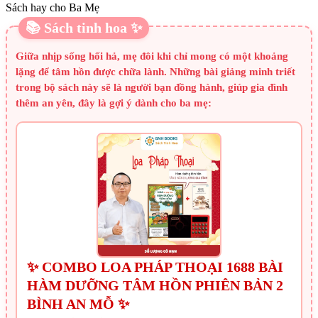
Sách hay cho Ba Mẹ
📚 Sách tinh hoa ✨
Giữa nhịp sống hối hả, mẹ đôi khi chỉ mong có một khoảng
lặng để tâm hồn được chữa lành. Những bài giảng minh triết
trong bộ sách này sẽ là người bạn đồng hành, giúp gia đình
thêm an yên, đây là gợi ý dành cho ba mẹ:
✨ COMBO LOA PHÁP THOẠI 1688 BÀI
HÀM DƯỠNG TÂM HỒN PHIÊN BẢN 2
BÌNH AN MỖ ✨