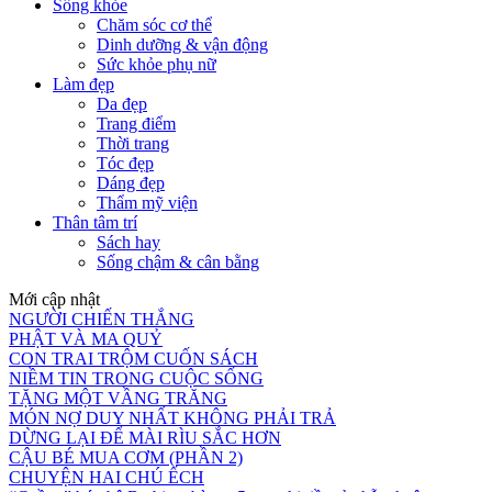
Sống khỏe
Chăm sóc cơ thể
Dinh dưỡng & vận động
Sức khỏe phụ nữ
Làm đẹp
Da đẹp
Trang điểm
Thời trang
Tóc đẹp
Dáng đẹp
Thẩm mỹ viện
Thân tâm trí
Sách hay
Sống chậm & cân bằng
Mới cập nhật
NGƯỜI CHIẾN THẮNG
PHẬT VÀ MA QUỶ
CON TRAI TRỘM CUỐN SÁCH
NIỀM TIN TRONG CUỘC SỐNG
TẶNG MỘT VẦNG TRĂNG
MÓN NỢ DUY NHẤT KHÔNG PHẢI TRẢ
DỪNG LẠI ĐỂ MÀI RÌU SẮC HƠN
CẬU BÉ MUA CƠM (PHẦN 2)
CHUYỆN HAI CHÚ ẾCH