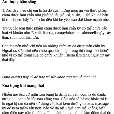
Ăn thực phẩm sống
Trước đây, nếu chị em là tín đồ của những món ăn với thực phẩm
chưa được làm chín như phở bò tái, gỏi cá, sushi,… thì khi đã bầu
bí rồi chị em hãy “cai” cho đến khi bé yêu trào đời khỏe mạnh nhé.
Trong các loại thực phẩm chưa được làm chín kỹ có thể chứa các
loại vi khuẩn như E.coli, listeria, campylobactor, salmonella gây sảy
thai, sinh non, thai lưu.
Các mẹ nên nhớ, chỉ nên ăn những thức ăn đã được nấu chín kỹ.
Ngoài ra, sữa tươi nếu chưa qua khâu tiệt trùng thì cũng “bỏ luôn”
nhé vì có thể trong sữa có chứa khuẩn listeria làm tăng nguy cơ sảy
thai đấy.
Dinh dưỡng hợp lý để bảo vệ sức khỏe của mẹ và thai nhi.
Xoa bụng khi mang thai
Nhiều mẹ bầu cứ nghĩ xoa bụng là đang âu yếm con, là dỗ dành,
nựng nịu con nên lúc nào cũng xoa. Còn một số bà mẹ khác thì lại
lo ngại bị rạn da nên sử dụng các loại kem dưỡng da xoa, massage
kỹ để kem thấm sâu hơn, bảo vệ da hiệu quả hơn mà không biết
rằng điều này gây tác động đến thành bụng, có thể làm động thai do