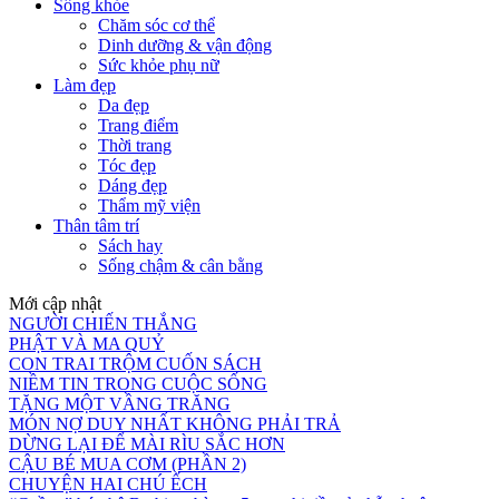
Sống khỏe
Chăm sóc cơ thể
Dinh dưỡng & vận động
Sức khỏe phụ nữ
Làm đẹp
Da đẹp
Trang điểm
Thời trang
Tóc đẹp
Dáng đẹp
Thẩm mỹ viện
Thân tâm trí
Sách hay
Sống chậm & cân bằng
Mới cập nhật
NGƯỜI CHIẾN THẮNG
PHẬT VÀ MA QUỶ
CON TRAI TRỘM CUỐN SÁCH
NIỀM TIN TRONG CUỘC SỐNG
TẶNG MỘT VẦNG TRĂNG
MÓN NỢ DUY NHẤT KHÔNG PHẢI TRẢ
DỪNG LẠI ĐỂ MÀI RÌU SẮC HƠN
CẬU BÉ MUA CƠM (PHẦN 2)
CHUYỆN HAI CHÚ ẾCH