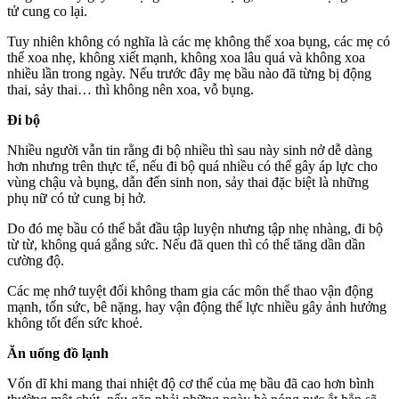
tử cung co lại.
Tuy nhiên không có nghĩa là các mẹ không thể xoa bụng, các mẹ có
thể xoa nhẹ, không xiết mạnh, không xoa lâu quá và không xoa
nhiều lần trong ngày. Nếu trước đây mẹ bầu nào đã từng bị động
thai, sảy thai… thì không nên xoa, vỗ bụng.
Đi bộ
Nhiều người vẫn tin rằng đi bộ nhiều thì sau này sinh nở dễ dàng
hơn nhưng trên thực tế, nếu đi bộ quá nhiều có thể gây áp lực cho
vùng chậu và bụng, dẫn đến sinh non, sảy thai đặc biệt là những
phụ nữ có tử cung bị hở.
Do đó mẹ bầu có thể bắt đầu tập luyện nhưng tập nhẹ nhàng, đi bộ
từ từ, không quá gắng sức. Nếu đã quen thì có thể tăng dần dần
cường độ.
Các mẹ nhớ tuyệt đối không tham gia các môn thể thao vận động
mạnh, tốn sức, bê nặng, hay vận động thể lực nhiều gây ảnh hưởng
không tốt đến sức khoẻ.
Ăn uống đồ lạnh
Vốn dĩ khi mang thai nhiệt độ cơ thể của mẹ bầu đã cao hơn bình