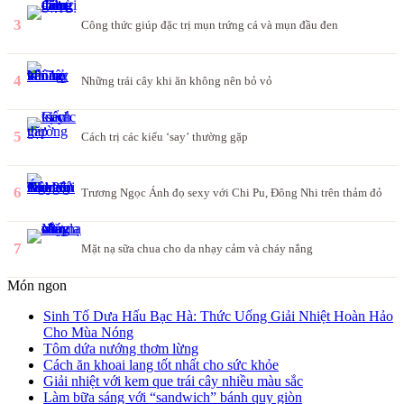
3
Công thức giúp đặc trị mụn trứng cá và mụn đầu đen
4
Những trái cây khi ăn không nên bỏ vỏ
5
Cách trị các kiểu ‘say’ thường gặp
6
Trương Ngọc Ánh đọ sexy với Chi Pu, Đông Nhi trên thảm đỏ
7
Mặt nạ sữa chua cho da nhạy cảm và cháy nắng
Món ngon
Sinh Tố Dưa Hấu Bạc Hà: Thức Uống Giải Nhiệt Hoàn Hảo
Cho Mùa Nóng
Tôm dứa nướng thơm lừng
Cách ăn khoai lang tốt nhất cho sức khỏe
Giải nhiệt với kem que trái cây nhiều màu sắc
Làm bữa sáng với “sandwich” bánh quy giòn