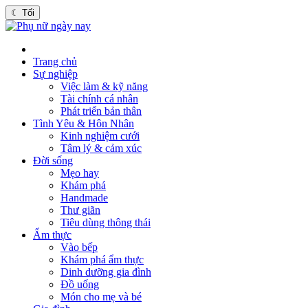
☾
Tối
Trang chủ
Sự nghiệp
Việc làm & kỹ năng
Tài chính cá nhân
Phát triển bản thân
Tình Yêu & Hôn Nhân
Kinh nghiệm cưới
Tâm lý & cảm xúc
Đời sống
Mẹo hay
Khám phá
Handmade
Thư giãn
Tiêu dùng thông thái
Ẩm thực
Vào bếp
Khám phá ẩm thực
Dinh dưỡng gia đình
Đồ uống
Món cho mẹ và bé