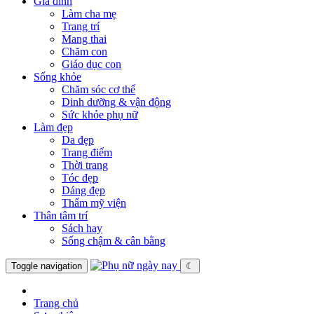
Gia đình
Làm cha mẹ
Trang trí
Mang thai
Chăm con
Giáo dục con
Sống khỏe
Chăm sóc cơ thể
Dinh dưỡng & vận động
Sức khỏe phụ nữ
Làm đẹp
Da đẹp
Trang điểm
Thời trang
Tóc đẹp
Dáng đẹp
Thẩm mỹ viện
Thân tâm trí
Sách hay
Sống chậm & cân bằng
Toggle navigation
☾
Trang chủ