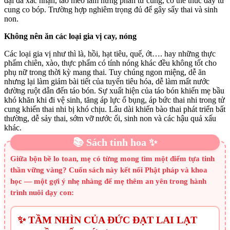
đại đã xác nhận, táo mèo làm hưng phấn tử cung, có thể thúc đẩy tử
cung co bóp. Trường hợp nghiêm trọng đủ để gây sẩy thai và sinh
non.
Không nên ăn các loại gia vị cay, nóng
Các loại gia vị như thì là, hồi, hạt tiêu, quế, ớt…. hay những thực
phẩm chiên, xào, thực phẩm có tính nóng khác đều không tốt cho
phụ nữ trong thời kỳ mang thai. Tuy chúng ngon miệng, dễ ăn
nhưng lại làm giảm bài tiết của tuyến tiêu hóa, dễ làm mất nước
đường ruột dẫn đến táo bón. Sự xuất hiện của táo bón khiến mẹ bầu
khó khăn khi đi vệ sinh, tăng áp lực ổ bụng, áp bức thai nhi trong tử
cung khiến thai nhi bị khó chịu. Lâu dài khiến bào thai phát triển bất
thường, dễ sảy thai, sớm vỡ nước ối, sinh non và các hậu quả xấu
khác.
📚 Sách tinh hoa ✨
Giữa bộn bề lo toan, mẹ có từng mong tìm một điểm tựa tinh
thần vững vàng? Cuốn sách này kết nối Phật pháp và khoa
học — một gợi ý nhẹ nhàng để mẹ thêm an yên trong hành
trình nuôi dạy con:
✨ TẦM NHÌN CỦA ĐỨC ĐẠT LAI LẠT