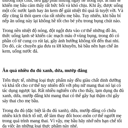
thường một chút, nếu gặp phải những ngày hè nóng nực ắt hẳn sẽ
khiến mẹ bầu cảm thấy rất bức bối và khó chịu. Khi ấy, được uống
một cốc nước lạnh hay ăn kem để giải nhiệt thì quả là tuyệt vời. Và
đây cũng là thói quen của rất nhiều mẹ bầu. Tuy nhiên, khi bầu bí
nếp ăn uống này lại không hề tốt cho bé yêu trong bụng chút nào.
Trong nền nhiệt độ nóng, đột ngột đưa vào cơ thể những đồ ăn,
thức uống lạnh sẽ khiến các mạch máu ở vùng bụng, trong đó có
phần cổ tử cung co rút lại, gây ảnh hưởng không tốt đến thai nhi.
Do đó, các chuyên gia đưa ra lời khuyên, bà bầu nên hạn chế ăn
kem, uống nước đá.
Ăn quá nhiều đu đủ xanh, dứa, mướp đắng
Trên thực tế, những loại thực phẩm này đều giàu chất dinh dưỡng
và khá tốt cho cơ thể tuy nhiên đối với phụ nữ mang thai nó lại có
tác dụng ngược lại. Rất nhiều nghiên cứu cho thấy, lạm dụng đu đủ
xanh, dứa, mướp đắng khi mang thai có thể gây hại thậm chí gây
sảy thai cho mẹ bầu.
Trong đu đủ (đặc biệt là đu đủ xanh), dứa, mướp đắng có chứa
nhiều kích thích tố nữ, dễ làm thay đổi hooc-môn cơ thể người mẹ
trong quá trình mang thai. Vì vậy, mẹ bầu hãy nhớ nên hạn chế tối
đa việc ăn những loại thực phẩm này nhé.