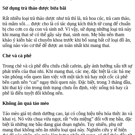
Sử dụng trà thảo dược bừa bãi
Rất nhiều loại trà thảo dược như trà thì là, trà hoa cúc, trà cam thảo,
trà mâm xôi… được cho là có tác dụng kích thích tử cung để chuẩn
bị cho cơn co dạ con và sinh nở. Vì vậy, sử dụng những loại trà này
khi mang thai sẽ có thể gây sảy thai, sinh non. Mẹ bầu nên tham
khảo ý kiến bác sĩ chuyên khoa trước khi bổ sung bất cứ loại đồ ăn,
uống nào vào cơ thể để được an toàn nhất khi mang thai.
Chè và cà phê
Trong chè và cà phê đều chứa chất cafein, gây ảnh hưởng xấu tới sự
phát triển của thai nhi. Khi mang thai, các mẹ, đặc biệt là các bà mẹ
văn phòng vốn quen làm việc với một tách trà hay một cốc cà phê
bên cạnh nên “cai” ngay thói quen này. Đặc biệt, trong 3 tháng đầu,
khi thai kỳ còn trong tình trạng chưa ổn định, việc uống trà hay cà
phê là điều tuyệt đối không nên.
Không ăn quả táo mèo
Táo mèo giá trị dinh dưỡng cao, lại có công hiệu tiêu hóa thức ăn và
khai vị. Nó vừa chua vừa ngọt, rất “vừa miệng” đối với mẹ bầu, đặc
biệt là những mẹ bầu đang giai đoạn nghén. Tuy nhiên, phụ nữ
mang thai không nên ăn nhiều loại quả này. Nghiên cứu y tế hiện