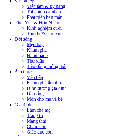
Sự nghiệp
Việc làm & kỹ năng
Tài chính cá nhân
Phát triển bản thân
Tình Yêu & Hôn Nhân
Kinh nghiệm cưới
Tâm lý & cảm xúc
Đời sống
Mẹo hay
Khám phá
Handmade
Thư giãn
Tiêu dùng thông thái
Ẩm thực
Vào bếp
Khám phá ẩm thực
Dinh dưỡng gia đình
Đồ uống
Món cho mẹ và bé
Gia đình
Làm cha mẹ
Trang trí
Mang thai
Chăm con
Giáo dục con