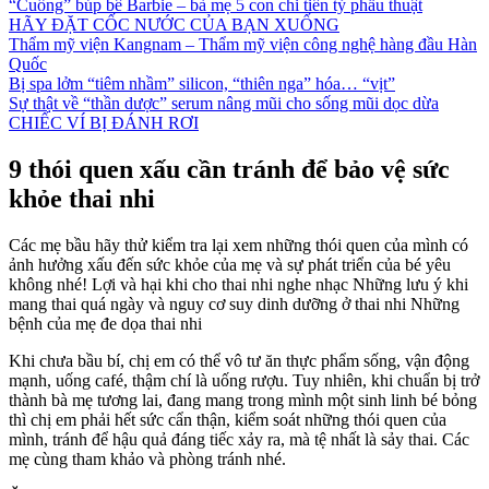
“Cuồng” búp bê Barbie – bà mẹ 5 con chi tiền tỷ phẫu thuật
HÃY ĐẶT CỐC NƯỚC CỦA BẠN XUỐNG
Thẩm mỹ viện Kangnam – Thẩm mỹ viện công nghệ hàng đầu Hàn
Quốc
Bị spa lởm “tiêm nhầm” silicon, “thiên nga” hóa… “vịt”
Sự thật về “thần dược” serum nâng mũi cho sống mũi dọc dừa
CHIẾC VÍ BỊ ĐÁNH RƠI
9 thói quen xấu cần tránh để bảo vệ sức
khỏe thai nhi
Các mẹ bầu hãy thử kiểm tra lại xem những thói quen của mình có
ảnh hưởng xấu đến sức khỏe của mẹ và sự phát triển của bé yêu
không nhé! Lợi và hại khi cho thai nhi nghe nhạc Những lưu ý khi
mang thai quá ngày và nguy cơ suy dinh dưỡng ở thai nhi Những
bệnh của mẹ đe dọa thai nhi
Khi chưa bầu bí, chị em có thể vô tư ăn thực phẩm sống, vận động
mạnh, uống café, thậm chí là uống rượu. Tuy nhiên, khi chuẩn bị trở
thành bà mẹ tương lai, đang mang trong mình một sinh linh bé bỏng
thì chị em phải hết sức cẩn thận, kiểm soát những thói quen của
mình, tránh để hậu quả đáng tiếc xảy ra, mà tệ nhất là sảy thai. Các
mẹ cùng tham khảo và phòng tránh nhé.