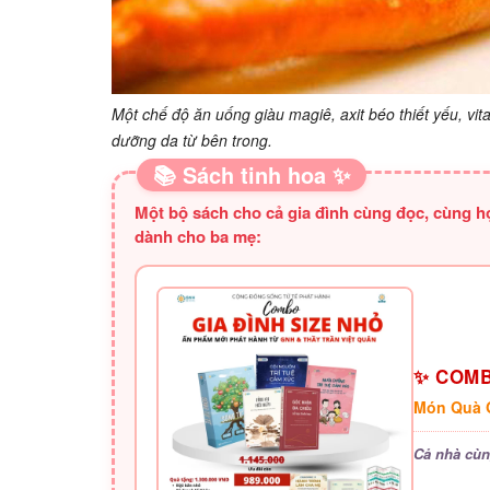
Một chế độ ăn uống giàu magiê, axit béo thiết yếu, v
dưỡng da từ bên trong.
📚 Sách tinh hoa ✨
Một bộ sách cho cả gia đình cùng đọc, cùng học
dành cho ba mẹ:
✨ COMB
Món Quà G
Cả nhà cùn