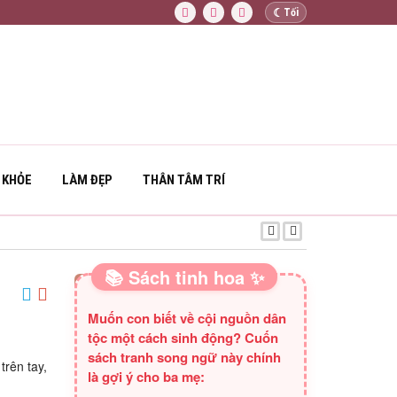
☾
Tối
 KHỎE
LÀM ĐẸP
THÂN TÂM TRÍ
PHẬT VÀ MA QUỶ
📚 Sách tinh hoa ✨
SÁCH HAY CHO BA MẸ
Muốn con biết về cội nguồn dân
tộc một cách sinh động? Cuốn
sách tranh song ngữ này chính
trên tay,
là gợi ý cho ba mẹ: