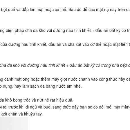
bột quế và đắp lên mặt hoặc cơ thể. Sau đó để các mặt nạ này trên d
ụng biện pháp chà da khô với đường nâu tinh khiết + dầu ăn bất kỳ có t
của đường nâu tinh khiết, dầu ăn và chà xát vào cơ thể hoặc mặt tiền 
chà da khô với đường nâu tinh khiết + dầu ăn bất kỳ có trong nhà bếp 
ỗng canh mật ong hoặc thêm mấy giọt nước chanh vào công thức này đ
áp dụng, hãy làm sạch da bằng nước ấm nhé.
da khô bong tróc và nứt nẻ rất hiệu quả.
 tối trước khi đi ngủ và buổi sáng thức dậy bạn sẽ có đôi môi mịn màn
 gót chân và khuỷu tay.