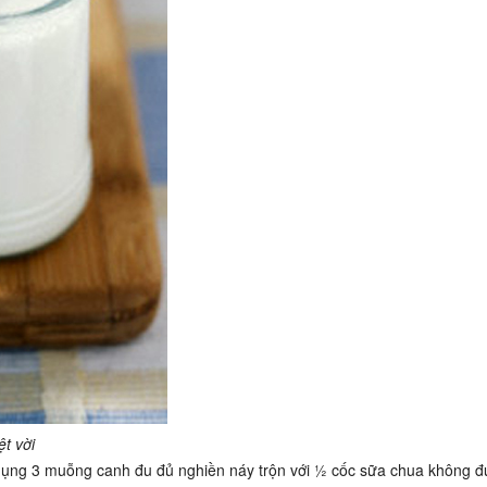
t vời
 dụng 3 muỗng canh đu đủ nghiền náy trộn với ½ cốc sữa chua không 