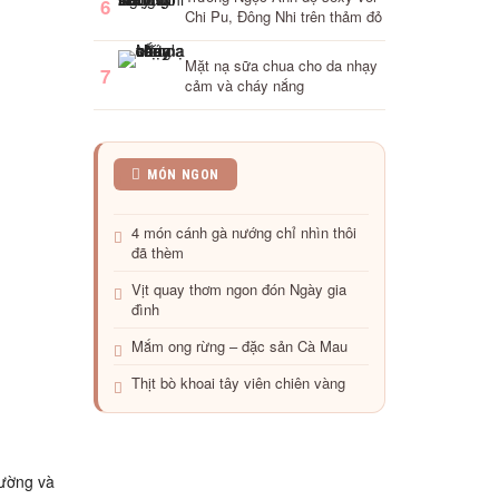
6
Chi Pu, Đông Nhi trên thảm đỏ
Mặt nạ sữa chua cho da nhạy
7
cảm và cháy nắng
Cẩn
MÓN NGON
trọng
với
4 món cánh gà nướng chỉ nhìn thôi
3
đã thèm
loại
thực
Vịt quay thơm ngon đón Ngày gia
phẩm
đình
có
thể
Mắm ong rừng – đặc sản Cà Mau
‘đầu
độc’
Thịt bò khoai tây viên chiên vàng
bạn
đường và