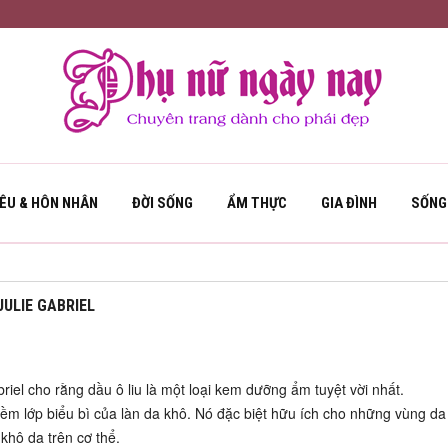
YÊU & HÔN NHÂN
ĐỜI SỐNG
ẨM THỰC
GIA ĐÌNH
SỐNG
ULIE GABRIEL
el cho rằng dầu ô liu là một loại kem dưỡng ẩm tuyệt vời nhất.
ềm lớp biểu bì của làn da khô. Nó đặc biệt hữu ích cho những vùng da 
 khô da trên cơ thể.