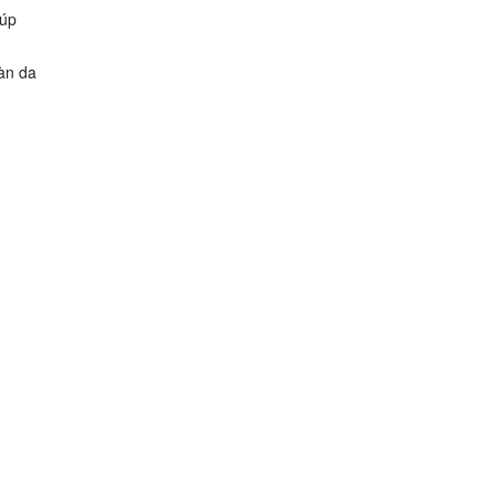
iúp
àn da