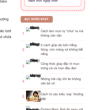
Nam mỗi ngày nhé!
 thêm
thường
ĐỌC NHIỀU NHẤT
ác tươi
Cách làm mụn tự “chui” ra mà
1
không cần nặn
 nó chứa
2 cách giúp da luôn trắng
2
hồng, mịn màng và không bắt
nắng
Công thức giúp đặc trị mụn
3
trứng cá và mụn đầu đen
Những trái cây khi ăn không
4
nên bỏ vỏ
Cách trị các kiểu ‘say’ thường
5
gặp
Trương Ngọc Ánh đọ sexy với