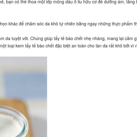
 nẻ, bạn có thể thoa một lớp mỏng dầu ô liu hữu cơ để dưỡng ẩm, tăng
ựa chọn khác để chăm sóc da khô tự nhiên bằng ngay những thực phẩm 
m da tuyệt vời. Chúng giúp tẩy tế bào chết nhẹ nhàng, mang lại cảm gi
một loại kem tẩy tế bào chết đặc biệt an toàn cho làn da rất khô bởi vì