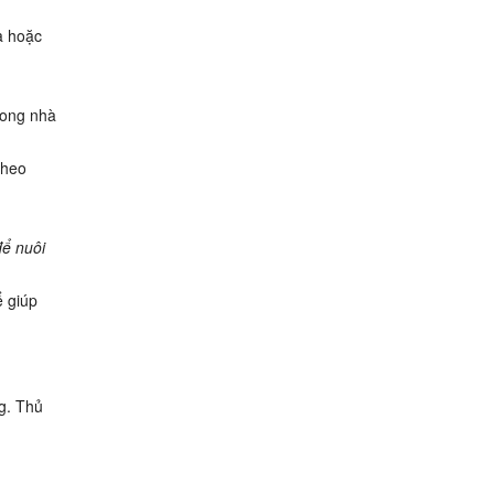
a hoặc
rong nhà
theo
để nuôi
ể giúp
g. Thủ