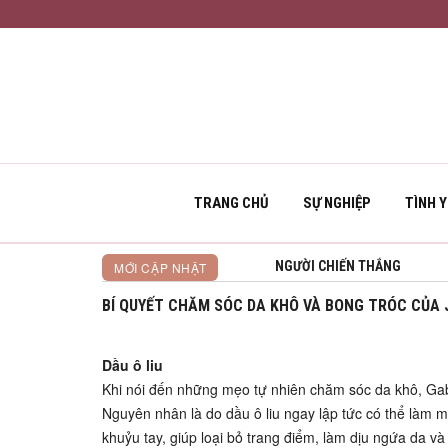
TRANG CHỦ
SỰ NGHIỆP
TÌNH 
NGƯỜI CHIẾN THẮNG
MỚI CẬP NHẬT
BÍ QUYẾT CHĂM SÓC DA KHÔ VÀ BONG TRÓC CỦA J
Dầu ô liu
Khi nói đến những mẹo tự nhiên chăm sóc da khô, Gabri
Nguyên nhân là do dầu ô liu ngay lập tức có thể làm m
khuỷu tay, giúp loại bỏ trang điểm, làm dịu ngứa da và