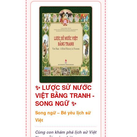
✨ LƯỢC SỬ NƯỚC
VIỆT BẰNG TRANH -
SONG NGỮ ✨
Song ngữ – Bé yêu lịch sử
Việt
Cùng con khám phá lịch sử Việt