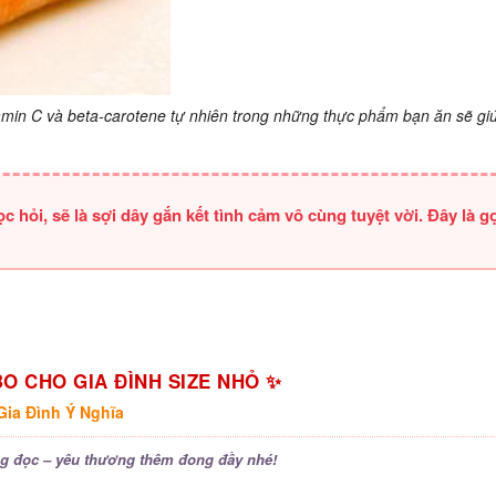
itamin C và beta-carotene tự nhiên trong những thực phẩm bạn ăn sẽ gi
 hỏi, sẽ là sợi dây gắn kết tình cảm vô cùng tuyệt vời. Đây là gợ
O CHO GIA ĐÌNH SIZE NHỎ ✨
ia Đình Ý Nghĩa
g đọc – yêu thương thêm đong đầy nhé!