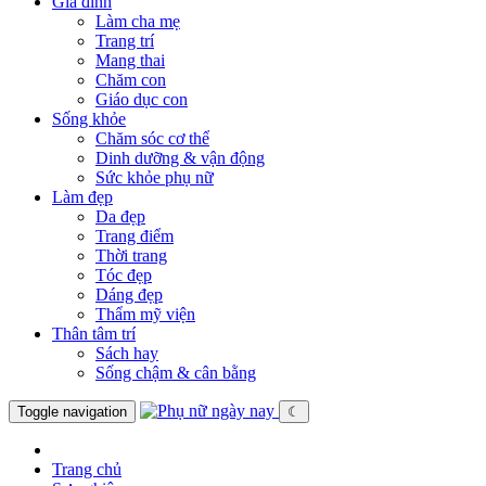
Gia đình
Làm cha mẹ
Trang trí
Mang thai
Chăm con
Giáo dục con
Sống khỏe
Chăm sóc cơ thể
Dinh dưỡng & vận động
Sức khỏe phụ nữ
Làm đẹp
Da đẹp
Trang điểm
Thời trang
Tóc đẹp
Dáng đẹp
Thẩm mỹ viện
Thân tâm trí
Sách hay
Sống chậm & cân bằng
Toggle navigation
☾
Trang chủ