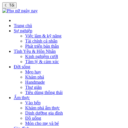
☾
Tối
Trang chủ
Sự nghiệp
Việc làm & kỹ năng
Tài chính cá nhân
Phát triển bản thân
Tình Yêu & Hôn Nhân
Kinh nghiệm cưới
Tâm lý & cảm xúc
Đời sống
Mẹo hay
Khám phá
Handmade
Thư giãn
Tiêu dùng thông thái
Ẩm thực
Vào bếp
Khám phá ẩm thực
Dinh dưỡng gia đình
Đồ uống
Món cho mẹ và bé