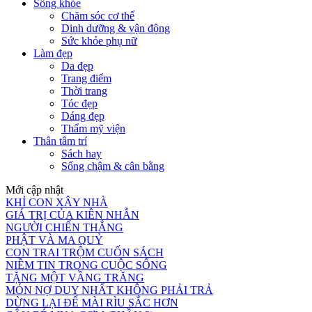
Sống khỏe
Chăm sóc cơ thể
Dinh dưỡng & vận động
Sức khỏe phụ nữ
Làm đẹp
Da đẹp
Trang điểm
Thời trang
Tóc đẹp
Dáng đẹp
Thẩm mỹ viện
Thân tâm trí
Sách hay
Sống chậm & cân bằng
Mới cập nhật
KHỈ CON XÂY NHÀ
GIÁ TRỊ CỦA KIÊN NHẪN
NGƯỜI CHIẾN THẮNG
PHẬT VÀ MA QUỶ
CON TRAI TRỘM CUỐN SÁCH
NIỀM TIN TRONG CUỘC SỐNG
TẶNG MỘT VẦNG TRĂNG
MÓN NỢ DUY NHẤT KHÔNG PHẢI TRẢ
DỪNG LẠI ĐỂ MÀI RÌU SẮC HƠN