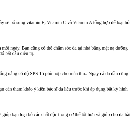
y sẽ bổ sung vitamin E, Vitamin C và Vitamin A tổng hợp để loại bỏ
 mỗi ngày. Bạn cũng có thể chăm sóc da tại nhà bằng mặt nạ dưỡng
ó bắt đầu điều trị.
hống nắng có độ SPS 15 phù hợp cho mùa thu.. Ngay cả da dầu cũng
 cần tham khảo ý kiến bác sĩ da liễu trước khi áp dụng bất kỳ hình
iúp bạn loại bỏ các chất độc trong cơ thể tốt hơn và giúp cho da bài