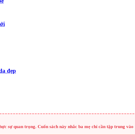
bé
ới
 da đẹp
hực sự quan trọng. Cuốn sách này nhắc ba mẹ chỉ cần tập trung vào m