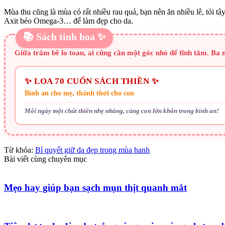
Mùa thu cũng là mùa có rất nhiều rau quả, bạn nên ăn nhiều lê, tỏi tây
Axit béo Omega-3… để làm đẹp cho da.
📚 Sách tinh hoa ✨
Giữa trăm bề lo toan, ai cũng cần một góc nhỏ để tĩnh tâm. Ba
✨ LOA 70 CUỐN SÁCH THIỀN ✨
Bình an cho mẹ, thảnh thơi cho con
Mỗi ngày một chút thiền nhẹ nhàng, cùng con lớn khôn trong bình an!
Từ khóa:
Bí quyết giữ da đẹp trong mùa hanh
Bài viết cùng chuyên mục
Mẹo hay giúp bạn sạch mụn thịt quanh mắt