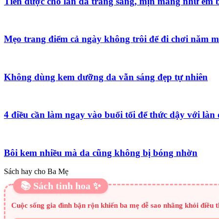
Tiên dược cho làn da trắng sáng, mịn màng như em 
Mẹo trang điểm cả ngày không trôi để đi chơi năm m
Không dùng kem dưỡng da vẫn sáng đẹp tự nhiên
4 điều cần làm ngay vào buổi tối để thức dậy với làn
Bôi kem nhiều mà da cũng không bị bóng nhờn
Sách hay cho Ba Mẹ
📚 Sách tinh hoa ✨
Cuộc sống gia đình bận rộn khiến ba mẹ dễ sao nhãng khỏi điều t