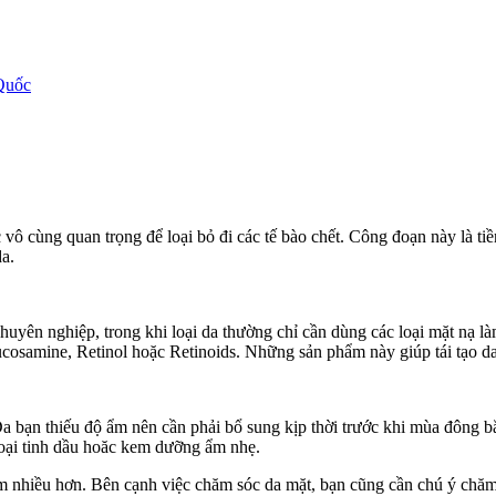
Quốc
c vô cùng quan trọng để loại bỏ đi các tế bào chết. Công đoạn này là t
a.
huyên nghiệp, trong khi loại da thường chỉ cần dùng các loại mặt nạ l
osamine, Retinol hoặc Retinoids. Những sản phẩm này giúp tái tạo da 
a bạn thiếu độ ẩm nên cần phải bổ sung kịp thời trước khi mùa đông b
loại tinh dầu hoăc kem dưỡng ẩm nhẹ.
 nhiều hơn. Bên cạnh việc chăm sóc da mặt, bạn cũng cần chú ý chăm