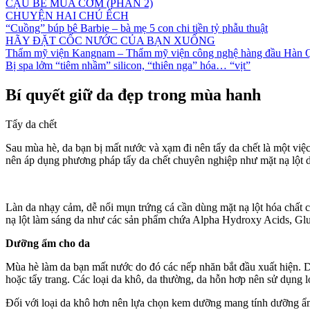
CẬU BÉ MUA CƠM (PHẦN 2)
CHUYỆN HAI CHÚ ẾCH
“Cuồng” búp bê Barbie – bà mẹ 5 con chi tiền tỷ phẫu thuật
HÃY ĐẶT CỐC NƯỚC CỦA BẠN XUỐNG
Thẩm mỹ viện Kangnam – Thẩm mỹ viện công nghệ hàng đầu Hàn 
Bị spa lởm “tiêm nhầm” silicon, “thiên nga” hóa… “vịt”
Bí quyết giữ da đẹp trong mùa hanh
Tẩy da chết
Sau mùa hè, da bạn bị mất nước và xạm đi nên tẩy da chết là một việ
nên áp dụng phương pháp tẩy da chết chuyên nghiệp như mặt nạ lột d
Làn da nhạy cảm, dễ nổi mụn trứng cá cần dùng mặt nạ lột hóa chất c
nạ lột làm sáng da như các sản phẩm chứa Alpha Hydroxy Acids, Gluc
Dưỡng ẩm cho da
Mùa hè làm da bạn mất nước do đó các nếp nhăn bắt đầu xuất hiện. D
hoặc tẩy trang. Các loại da khô, da thường, da hỗn hơp nên sử dụng 
Đối với loại da khô hơn nên lựa chọn kem dưỡng mang tính dưỡng ẩm