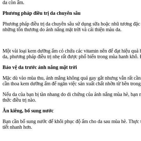
da còn ẩm.
Phương pháp điều trị da chuyên sâu
Phương pháp điều trị da chuyên sâu sử dụng sữa hoặc nhũ tương đặc 
những tổn thương do ánh nắng mặt trời và cải thiện màu da.
Một vài loại kem dưỡng ẩm có chứa các vitamin nên để đạt hiệu qu
da, phương pháp điều trị nhẹ rất được phổ biến trong mùa hanh khô. Đ
Bảo vệ da trước ánh nắng mặt trời
Mặc dù vào mùa thu, ánh mắng không quá gay gắt nhưng vẫn rất cần
cần thoa kem dưỡng ẩm để ngăn việc sản xuất chất nhờn từ bên trong
Nếu da của bạn bị tàn nhang do di chứng của ánh nắng mùa hè, bạn nê
thức điều trị nào.
Ăn kiêng, bổ sung nước
Bạn cần bổ sung nước để khôi phục độ ẩm cho da sau mùa hè. Thực tế 
tiết nhanh hơn.