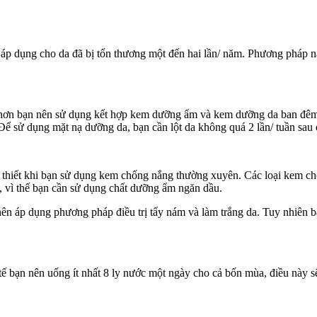
áp dụng cho da đã bị tổn thương một đến hai lần/ năm. Phương pháp nà
ả hơn bạn nên sử dụng kết hợp kem dưỡng ẩm và kem dưỡng da ban đêm
ể sử dụng mặt nạ dưỡng da, bạn cần lột da không quá 2 lần/ tuần sau đ
 thiết khi bạn sử dụng kem chống nắng thường xuyên. Các loại kem c
, vì thế bạn cần sử dụng chất dưỡng ẩm ngăn dầu.
n áp dụng phương pháp điều trị tẩy nám và làm trắng da. Tuy nhiên bạn
bạn nên uống ít nhất 8 ly nước một ngày cho cả bốn mùa, điều này sẽ g