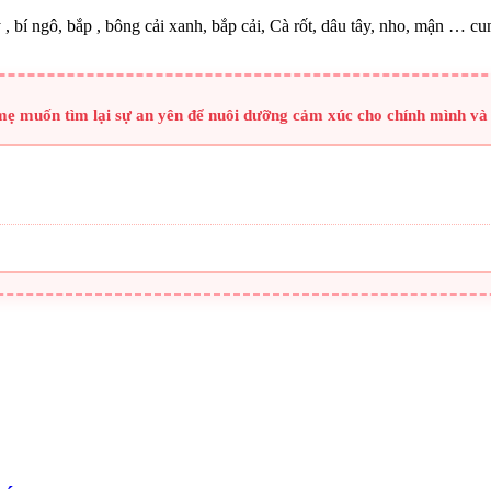
 , bí ngô, bắp , bông cải xanh, bắp cải, Cà rốt, dâu tây, nho, mận … cun
 mẹ muốn tìm lại sự an yên để nuôi dưỡng cảm xúc cho chính mình và