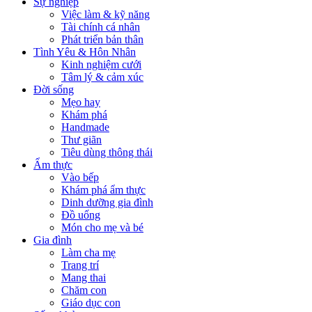
Sự nghiệp
Việc làm & kỹ năng
Tài chính cá nhân
Phát triển bản thân
Tình Yêu & Hôn Nhân
Kinh nghiệm cưới
Tâm lý & cảm xúc
Đời sống
Mẹo hay
Khám phá
Handmade
Thư giãn
Tiêu dùng thông thái
Ẩm thực
Vào bếp
Khám phá ẩm thực
Dinh dưỡng gia đình
Đồ uống
Món cho mẹ và bé
Gia đình
Làm cha mẹ
Trang trí
Mang thai
Chăm con
Giáo dục con