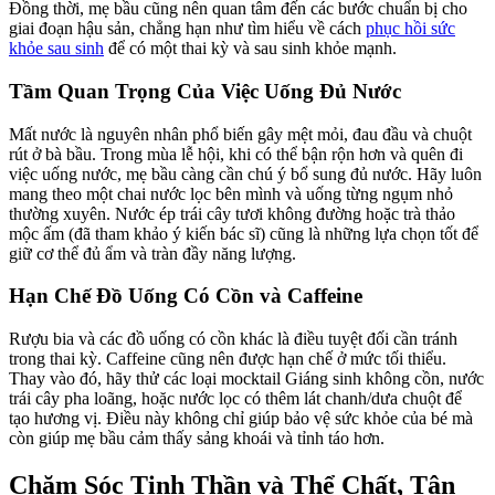
Đồng thời, mẹ bầu cũng nên quan tâm đến các bước chuẩn bị cho
giai đoạn hậu sản, chẳng hạn như tìm hiểu về cách
phục hồi sức
khỏe sau sinh
để có một thai kỳ và sau sinh khỏe mạnh.
Tầm Quan Trọng Của Việc Uống Đủ Nước
Mất nước là nguyên nhân phổ biến gây mệt mỏi, đau đầu và chuột
rút ở bà bầu. Trong mùa lễ hội, khi có thể bận rộn hơn và quên đi
việc uống nước, mẹ bầu càng cần chú ý bổ sung đủ nước. Hãy luôn
mang theo một chai nước lọc bên mình và uống từng ngụm nhỏ
thường xuyên. Nước ép trái cây tươi không đường hoặc trà thảo
mộc ấm (đã tham khảo ý kiến bác sĩ) cũng là những lựa chọn tốt để
giữ cơ thể đủ ẩm và tràn đầy năng lượng.
Hạn Chế Đồ Uống Có Cồn và Caffeine
Rượu bia và các đồ uống có cồn khác là điều tuyệt đối cần tránh
trong thai kỳ. Caffeine cũng nên được hạn chế ở mức tối thiểu.
Thay vào đó, hãy thử các loại mocktail Giáng sinh không cồn, nước
trái cây pha loãng, hoặc nước lọc có thêm lát chanh/dưa chuột để
tạo hương vị. Điều này không chỉ giúp bảo vệ sức khỏe của bé mà
còn giúp mẹ bầu cảm thấy sảng khoái và tỉnh táo hơn.
Chăm Sóc Tinh Thần và Thể Chất, Tận