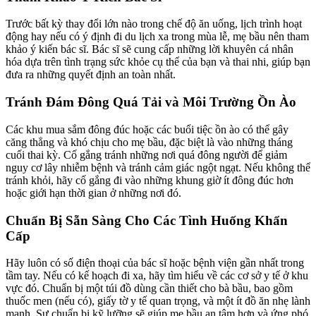
Trước bất kỳ thay đổi lớn nào trong chế độ ăn uống, lịch trình hoạt
động hay nếu có ý định đi du lịch xa trong mùa lễ, mẹ bầu nên tham
khảo ý kiến bác sĩ. Bác sĩ sẽ cung cấp những lời khuyên cá nhân
hóa dựa trên tình trạng sức khỏe cụ thể của bạn và thai nhi, giúp bạn
đưa ra những quyết định an toàn nhất.
Tránh Đám Đông Quá Tải và Môi Trường Ồn Ào
Các khu mua sắm đông đúc hoặc các buổi tiệc ồn ào có thể gây
căng thẳng và khó chịu cho mẹ bầu, đặc biệt là vào những tháng
cuối thai kỳ. Cố gắng tránh những nơi quá đông người để giảm
nguy cơ lây nhiễm bệnh và tránh cảm giác ngột ngạt. Nếu không thể
tránh khỏi, hãy cố gắng đi vào những khung giờ ít đông đúc hơn
hoặc giới hạn thời gian ở những nơi đó.
Chuẩn Bị Sẵn Sàng Cho Các Tình Huống Khẩn
Cấp
Hãy luôn có số điện thoại của bác sĩ hoặc bệnh viện gần nhất trong
tầm tay. Nếu có kế hoạch đi xa, hãy tìm hiểu về các cơ sở y tế ở khu
vực đó. Chuẩn bị một túi đồ dùng cần thiết cho bà bầu, bao gồm
thuốc men (nếu có), giấy tờ y tế quan trọng, và một ít đồ ăn nhẹ lành
mạnh. Sự chuẩn bị kỹ lưỡng sẽ giúp mẹ bầu an tâm hơn và ứng phó