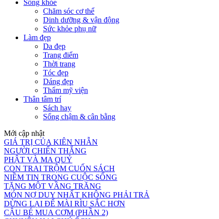
Sống khỏe
Chăm sóc cơ thể
Dinh dưỡng & vận động
Sức khỏe phụ nữ
Làm đẹp
Da đẹp
Trang điểm
Thời trang
Tóc đẹp
Dáng đẹp
Thẩm mỹ viện
Thân tâm trí
Sách hay
Sống chậm & cân bằng
Mới cập nhật
GIÁ TRỊ CỦA KIÊN NHẪN
NGƯỜI CHIẾN THẮNG
PHẬT VÀ MA QUỶ
CON TRAI TRỘM CUỐN SÁCH
NIỀM TIN TRONG CUỘC SỐNG
TẶNG MỘT VẦNG TRĂNG
MÓN NỢ DUY NHẤT KHÔNG PHẢI TRẢ
DỪNG LẠI ĐỂ MÀI RÌU SẮC HƠN
CẬU BÉ MUA CƠM (PHẦN 2)