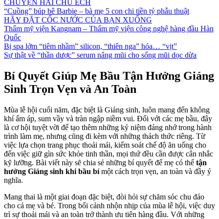
CHUYỆN HAI CHÚ ẾCH
“Cuồng” búp bê Barbie – bà mẹ 5 con chi tiền tỷ phẫu thuật
HÃY ĐẶT CỐC NƯỚC CỦA BẠN XUỐNG
Thẩm mỹ viện Kangnam – Thẩm mỹ viện công nghệ hàng đầu Hàn
Quốc
Bị spa lởm “tiêm nhầm” silicon, “thiên nga” hóa… “vịt”
Sự thật về “thần dược” serum nâng mũi cho sống mũi dọc dừa
Bí Quyết Giúp Mẹ Bầu Tận Hưởng Giáng
Sinh Trọn Vẹn và An Toàn
Mùa lễ hội cuối năm, đặc biệt là Giáng sinh, luôn mang đến không
khí ấm áp, sum vầy và tràn ngập niềm vui. Đối với các mẹ bầu, đây
là cơ hội tuyệt vời để tạo thêm những kỷ niệm đáng nhớ trong hành
trình làm mẹ, nhưng cũng đi kèm với những thách thức riêng. Từ
việc lựa chọn trang phục thoải mái, kiểm soát chế độ ăn uống cho
đến việc giữ gìn sức khỏe tinh thần, mọi thứ đều cần được cân nhắc
kỹ lưỡng. Bài viết này sẽ chia sẻ những bí quyết để mẹ có thể
tận
hưởng Giáng sinh khi bầu bí
một cách trọn vẹn, an toàn và đầy ý
nghĩa.
Mang thai là một giai đoạn đặc biệt, đòi hỏi sự chăm sóc chu đáo
cho cả mẹ và bé. Trong bối cảnh nhộn nhịp của mùa lễ hội, việc duy
trì sự thoải mái và an toàn trở thành ưu tiên hàng đầu. Với những