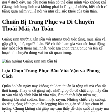
gợi ý dưới đây, mẹ bầu hoàn toàn có thể đắm mình vào không khí
Giáng sinh lung linh mà không phải lo lắng quá nhiều, biết cách cân
bằng giữa niềm vui lễ hội và nhu cầu sức khỏe của bản thân.
Chuẩn Bị Trang Phục và Di Chuyển
Thoải Mái, An Toàn
Giáng sinh thường gắn liền với những buổi tiệc tùng, mua sắm và
gặp gỡ bạn bè, người thân. Để có thể tham gia vào các hoạt động
này một cách thoải mái nhất, việc lựa chọn trang phục và lên kế
hoạch di chuyển đóng vai trò rất quan trọng.
Lựa Chọn Trang Phục Bầu Vừa Vặn và Phong
Cách
Quần áo bầu ngày nay không chỉ đơn thuần là rộng rãi mà còn rất
thời trang. Thay vì cố gắng mặc những bộ đồ cũ chật chội, hãy đầu
tư vào vài bộ cánh bầu bí vừa vặn, làm từ chất liệu mềm mại,
thoáng khí như cotton, linen hoặc rayon. Những chiếc váy suông,
áo dáng rộng kết hợp quần legging bầu co giãn sẽ là lựa chọn lý
tưởng. Chúng không chỉ giúp mẹ cảm thấy dễ chịu suốt cả ngày mà