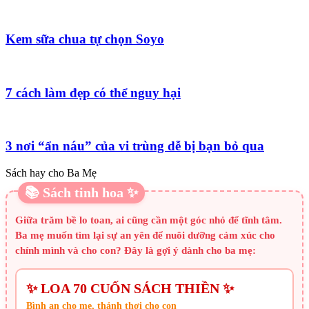
Kem sữa chua tự chọn Soyo
7 cách làm đẹp có thể nguy hại
3 nơi “ẩn náu” của vi trùng dễ bị bạn bỏ qua
Sách hay cho Ba Mẹ
📚 Sách tinh hoa ✨
Giữa trăm bề lo toan, ai cũng cần một góc nhỏ để tĩnh tâm.
Ba mẹ muốn tìm lại sự an yên để nuôi dưỡng cảm xúc cho
chính mình và cho con? Đây là gợi ý dành cho ba mẹ:
✨ LOA 70 CUỐN SÁCH THIỀN ✨
Bình an cho mẹ, thảnh thơi cho con