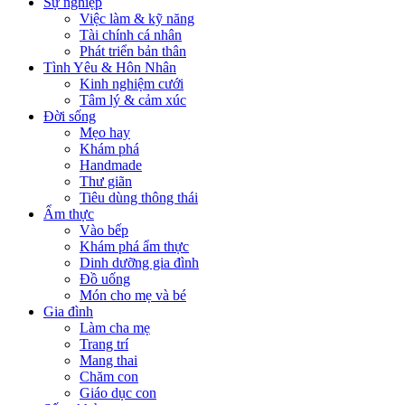
Sự nghiệp
Việc làm & kỹ năng
Tài chính cá nhân
Phát triển bản thân
Tình Yêu & Hôn Nhân
Kinh nghiệm cưới
Tâm lý & cảm xúc
Đời sống
Mẹo hay
Khám phá
Handmade
Thư giãn
Tiêu dùng thông thái
Ẩm thực
Vào bếp
Khám phá ẩm thực
Dinh dưỡng gia đình
Đồ uống
Món cho mẹ và bé
Gia đình
Làm cha mẹ
Trang trí
Mang thai
Chăm con
Giáo dục con