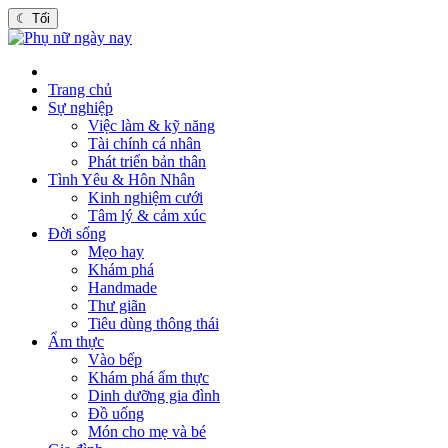
☾
Tối
Trang chủ
Sự nghiệp
Việc làm & kỹ năng
Tài chính cá nhân
Phát triển bản thân
Tình Yêu & Hôn Nhân
Kinh nghiệm cưới
Tâm lý & cảm xúc
Đời sống
Mẹo hay
Khám phá
Handmade
Thư giãn
Tiêu dùng thông thái
Ẩm thực
Vào bếp
Khám phá ẩm thực
Dinh dưỡng gia đình
Đồ uống
Món cho mẹ và bé