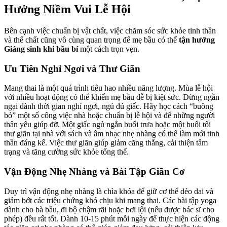
Hưởng Niềm Vui Lễ Hội
Bên cạnh việc chuẩn bị vật chất, việc chăm sóc sức khỏe tinh thần
và thể chất cũng vô cùng quan trọng để mẹ bầu có thể
tận hưởng
Giáng sinh khi bầu bí
một cách trọn vẹn.
Ưu Tiên Nghỉ Ngơi và Thư Giãn
Mang thai là một quá trình tiêu hao nhiều năng lượng. Mùa lễ hội
với nhiều hoạt động có thể khiến mẹ bầu dễ bị kiệt sức. Đừng ngần
ngại dành thời gian nghỉ ngơi, ngủ đủ giấc. Hãy học cách “buông
bỏ” một số công việc nhà hoặc chuẩn bị lễ hội và để những người
thân yêu giúp đỡ. Một giấc ngủ ngắn buổi trưa hoặc một buổi tối
thư giãn tại nhà với sách và âm nhạc nhẹ nhàng có thể làm mới tinh
thần đáng kể. Việc thư giãn giúp giảm căng thẳng, cải thiện tâm
trạng và tăng cường sức khỏe tổng thể.
Vận Động Nhẹ Nhàng và Bài Tập Giãn Cơ
Duy trì vận động nhẹ nhàng là chìa khóa để giữ cơ thể dẻo dai và
giảm bớt các triệu chứng khó chịu khi mang thai. Các bài tập yoga
dành cho bà bầu, đi bộ chậm rãi hoặc bơi lội (nếu được bác sĩ cho
phép) đều rất tốt. Dành 10-15 phút mỗi ngày để thực hiện các động