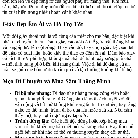
còn tôn lên vẻ đẹp rạng rỡ của người phụ nữ mang thai. Khi mua
sắm, hãy ưu tiên những món đồ có thể kết hợp linh hoạt, giúp mẹ tự
tin xuất hiện trong nhiều hoàn cảnh khác nhau.
Giày Dép Êm Ái và Hỗ Trợ Tốt
Một đôi giày thoải mái là vô cùng cần thiết cho mẹ bầu, đặc biệt khi
phải di chuyển nhiều. Tránh giày cao gót có thể gây mất thăng bằng
và tăng áp lực lên cột sống. Thay vào đó, hãy chọn giày bệt, sandal
đế thấp có quai hậu, hoặc giày thể thao có đệm êm ái. Đảm bảo giày
có kích thước phù hợp, không quá chật để tránh gây sưng phù chân
– một tình trạng phổ biến khi mang thai. Việc đi lại dễ dàng và an
toàn sẽ giúp mẹ bầu tự do khám phá và tận hưởng không khí lễ hội.
Mẹo Di Chuyển và Mua Sắm Thông Minh
Đi bộ nhẹ nhàng:
Đi dạo nhẹ nhàng trong công viên hoặc
quanh khu phố trang trí Giáng sinh là một cách tuyệt vời để
vận động và hít thở không khí trong lành. Tuy nhiên, hãy lắng
nghe cơ thể mình, tránh đi bộ quá lâu hoặc quá xa. Nếu cảm
thấy mệt, hãy nghỉ ngơi ngay lập xức.
Tránh đứng lâu:
Các buổi tiệc đứng hoặc xếp hàng mua
sắm có thể khiến mẹ bầu mệt mỏi và sưng chân. Hãy tìm chỗ
ngồi bất cứ khi nào có thể và thường xuyên thay đổi tư thế.
Mua sắm trực tuyến:
Nếu việc ra ngoài mua sắm quá vất vả,