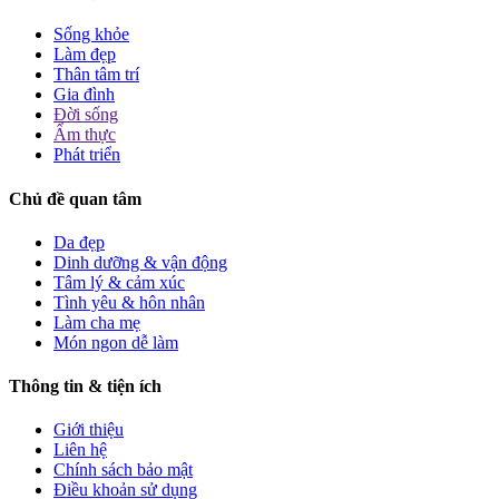
Sống khỏe
Làm đẹp
Thân tâm trí
Gia đình
Đời sống
Ẩm thực
Phát triển
Chủ đề quan tâm
Da đẹp
Dinh dưỡng & vận động
Tâm lý & cảm xúc
Tình yêu & hôn nhân
Làm cha mẹ
Món ngon dễ làm
Thông tin & tiện ích
Giới thiệu
Liên hệ
Chính sách bảo mật
Điều khoản sử dụng