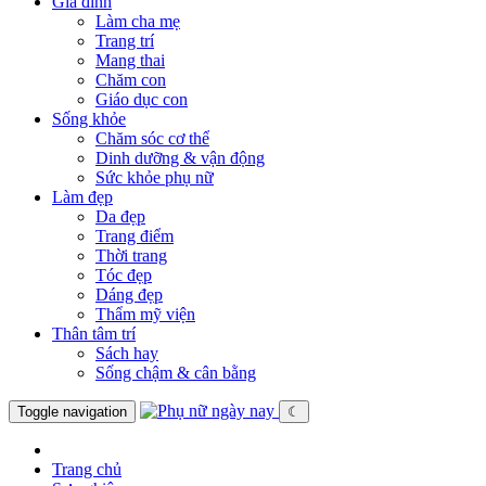
Gia đình
Làm cha mẹ
Trang trí
Mang thai
Chăm con
Giáo dục con
Sống khỏe
Chăm sóc cơ thể
Dinh dưỡng & vận động
Sức khỏe phụ nữ
Làm đẹp
Da đẹp
Trang điểm
Thời trang
Tóc đẹp
Dáng đẹp
Thẩm mỹ viện
Thân tâm trí
Sách hay
Sống chậm & cân bằng
Toggle navigation
☾
Trang chủ