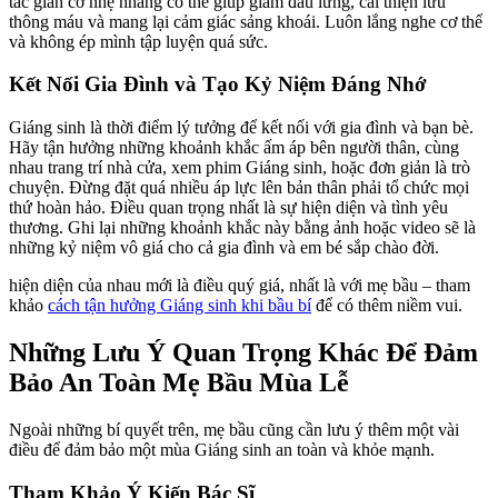
tác giãn cơ nhẹ nhàng có thể giúp giảm đau lưng, cải thiện lưu
thông máu và mang lại cảm giác sảng khoái. Luôn lắng nghe cơ thể
và không ép mình tập luyện quá sức.
Kết Nối Gia Đình và Tạo Kỷ Niệm Đáng Nhớ
Giáng sinh là thời điểm lý tưởng để kết nối với gia đình và bạn bè.
Hãy tận hưởng những khoảnh khắc ấm áp bên người thân, cùng
nhau trang trí nhà cửa, xem phim Giáng sinh, hoặc đơn giản là trò
chuyện. Đừng đặt quá nhiều áp lực lên bản thân phải tổ chức mọi
thứ hoàn hảo. Điều quan trọng nhất là sự hiện diện và tình yêu
thương. Ghi lại những khoảnh khắc này bằng ảnh hoặc video sẽ là
những kỷ niệm vô giá cho cả gia đình và em bé sắp chào đời.
hiện diện của nhau mới là điều quý giá, nhất là với mẹ bầu – tham
khảo
cách tận hưởng Giáng sinh khi bầu bí
để có thêm niềm vui.
Những Lưu Ý Quan Trọng Khác Để Đảm
Bảo An Toàn Mẹ Bầu Mùa Lễ
Ngoài những bí quyết trên, mẹ bầu cũng cần lưu ý thêm một vài
điều để đảm bảo một mùa Giáng sinh an toàn và khỏe mạnh.
Tham Khảo Ý Kiến Bác Sĩ