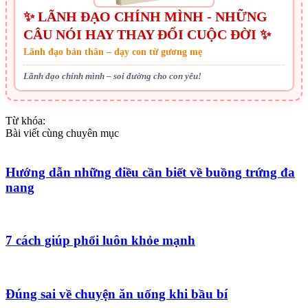
✨ LÃNH ĐẠO CHÍNH MÌNH - NHỮNG
CÂU NÓI HAY THAY ĐỔI CUỘC ĐỜI ✨
Lãnh đạo bản thân – dạy con từ gương mẹ
Lãnh đạo chính mình – soi đường cho con yêu!
Từ khóa:
Bài viết cùng chuyên mục
Hướng dẫn những điều cần biết về buồng trứng đa
nang
7 cách giúp phổi luôn khỏe mạnh
Đúng sai về chuyện ăn uống khi bầu bí