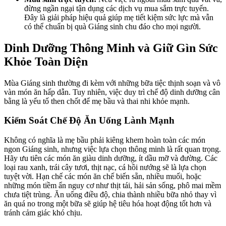
đừng ngần ngại tận dụng các dịch vụ mua sắm trực tuyến.
Đây là giải pháp hiệu quả giúp mẹ tiết kiệm sức lực mà vẫn
có thể chuẩn bị quà Giáng sinh chu đáo cho mọi người.
Dinh Dưỡng Thông Minh và Giữ Gìn Sức
Khỏe Toàn Diện
Mùa Giáng sinh thường đi kèm với những bữa tiệc thịnh soạn và vô
vàn món ăn hấp dẫn. Tuy nhiên, việc duy trì chế độ dinh dưỡng cân
bằng là yếu tố then chốt để mẹ bầu và thai nhi khỏe mạnh.
Kiểm Soát Chế Độ Ăn Uống Lành Mạnh
Không có nghĩa là mẹ bầu phải kiêng khem hoàn toàn các món
ngon Giáng sinh, nhưng việc lựa chọn thông minh là rất quan trọng.
Hãy ưu tiên các món ăn giàu dinh dưỡng, ít dầu mỡ và đường. Các
loại rau xanh, trái cây tươi, thịt nạc, cá hồi nướng sẽ là lựa chọn
tuyệt vời. Hạn chế các món ăn chế biến sẵn, nhiều muối, hoặc
những món tiềm ẩn nguy cơ như thịt tái, hải sản sống, phô mai mềm
chưa tiệt trùng. Ăn uống điều độ, chia thành nhiều bữa nhỏ thay vì
ăn quá no trong một bữa sẽ giúp hệ tiêu hóa hoạt động tốt hơn và
tránh cảm giác khó chịu.