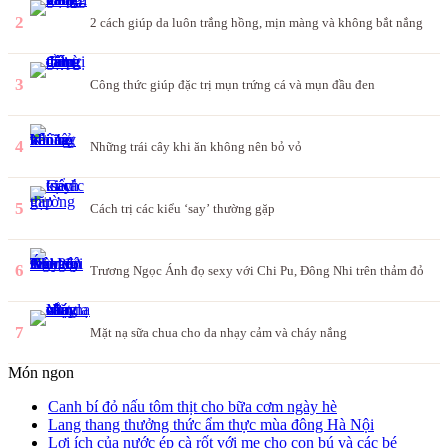
2
2 cách giúp da luôn trắng hồng, mịn màng và không bắt nắng
3
Công thức giúp đặc trị mụn trứng cá và mụn đầu đen
4
Những trái cây khi ăn không nên bỏ vỏ
5
Cách trị các kiểu ‘say’ thường gặp
6
Trương Ngọc Ánh đọ sexy với Chi Pu, Đông Nhi trên thảm đỏ
7
Mặt nạ sữa chua cho da nhạy cảm và cháy nắng
Món ngon
Canh bí đỏ nấu tôm thịt cho bữa cơm ngày hè
Lang thang thưởng thức ẩm thực mùa đông Hà Nội
Lợi ích của nước ép cà rốt với mẹ cho con bú và các bé