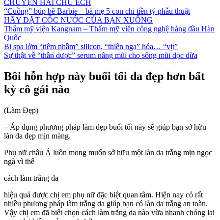
CHUYỆN HAI CHÚ ẾCH
“Cuồng” búp bê Barbie – bà mẹ 5 con chi tiền tỷ phẫu thuật
HÃY ĐẶT CỐC NƯỚC CỦA BẠN XUỐNG
Thẩm mỹ viện Kangnam – Thẩm mỹ viện công nghệ hàng đầu Hàn
Quốc
Bị spa lởm “tiêm nhầm” silicon, “thiên nga” hóa… “vịt”
Sự thật về “thần dược” serum nâng mũi cho sống mũi dọc dừa
Bôi hỗn hợp này buổi tối da đẹp hơn bất
kỳ cô gái nào
(Làm Đẹp)
– Áp dụng phương pháp làm đẹp buổi tối này sẽ giúp bạn sở hữu
làn da đẹp mịn màng.
Phụ nữ châu Á luôn mong muốn sở hữu một làn da trắng mịn ngọc
ngà vì thế
cách làm trắng da
hiệu quả được chị em phụ nữ đặc biệt quan tâm. Hiện nay có rất
nhiều phương pháp làm trắng da giúp bạn có làn da trắng an toàn.
Vậy chị em đã biết chọn cách làm trắng da nào vừa nhanh chóng lại