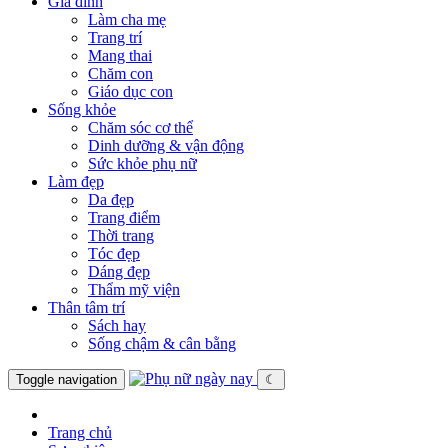
Gia đình
Làm cha mẹ
Trang trí
Mang thai
Chăm con
Giáo dục con
Sống khỏe
Chăm sóc cơ thể
Dinh dưỡng & vận động
Sức khỏe phụ nữ
Làm đẹp
Da đẹp
Trang điểm
Thời trang
Tóc đẹp
Dáng đẹp
Thẩm mỹ viện
Thân tâm trí
Sách hay
Sống chậm & cân bằng
Toggle navigation
☾
Trang chủ