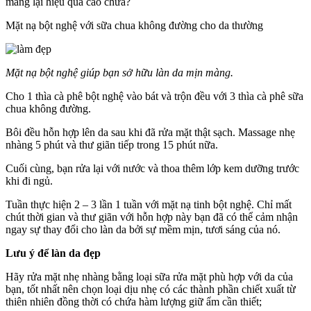
mang lại hiệu quả cao chưa?
Mặt nạ bột nghệ với sữa chua không đường cho da thường
Mặt nạ bột nghệ giúp bạn sở hữu làn da mịn màng.
Cho 1 thìa cà phê bột nghệ vào bát và trộn đều với 3 thìa cà phê sữa
chua không đường.
Bôi đều hỗn hợp lên da sau khi đã rửa mặt thật sạch. Massage nhẹ
nhàng 5 phút và thư giãn tiếp trong 15 phút nữa.
Cuối cùng, bạn rửa lại với nước và thoa thêm lớp kem dưỡng trước
khi đi ngủ.
Tuần thực hiện 2 – 3 lần 1 tuần với mặt nạ tinh bột nghệ. Chỉ mất
chút thời gian và thư giãn với hỗn hợp này bạn đã có thể cảm nhận
ngay sự thay đổi cho làn da bởi sự mềm mịn, tươi sáng của nó.
Lưu ý để làn da đẹp
Hãy rửa mặt nhẹ nhàng bằng loại sữa rửa mặt phù hợp với da của
bạn, tốt nhất nên chọn loại dịu nhẹ có các thành phần chiết xuất từ
thiên nhiên đồng thời có chứa hàm lượng giữ ẩm cần thiết;