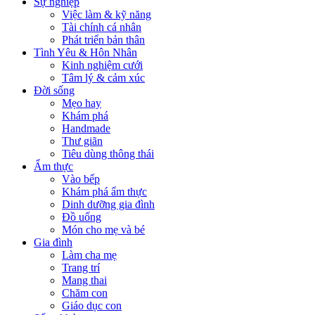
Sự nghiệp
Việc làm & kỹ năng
Tài chính cá nhân
Phát triển bản thân
Tình Yêu & Hôn Nhân
Kinh nghiệm cưới
Tâm lý & cảm xúc
Đời sống
Mẹo hay
Khám phá
Handmade
Thư giãn
Tiêu dùng thông thái
Ẩm thực
Vào bếp
Khám phá ẩm thực
Dinh dưỡng gia đình
Đồ uống
Món cho mẹ và bé
Gia đình
Làm cha mẹ
Trang trí
Mang thai
Chăm con
Giáo dục con