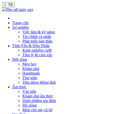
☾
Tối
Trang chủ
Sự nghiệp
Việc làm & kỹ năng
Tài chính cá nhân
Phát triển bản thân
Tình Yêu & Hôn Nhân
Kinh nghiệm cưới
Tâm lý & cảm xúc
Đời sống
Mẹo hay
Khám phá
Handmade
Thư giãn
Tiêu dùng thông thái
Ẩm thực
Vào bếp
Khám phá ẩm thực
Dinh dưỡng gia đình
Đồ uống
Món cho mẹ và bé