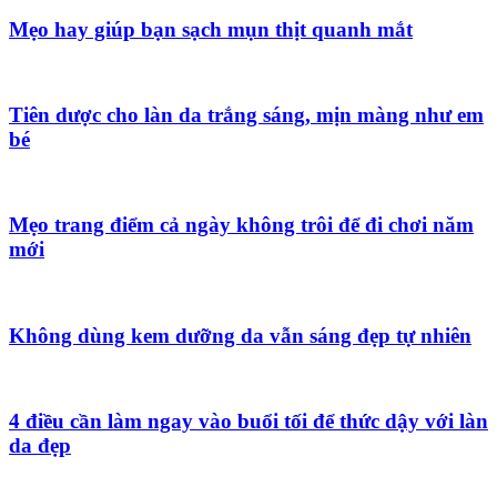
Mẹo hay giúp bạn sạch mụn thịt quanh mắt
Tiên dược cho làn da trắng sáng, mịn màng như em
bé
Mẹo trang điểm cả ngày không trôi để đi chơi năm
mới
Không dùng kem dưỡng da vẫn sáng đẹp tự nhiên
4 điều cần làm ngay vào buổi tối để thức dậy với làn
da đẹp