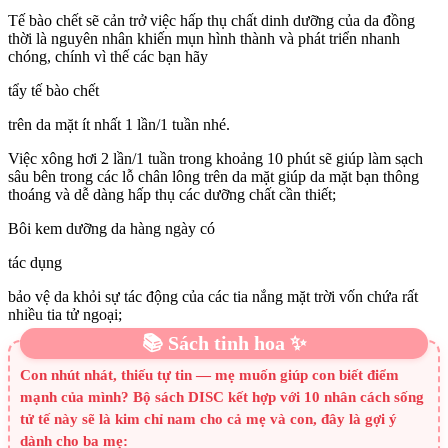
Tế bào chết sẽ cản trở việc hấp thụ chất dinh dưỡng của da đồng
thời là nguyên nhân khiến mụn hình thành và phát triển nhanh
chóng, chính vì thế các bạn hãy
tẩy tế bào chết
trên da mặt ít nhất 1 lần/1 tuần nhé.
Việc xông hơi 2 lần/1 tuần trong khoảng 10 phút sẽ giúp làm sạch
sâu bên trong các lỗ chân lông trên da mặt giúp da mặt bạn thông
thoáng và dễ dàng hấp thụ các dưỡng chất cần thiết;
Bôi kem dưỡng da hàng ngày có
tác dụng
bảo vệ da khỏi sự tác động của các tia nắng mặt trời vốn chứa rất
nhiều tia tử ngoại;
📚 Sách tinh hoa ✨
Con nhút nhát, thiếu tự tin — mẹ muốn giúp con biết điểm
mạnh của mình? Bộ sách DISC kết hợp với 10 nhân cách sống
tử tế này sẽ là kim chỉ nam cho cả mẹ và con, đây là gợi ý
dành cho ba mẹ: