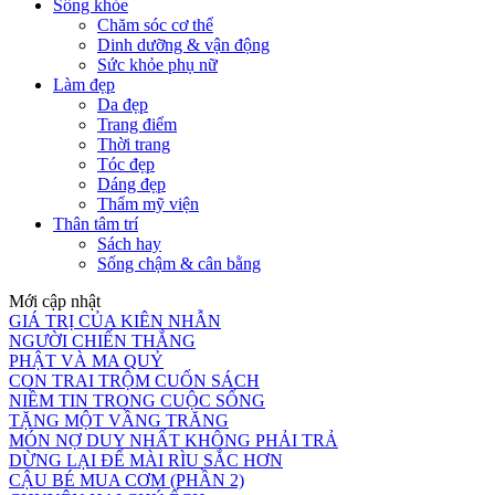
Sống khỏe
Chăm sóc cơ thể
Dinh dưỡng & vận động
Sức khỏe phụ nữ
Làm đẹp
Da đẹp
Trang điểm
Thời trang
Tóc đẹp
Dáng đẹp
Thẩm mỹ viện
Thân tâm trí
Sách hay
Sống chậm & cân bằng
Mới cập nhật
GIÁ TRỊ CỦA KIÊN NHẪN
NGƯỜI CHIẾN THẮNG
PHẬT VÀ MA QUỶ
CON TRAI TRỘM CUỐN SÁCH
NIỀM TIN TRONG CUỘC SỐNG
TẶNG MỘT VẦNG TRĂNG
MÓN NỢ DUY NHẤT KHÔNG PHẢI TRẢ
DỪNG LẠI ĐỂ MÀI RÌU SẮC HƠN
CẬU BÉ MUA CƠM (PHẦN 2)