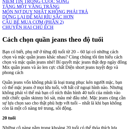
NIỀM TIN TRONG CUỘC SỐNG
TẶNG MỘT VẦNG TRĂNG
MÓN NỢ DUY NHẤT KHÔNG PHẢI TRẢ
DỪNG LẠI ĐỂ MÀI RÌU SẮC HƠN
CẬU BÉ MUA CƠM (PHẦN 2)
CHUYỆN HAI CHÚ ẾCH
Cách chọn quần jeans theo độ tuổi
Bạn có biết, phụ nữ ở từng độ tuổi từ 20 – 60 lại có những cách
chọn và mặc quần jeans khác nhau? Cùng chúng tôi tìm hiểu cách
chọn và mặc quần jeans nhé! Bí quyết mặc jeans thật đẹp ngày đông
Mix quần jeans và áo len cực chất Diện short jeans tuyệt đẹp và
phong cách
Quần jeans vốn không phải là loại trang phục kén người mặc, bạn
có thể mặc jeans ở mọi lứa tuổi, với bất cứ ngoại hình nào. Nhưng
không phải vì thế mà bạn cố ních thân hình 40 tuổi của mình vào
một chiếc quần skinny bó sát, màu mè đâu nhé. Mặc jeans cũng cần
sự lựa chọn sao cho thật phù hợp với tuổi – nhất là khi bạn không
còn là một cô nàng trẻ trung, sôi động.
20 tuổi
Những cô nàng nằm trong khoảng 20 tuổi có thể thỏa thích lựa