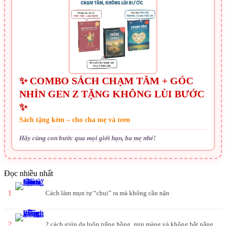
✨ COMBO SÁCH CHẠM TÂM + GÓC
NHÌN GEN Z TẶNG KHÔNG LÙI BƯỚC
✨
Sách tặng kèm – cho cha mẹ và teen
Hãy cùng con bước qua mọi giới hạn, ba mẹ nhé!
Đọc nhiều nhất
1
Cách làm mụn tự “chui” ra mà không cần nặn
2
2 cách giúp da luôn trắng hồng, mịn màng và không bắt nắng