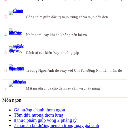
3
Công thức giúp đặc trị mụn trứng cá và mụn đầu đen
4
Những trái cây khi ăn không nên bỏ vỏ
5
Cách trị các kiểu ‘say’ thường gặp
6
Trương Ngọc Ánh đọ sexy với Chi Pu, Đông Nhi trên thảm đỏ
7
Mặt nạ sữa chua cho da nhạy cảm và cháy nắng
Món ngon
Gà nướng chanh thơm ngon
Tôm dứa nướng thơm lừng
8 thực phẩm giúp vòng 2 phẳng lỳ
7 món ăn bổ dưỡng nên ăn trong ngày giá lạnh