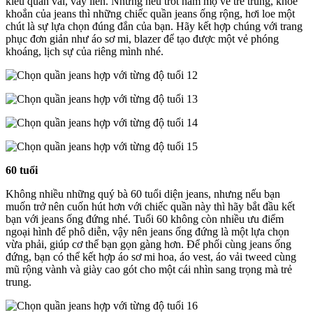
kiểu quần vải, váy liền. Nhưng nếu trót hâm mộ vẻ trẻ trung, khỏe
khoắn của jeans thì những chiếc quần jeans ống rộng, hơi loe một
chút là sự lựa chọn đúng đắn của bạn. Hãy kết hợp chúng với trang
phục đơn giản như áo sơ mi, blazer để tạo được một vẻ phóng
khoáng, lịch sự của riêng mình nhé.
60 tuổi
Không nhiều những quý bà 60 tuổi diện jeans, nhưng nếu bạn
muốn trở nên cuốn hút hơn với chiếc quần này thì hãy bắt đầu kết
bạn với jeans ống đứng nhé. Tuổi 60 không còn nhiều ưu điểm
ngoại hình để phô diễn, vậy nên jeans ống đứng là một lựa chọn
vừa phải, giúp cơ thể bạn gọn gàng hơn. Để phối cùng jeans ống
đứng, bạn có thể kết hợp áo sơ mi hoa, áo vest, áo vải tweed cùng
mũ rộng vành và giày cao gót cho một cái nhìn sang trọng mà trẻ
trung.