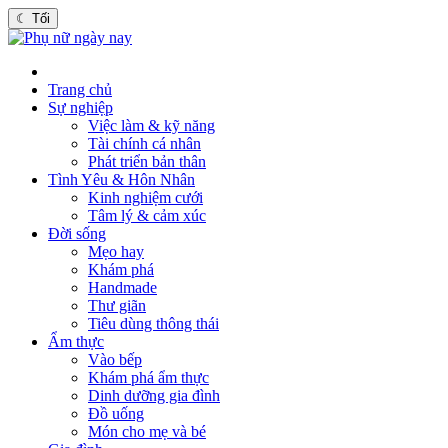
☾
Tối
Trang chủ
Sự nghiệp
Việc làm & kỹ năng
Tài chính cá nhân
Phát triển bản thân
Tình Yêu & Hôn Nhân
Kinh nghiệm cưới
Tâm lý & cảm xúc
Đời sống
Mẹo hay
Khám phá
Handmade
Thư giãn
Tiêu dùng thông thái
Ẩm thực
Vào bếp
Khám phá ẩm thực
Dinh dưỡng gia đình
Đồ uống
Món cho mẹ và bé