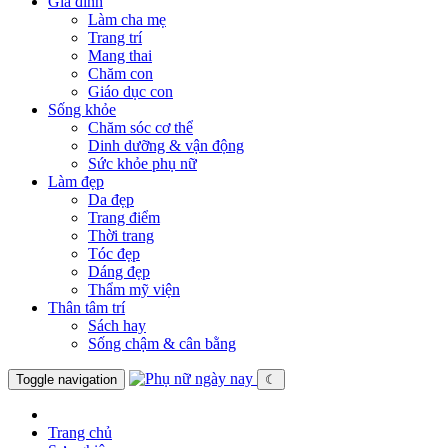
Gia đình
Làm cha mẹ
Trang trí
Mang thai
Chăm con
Giáo dục con
Sống khỏe
Chăm sóc cơ thể
Dinh dưỡng & vận động
Sức khỏe phụ nữ
Làm đẹp
Da đẹp
Trang điểm
Thời trang
Tóc đẹp
Dáng đẹp
Thẩm mỹ viện
Thân tâm trí
Sách hay
Sống chậm & cân bằng
Toggle navigation
☾
Trang chủ