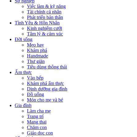
Sự nghiệp
Việc làm & kỹ năng
Tài chính cá nhân
Phát triển bản thân
Tình Yêu & Hôn Nhân
Kinh nghiệm cưới
Tâm lý & cảm xúc
Đời sống
Mẹo hay
Khám phá
Handmade
Thư giãn
Tiêu dùng thông thái
Ẩm thực
Vào bếp
Khám phá ẩm thực
Dinh dưỡng gia đình
Đồ uống
Món cho mẹ và bé
Gia đình
Làm cha mẹ
Trang trí
Mang thai
Chăm con
Giáo dục con