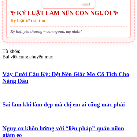
✨ KỶ LUẬT LÀM NÊN CON NGƯỜI ✨
Kỷ luật từ trái tim
Kỷ luật yêu thương – con ngoan, mẹ nhàn!
Từ khóa:
Bài viết cùng chuyên mục
Váy Cưới Cầu Kỳ: Dệt Nên Giấc Mơ Cổ Tích Cho
Nàng Dâu
Sai lầm khi làm đẹp mà chị em ai cũng mắc phải
Nguy cơ khôn lường với “liệu pháp” quấn nilon
giảm eo