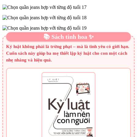
📚 Sách tinh hoa ✨
Kỷ luật không phải là trừng phạt – mà là tình yêu có giới hạn.
Cuốn sách này giúp ba mẹ thiết lập kỷ luật cho con một cách
nhẹ nhàng và hiệu quả.