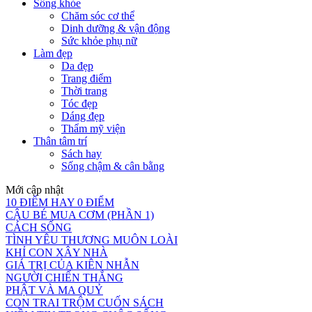
Sống khỏe
Chăm sóc cơ thể
Dinh dưỡng & vận động
Sức khỏe phụ nữ
Làm đẹp
Da đẹp
Trang điểm
Thời trang
Tóc đẹp
Dáng đẹp
Thẩm mỹ viện
Thân tâm trí
Sách hay
Sống chậm & cân bằng
Mới cập nhật
10 ĐIỂM HAY 0 ĐIỂM
CẬU BÉ MUA CƠM (PHẦN 1)
CÁCH SỐNG
TÌNH YÊU THƯƠNG MUÔN LOÀI
KHỈ CON XÂY NHÀ
GIÁ TRỊ CỦA KIÊN NHẪN
NGƯỜI CHIẾN THẮNG
PHẬT VÀ MA QUỶ
CON TRAI TRỘM CUỐN SÁCH