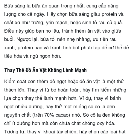
Bữa sáng là bữa ăn quan trọng nhất, cung cấp năng
lượng cho cả ngày. Hãy chọn bữa sáng giàu protein và
chất xơ như trứng, yến mạch, hoặc sinh tố rau củ quả.
Điều này giúp bạn no lâu, tránh thèm ăn vặt vào giữa
buổi. Ngược lại, bữa tối nên nhẹ nhàng, ưu tiên rau
xanh, protein nạc và tránh tinh bột phức tạp để cơ thể dễ
tiêu hóa và ngủ ngon hơn.
Thay Thế Đồ Ăn Vặt Không Lành Mạnh
Kiểm soát cơn thèm đồ ngọt hoặc đồ ăn vặt là một thử
thách lớn. Thay vì từ bỏ hoàn toàn, hãy tìm kiếm những
lựa chọn thay thế lành mạnh hơn. Ví dụ, thay vì bánh
ngọt nhiều đường, hãy thử một miếng sô cô la đen
nguyên chất (trên 70% cacao) nhỏ. Sô cô la đen không
chỉ ít đường hơn mà còn chứa chất chống oxy hóa.
Tương tự, thay vì khoai tây chiên, hãy chọn các loại hạt