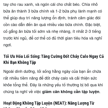
tay cho rau xanh, và ngón cái cho chất béo. Chia nhỏ
bữa ăn thành 3 bữa chính và 1-2 bữa phụ lành mạnh có
thể giúp duy trì năng lượng ổn định, tránh cảm giác đói
cồn cào dẫn đến ăn quá nhiều vào bữa chính. Đặc biệt,
cố gắng ăn bữa tối sớm và nhẹ nhàng, ít nhất 2-3 tiếng
trước khi ngủ, để cơ thể có đủ thời gian tiêu hóa và nghỉ
ngơi.
Tối Ưu Hóa Lối Sống: Tăng Cường Đốt Cháy Calo Ngay Cả
Khi Bạn Không Tập
Ngoài dinh dưỡng, lối sống hằng ngày của bạn ẩn chứa
rất nhiều tiềm năng để đốt cháy calo và cải thiện sức
khỏe tổng thể. Đây là những yếu tố thường bị bỏ qua khi
chúng ta nghĩ về việc
giảm cân không cần tập luyện
.
Hoạt Động Không Tập Luyện (NEAT): Năng Lượng Từ