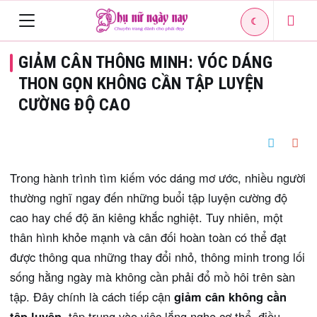
☾
Toggle
GIẢM CÂN THÔNG MINH: VÓC DÁNG
navigation
THON GỌN KHÔNG CẦN TẬP LUYỆN
CƯỜNG ĐỘ CAO
Trong hành trình tìm kiếm vóc dáng mơ ước, nhiều người
thường nghĩ ngay đến những buổi tập luyện cường độ
cao hay chế độ ăn kiêng khắc nghiệt. Tuy nhiên, một
thân hình khỏe mạnh và cân đối hoàn toàn có thể đạt
được thông qua những thay đổi nhỏ, thông minh trong lối
sống hằng ngày mà không cần phải đổ mồ hôi trên sàn
tập. Đây chính là cách tiếp cận
giảm cân không cần
tập luyện
, tập trung vào việc lắng nghe cơ thể, điều