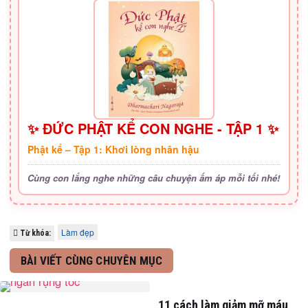
✨ ĐỨC PHẬT KỂ CON NGHE - TẬP 1 ✨
Phật kể – Tập 1: Khơi lòng nhân hậu
Cùng con lắng nghe những câu chuyện ấm áp mỗi tối nhé!
Làm đẹp
Từ khóa:
BÀI VIẾT CÙNG CHUYÊN MỤC
11 cách làm giảm mỡ máu