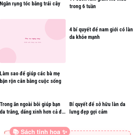
Ngăn rụng tóc bằng trái cây
trong 6 tuần
4 bí quyết để nam giới có làn
da khỏe mạnh
Làm sao để giúp các bà mẹ
bận rộn cân bằng cuộc sống
Trong ăn ngoài bôi giúp bạn
Bí quyết để sở hữu làn da
da trắng, dáng xinh hơn cả đi
lưng đẹp gợi cảm
thẩm mỹ
📚 Sách tinh hoa ✨
SÁCH HAY CHO BA MẸ