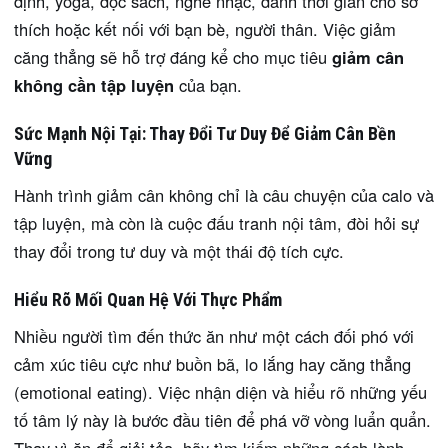
định, yoga, đọc sách, nghe nhạc, dành thời gian cho sở
thích hoặc kết nối với bạn bè, người thân. Việc giảm
căng thẳng sẽ hỗ trợ đáng kể cho mục tiêu
giảm cân
không cần tập luyện
của bạn.
Sức Mạnh Nội Tại: Thay Đổi Tư Duy Để Giảm Cân Bền
Vững
Hành trình giảm cân không chỉ là câu chuyện của calo và
tập luyện, mà còn là cuộc đấu tranh nội tâm, đòi hỏi sự
thay đổi trong tư duy và một thái độ tích cực.
Hiểu Rõ Mối Quan Hệ Với Thực Phẩm
Nhiều người tìm đến thức ăn như một cách đối phó với
cảm xúc tiêu cực như buồn bã, lo lắng hay căng thẳng
(emotional eating). Việc nhận diện và hiểu rõ những yếu
tố tâm lý này là bước đầu tiên để phá vỡ vòng luẩn quẩn.