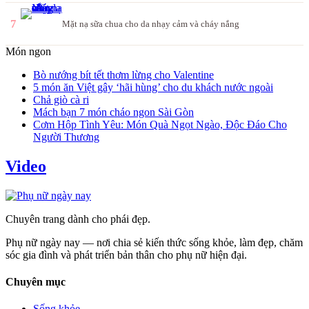
7
Mặt nạ sữa chua cho da nhạy cảm và cháy nắng
Món ngon
Bò nướng bít tết thơm lừng cho Valentine
5 món ăn Việt gây ‘hãi hùng’ cho du khách nước ngoài
Chả giò cà ri
Mách bạn 7 món cháo ngon Sài Gòn
Cơm Hộp Tình Yêu: Món Quà Ngọt Ngào, Độc Đáo Cho
Người Thương
Video
Chuyên trang dành cho phái đẹp.
Phụ nữ ngày nay — nơi chia sẻ kiến thức sống khỏe, làm đẹp, chăm
sóc gia đình và phát triển bản thân cho phụ nữ hiện đại.
Chuyên mục
Sống khỏe