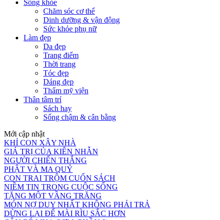
Sống khỏe
Chăm sóc cơ thể
Dinh dưỡng & vận động
Sức khỏe phụ nữ
Làm đẹp
Da đẹp
Trang điểm
Thời trang
Tóc đẹp
Dáng đẹp
Thẩm mỹ viện
Thân tâm trí
Sách hay
Sống chậm & cân bằng
Mới cập nhật
KHỈ CON XÂY NHÀ
GIÁ TRỊ CỦA KIÊN NHẪN
NGƯỜI CHIẾN THẮNG
PHẬT VÀ MA QUỶ
CON TRAI TRỘM CUỐN SÁCH
NIỀM TIN TRONG CUỘC SỐNG
TẶNG MỘT VẦNG TRĂNG
MÓN NỢ DUY NHẤT KHÔNG PHẢI TRẢ
DỪNG LẠI ĐỂ MÀI RÌU SẮC HƠN