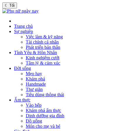
☾
Tối
Trang chủ
Sự nghiệp
Việc làm & kỹ năng
Tài chính cá nhân
Phát triển bản thân
Tình Yêu & Hôn Nhân
Kinh nghiệm cưới
Tâm lý & cảm xúc
Đời sống
Mẹo hay
Khám phá
Handmade
Thư giãn
Tiêu dùng thông thái
Ẩm thực
Vào bếp
Khám phá ẩm thực
Dinh dưỡng gia đình
Đồ uống
Món cho mẹ và bé