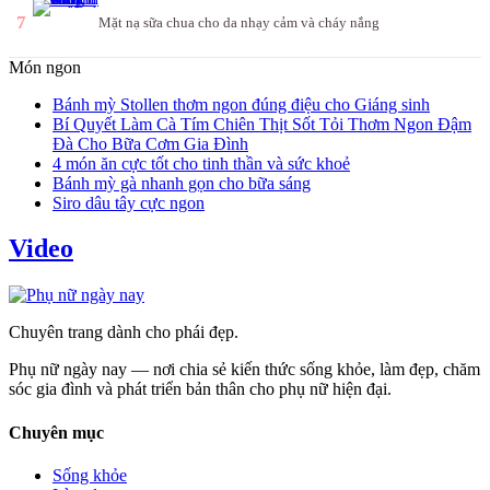
7
Mặt nạ sữa chua cho da nhạy cảm và cháy nắng
Món ngon
Bánh mỳ Stollen thơm ngon đúng điệu cho Giáng sinh
Bí Quyết Làm Cà Tím Chiên Thịt Sốt Tỏi Thơm Ngon Đậm
Đà Cho Bữa Cơm Gia Đình
4 món ăn cực tốt cho tinh thần và sức khoẻ
Bánh mỳ gà nhanh gọn cho bữa sáng
Siro dâu tây cực ngon
Video
Chuyên trang dành cho phái đẹp.
Phụ nữ ngày nay — nơi chia sẻ kiến thức sống khỏe, làm đẹp, chăm
sóc gia đình và phát triển bản thân cho phụ nữ hiện đại.
Chuyên mục
Sống khỏe