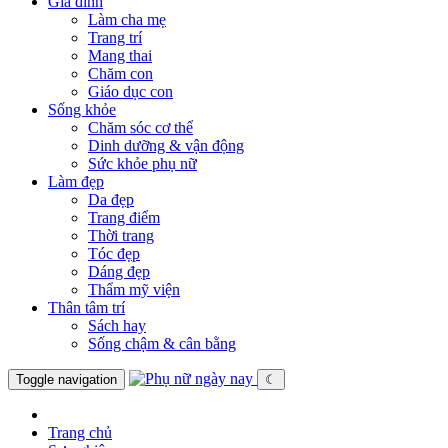
Gia đình
Làm cha mẹ
Trang trí
Mang thai
Chăm con
Giáo dục con
Sống khỏe
Chăm sóc cơ thể
Dinh dưỡng & vận động
Sức khỏe phụ nữ
Làm đẹp
Da đẹp
Trang điểm
Thời trang
Tóc đẹp
Dáng đẹp
Thẩm mỹ viện
Thân tâm trí
Sách hay
Sống chậm & cân bằng
Toggle navigation
☾
Trang chủ