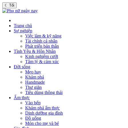
☾
Tối
Trang chủ
Sự nghiệp
Việc làm & kỹ năng
Tài chính cá nhân
Phát triển bản thân
Tình Yêu & Hôn Nhân
Kinh nghiệm cưới
Tâm lý & cảm xúc
Đời sống
Mẹo hay
Khám phá
Handmade
Thư giãn
Tiêu dùng thông thái
Ẩm thực
Vào bếp
Khám phá ẩm thực
Dinh dưỡng gia đình
Đồ uống
Món cho mẹ và bé