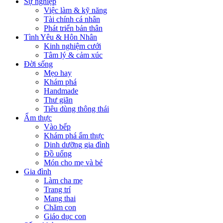
Sự nghiệp
Việc làm & kỹ năng
Tài chính cá nhân
Phát triển bản thân
Tình Yêu & Hôn Nhân
Kinh nghiệm cưới
Tâm lý & cảm xúc
Đời sống
Mẹo hay
Khám phá
Handmade
Thư giãn
Tiêu dùng thông thái
Ẩm thực
Vào bếp
Khám phá ẩm thực
Dinh dưỡng gia đình
Đồ uống
Món cho mẹ và bé
Gia đình
Làm cha mẹ
Trang trí
Mang thai
Chăm con
Giáo dục con