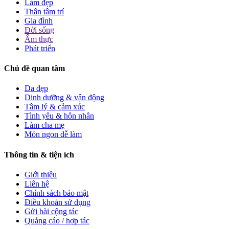
Làm đẹp
Thân tâm trí
Gia đình
Đời sống
Ẩm thực
Phát triển
Chủ đề quan tâm
Da đẹp
Dinh dưỡng & vận động
Tâm lý & cảm xúc
Tình yêu & hôn nhân
Làm cha mẹ
Món ngon dễ làm
Thông tin & tiện ích
Giới thiệu
Liên hệ
Chính sách bảo mật
Điều khoản sử dụng
Gửi bài cộng tác
Quảng cáo / hợp tác