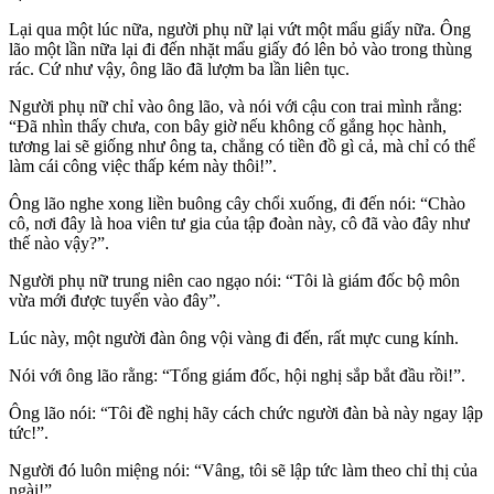
Lại qua một lúc nữa, người phụ nữ lại vứt một mẩu giấy nữa. Ông
lão một lần nữa lại đi đến nhặt mẩu giấy đó lên bỏ vào trong thùng
rác. Cứ như vậy, ông lão đã lượm ba lần liên tục.
Người phụ nữ chỉ vào ông lão, và nói với cậu con trai mình rằng:
“Đã nhìn thấy chưa, con bây giờ nếu không cố gắng học hành,
tương lai sẽ giống như ông ta, chẳng có tiền đồ gì cả, mà chỉ có thể
làm cái công việc thấp kém này thôi!”.
Ông lão nghe xong liền buông cây chổi xuống, đi đến nói: “Chào
cô, nơi đây là hoa viên tư gia của tập đoàn này, cô đã vào đây như
thế nào vậy?”.
Người phụ nữ trung niên cao ngạo nói: “Tôi là giám đốc bộ môn
vừa mới được tuyển vào đây”.
Lúc này, một người đàn ông vội vàng đi đến, rất mực cung kính.
Nói với ông lão rằng: “Tổng giám đốc, hội nghị sắp bắt đầu rồi!”.
Ông lão nói: “Tôi đề nghị hãy cách chức người đàn bà này ngay lập
tức!”.
Người đó luôn miệng nói: “Vâng, tôi sẽ lập tức làm theo chỉ thị của
ngài!”.