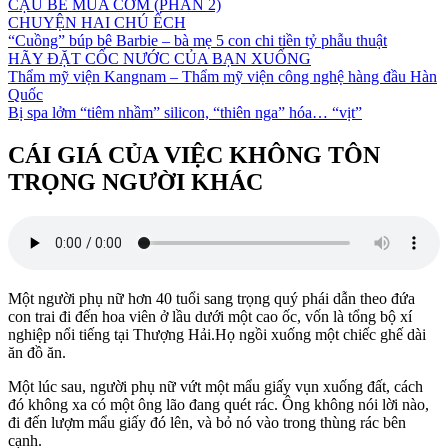
CẬU BÉ MUA CƠM (PHẦN 2)
CHUYỆN HAI CHÚ ẾCH
“Cuồng” búp bê Barbie – bà mẹ 5 con chi tiền tỷ phẫu thuật
HÃY ĐẶT CỐC NƯỚC CỦA BẠN XUỐNG
Thẩm mỹ viện Kangnam – Thẩm mỹ viện công nghệ hàng đầu Hàn
Quốc
Bị spa lởm “tiêm nhầm” silicon, “thiên nga” hóa… “vịt”
CÁI GIÁ CỦA VIỆC KHÔNG TÔN
TRỌNG NGƯỜI KHÁC
Một người phụ nữ hơn 40 tuổi sang trọng quý phái dẫn theo đứa
con trai đi đến hoa viên ở lầu dưới một cao ốc, vốn là tổng bộ xí
nghiệp nổi tiếng tại Thượng Hải.Họ ngồi xuống một chiếc ghế dài
ăn đồ ăn.
Một lúc sau, người phụ nữ vứt một mẩu giấy vụn xuống đất, cách
đó không xa có một ông lão đang quét rác. Ông không nói lời nào,
đi đến lượm mẩu giấy đó lên, và bỏ nó vào trong thùng rác bên
cạnh.