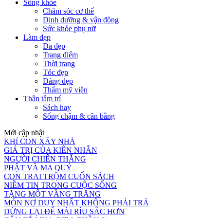
Sống khỏe
Chăm sóc cơ thể
Dinh dưỡng & vận động
Sức khỏe phụ nữ
Làm đẹp
Da đẹp
Trang điểm
Thời trang
Tóc đẹp
Dáng đẹp
Thẩm mỹ viện
Thân tâm trí
Sách hay
Sống chậm & cân bằng
Mới cập nhật
KHỈ CON XÂY NHÀ
GIÁ TRỊ CỦA KIÊN NHẪN
NGƯỜI CHIẾN THẮNG
PHẬT VÀ MA QUỶ
CON TRAI TRỘM CUỐN SÁCH
NIỀM TIN TRONG CUỘC SỐNG
TẶNG MỘT VẦNG TRĂNG
MÓN NỢ DUY NHẤT KHÔNG PHẢI TRẢ
DỪNG LẠI ĐỂ MÀI RÌU SẮC HƠN