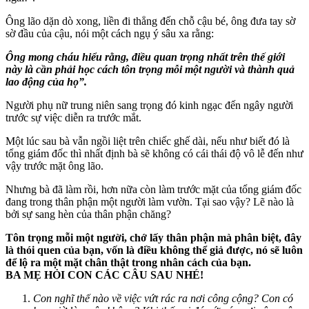
Ông lão dặn dò xong, liền đi thẳng đến chỗ cậu bé, ông đưa tay sờ
sờ đầu của cậu, nói một cách ngụ ý sâu xa rằng:
Ông mong cháu hiểu rằng, điều quan trọng nhất trên thế giới
này là cần phải học cách tôn trọng mỗi một người và thành quả
lao động của họ”.
Người phụ nữ trung niên sang trọng đó kinh ngạc đến ngây người
trước sự việc diễn ra trước mắt.
Một lúc sau bà vẫn ngồi liệt trên chiếc ghế dài, nếu như biết đó là
tổng giám đốc thì nhất định bà sẽ không có cái thái độ vô lễ đến như
vậy trước mặt ông lão.
Nhưng bà đã làm rồi, hơn nữa còn làm trước mặt của tổng giám đốc
đang trong thân phận một người làm vườn. Tại sao vậy? Lẽ nào là
bởi sự sang hèn của thân phận chăng?
Tôn trọng mỗi một người, chớ lấy thân phận mà phân biệt, đây
là thói quen của bạn, vốn là điều không thể giả được, nó sẽ luôn
để lộ ra một mặt chân thật trong nhân cách của bạn.
BA MẸ HỎI CON CÁC CÂU SAU NHÉ!
Con nghĩ thế nào về việc vứt rác ra nơi công cộng? Con có