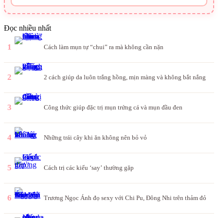
Đọc nhiều nhất
1
Cách làm mụn tự “chui” ra mà không cần nặn
2
2 cách giúp da luôn trắng hồng, mịn màng và không bắt nắng
3
Công thức giúp đặc trị mụn trứng cá và mụn đầu đen
4
Những trái cây khi ăn không nên bỏ vỏ
5
Cách trị các kiểu ‘say’ thường gặp
6
Trương Ngọc Ánh đọ sexy với Chi Pu, Đông Nhi trên thảm đỏ