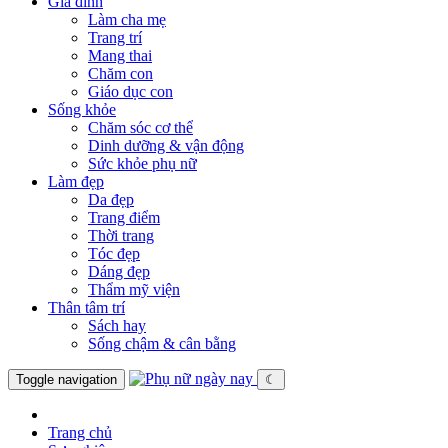
Gia đình
Làm cha mẹ
Trang trí
Mang thai
Chăm con
Giáo dục con
Sống khỏe
Chăm sóc cơ thể
Dinh dưỡng & vận động
Sức khỏe phụ nữ
Làm đẹp
Da đẹp
Trang điểm
Thời trang
Tóc đẹp
Dáng đẹp
Thẩm mỹ viện
Thân tâm trí
Sách hay
Sống chậm & cân bằng
Toggle navigation
☾
Trang chủ