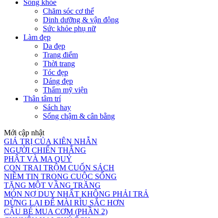
Sống khỏe
Chăm sóc cơ thể
Dinh dưỡng & vận động
Sức khỏe phụ nữ
Làm đẹp
Da đẹp
Trang điểm
Thời trang
Tóc đẹp
Dáng đẹp
Thẩm mỹ viện
Thân tâm trí
Sách hay
Sống chậm & cân bằng
Mới cập nhật
GIÁ TRỊ CỦA KIÊN NHẪN
NGƯỜI CHIẾN THẮNG
PHẬT VÀ MA QUỶ
CON TRAI TRỘM CUỐN SÁCH
NIỀM TIN TRONG CUỘC SỐNG
TẶNG MỘT VẦNG TRĂNG
MÓN NỢ DUY NHẤT KHÔNG PHẢI TRẢ
DỪNG LẠI ĐỂ MÀI RÌU SẮC HƠN
CẬU BÉ MUA CƠM (PHẦN 2)