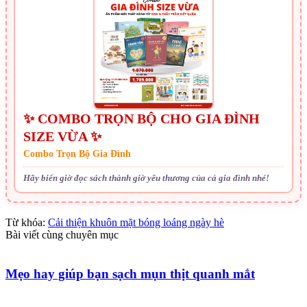
✨ COMBO TRỌN BỘ CHO GIA ĐÌNH
SIZE VỪA ✨
Combo Trọn Bộ Gia Đình
Hãy biến giờ đọc sách thành giờ yêu thương của cả gia đình nhé!
Từ khóa:
Cải thiện khuôn mặt bóng loáng ngày hè
Bài viết cùng chuyên mục
Mẹo hay giúp bạn sạch mụn thịt quanh mắt