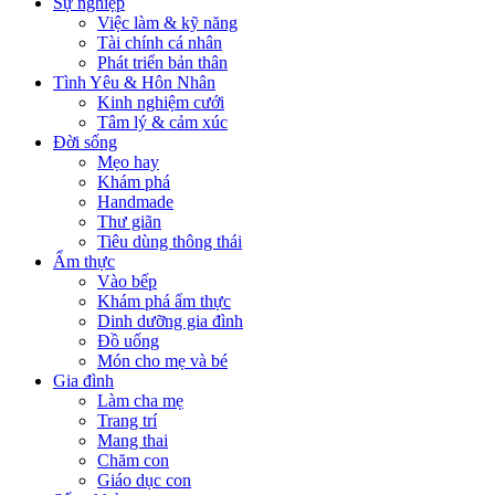
Sự nghiệp
Việc làm & kỹ năng
Tài chính cá nhân
Phát triển bản thân
Tình Yêu & Hôn Nhân
Kinh nghiệm cưới
Tâm lý & cảm xúc
Đời sống
Mẹo hay
Khám phá
Handmade
Thư giãn
Tiêu dùng thông thái
Ẩm thực
Vào bếp
Khám phá ẩm thực
Dinh dưỡng gia đình
Đồ uống
Món cho mẹ và bé
Gia đình
Làm cha mẹ
Trang trí
Mang thai
Chăm con
Giáo dục con