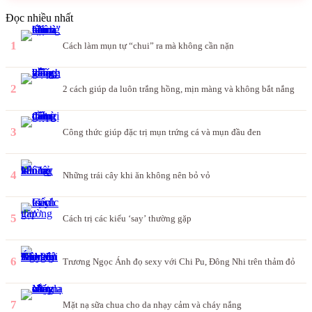
Đọc nhiều nhất
1
Cách làm mụn tự “chui” ra mà không cần nặn
2
2 cách giúp da luôn trắng hồng, mịn màng và không bắt nắng
3
Công thức giúp đặc trị mụn trứng cá và mụn đầu đen
4
Những trái cây khi ăn không nên bỏ vỏ
5
Cách trị các kiểu ‘say’ thường gặp
6
Trương Ngọc Ánh đọ sexy với Chi Pu, Đông Nhi trên thảm đỏ
7
Mặt nạ sữa chua cho da nhạy cảm và cháy nắng