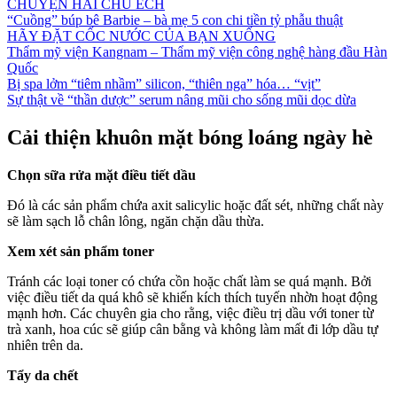
CHUYỆN HAI CHÚ ẾCH
“Cuồng” búp bê Barbie – bà mẹ 5 con chi tiền tỷ phẫu thuật
HÃY ĐẶT CỐC NƯỚC CỦA BẠN XUỐNG
Thẩm mỹ viện Kangnam – Thẩm mỹ viện công nghệ hàng đầu Hàn
Quốc
Bị spa lởm “tiêm nhầm” silicon, “thiên nga” hóa… “vịt”
Sự thật về “thần dược” serum nâng mũi cho sống mũi dọc dừa
Cải thiện khuôn mặt bóng loáng ngày hè
Chọn sữa rửa mặt điều tiết dầu
Đó là các sản phẩm chứa axit salicylic hoặc đất sét, những chất này
sẽ làm sạch lỗ chân lông, ngăn chặn dầu thừa.
Xem xét sản phẩm toner
Tránh các loại toner có chứa cồn hoặc chất làm se quá mạnh. Bởi
việc điều tiết da quá khô sẽ khiến kích thích tuyến nhờn hoạt động
mạnh hơn. Các chuyên gia cho rằng, việc điều trị dầu với toner từ
trà xanh, hoa cúc sẽ giúp cân bằng và không làm mất đi lớp dầu tự
nhiên trên da.
Tẩy da chết