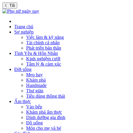
☾
Tối
Trang chủ
Sự nghiệp
Việc làm & kỹ năng
Tài chính cá nhân
Phát triển bản thân
Tình Yêu & Hôn Nhân
Kinh nghiệm cưới
Tâm lý & cảm xúc
Đời sống
Mẹo hay
Khám phá
Handmade
Thư giãn
Tiêu dùng thông thái
Ẩm thực
Vào bếp
Khám phá ẩm thực
Dinh dưỡng gia đình
Đồ uống
Món cho mẹ và bé