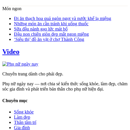
Món ngon
Đi ăn thạch hoa quả ngòn ngọt và nước khế lạ miệng
Những món ăn cần tránh khi uống thuốc
Sữa đậu nành gạo lức mát bổ
Đậu non chiên giòn đẹp mắt ngon miệng
‘Siêu thị’ đồ ăn vặt ở chợ Thành Công
Video
Chuyên trang dành cho phái đẹp.
Phụ nữ ngày nay — nơi chia sẻ kiến thức sống khỏe, làm đẹp, chăm
sóc gia đình và phát triển bản thân cho phụ nữ hiện đại.
Chuyên mục
Sống khỏe
Làm đẹp
Thân tâm trí
Gia đình