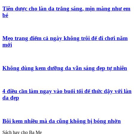
Tiên dược cho làn da trắng sáng, mịn màng như em
bé
Mẹo trang điểm cả ngày không trôi để đi chơi năm
mới
Không dùng kem dưỡng da vẫn sáng đẹp tự nhiên
4 điều cần làm ngay vào buổi tối để thức dậy với làn
da đẹp
Bôi kem nhiều mà da cũng không bị bóng nhờn
Sách hay cho Ba Mẹ