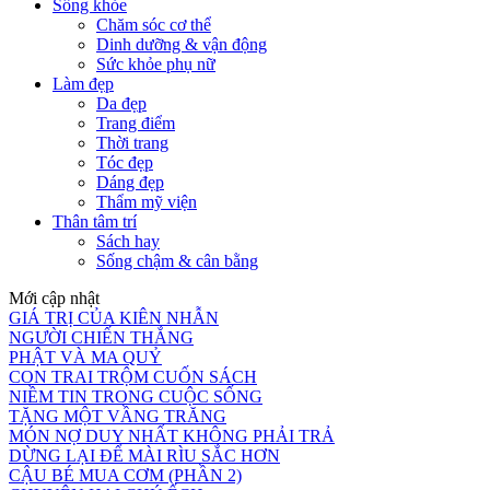
Sống khỏe
Chăm sóc cơ thể
Dinh dưỡng & vận động
Sức khỏe phụ nữ
Làm đẹp
Da đẹp
Trang điểm
Thời trang
Tóc đẹp
Dáng đẹp
Thẩm mỹ viện
Thân tâm trí
Sách hay
Sống chậm & cân bằng
Mới cập nhật
GIÁ TRỊ CỦA KIÊN NHẪN
NGƯỜI CHIẾN THẮNG
PHẬT VÀ MA QUỶ
CON TRAI TRỘM CUỐN SÁCH
NIỀM TIN TRONG CUỘC SỐNG
TẶNG MỘT VẦNG TRĂNG
MÓN NỢ DUY NHẤT KHÔNG PHẢI TRẢ
DỪNG LẠI ĐỂ MÀI RÌU SẮC HƠN
CẬU BÉ MUA CƠM (PHẦN 2)