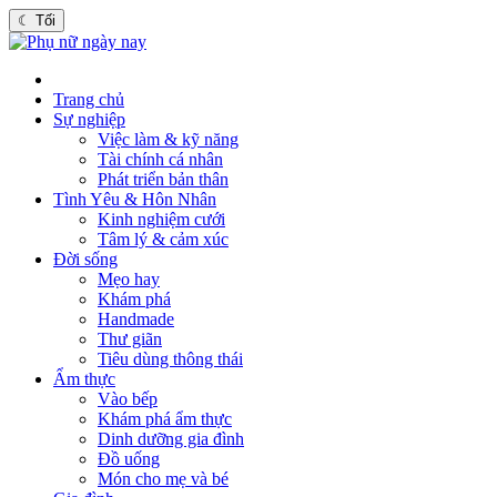
☾
Tối
Trang chủ
Sự nghiệp
Việc làm & kỹ năng
Tài chính cá nhân
Phát triển bản thân
Tình Yêu & Hôn Nhân
Kinh nghiệm cưới
Tâm lý & cảm xúc
Đời sống
Mẹo hay
Khám phá
Handmade
Thư giãn
Tiêu dùng thông thái
Ẩm thực
Vào bếp
Khám phá ẩm thực
Dinh dưỡng gia đình
Đồ uống
Món cho mẹ và bé