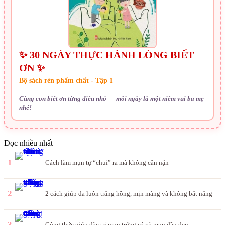
✨ 30 NGÀY THỰC HÀNH LÒNG BIẾT
ƠN ✨
Bộ sách rèn phẩm chất - Tập 1
Cùng con biết ơn từng điều nhỏ — mỗi ngày là một niềm vui ba mẹ
nhé!
Đọc nhiều nhất
1
Cách làm mụn tự “chui” ra mà không cần nặn
2
2 cách giúp da luôn trắng hồng, mịn màng và không bắt nắng
3
Công thức giúp đặc trị mụn trứng cá và mụn đầu đen