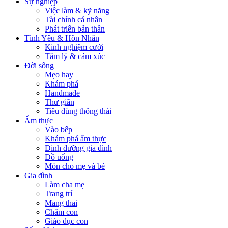
Sự nghiệp
Việc làm & kỹ năng
Tài chính cá nhân
Phát triển bản thân
Tình Yêu & Hôn Nhân
Kinh nghiệm cưới
Tâm lý & cảm xúc
Đời sống
Mẹo hay
Khám phá
Handmade
Thư giãn
Tiêu dùng thông thái
Ẩm thực
Vào bếp
Khám phá ẩm thực
Dinh dưỡng gia đình
Đồ uống
Món cho mẹ và bé
Gia đình
Làm cha mẹ
Trang trí
Mang thai
Chăm con
Giáo dục con