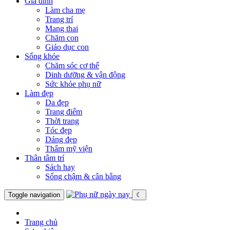
Gia đình
Làm cha mẹ
Trang trí
Mang thai
Chăm con
Giáo dục con
Sống khỏe
Chăm sóc cơ thể
Dinh dưỡng & vận động
Sức khỏe phụ nữ
Làm đẹp
Da đẹp
Trang điểm
Thời trang
Tóc đẹp
Dáng đẹp
Thẩm mỹ viện
Thân tâm trí
Sách hay
Sống chậm & cân bằng
Toggle navigation
☾
Trang chủ