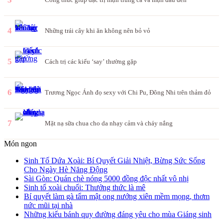
4
Những trái cây khi ăn không nên bỏ vỏ
5
Cách trị các kiểu ‘say’ thường gặp
6
Trương Ngọc Ánh đọ sexy với Chi Pu, Đông Nhi trên thảm đỏ
7
Mặt nạ sữa chua cho da nhạy cảm và cháy nắng
Món ngon
Sinh Tố Dứa Xoài: Bí Quyết Giải Nhiệt, Bừng Sức Sống
Cho Ngày Hè Năng Động
Sài Gòn: Quán chè nóng 5000 đồng độc nhất vô nhị
Sinh tố xoài chuối: Thưởng thức là mê
Bí quyết làm gà tẩm mật ong nướng xiên mềm mọng, thơm
nức mũi tại nhà
Những kiểu bánh quy đường đáng yêu cho mùa Giáng sinh