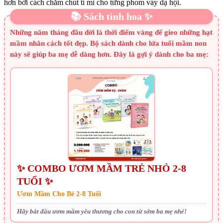
hơn bởi cách chăm chút tỉ mỉ cho từng phom váy dạ hội.
📚 Sách tinh hoa ✨
Những năm tháng đầu đời là thời điểm vàng để gieo những hạt
mầm nhân cách tốt đẹp. Bộ sách dành cho lứa tuổi mầm non
này sẽ giúp ba mẹ dễ dàng hơn. Đây là gợi ý dành cho ba mẹ:
✨ COMBO ƯƠM MẦM TRẺ NHỎ 2-8
TUỔI ✨
Ươm Mầm Cho Bé 2-8 Tuổi
Hãy bắt đầu ươm mầm yêu thương cho con từ sớm ba mẹ nhé!