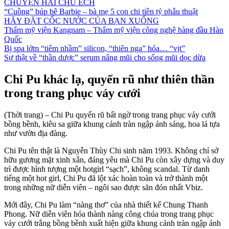
CHUYỆN HAI CHÚ ẾCH
“Cuồng” búp bê Barbie – bà mẹ 5 con chi tiền tỷ phẫu thuật
HÃY ĐẶT CỐC NƯỚC CỦA BẠN XUỐNG
Thẩm mỹ viện Kangnam – Thẩm mỹ viện công nghệ hàng đầu Hàn
Quốc
Bị spa lởm “tiêm nhầm” silicon, “thiên nga” hóa… “vịt”
Sự thật về “thần dược” serum nâng mũi cho sống mũi dọc dừa
Chi Pu khác lạ, quyến rũ như thiên thần
trong trang phục váy cưới
(Thời trang) – Chi Pu quyến rũ bất ngờ trong trang phục váy cưới
bồng bềnh, kiêu sa giữa khung cảnh tràn ngập ánh sáng, hoa lá tựa
như vườn địa đàng.
Chi Pu tên thật là Nguyễn Thùy Chi sinh năm 1993. Không chỉ sở
hữu gương mặt xinh xắn, đáng yêu mà Chi Pu còn xây dựng và duy
trì được hình tượng một hotgirl “sạch”, không scandal. Từ danh
tiếng một hot girl, Chi Pu đã lột xác hoàn toàn và trở thành một
trong những nữ diễn viên – ngôi sao được săn đón nhất Vbiz.
Mới đây, Chi Pu làm “nàng thơ” của nhà thiết kế Chung Thanh
Phong. Nữ diễn viên hóa thành nàng công chúa trong trang phục
váy cưới trắng bồng bềnh xuất hiện giữa khung cảnh tràn ngập ánh