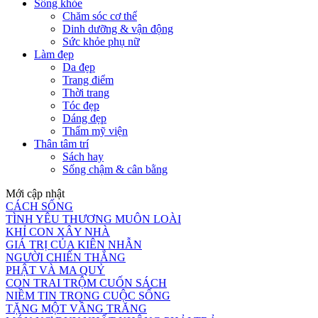
Sống khỏe
Chăm sóc cơ thể
Dinh dưỡng & vận động
Sức khỏe phụ nữ
Làm đẹp
Da đẹp
Trang điểm
Thời trang
Tóc đẹp
Dáng đẹp
Thẩm mỹ viện
Thân tâm trí
Sách hay
Sống chậm & cân bằng
Mới cập nhật
CÁCH SỐNG
TÌNH YÊU THƯƠNG MUÔN LOÀI
KHỈ CON XÂY NHÀ
GIÁ TRỊ CỦA KIÊN NHẪN
NGƯỜI CHIẾN THẮNG
PHẬT VÀ MA QUỶ
CON TRAI TRỘM CUỐN SÁCH
NIỀM TIN TRONG CUỘC SỐNG
TẶNG MỘT VẦNG TRĂNG