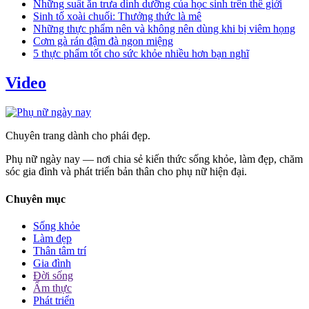
Những suất ăn trưa dinh dưỡng của học sinh trên thế giới
Sinh tố xoài chuối: Thưởng thức là mê
Những thực phẩm nên và không nên dùng khi bị viêm họng
Cơm gà rán đậm đà ngon miệng
5 thực phẩm tốt cho sức khỏe nhiều hơn bạn nghĩ
Video
Chuyên trang dành cho phái đẹp.
Phụ nữ ngày nay — nơi chia sẻ kiến thức sống khỏe, làm đẹp, chăm
sóc gia đình và phát triển bản thân cho phụ nữ hiện đại.
Chuyên mục
Sống khỏe
Làm đẹp
Thân tâm trí
Gia đình
Đời sống
Ẩm thực
Phát triển