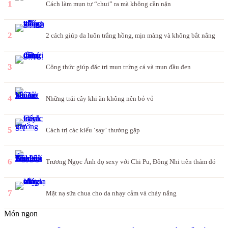
1
Cách làm mụn tự “chui” ra mà không cần nặn
2
2 cách giúp da luôn trắng hồng, mịn màng và không bắt nắng
3
Công thức giúp đặc trị mụn trứng cá và mụn đầu đen
4
Những trái cây khi ăn không nên bỏ vỏ
5
Cách trị các kiểu ‘say’ thường gặp
6
Trương Ngọc Ánh đọ sexy với Chi Pu, Đông Nhi trên thảm đỏ
7
Mặt nạ sữa chua cho da nhạy cảm và cháy nắng
Món ngon