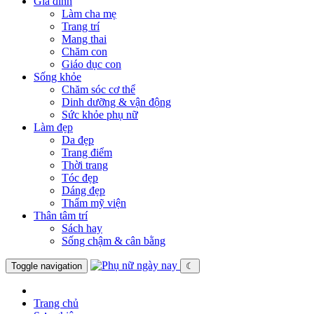
Gia đình
Làm cha mẹ
Trang trí
Mang thai
Chăm con
Giáo dục con
Sống khỏe
Chăm sóc cơ thể
Dinh dưỡng & vận động
Sức khỏe phụ nữ
Làm đẹp
Da đẹp
Trang điểm
Thời trang
Tóc đẹp
Dáng đẹp
Thẩm mỹ viện
Thân tâm trí
Sách hay
Sống chậm & cân bằng
Toggle navigation
☾
Trang chủ