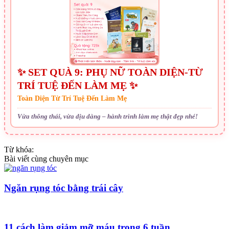
✨ SET QUÀ 9: PHỤ NỮ TOÀN DIỆN-TỪ
TRÍ TUỆ ĐẾN LÀM MẸ ✨
Toàn Diện Từ Trí Tuệ Đến Làm Mẹ
Vừa thông thái, vừa dịu dàng – hành trình làm mẹ thật đẹp nhé!
Từ khóa:
Bài viết cùng chuyên mục
Ngăn rụng tóc bằng trái cây
11 cách làm giảm mỡ máu trong 6 tuần