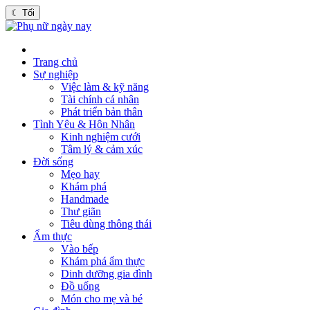
☾
Tối
Trang chủ
Sự nghiệp
Việc làm & kỹ năng
Tài chính cá nhân
Phát triển bản thân
Tình Yêu & Hôn Nhân
Kinh nghiệm cưới
Tâm lý & cảm xúc
Đời sống
Mẹo hay
Khám phá
Handmade
Thư giãn
Tiêu dùng thông thái
Ẩm thực
Vào bếp
Khám phá ẩm thực
Dinh dưỡng gia đình
Đồ uống
Món cho mẹ và bé