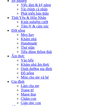
Sự nghiệp
Việc làm & kỹ năng
Tài chính cá nhân
Phát triển bản thân
Tình Yêu & Hôn Nhân
Kinh nghiệm cưới
Tâm lý & cảm xúc
Đời sống
Mẹo hay
Khám phá
Handmade
Thư giãn
Tiêu dùng thông thái
Ẩm thực
Vào bếp
Khám phá ẩm thực
Dinh dưỡng gia đình
Đồ uống
Món cho mẹ và bé
Gia đình
Làm cha mẹ
Trang trí
Mang thai
Chăm con
Giáo dục con