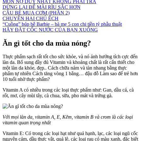
MÓN NỢ DUY NHẤT KHÔNG PHẢI TRẢ
DỪNG LẠI ĐỂ MÀI RÌU SẮC HƠN
CẬU BÉ MUA CƠM (PHẦN 2)
CHUYỆN HAI CHÚ ẾCH
“Cuồng” búp bê Barbie – bà mẹ 5 con chi tiền tỷ phẫu thuật
HÃY ĐẶT CỐC NƯỚC CỦA BẠN XUỐNG
Ăn gì tốt cho da mùa nóng?
Thực phẩm sạch rất tốt cho sức khỏe, và nó ảnh hưởng tích cực đến
làn da. Bổ sung đầy đủ Vitamin và khoáng chất là rất cấn thiết cho
một làn da khỏe, đẹp.. Cách chữa nám và tàn nhang bằng thực
phẩm tự nhiên Cách tăng vòng 1 bằng… đậu đỗ Làm sao để trẻ hơn
10 tuổi nhờ thực phẩm?
Vitamin A có nhiều trong các loại thực phẩm như: Gan, dầu cá, cà
rốt, mơ, cây mùi tây, cà chua, sữa, pho mát và trứng gà.
Với mọi làn da, vitamin A, E, Kẽm, vitamin B và crom là các loại
vitamin quan trọng nhất
Vitamin E: Có trong các loại hạt như quả hạnh, lạc, các loại ngũ cốc
nguyên cám, dầu thực vật, quả lê, các loại rau có màu xanh, đặc biệt