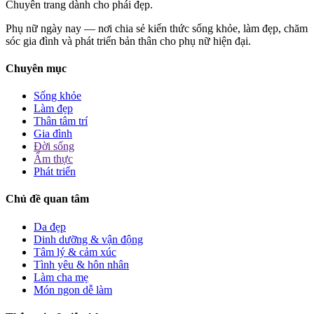
Chuyên trang dành cho phái đẹp.
Phụ nữ ngày nay — nơi chia sẻ kiến thức sống khỏe, làm đẹp, chăm
sóc gia đình và phát triển bản thân cho phụ nữ hiện đại.
Chuyên mục
Sống khỏe
Làm đẹp
Thân tâm trí
Gia đình
Đời sống
Ẩm thực
Phát triển
Chủ đề quan tâm
Da đẹp
Dinh dưỡng & vận động
Tâm lý & cảm xúc
Tình yêu & hôn nhân
Làm cha mẹ
Món ngon dễ làm