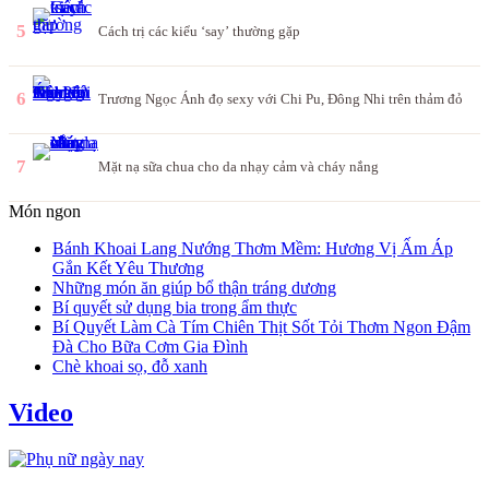
5
Cách trị các kiểu ‘say’ thường gặp
6
Trương Ngọc Ánh đọ sexy với Chi Pu, Đông Nhi trên thảm đỏ
7
Mặt nạ sữa chua cho da nhạy cảm và cháy nắng
Món ngon
Bánh Khoai Lang Nướng Thơm Mềm: Hương Vị Ấm Áp
Gắn Kết Yêu Thương
Những món ăn giúp bổ thận tráng dương
Bí quyết sử dụng bia trong ẩm thực
Bí Quyết Làm Cà Tím Chiên Thịt Sốt Tỏi Thơm Ngon Đậm
Đà Cho Bữa Cơm Gia Đình
Chè khoai sọ, đỗ xanh
Video