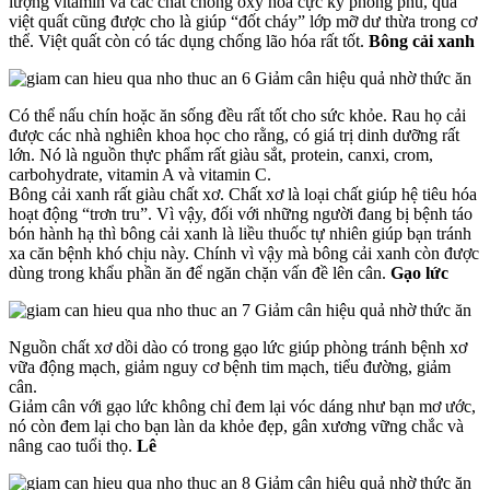
lượng vitamin và các chất chống ôxy hóa cực kỳ phong phú, quả
việt quất cũng được cho là giúp “đốt cháy” lớp mỡ dư thừa trong cơ
thể. Việt quất còn có tác dụng chống lão hóa rất tốt.
Bông cải xanh
Có thể nấu chín hoặc ăn sống đều rất tốt cho sức khỏe. Rau họ cải
được các nhà nghiên khoa học cho rằng, có giá trị dinh dưỡng rất
lớn. Nó là nguồn thực phẩm rất giàu sắt, protein, canxi, crom,
carbohydrate, vitamin A và vitamin C.
Bông cải xanh rất giàu chất xơ. Chất xơ là loại chất giúp hệ tiêu hóa
hoạt động “trơn tru”. Vì vậy, đối với những người đang bị bệnh táo
bón hành hạ thì bông cải xanh là liều thuốc tự nhiên giúp bạn tránh
xa căn bệnh khó chịu này. Chính vì vậy mà bông cải xanh còn được
dùng trong khẩu phần ăn để ngăn chặn vấn đề lên cân.
Gạo lức
Nguồn chất xơ dồi dào có trong gạo lức giúp phòng tránh bệnh xơ
vữa động mạch, giảm nguy cơ bệnh tim mạch, tiểu đường, giảm
cân.
Giảm cân với gạo lức không chỉ đem lại vóc dáng như bạn mơ ước,
nó còn đem lại cho bạn làn da khỏe đẹp, gân xương vững chắc và
nâng cao tuổi thọ.
Lê