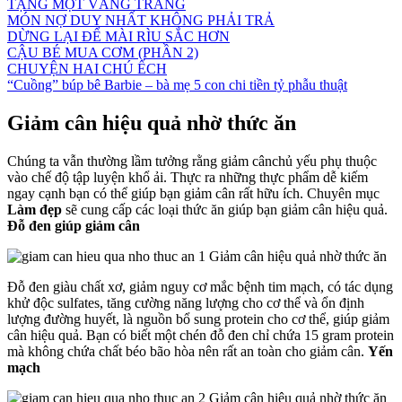
TẶNG MỘT VẦNG TRĂNG
MÓN NỢ DUY NHẤT KHÔNG PHẢI TRẢ
DỪNG LẠI ĐỂ MÀI RÌU SẮC HƠN
CẬU BÉ MUA CƠM (PHẦN 2)
CHUYỆN HAI CHÚ ẾCH
“Cuồng” búp bê Barbie – bà mẹ 5 con chi tiền tỷ phẫu thuật
Giảm cân hiệu quả nhờ thức ăn
Chúng ta vẫn thường lầm tưởng rằng giảm cânchủ yếu phụ thuộc
vào chế độ tập luyện khổ ải. Thực ra những thực phẩm dễ kiếm
ngay cạnh bạn có thể giúp bạn giảm cân rất hữu ích. Chuyên mục
Làm đẹp
sẽ cung cấp các loại thức ăn giúp bạn giảm cân hiệu quả.
Đỗ đen giúp giảm cân
Đỗ đen giàu chất xơ, giảm nguy cơ mắc bệnh tim mạch, có tác dụng
khử độc sulfates, tăng cường năng lượng cho cơ thể và ổn định
lượng đường huyết, là nguồn bổ sung protein cho cơ thể, giúp giảm
cân hiệu quả. Bạn có biết một chén đỗ đen chỉ chứa 15 gram protein
mà không chứa chất béo bão hòa nên rất an toàn cho giảm cân.
Yến
mạch