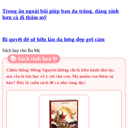
Trong ăn ngoài bôi giúp bạn da trắng, dáng xinh
hơn cả đi thẩm mỹ
Bí quyết để sở hữu làn da lưng đẹp gợi cảm
Sách hay cho Ba Mẹ
📚 Sách tinh hoa ✨
Chiến thắng Mông Nguyên không chỉ là kiêu hãnh dân tộc,
mà còn là bài học về ý chí cho con. Mẹ muốn con thêm tự
hào? Đây là cuốn sách để cả nhà cùng đọc: