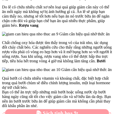
Do lê có chứa nhiều chất xơ nên loại quả giúp giảm cân này có thể
ăn mỗi ngày mà không sợ bị ảnh hưởng gì cả. Ăn lê sẽ giúp bạn
cảm thấy no, nhưng sẽ tốt hơn nếu bạn ăn nó trước bữa ăn để ngăn
chặn cơn đói và giúp hạn chế bạn ăn quá nhiều thực phẩm, giúp
giảm béo.
Rượu vang
Chất chống oxy hóa được tìm thấy trong vỏ của trái nho, tác dụng
đốt cháy chất béo. Các nghiên cứu cho thấy rằng những người uống
rượu vừa phải có vòng eo hẹp hơn và ít mỡ bụng hơn so với người ít
uống rượu. Sau khi uống, rượu vang nho có thể được hấp thu trực
tiếp, tiêu hóa hết trong vòng 4 giờ mà không làm tăng cân.
Bưởi
Quả bưởi có chứa nhiều vitamin và khoáng chất, đặc biệt hợp chất
trong quả bưởi chùm sẽ điều chỉnh lượng insulin, một loại hormone
dự trữ chất béo.
Bạn có thể ăn trực tiếp những múi bưởi hoặc uống nước ép bưởi
hàng ngày cũng rất tốt cho việc giảm cân và sở hữu làn da đẹp. Bạn
nên ăn bưởi trước bữa ăn để giúp giảm cân mà không cần phải thay
đổi khẩu phần ăn nhé.
📚 Sách tinh hoa ✨