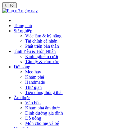
☾
Tối
Trang chủ
Sự nghiệp
Việc làm & kỹ năng
Tài chính cá nhân
Phát triển bản thân
Tình Yêu & Hôn Nhân
Kinh nghiệm cưới
Tâm lý & cảm xúc
Đời sống
Mẹo hay
Khám phá
Handmade
Thư giãn
Tiêu dùng thông thái
Ẩm thực
Vào bếp
Khám phá ẩm thực
Dinh dưỡng gia đình
Đồ uống
Món cho mẹ và bé