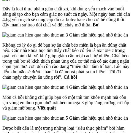
Đây là loại thực phẩm giàu chất xơ, khi dùng yến mạch vào buổi
sáng sẽ tạo cho bạn cảm giác no suốt cả ngày. Một ngày bạn chỉ cần
4,6g yến mạch sẽ cung cấp đủ carbohydrate cho cơ thể đồng thời
đẩy mạnh sự trao đổi chất và đốt cháy mỡ thừa.
Bơ
Không có lý do gì để bạn sợ ăn chất béo miễn là bạn ăn đúng chất
béo. Các nhà khoa học tìm thấy chất béo có tên là axit oleic trong
quả bơ chính là ‘vũ khí’ giúp giảm cân một cách tự nhiên. Chất béo
trong trái bơ sẽ kích thích phản ứng của cơ thể mà có tác dụng ngăn
chặn tạm thời cơn đói cồn cào đang “thiêu đốt” tâm trí bạn. Lúc này
tiểu khu não sẽ được “báo” là đã no và phát ra tín hiệu: “Tôi đã
chán ngấy chuyện ăn uống rồi”.
Cá hồi
Món cá hồi không chỉ giúp bạn có một trái tim khỏe mạnh mà còn
tạo vòng eo thon gọn nhờ axit béo omega 3 giúp tăng cường cơ bắp
và giảm mỡ bụng.
Việt quất
Được biết đến là một trong những loại “siêu thực phẩm” bởi hàm