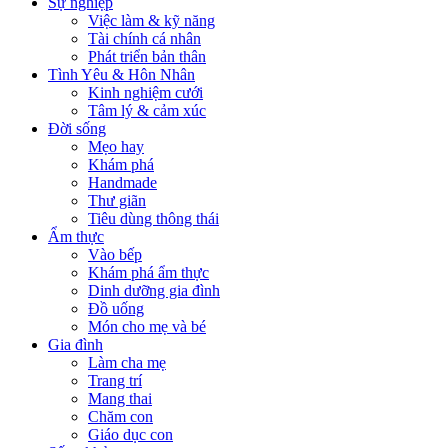
Sự nghiệp
Việc làm & kỹ năng
Tài chính cá nhân
Phát triển bản thân
Tình Yêu & Hôn Nhân
Kinh nghiệm cưới
Tâm lý & cảm xúc
Đời sống
Mẹo hay
Khám phá
Handmade
Thư giãn
Tiêu dùng thông thái
Ẩm thực
Vào bếp
Khám phá ẩm thực
Dinh dưỡng gia đình
Đồ uống
Món cho mẹ và bé
Gia đình
Làm cha mẹ
Trang trí
Mang thai
Chăm con
Giáo dục con