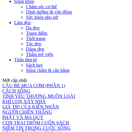
Sống khỏe
Chăm sóc cơ thể
Dinh dưỡng & vận động
Sức khỏe phụ nữ
Làm đẹp
Da đẹp
Trang điểm
Thời trang
Tóc đẹp
Dáng đẹp
Thẩm mỹ viện
Thân tâm trí
Sách hay
Sống chậm & cân bằng
Mới cập nhật
CẬU BÉ MUA CƠM (PHẦN 1)
CÁCH SỐNG
TÌNH YÊU THƯƠNG MUÔN LOÀI
KHỈ CON XÂY NHÀ
GIÁ TRỊ CỦA KIÊN NHẪN
NGƯỜI CHIẾN THẮNG
PHẬT VÀ MA QUỶ
CON TRAI TRỘM CUỐN SÁCH
NIỀM TIN TRONG CUỘC SỐNG