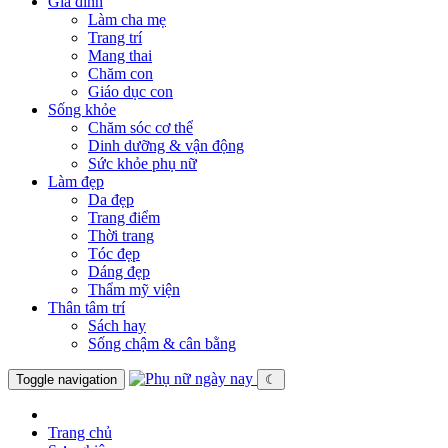
Gia đình
Làm cha mẹ
Trang trí
Mang thai
Chăm con
Giáo dục con
Sống khỏe
Chăm sóc cơ thể
Dinh dưỡng & vận động
Sức khỏe phụ nữ
Làm đẹp
Da đẹp
Trang điểm
Thời trang
Tóc đẹp
Dáng đẹp
Thẩm mỹ viện
Thân tâm trí
Sách hay
Sống chậm & cân bằng
Toggle navigation
☾
Trang chủ