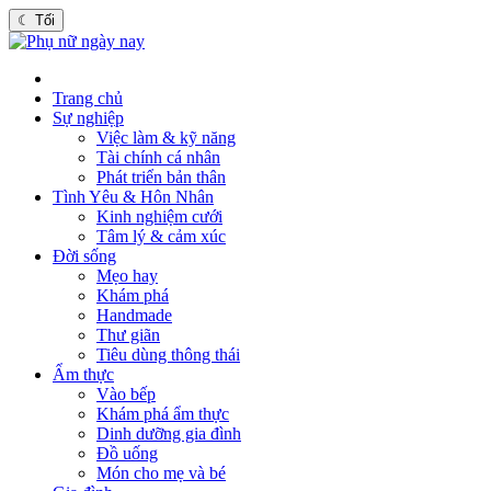
☾
Tối
Trang chủ
Sự nghiệp
Việc làm & kỹ năng
Tài chính cá nhân
Phát triển bản thân
Tình Yêu & Hôn Nhân
Kinh nghiệm cưới
Tâm lý & cảm xúc
Đời sống
Mẹo hay
Khám phá
Handmade
Thư giãn
Tiêu dùng thông thái
Ẩm thực
Vào bếp
Khám phá ẩm thực
Dinh dưỡng gia đình
Đồ uống
Món cho mẹ và bé