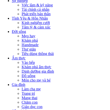
Sự nghiệp
Việc làm & kỹ năng
Tài chính cá nhân
Phát triển bản thân
Tình Yêu & Hôn Nhân
Kinh nghiệm cưới
Tâm lý & cảm xúc
Đời sống
Mẹo hay
Khám phá
Handmade
Thư giãn
Tiêu dùng thông thái
Ẩm thực
Vào bếp
Khám phá ẩm thực
Dinh dưỡng gia đình
Đồ uống
Món cho mẹ và bé
Gia đình
Làm cha mẹ
Trang trí
Mang thai
Chăm con
Giáo dục con