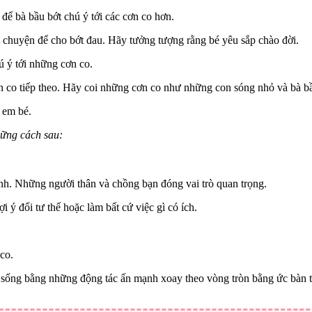
 để bà bầu bớt chú ý tới các cơn co hơn.
ói chuyện để cho bớt đau. Hãy tưởng tượng rằng bé yêu sắp chào đời.
 ý tới những cơn co.
co tiếp theo. Hãy coi những cơn co như những con sóng nhỏ và bà bầu
 em bé.
hững cách sau:
nh. Những người thân và chồng bạn đóng vai trò quan trọng.
 ý đổi tư thế hoặc làm bất cứ việc gì có ích.
co.
 sống bằng những động tác ấn mạnh xoay theo vòng tròn bằng ức bàn ta