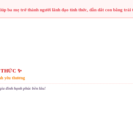
úp ba mẹ trở thành người lãnh đạo tỉnh thức, dẫn dắt con bằng trái t
 THỨC ✨
nh yêu thương
gia đình hạnh phúc bền lâu!