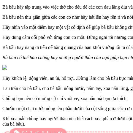
Bà bầu hãy tập trung vào việc thở cho đều để các cơn đau lắng dịu và
Bà bầu nên thư giãn giữa các cơn co như hãy hát lên hay rên rỉ và n
Hãy nhìn vào một điểm hay một vật cố định để giúp bà bầu không chú
Hãy dũng cảm đối phó với từng cơn co một. Đừng nghĩ tới những cơn 
Bà bầu hãy năng đi tiểu để bàng quang của bạn khỏi vướng lối ra của
Bà bầu có thể bảo chồng hay những người thân của bạn giúp bạn n
Hãy khích lệ, động viên, an ủi, hỗ trợ…Đừng làm cho bà bầu bực mì
Lau trán cho bà bầu, cho bà bầu uống nước, nắm tay, xoa nắn lưng, gợi
Chồng bạn nên có những cử chỉ vuốt ve, xoa nắn mà bạn ưa thích.
Chườm một chai nước nóng lên phần dưới của cột sống giữa các cơn 
Khi xoa nắn chồng hay người thân nên biết cách xoa phần ở dưới cột
của bà bầu).