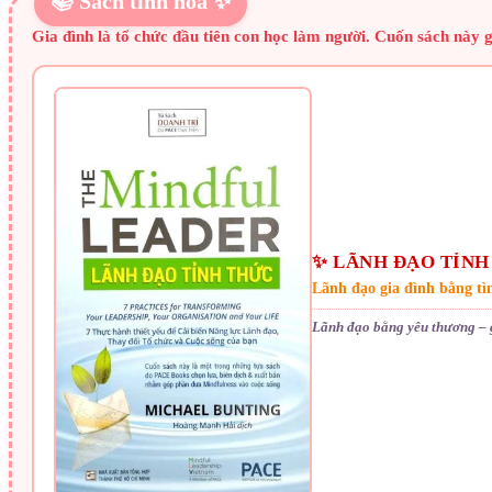
📚 Sách tinh hoa ✨
Gia đình là tổ chức đầu tiên con học làm người. Cuốn sách này gi
✨ LÃNH ĐẠO TỈNH
Lãnh đạo gia đình bằng tì
Lãnh đạo bằng yêu thương – 