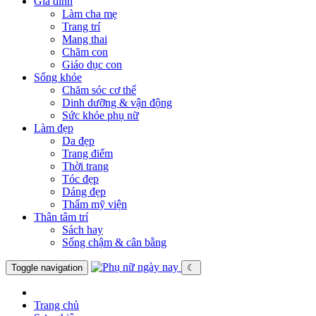
Gia đình
Làm cha mẹ
Trang trí
Mang thai
Chăm con
Giáo dục con
Sống khỏe
Chăm sóc cơ thể
Dinh dưỡng & vận động
Sức khỏe phụ nữ
Làm đẹp
Da đẹp
Trang điểm
Thời trang
Tóc đẹp
Dáng đẹp
Thẩm mỹ viện
Thân tâm trí
Sách hay
Sống chậm & cân bằng
Toggle navigation
☾
Trang chủ