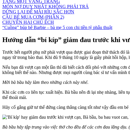
TẶNG MỘT VẦNG TRĂNG
MÓN NỢ DUY NHẤT KHÔNG PHẢI TRẢ
DỪNG LẠI ĐỂ MÀI RÌU SẮC HƠN
CẬU BÉ MUA CƠM (PHẦN 2)
CHUYỆN HAI CHÚ ẾCH
“Cuồng” búp bê Barbie – bà mẹ 5 con chi tiền tỷ phẫu thuật
Hướng dẫn “bí kíp” giảm đau trước khi vư
Trước hết người phụ nữ phải vượt qua được giai đoạn thử thách đó là 
ngay từ trong bào thai. Khi đủ 9 tháng 10 ngày là giây phút hồi hộp
Nếu bạn đã vượt cạn một lần thì đã biết cách đối phó với những cơn 
không biết thế nào. Nhưng được mọi người cùng bác sĩ tư vấn mình thấ
Mời bà bầu hãy làm theo những cách này nhé.
Khi các cơn co liên tục xuất hiện. Bà bầu nên đi lại nhẹ nhàng, liên
thế thoải mái.
Hãy cố gắng giữ tư thế đứng càng thẳng càng tốt như vậy đầu em bé 
Bà bầu hãy tập trung vào việc thở cho đều để các cơn đau lắng dịu.