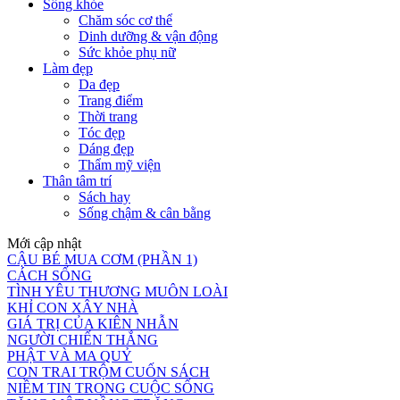
Sống khỏe
Chăm sóc cơ thể
Dinh dưỡng & vận động
Sức khỏe phụ nữ
Làm đẹp
Da đẹp
Trang điểm
Thời trang
Tóc đẹp
Dáng đẹp
Thẩm mỹ viện
Thân tâm trí
Sách hay
Sống chậm & cân bằng
Mới cập nhật
CẬU BÉ MUA CƠM (PHẦN 1)
CÁCH SỐNG
TÌNH YÊU THƯƠNG MUÔN LOÀI
KHỈ CON XÂY NHÀ
GIÁ TRỊ CỦA KIÊN NHẪN
NGƯỜI CHIẾN THẮNG
PHẬT VÀ MA QUỶ
CON TRAI TRỘM CUỐN SÁCH
NIỀM TIN TRONG CUỘC SỐNG