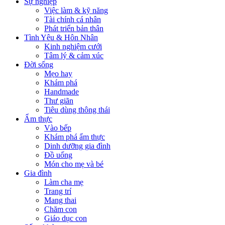
Sự nghiệp
Việc làm & kỹ năng
Tài chính cá nhân
Phát triển bản thân
Tình Yêu & Hôn Nhân
Kinh nghiệm cưới
Tâm lý & cảm xúc
Đời sống
Mẹo hay
Khám phá
Handmade
Thư giãn
Tiêu dùng thông thái
Ẩm thực
Vào bếp
Khám phá ẩm thực
Dinh dưỡng gia đình
Đồ uống
Món cho mẹ và bé
Gia đình
Làm cha mẹ
Trang trí
Mang thai
Chăm con
Giáo dục con