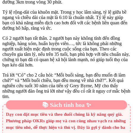
đường 3km trong vòng 30 phút.
Tỷ lệ rộng-dài của khuôn mặt. Trong y học lâm sàng, tỷ lệ giữa bề
ngang và chiều dài của mặt là 6:10 là chuẩn nhất. Tỷ lệ này giúp
bạn có khả năng miễn dịch cao hơn đối với các bệnh liên quan đến
đường hô hấp, răng và ức.
Có 2 người bạn rất thân. 2 người bạn này không tính đến đồng
nghiệp, hàng xóm, huấn luyện viên…, tức là không phải những
người xuất hiện mặc định trong cuộc sống của bạn. Theo các
chuyên gia tâm lý, nếu trên 35 tuổi, bạn phù hợp với tiêu chuẩn này,
chứng tỏ bạn đã có quan hệ xã hội lành mạnh, nó giúp tuổi thọ của
bạn kéo dài hơn.
Trả lời “Có” cho 2 câu hỏi: “Mỗi buổi sáng, bạn đều muốn đi làm
chứ?” và “Mỗi buổi chiều, bạn đều mong về nhà chứ?”. Kết quả
nghiên cứu suốt 30 năm của tiến sỹ Grey Byrne, Mỹ cho thấy
những người đàn ông trả lời như vậy đều có rất ít nguy cơ mắc bệnh
tim.
📚 Sách tinh hoa ✨
Dạy con đặt mục tiêu và theo đuổi chúng là kỹ năng quý giá.
Phương pháp OKRs giúp mẹ và con cùng nhau vạch ra những
mục tiêu nhỏ, dễ thực hiện và thú vị. Đây là gợi ý dành cho ba