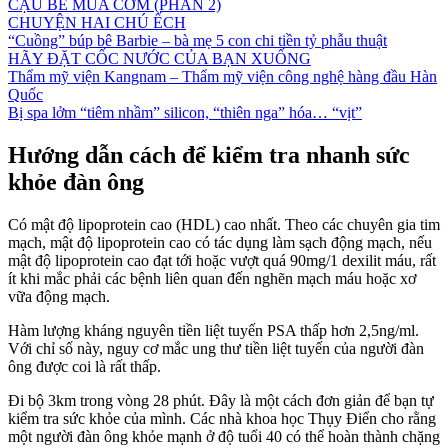
CẬU BÉ MUA CƠM (PHẦN 2)
CHUYỆN HAI CHÚ ẾCH
“Cuồng” búp bê Barbie – bà mẹ 5 con chi tiền tỷ phẫu thuật
HÃY ĐẶT CỐC NƯỚC CỦA BẠN XUỐNG
Thẩm mỹ viện Kangnam – Thẩm mỹ viện công nghệ hàng đầu Hàn
Quốc
Bị spa lởm “tiêm nhầm” silicon, “thiên nga” hóa… “vịt”
Hướng dẫn cách để kiểm tra nhanh sức
khỏe đàn ông
Có mật độ lipoprotein cao (HDL) cao nhất. Theo các chuyên gia tim
mạch, mật độ lipoprotein cao có tác dụng làm sạch động mạch, nếu
mật độ lipoprotein cao đạt tới hoặc vượt quá 90mg/1 dexilit máu, rất
ít khi mắc phải các bệnh liên quan đến nghẽn mạch máu hoặc xơ
vữa động mạch.
Hàm lượng kháng nguyên tiền liệt tuyến PSA thấp hơn 2,5ng/ml.
Với chỉ số này, nguy cơ mắc ung thư tiền liệt tuyến của người đàn
ông được coi là rất thấp.
Đi bộ 3km trong vòng 28 phút. Đây là một cách đơn giản để bạn tự
kiểm tra sức khỏe của mình. Các nhà khoa học Thụy Điển cho rằng
một người đàn ông khỏe mạnh ở độ tuổi 40 có thể hoàn thành chặng