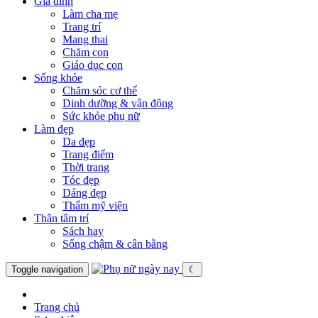
Gia đình
Làm cha mẹ
Trang trí
Mang thai
Chăm con
Giáo dục con
Sống khỏe
Chăm sóc cơ thể
Dinh dưỡng & vận động
Sức khỏe phụ nữ
Làm đẹp
Da đẹp
Trang điểm
Thời trang
Tóc đẹp
Dáng đẹp
Thẩm mỹ viện
Thân tâm trí
Sách hay
Sống chậm & cân bằng
Toggle navigation
☾
Trang chủ