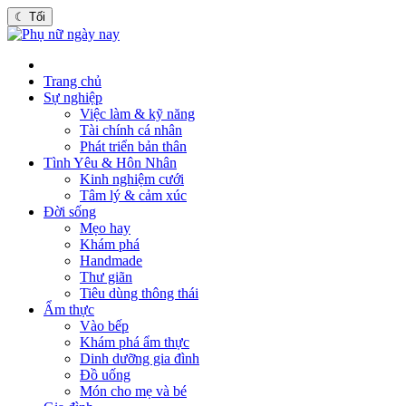
☾
Tối
Trang chủ
Sự nghiệp
Việc làm & kỹ năng
Tài chính cá nhân
Phát triển bản thân
Tình Yêu & Hôn Nhân
Kinh nghiệm cưới
Tâm lý & cảm xúc
Đời sống
Mẹo hay
Khám phá
Handmade
Thư giãn
Tiêu dùng thông thái
Ẩm thực
Vào bếp
Khám phá ẩm thực
Dinh dưỡng gia đình
Đồ uống
Món cho mẹ và bé