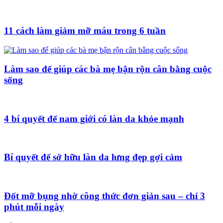
11 cách làm giảm mỡ máu trong 6 tuần
Làm sao để giúp các bà mẹ bận rộn cân bằng cuộc
sống
4 bí quyết để nam giới có làn da khỏe mạnh
Bí quyết để sở hữu làn da lưng đẹp gợi cảm
Đốt mỡ bụng nhờ công thức đơn giản sau – chỉ 3
phút mỗi ngày