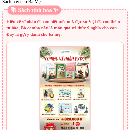
Sách hay cho Ba Mẹ
📚 Sách tinh hoa ✨
Hiểu về vĩ nhân để con biết ước mơ, đọc sử Việt để con thêm
tự hào. Bộ combo này là món quà tri thức ý nghĩa cho con.
Đây là gợi ý dành cho ba mẹ: