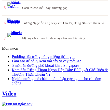
5
Cách trị các kiểu ‘say’ thường gặp
6
Trương Ngọc Ánh đọ sexy với Chi Pu, Đông Nhi trên thảm đỏ
7
Mặt nạ sữa chua cho da nhạy cảm và cháy nắng
Món ngon
Pudding sữa trứng tráng miệng thật ngon
Làm sao để có ly kem trái cây vị cay mới lạ?
5 món ăn đường phố khoái khẩu Singapore
Kem Sầu Riêng Thơm Ngon Hấp Dẫn: Bí Quyết Chế Biến &
Thưởng Thức Chuẩn Vị
Nghêu nướng mỡ chài – món nhậu cực ngon cho các ông
chồng
Video