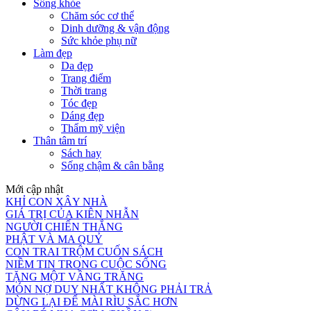
Sống khỏe
Chăm sóc cơ thể
Dinh dưỡng & vận động
Sức khỏe phụ nữ
Làm đẹp
Da đẹp
Trang điểm
Thời trang
Tóc đẹp
Dáng đẹp
Thẩm mỹ viện
Thân tâm trí
Sách hay
Sống chậm & cân bằng
Mới cập nhật
KHỈ CON XÂY NHÀ
GIÁ TRỊ CỦA KIÊN NHẪN
NGƯỜI CHIẾN THẮNG
PHẬT VÀ MA QUỶ
CON TRAI TRỘM CUỐN SÁCH
NIỀM TIN TRONG CUỘC SỐNG
TẶNG MỘT VẦNG TRĂNG
MÓN NỢ DUY NHẤT KHÔNG PHẢI TRẢ
DỪNG LẠI ĐỂ MÀI RÌU SẮC HƠN