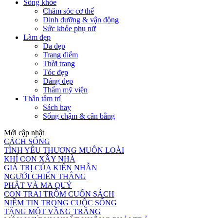
Sống khỏe
Chăm sóc cơ thể
Dinh dưỡng & vận động
Sức khỏe phụ nữ
Làm đẹp
Da đẹp
Trang điểm
Thời trang
Tóc đẹp
Dáng đẹp
Thẩm mỹ viện
Thân tâm trí
Sách hay
Sống chậm & cân bằng
Mới cập nhật
CÁCH SỐNG
TÌNH YÊU THƯƠNG MUÔN LOÀI
KHỈ CON XÂY NHÀ
GIÁ TRỊ CỦA KIÊN NHẪN
NGƯỜI CHIẾN THẮNG
PHẬT VÀ MA QUỶ
CON TRAI TRỘM CUỐN SÁCH
NIỀM TIN TRONG CUỘC SỐNG
TẶNG MỘT VẦNG TRĂNG