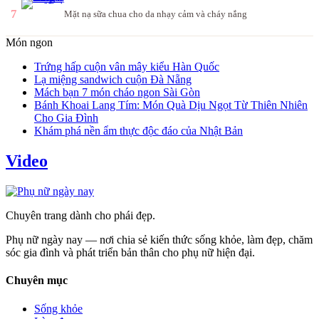
7
Mặt nạ sữa chua cho da nhạy cảm và cháy nắng
Món ngon
Trứng hấp cuộn vân mây kiểu Hàn Quốc
Lạ miệng sandwich cuộn Đà Nẵng
Mách bạn 7 món cháo ngon Sài Gòn
Bánh Khoai Lang Tím: Món Quà Dịu Ngọt Từ Thiên Nhiên
Cho Gia Đình
Khám phá nền ẩm thực độc đáo của Nhật Bản
Video
Chuyên trang dành cho phái đẹp.
Phụ nữ ngày nay — nơi chia sẻ kiến thức sống khỏe, làm đẹp, chăm
sóc gia đình và phát triển bản thân cho phụ nữ hiện đại.
Chuyên mục
Sống khỏe