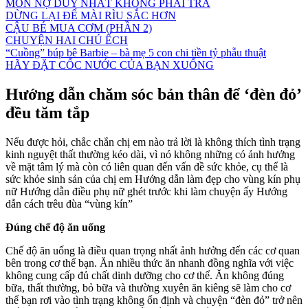
MÓN NỢ DUY NHẤT KHÔNG PHẢI TRẢ
DỪNG LẠI ĐỂ MÀI RÌU SẮC HƠN
CẬU BÉ MUA CƠM (PHẦN 2)
CHUYỆN HAI CHÚ ẾCH
“Cuồng” búp bê Barbie – bà mẹ 5 con chi tiền tỷ phẫu thuật
HÃY ĐẶT CỐC NƯỚC CỦA BẠN XUỐNG
Hướng dẫn chăm sóc bản thân để ‘đèn đỏ’
đều tăm tắp
Nếu được hỏi, chắc chắn chị em nào trả lời là không thích tình trạng
kinh nguyệt thất thường kéo dài, vì nó không những có ảnh hưởng
về mặt tâm lý mà còn có liên quan đến vấn đề sức khỏe, cụ thể là
sức khỏe sinh sản của chị em Hướng dẫn làm đẹp cho vùng kín phụ
nữ Hướng dẫn điều phụ nữ ghét trước khi làm chuyện ấy Hướng
dẫn cách trêu đùa “vùng kín”
Đúng chế độ ăn uống
Chế độ ăn uống là điều quan trọng nhất ảnh hưởng đến các cơ quan
bên trong cơ thể bạn. Ăn nhiều thức ăn nhanh đồng nghĩa với việc
không cung cấp đủ chất dinh dưỡng cho cơ thể. Ăn không đúng
bữa, thất thường, bỏ bữa và thường xuyên ăn kiêng sẽ làm cho cơ
thể bạn rơi vào tình trạng không ổn định và chuyện “đèn đỏ” trở nên