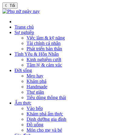
☾
Tối
Trang chủ
Sự nghiệp
Việc làm & kỹ năng
Tài chính cá nhân
Phát triển bản thân
Tình Yêu & Hôn Nhân
Kinh nghiệm cưới
Tâm lý & cảm xúc
Đời sống
Mẹo hay
Khám phá
Handmade
Thư giãn
Tiêu dùng thông thái
Ẩm thực
Vào bếp
Khám phá ẩm thực
Dinh dưỡng gia đình
Đồ uống
Món cho mẹ và bé