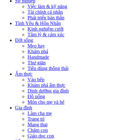
Sự nghiệp
Việc làm & kỹ năng
Tài chính cá nhân
Phát triển bản thân
Tình Yêu & Hôn Nhân
Kinh nghiệm cưới
Tâm lý & cảm xúc
Đời sống
Mẹo hay
Khám phá
Handmade
Thư giãn
Tiêu dùng thông thái
Ẩm thực
Vào bếp
Khám phá ẩm thực
Dinh dưỡng gia đình
Đồ uống
Món cho mẹ và bé
Gia đình
Làm cha mẹ
Trang trí
Mang thai
Chăm con
Giáo dục con