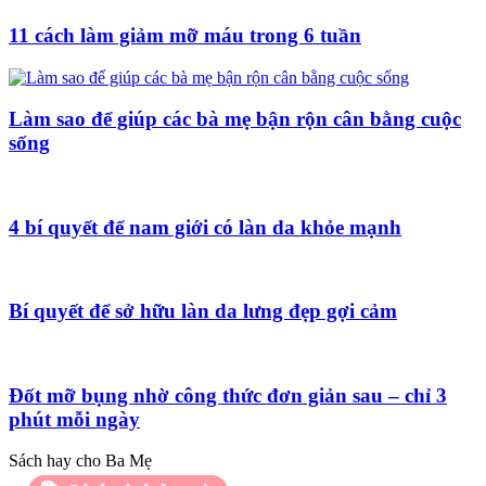
11 cách làm giảm mỡ máu trong 6 tuần
Làm sao để giúp các bà mẹ bận rộn cân bằng cuộc
sống
4 bí quyết để nam giới có làn da khỏe mạnh
Bí quyết để sở hữu làn da lưng đẹp gợi cảm
Đốt mỡ bụng nhờ công thức đơn giản sau – chỉ 3
phút mỗi ngày
Sách hay cho Ba Mẹ