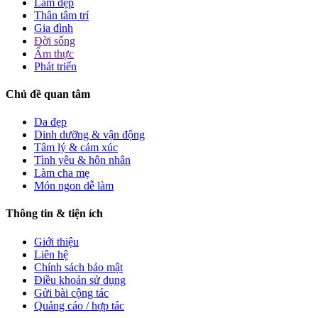
Làm đẹp
Thân tâm trí
Gia đình
Đời sống
Ẩm thực
Phát triển
Chủ đề quan tâm
Da đẹp
Dinh dưỡng & vận động
Tâm lý & cảm xúc
Tình yêu & hôn nhân
Làm cha mẹ
Món ngon dễ làm
Thông tin & tiện ích
Giới thiệu
Liên hệ
Chính sách bảo mật
Điều khoản sử dụng
Gửi bài cộng tác
Quảng cáo / hợp tác