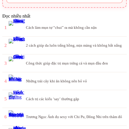
Đọc nhiều nhất
1
Cách làm mụn tự “chui” ra mà không cần nặn
2
2 cách giúp da luôn trắng hồng, mịn màng và không bắt nắng
3
Công thức giúp đặc trị mụn trứng cá và mụn đầu đen
4
Những trái cây khi ăn không nên bỏ vỏ
5
Cách trị các kiểu ‘say’ thường gặp
6
Trương Ngọc Ánh đọ sexy với Chi Pu, Đông Nhi trên thảm đỏ