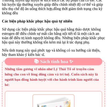
Thường xuyên tập luyện sẽ kích thích các bộ phận của cơ thể. Các
bài luyện tập thường xuyên giúp điều chỉnh nhiệt độ cơ thể và giúp
tiêu thụ chế độ ăn uống thích hợp,đồng thời giảm tình trạng chu kỳ
không đều
Các biện pháp khắc phục hậu quả tự nhiên
Sử dụng các biện pháp khắc phục hậu quả bằng thảo dược không
estrogen để điều chỉnh sự mất cân bằng nội tiết tố là một cách an
toàn để điều trị kinh nguyệt không đều. Những biện pháp khắc phục
hậu quả này thường không tốn kém mà lại ít tác dụng phụ.
Nếu tình trạng này quá phức tạp và không có xu hướng cải thiện,
hãy tham khảo ý kiến bác sĩ.
📚 Sách tinh hoa ✨
Những tấm gương vĩ nhân như Lý Thái Tổ sẽ truyền cảm
hứng cho con về lòng dũng cảm và trí tuệ. Cuốn sách này là
người bạn đồng hành tuyệt vời cho hành trình làm người của
bé: