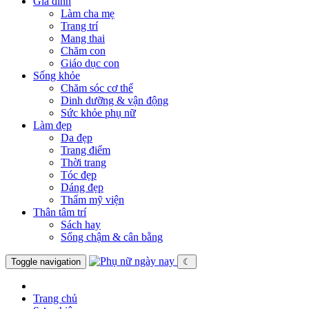
Gia đình
Làm cha mẹ
Trang trí
Mang thai
Chăm con
Giáo dục con
Sống khỏe
Chăm sóc cơ thể
Dinh dưỡng & vận động
Sức khỏe phụ nữ
Làm đẹp
Da đẹp
Trang điểm
Thời trang
Tóc đẹp
Dáng đẹp
Thẩm mỹ viện
Thân tâm trí
Sách hay
Sống chậm & cân bằng
Toggle navigation
☾
Trang chủ