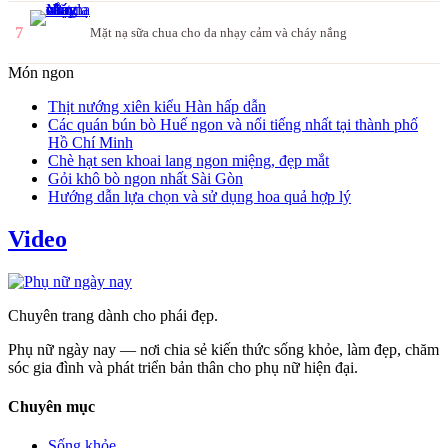
7
Mặt nạ sữa chua cho da nhạy cảm và cháy nắng
Món ngon
Thịt nướng xiên kiểu Hàn hấp dẫn
Các quán bún bò Huế ngon và nổi tiếng nhất tại thành phố
Hồ Chí Minh
Chè hạt sen khoai lang ngon miệng, đẹp mắt
Gỏi khô bò ngon nhất Sài Gòn
Hướng dẫn lựa chọn và sử dụng hoa quả hợp lý
Video
Chuyên trang dành cho phái đẹp.
Phụ nữ ngày nay — nơi chia sẻ kiến thức sống khỏe, làm đẹp, chăm
sóc gia đình và phát triển bản thân cho phụ nữ hiện đại.
Chuyên mục
Sống khỏe