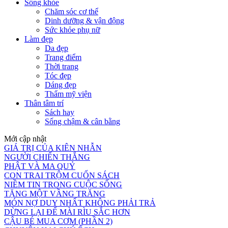
Sống khỏe
Chăm sóc cơ thể
Dinh dưỡng & vận động
Sức khỏe phụ nữ
Làm đẹp
Da đẹp
Trang điểm
Thời trang
Tóc đẹp
Dáng đẹp
Thẩm mỹ viện
Thân tâm trí
Sách hay
Sống chậm & cân bằng
Mới cập nhật
GIÁ TRỊ CỦA KIÊN NHẪN
NGƯỜI CHIẾN THẮNG
PHẬT VÀ MA QUỶ
CON TRAI TRỘM CUỐN SÁCH
NIỀM TIN TRONG CUỘC SỐNG
TẶNG MỘT VẦNG TRĂNG
MÓN NỢ DUY NHẤT KHÔNG PHẢI TRẢ
DỪNG LẠI ĐỂ MÀI RÌU SẮC HƠN
CẬU BÉ MUA CƠM (PHẦN 2)