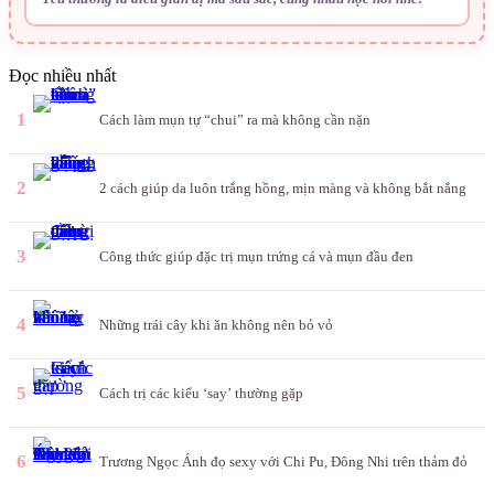
Đọc nhiều nhất
1
Cách làm mụn tự “chui” ra mà không cần nặn
2
2 cách giúp da luôn trắng hồng, mịn màng và không bắt nắng
3
Công thức giúp đặc trị mụn trứng cá và mụn đầu đen
4
Những trái cây khi ăn không nên bỏ vỏ
5
Cách trị các kiểu ‘say’ thường gặp
6
Trương Ngọc Ánh đọ sexy với Chi Pu, Đông Nhi trên thảm đỏ