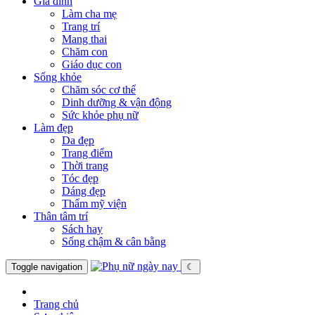
Gia đình
Làm cha mẹ
Trang trí
Mang thai
Chăm con
Giáo dục con
Sống khỏe
Chăm sóc cơ thể
Dinh dưỡng & vận động
Sức khỏe phụ nữ
Làm đẹp
Da đẹp
Trang điểm
Thời trang
Tóc đẹp
Dáng đẹp
Thẩm mỹ viện
Thân tâm trí
Sách hay
Sống chậm & cân bằng
Toggle navigation
☾
Trang chủ