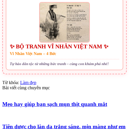
✨ BỘ TRANH VĨ NHÂN VIỆT NAM ✨
Vĩ Nhân Việt Nam – 4 Bức
Tự hào dân tộc từ những bức tranh – cùng con khám phá nhé!
Từ khóa:
Làm đẹp
Bài viết cùng chuyên mục
Mẹo hay giúp bạn sạch mụn thịt quanh mắt
Tiên dược cho làn da trắng sáng, mịn màng như em