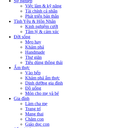
Sự nghiệp
Việc làm & kỹ năng
Tài chính cá nhân
Phát triển bản thân
Tình Yêu & Hôn Nhân
Kinh nghiệm cưới
Tâm lý & cảm xúc
Đời sống
Mẹo hay
Khám phá
Handmade
Thư giãn
Tiêu dùng thông thái
Ẩm thực
Vào bếp
Khám phá ẩm thực
Dinh dưỡng gia đình
Đồ uống
Món cho mẹ và bé
Gia đình
Làm cha mẹ
Trang trí
Mang thai
Chăm con
Giáo dục con