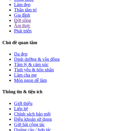
Làm đẹp
Thân tâm trí
Gia đình
Đời sống
Ẩm thực
Phát triển
Chủ đề quan tâm
Da đẹp
Dinh dưỡng & vận động
Tâm lý & cảm xúc
Tình yêu & hôn nhân
Làm cha mẹ
Món ngon dễ làm
Thông tin & tiện ích
Giới thiệu
Liên hệ
Chính sách bảo mật
Điều khoản sử dụng
Gửi bài cộng tác
Quảng cáo / hợp tác