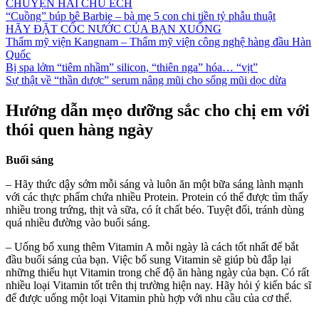
CHUYỆN HAI CHÚ ẾCH
“Cuồng” búp bê Barbie – bà mẹ 5 con chi tiền tỷ phẫu thuật
HÃY ĐẶT CỐC NƯỚC CỦA BẠN XUỐNG
Thẩm mỹ viện Kangnam – Thẩm mỹ viện công nghệ hàng đầu Hàn
Quốc
Bị spa lởm “tiêm nhầm” silicon, “thiên nga” hóa… “vịt”
Sự thật về “thần dược” serum nâng mũi cho sống mũi dọc dừa
Hướng dẫn mẹo dưỡng sắc cho chị em với
thói quen hàng ngày
Buổi sáng
– Hãy thức dậy sớm mỗi sáng và luôn ăn một bữa sáng lành mạnh
với các thực phẩm chứa nhiều Protein. Protein có thể được tìm thấy
nhiều trong trứng, thịt và sữa, có ít chất béo. Tuyệt đối, tránh dùng
quá nhiều đường vào buổi sáng.
– Uống bổ xung thêm Vitamin A mỗi ngày là cách tốt nhất để bắt
đầu buổi sáng của bạn. Việc bổ sung Vitamin sẽ giúp bù đắp lại
những thiếu hụt Vitamin trong chế độ ăn hàng ngày của bạn. Có rất
nhiều loại Vitamin tốt trên thị trường hiện nay. Hãy hỏi ý kiến bác sĩ
để được uống một loại Vitamin phù hợp với nhu cầu của cơ thể.