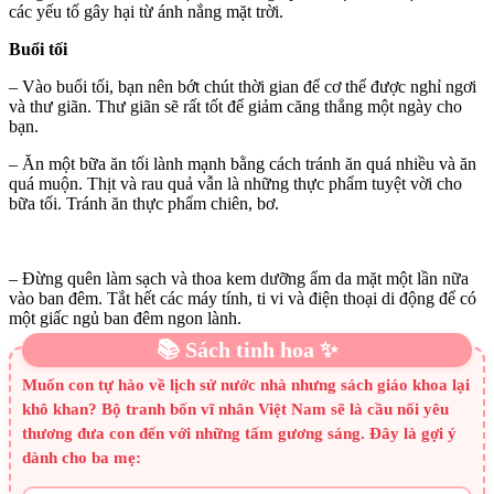
các yếu tố gây hại từ ánh nắng mặt trời.
Buổi tối
– Vào buổi tối, bạn nên bớt chút thời gian để cơ thể được nghỉ ngơi
và thư giãn. Thư giãn sẽ rất tốt để giảm căng thẳng một ngày cho
bạn.
– Ăn một bữa ăn tối lành mạnh bằng cách tránh ăn quá nhiều và ăn
quá muộn. Thịt và rau quả vẫn là những thực phẩm tuyệt vời cho
bữa tối. Tránh ăn thực phẩm chiên, bơ.
– Đừng quên làm sạch và thoa kem dưỡng ẩm da mặt một lần nữa
vào ban đêm. Tắt hết các máy tính, ti vi và điện thoại di động để có
một giấc ngủ ban đêm ngon lành.
📚 Sách tinh hoa ✨
Muốn con tự hào về lịch sử nước nhà nhưng sách giáo khoa lại
khô khan? Bộ tranh bốn vĩ nhân Việt Nam sẽ là cầu nối yêu
thương đưa con đến với những tấm gương sáng. Đây là gợi ý
dành cho ba mẹ: