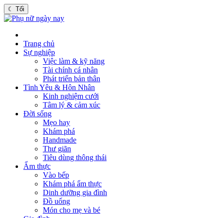
☾
Tối
Trang chủ
Sự nghiệp
Việc làm & kỹ năng
Tài chính cá nhân
Phát triển bản thân
Tình Yêu & Hôn Nhân
Kinh nghiệm cưới
Tâm lý & cảm xúc
Đời sống
Mẹo hay
Khám phá
Handmade
Thư giãn
Tiêu dùng thông thái
Ẩm thực
Vào bếp
Khám phá ẩm thực
Dinh dưỡng gia đình
Đồ uống
Món cho mẹ và bé