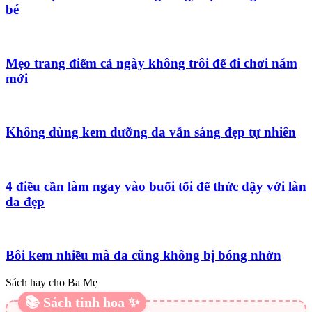
bé
Mẹo trang điểm cả ngày không trôi để đi chơi năm
mới
Không dùng kem dưỡng da vẫn sáng đẹp tự nhiên
4 điều cần làm ngay vào buổi tối để thức dậy với làn
da đẹp
Bôi kem nhiều mà da cũng không bị bóng nhờn
Sách hay cho Ba Mẹ
📚 Sách tinh hoa ✨