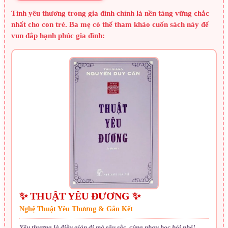
Tình yêu thương trong gia đình chính là nền tảng vững chắc
nhất cho con trẻ. Ba mẹ có thể tham khảo cuốn sách này để
vun đắp hạnh phúc gia đình:
✨ THUẬT YÊU ĐƯƠNG ✨
Nghệ Thuật Yêu Thương & Gắn Kết
Yêu thương là điều giản dị mà sâu sắc, cùng nhau học hỏi nhé!