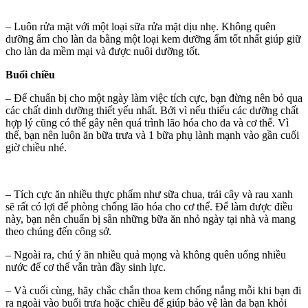
– Luôn rửa mặt với một loại sữa rửa mặt dịu nhẹ. Không quên
dưỡng ẩm cho làn da bằng một loại kem dưỡng ẩm tốt nhất giúp giữ
cho làn da mềm mại và được nuôi dưỡng tốt.
Buổi chiều
– Để chuẩn bị cho một ngày làm việc tích cực, bạn đừng nên bỏ qua
các chất dinh dưỡng thiết yếu nhất. Bởi vì nếu thiếu các dưỡng chất
hợp lý cũng có thể gây nên quá trình lão hóa cho da và cơ thể. Vì
thế, bạn nên luôn ăn bữa trưa và 1 bữa phụ lành mạnh vào gần cuối
giờ chiều nhé.
– Tích cực ăn nhiều thực phẩm như sữa chua, trái cây và rau xanh
sẽ rất có lợi để phòng chống lão hóa cho cơ thể. Để làm được điều
này, bạn nên chuẩn bị sẵn những bữa ăn nhỏ ngày tại nhà và mang
theo chúng đến công sở.
– Ngoài ra, chú ý ăn nhiều quả mọng và không quên uống nhiều
nước để cơ thể vẫn tràn đầy sinh lực.
– Và cuối cùng, hãy chắc chắn thoa kem chống nắng mỗi khi bạn đi
ra ngoài vào buổi trưa hoặc chiều để giúp bảo vệ làn da bạn khỏi