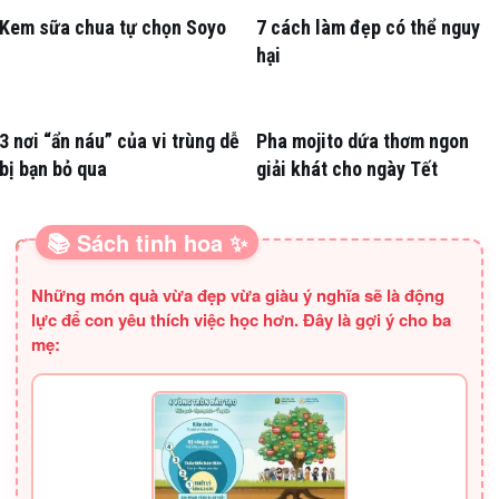
Kem sữa chua tự chọn Soyo
7 cách làm đẹp có thể nguy
hại
3 nơi “ẩn náu” của vi trùng dễ
Pha mojito dứa thơm ngon
bị bạn bỏ qua
giải khát cho ngày Tết
📚 Sách tinh hoa ✨
SÁCH HAY CHO BA MẸ
Những món quà vừa đẹp vừa giàu ý nghĩa sẽ là động
lực để con yêu thích việc học hơn. Đây là gợi ý cho ba
mẹ: