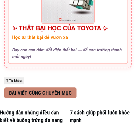
✨ THẤT BẠI HỌC CỦA TOYOTA ✨
Học từ thất bại để vươn xa
Dạy con can đảm đối diện thất bại — để con trưởng thành
mỗi ngày!
Từ khóa:
BÀI VIẾT CÙNG CHUYÊN MỤC
Hướng dẫn những điều cần
7 cách giúp phổi luôn khỏe
biết về buồng trứng đa nang
mạnh