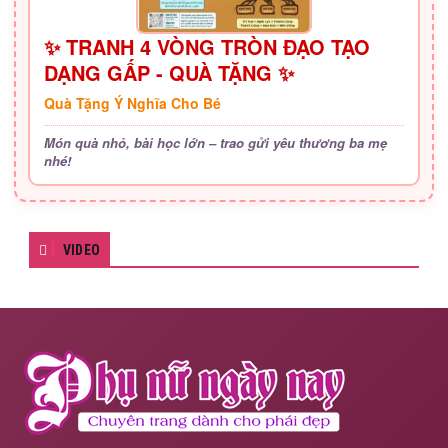
✨ TRANH 4 VÒNG TRÒN ĐẠO TẠO
DẠNG GẤP - QUÀ TẶNG ✨
Quà Tặng Ý Nghĩa Cho Bé
Món quà nhỏ, bài học lớn – trao gửi yêu thương ba mẹ
nhé!
VIDEO