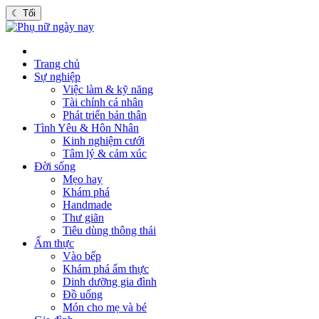
☾
Tối
Trang chủ
Sự nghiệp
Việc làm & kỹ năng
Tài chính cá nhân
Phát triển bản thân
Tình Yêu & Hôn Nhân
Kinh nghiệm cưới
Tâm lý & cảm xúc
Đời sống
Mẹo hay
Khám phá
Handmade
Thư giãn
Tiêu dùng thông thái
Ẩm thực
Vào bếp
Khám phá ẩm thực
Dinh dưỡng gia đình
Đồ uống
Món cho mẹ và bé