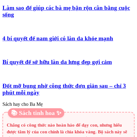
Làm sao để giúp các bà mẹ bận rộn cân bằng cuộc
sống
4 bí quyết để nam giới có làn da khỏe mạnh
Bí quyết để sở hữu làn da lưng đẹp gợi cảm
Đốt mỡ bụng nhờ công thức đơn giản sau – chỉ 3
phút mỗi ngày
Sách hay cho Ba Mẹ
📚 Sách tinh hoa ✨
Chẳng có công thức nào hoàn hảo để dạy con, nhưng hiểu
được tâm lý của con chính là chìa khóa vàng. Bộ sách này sẽ