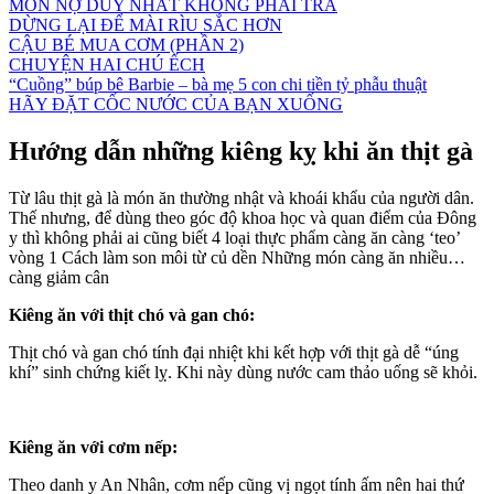
MÓN NỢ DUY NHẤT KHÔNG PHẢI TRẢ
DỪNG LẠI ĐỂ MÀI RÌU SẮC HƠN
CẬU BÉ MUA CƠM (PHẦN 2)
CHUYỆN HAI CHÚ ẾCH
“Cuồng” búp bê Barbie – bà mẹ 5 con chi tiền tỷ phẫu thuật
HÃY ĐẶT CỐC NƯỚC CỦA BẠN XUỐNG
Hướng dẫn những kiêng kỵ khi ăn thịt gà
Từ lâu thịt gà là món ăn thường nhật và khoái khẩu của người dân.
Thế nhưng, để dùng theo góc độ khoa học và quan điểm của Đông
y thì không phải ai cũng biết 4 loại thực phẩm càng ăn càng ‘teo’
vòng 1 Cách làm son môi từ củ dền Những món càng ăn nhiều…
càng giảm cân
Kiêng ăn với thịt chó và gan chó:
Thịt chó và gan chó tính đại nhiệt khi kết hợp với thịt gà dễ “úng
khí” sinh chứng kiết lỵ. Khi này dùng nước cam thảo uống sẽ khỏi.
Kiêng ăn với cơm nếp:
Theo danh y An Nhân, cơm nếp cũng vị ngọt tính ấm nên hai thứ