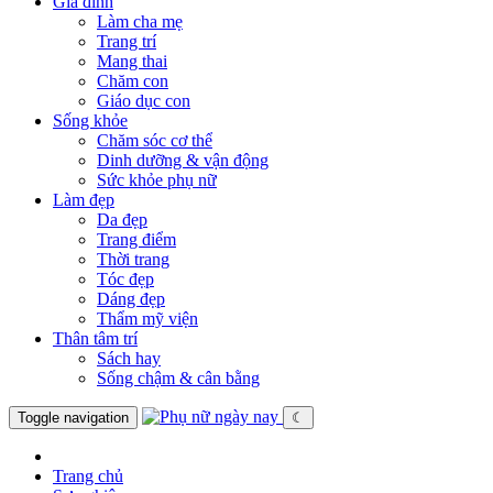
Gia đình
Làm cha mẹ
Trang trí
Mang thai
Chăm con
Giáo dục con
Sống khỏe
Chăm sóc cơ thể
Dinh dưỡng & vận động
Sức khỏe phụ nữ
Làm đẹp
Da đẹp
Trang điểm
Thời trang
Tóc đẹp
Dáng đẹp
Thẩm mỹ viện
Thân tâm trí
Sách hay
Sống chậm & cân bằng
Toggle navigation
☾
Trang chủ