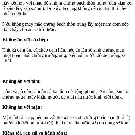
này kết hợp với nhau dễ sinh ra chứng bạch thốn trùng (dân gian gọi
là sán dây, sán sơ mít). Do vậy, ta cũng không nên ăn hai thứ này
nhiều một lúc.
Nếu không may mắc chứng bạch thốn trùng lấy một nắm cơm nếp
đốt cháy cho ăn sẽ trừ được.
Không ăn với cá chép:
Thịt gà cam ôn, cá chép cam hàn, nếu ăn lẫn sẽ sinh chứng mụn
nhọt hoặc phát chứng trường ung. Nên nấu nước đỗ đen uống sẽ
khỏi.
Không ăn với tôm:
Tôm và gà đều cam ôn cả hai tính dễ động phong. Ăn cùng sinh ra
chứng ngứa ngáy khắp người, để giải nấu nước kinh giới uống.
Không ăn với mận:
Mận tính ôn sáp, nếu ăn với thịt gà sẽ sinh chứng hoắc loạn (thổ tả)
ngược tật (sốt nóng sốt rét). Khi này nấu nước sơn tra uống sẽ khỏi.
Kiêng tỏi, rau cải và hành sống: