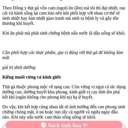
Theo Đông y thịt gà vốn cam (ngọt) ôn (ấm) mà tỏi thì đại nhiệt, rau
cải và hành sống lại cam hàn nên khi phối hợp với nhau cơ thể sẽ
sinh nhiệt hay hàn nhiệt giao tranh mà sinh ra bệnh lỵ và gây tổn
thương khí huyết.
Khi ăn phải mà phát sinh chứng bệnh nấu nước lá dâu uống sẽ khỏi.
Cần phối hợp các thực phẩm, gia vị đúng với thịt gà để không làm
mất
giá trị dinh dưỡng
Kiêng muối vừng và kinh giới:
Thịt gà thuộc phong mộc về tạng can. Còn vừng vị ngọt có tác dụng
dưỡng can, dưỡng huyết khu phong, kinh giới vị cay tính ấm phá
kết khí (ngăn không cho phong khí tụ) hạ ứ huyết.
Do vậy, khi kết hợp cùng nhau tất sẽ ảnh hưởng đến can phong sinh
chứng chóng mặt, ù tai hoặc run rẩy cả người và ngứa ngáy đầu
não. Khi này nấu nước cam thảo sống uống sẽ khỏi.
📚 Sách tinh hoa ✨