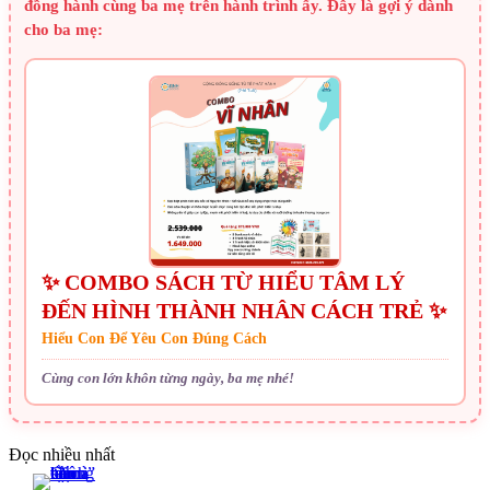
đồng hành cùng ba mẹ trên hành trình ấy. Đây là gợi ý dành
cho ba mẹ:
✨ COMBO SÁCH TỪ HIỂU TÂM LÝ
ĐẾN HÌNH THÀNH NHÂN CÁCH TRẺ ✨
Hiểu Con Để Yêu Con Đúng Cách
Cùng con lớn khôn từng ngày, ba mẹ nhé!
Đọc nhiều nhất