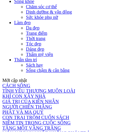
Sống khỏe
Chăm sóc cơ thể
Dinh dưỡng & vận động
Sức khỏe phụ nữ
Làm đẹp
Da đẹp
Trang điểm
Thời trang
Tóc đẹp
Dáng đẹp
Thẩm mỹ viện
Thân tâm trí
Sách hay
Sống chậm & cân bằng
Mới cập nhật
CÁCH SỐNG
TÌNH YÊU THƯƠNG MUÔN LOÀI
KHỈ CON XÂY NHÀ
GIÁ TRỊ CỦA KIÊN NHẪN
NGƯỜI CHIẾN THẮNG
PHẬT VÀ MA QUỶ
CON TRAI TRỘM CUỐN SÁCH
NIỀM TIN TRONG CUỘC SỐNG
TẶNG MỘT VẦNG TRĂNG