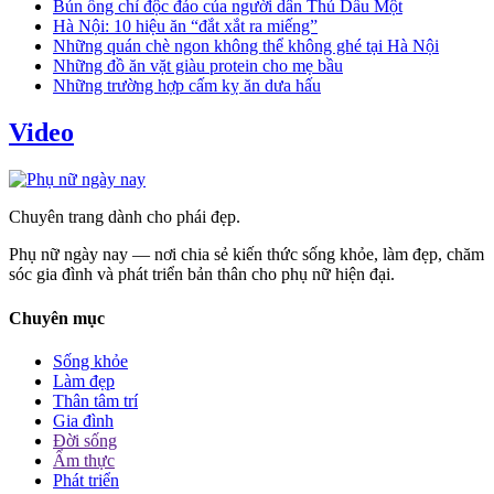
Bún ống chỉ độc đáo của người dân Thủ Dầu Một
Hà Nội: 10 hiệu ăn “đắt xắt ra miếng”
Những quán chè ngon không thể không ghé tại Hà Nội
Những đồ ăn vặt giàu protein cho mẹ bầu
Những trường hợp cấm kỵ ăn dưa hấu
Video
Chuyên trang dành cho phái đẹp.
Phụ nữ ngày nay — nơi chia sẻ kiến thức sống khỏe, làm đẹp, chăm
sóc gia đình và phát triển bản thân cho phụ nữ hiện đại.
Chuyên mục
Sống khỏe
Làm đẹp
Thân tâm trí
Gia đình
Đời sống
Ẩm thực
Phát triển