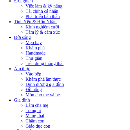
Sự nghiệp
Việc làm & kỹ năng
Tài chính cá nhân
Phát triển bản thân
Tình Yêu & Hôn Nhân
Kinh nghiệm cưới
Tâm lý & cảm xúc
Đời sống
Mẹo hay
Khám phá
Handmade
Thư giãn
Tiêu dùng thông thái
Ẩm thực
Vào bếp
Khám phá ẩm thực
Dinh dưỡng gia đình
Đồ uống
Món cho mẹ và bé
Gia đình
Làm cha mẹ
Trang trí
Mang thai
Chăm con
Giáo dục con