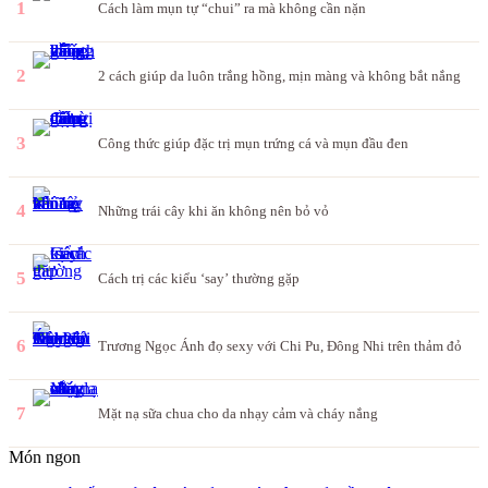
1
Cách làm mụn tự “chui” ra mà không cần nặn
2
2 cách giúp da luôn trắng hồng, mịn màng và không bắt nắng
3
Công thức giúp đặc trị mụn trứng cá và mụn đầu đen
4
Những trái cây khi ăn không nên bỏ vỏ
5
Cách trị các kiểu ‘say’ thường gặp
6
Trương Ngọc Ánh đọ sexy với Chi Pu, Đông Nhi trên thảm đỏ
7
Mặt nạ sữa chua cho da nhạy cảm và cháy nắng
Món ngon