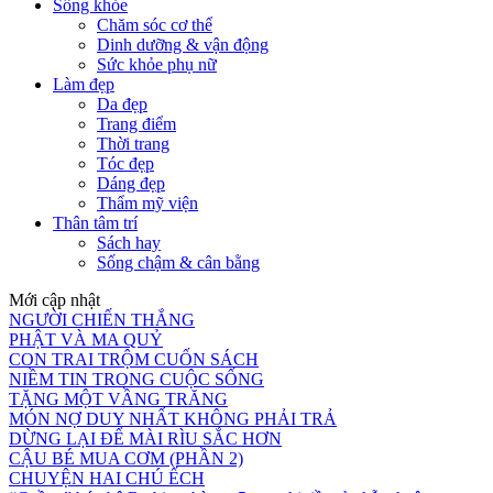
Sống khỏe
Chăm sóc cơ thể
Dinh dưỡng & vận động
Sức khỏe phụ nữ
Làm đẹp
Da đẹp
Trang điểm
Thời trang
Tóc đẹp
Dáng đẹp
Thẩm mỹ viện
Thân tâm trí
Sách hay
Sống chậm & cân bằng
Mới cập nhật
NGƯỜI CHIẾN THẮNG
PHẬT VÀ MA QUỶ
CON TRAI TRỘM CUỐN SÁCH
NIỀM TIN TRONG CUỘC SỐNG
TẶNG MỘT VẦNG TRĂNG
MÓN NỢ DUY NHẤT KHÔNG PHẢI TRẢ
DỪNG LẠI ĐỂ MÀI RÌU SẮC HƠN
CẬU BÉ MUA CƠM (PHẦN 2)
CHUYỆN HAI CHÚ ẾCH