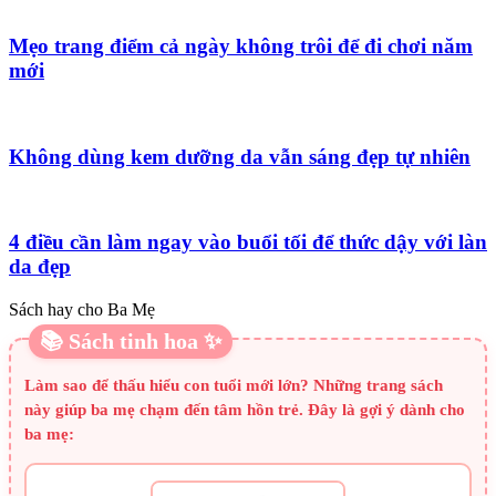
Mẹo trang điểm cả ngày không trôi để đi chơi năm
mới
Không dùng kem dưỡng da vẫn sáng đẹp tự nhiên
4 điều cần làm ngay vào buổi tối để thức dậy với làn
da đẹp
Sách hay cho Ba Mẹ
📚 Sách tinh hoa ✨
Làm sao để thấu hiểu con tuổi mới lớn? Những trang sách
này giúp ba mẹ chạm đến tâm hồn trẻ. Đây là gợi ý dành cho
ba mẹ: