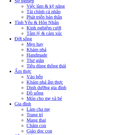
Sự nghiệp
Việc làm & kỹ năng
Tài chính cá nhân
Phát triển bản thân
Tình Yêu & Hôn Nhân
Kinh nghiệm cưới
Tâm lý & cảm xúc
Đời sống
Mẹo hay
Khám phá
Handmade
Thư giãn
Tiêu dùng thông thái
Ẩm thực
Vào bếp
Khám phá ẩm thực
Dinh dưỡng gia đình
Đồ uống
Món cho mẹ và bé
Gia đình
Làm cha mẹ
Trang trí
Mang thai
Chăm con
Giáo dục con