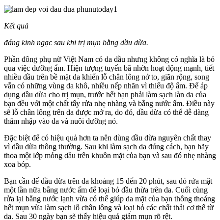
Kết quả
đáng kinh ngạc sau khi trị mụn bằng dầu dừa.
Phần đông phụ nữ Việt Nam có da dầu nhưng không có nghĩa là bỏ
qua việc dưỡng ẩm. Hiện tượng tuyến bã nhờn hoạt động mạnh, tiết
nhiều dầu trên bề mặt da khiến lỗ chân lông nở to, giãn rộng, song
vẫn có những vùng da khô, nhiều nếp nhăn vì thiếu độ ẩm. Để áp
dụng dầu dừa cho trị mụn, trước hết bạn phải làm sạch làn da của
bạn đều với một chất tẩy rửa nhẹ nhàng và bằng nước ấm. Điều này
sẽ lỗ chân lông trên da được mở ra, do đó, dầu dừa có thể dễ dàng
thâm nhập vào da và nuôi dưỡng nó.
Đặc biệt để có hiệu quả hơn ta nên dùng dầu dừa nguyên chất thay
vì dầu dừa thông thường. Sau khi làm sạch da đúng cách, bạn hãy
thoa một lớp mỏng dầu trên khuôn mặt của bạn và sau đó nhẹ nhàng
xoa bóp.
Bạn cần để dầu dừa trên da khoảng 15 đến 20 phút, sau đó rửa mặt
một lần nữa bằng nước ấm để loại bỏ dầu thừa trên da. Cuối cùng
rửa lại bằng nước lạnh vừa có thể giúp da mặt của bạn thông thoáng
hết mụn vừa làm sạch lỗ chân lông và loại bỏ các chất thải cơ thể từ
da. Sau 30 ngày bạn sẽ thấy hiệu quả giảm mụn rõ rệt.