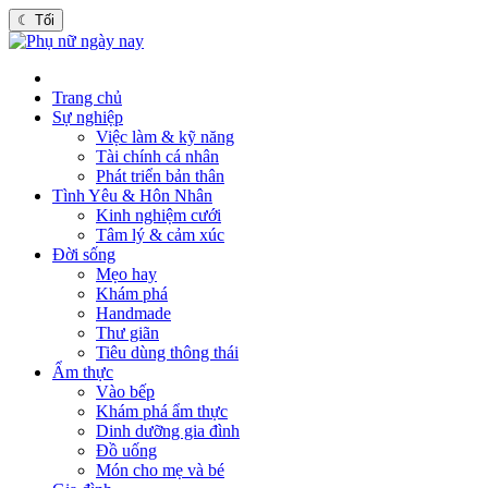
☾
Tối
Trang chủ
Sự nghiệp
Việc làm & kỹ năng
Tài chính cá nhân
Phát triển bản thân
Tình Yêu & Hôn Nhân
Kinh nghiệm cưới
Tâm lý & cảm xúc
Đời sống
Mẹo hay
Khám phá
Handmade
Thư giãn
Tiêu dùng thông thái
Ẩm thực
Vào bếp
Khám phá ẩm thực
Dinh dưỡng gia đình
Đồ uống
Món cho mẹ và bé