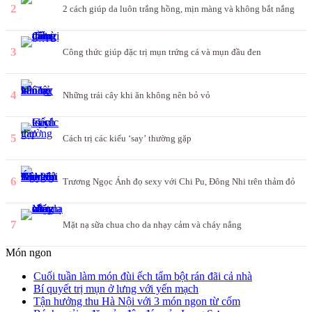
2
2 cách giúp da luôn trắng hồng, mịn màng và không bắt nắng
3
Công thức giúp đặc trị mụn trứng cá và mụn đầu đen
4
Những trái cây khi ăn không nên bỏ vỏ
5
Cách trị các kiểu ‘say’ thường gặp
6
Trương Ngọc Ánh đọ sexy với Chi Pu, Đông Nhi trên thảm đỏ
7
Mặt nạ sữa chua cho da nhạy cảm và cháy nắng
Món ngon
Cuối tuần làm món đùi ếch tẩm bột rán đãi cả nhà
Bí quyết trị mụn ở lưng với yến mạch
Tận hưởng thu Hà Nội với 3 món ngon từ cốm