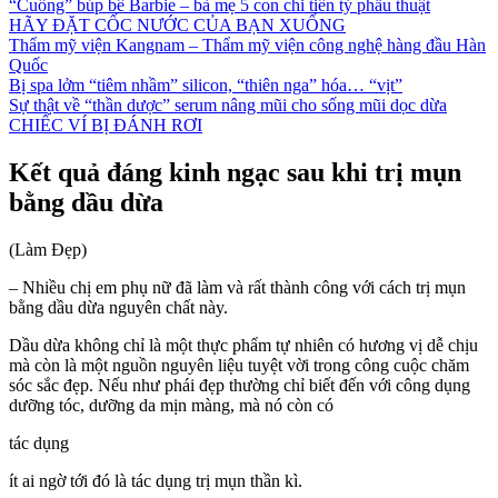
“Cuồng” búp bê Barbie – bà mẹ 5 con chi tiền tỷ phẫu thuật
HÃY ĐẶT CỐC NƯỚC CỦA BẠN XUỐNG
Thẩm mỹ viện Kangnam – Thẩm mỹ viện công nghệ hàng đầu Hàn
Quốc
Bị spa lởm “tiêm nhầm” silicon, “thiên nga” hóa… “vịt”
Sự thật về “thần dược” serum nâng mũi cho sống mũi dọc dừa
CHIẾC VÍ BỊ ĐÁNH RƠI
Kết quả đáng kinh ngạc sau khi trị mụn
bằng dầu dừa
(Làm Đẹp)
– Nhiều chị em phụ nữ đã làm và rất thành công với cách trị mụn
bằng dầu dừa nguyên chất này.
Dầu dừa không chỉ là một thực phẩm tự nhiên có hương vị dễ chịu
mà còn là một nguồn nguyên liệu tuyệt vời trong công cuộc chăm
sóc sắc đẹp. Nếu như phái đẹp thường chỉ biết đến với công dụng
dưỡng tóc, dưỡng da mịn màng, mà nó còn có
tác dụng
ít ai ngờ tới đó là tác dụng trị mụn thần kì.