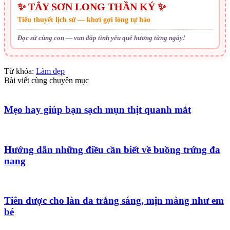
✨ TÂY SƠN LONG THẦN KÝ ✨
Tiểu thuyết lịch sử — khơi gợi lòng tự hào
Đọc sử cùng con — vun đắp tình yêu quê hương từng ngày!
Từ khóa:
Làm đẹp
Bài viết cùng chuyên mục
Mẹo hay giúp bạn sạch mụn thịt quanh mắt
Hướng dẫn những điều cần biết về buồng trứng đa
nang
Tiên dược cho làn da trắng sáng, mịn màng như em
bé