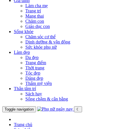
Gia đình
Làm cha mẹ
Trang trí
Mang thai
Chăm con
Giáo dục con
Sống khỏe
Chăm sóc cơ thể
Dinh dưỡng & vận động
Sức khỏe phụ nữ
Làm đẹp
Da đẹp
Trang điểm
Thời trang
Tóc đẹp
Dáng đẹp
Thẩm mỹ viện
Thân tâm trí
Sách hay
Sống chậm & cân bằng
Toggle navigation
☾
Trang chủ