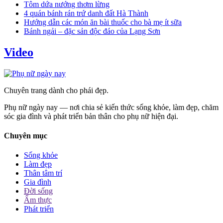
Tôm dứa nướng thơm lừng
4 quán bánh rán trứ danh đất Hà Thành
Hướng dẫn các món ăn bài thuốc cho bà mẹ ít sữa
Bánh ngải – đặc sản độc đáo của Lạng Sơn
Video
Chuyên trang dành cho phái đẹp.
Phụ nữ ngày nay — nơi chia sẻ kiến thức sống khỏe, làm đẹp, chăm
sóc gia đình và phát triển bản thân cho phụ nữ hiện đại.
Chuyên mục
Sống khỏe
Làm đẹp
Thân tâm trí
Gia đình
Đời sống
Ẩm thực
Phát triển