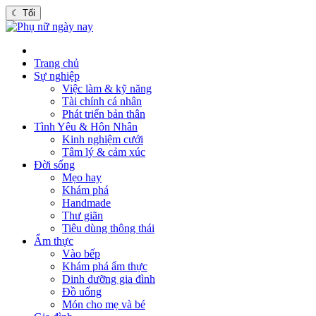
☾
Tối
Trang chủ
Sự nghiệp
Việc làm & kỹ năng
Tài chính cá nhân
Phát triển bản thân
Tình Yêu & Hôn Nhân
Kinh nghiệm cưới
Tâm lý & cảm xúc
Đời sống
Mẹo hay
Khám phá
Handmade
Thư giãn
Tiêu dùng thông thái
Ẩm thực
Vào bếp
Khám phá ẩm thực
Dinh dưỡng gia đình
Đồ uống
Món cho mẹ và bé