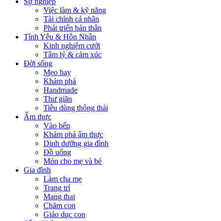
Sự nghiệp
Việc làm & kỹ năng
Tài chính cá nhân
Phát triển bản thân
Tình Yêu & Hôn Nhân
Kinh nghiệm cưới
Tâm lý & cảm xúc
Đời sống
Mẹo hay
Khám phá
Handmade
Thư giãn
Tiêu dùng thông thái
Ẩm thực
Vào bếp
Khám phá ẩm thực
Dinh dưỡng gia đình
Đồ uống
Món cho mẹ và bé
Gia đình
Làm cha mẹ
Trang trí
Mang thai
Chăm con
Giáo dục con