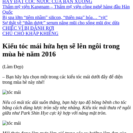
HÃY ĐẶT CỐC NƯỚC CỦA BẠN XUỐNG
Thẩm mỹ viện Kangnam – Thẩm mỹ viện công nghệ hàng đầu Hàn
Quốc
Bị spa lởm “tiêm nhầm” silicon, “thiên nga” hóa… “vịt”
Sự thật về “thần dược” serum nâng mũi cho sống mũi dọc dừa
CHIẾC VÍ BỊ ĐÁNH RƠI
CHÚ CHÓ KHẬP KHIỂNG
Kiểu tóc mái hứa hẹn sẽ lên ngôi trong
mùa hè năm 2016
(Làm Đẹp)
– Bạn hãy lựa chọn một trong các kiểu tóc mái dưới đây để diện
trong mùa hè này nhé!
Nếu có mái tóc dài suôn thẳng, bạn hãy tạo độ bồng bềnh cho tóc
bằng cách dùng lược tròn sấy nhẹ nhàng. Kiểu tóc mái thưa rẽ ngôi
giữa như Park Shin Hye cực kỳ hợp với nàng mặt tròn.