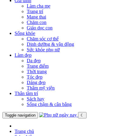
Gia đình
Làm cha mẹ
Trang trí
Mang thai
Chăm con
Giáo dục con
Sống khỏe
Chăm sóc cơ thể
Dinh dưỡng & vận động
Sức khỏe phụ nữ
Làm đẹp
Da đẹp
Trang điểm
Thời trang
Tóc đẹp
Dáng đẹp
Thẩm mỹ viện
Thân tâm trí
Sách hay
Sống chậm & cân bằng
Toggle navigation
☾
Trang chủ