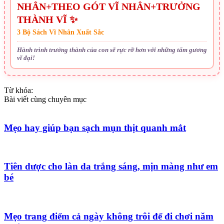
NHÂN+THEO GÓT VĨ NHÂN+TRƯỞNG
THÀNH VĨ ✨
3 Bộ Sách Vĩ Nhân Xuất Sắc
Hành trình trưởng thành của con sẽ rực rỡ hơn với những tấm gương
vĩ đại!
Từ khóa:
Bài viết cùng chuyên mục
Mẹo hay giúp bạn sạch mụn thịt quanh mắt
Tiên dược cho làn da trắng sáng, mịn màng như em
bé
Mẹo trang điểm cả ngày không trôi để đi chơi năm