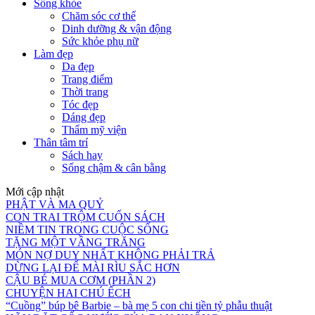
Sống khỏe
Chăm sóc cơ thể
Dinh dưỡng & vận động
Sức khỏe phụ nữ
Làm đẹp
Da đẹp
Trang điểm
Thời trang
Tóc đẹp
Dáng đẹp
Thẩm mỹ viện
Thân tâm trí
Sách hay
Sống chậm & cân bằng
Mới cập nhật
PHẬT VÀ MA QUỶ
CON TRAI TRỘM CUỐN SÁCH
NIỀM TIN TRONG CUỘC SỐNG
TẶNG MỘT VẦNG TRĂNG
MÓN NỢ DUY NHẤT KHÔNG PHẢI TRẢ
DỪNG LẠI ĐỂ MÀI RÌU SẮC HƠN
CẬU BÉ MUA CƠM (PHẦN 2)
CHUYỆN HAI CHÚ ẾCH
“Cuồng” búp bê Barbie – bà mẹ 5 con chi tiền tỷ phẫu thuật