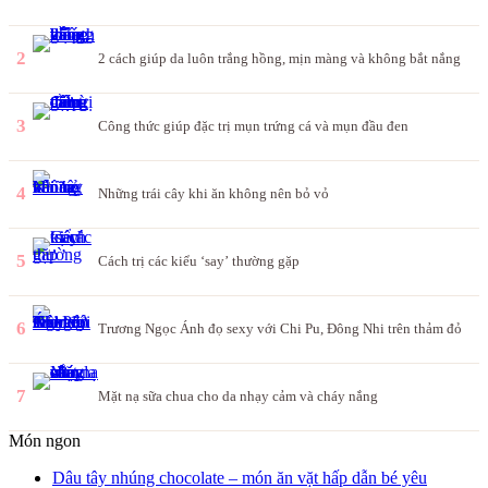
2
2 cách giúp da luôn trắng hồng, mịn màng và không bắt nắng
3
Công thức giúp đặc trị mụn trứng cá và mụn đầu đen
4
Những trái cây khi ăn không nên bỏ vỏ
5
Cách trị các kiểu ‘say’ thường gặp
6
Trương Ngọc Ánh đọ sexy với Chi Pu, Đông Nhi trên thảm đỏ
7
Mặt nạ sữa chua cho da nhạy cảm và cháy nắng
Món ngon
Dâu tây nhúng chocolate – món ăn vặt hấp dẫn bé yêu