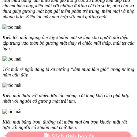
Mái thưa đang làm mưa làm gió trong các xu hướng làm đẹp của
chị em hiện nay, kiểu mái với những đường cắt tỉa so le, uốn cúp và
thưa giúp gương mặt bạn gái thêm phần trẻ trung, mềm mại và nhẹ
nhàng hơn. Kiểu tóc này phù hợp với mọi gương mặt.
Kiểu tóc mái ngang ôm lấy khuôn mặt sẽ làm cho người đối diện
tập trung vào toàn bộ gương mặt thay vì chiếc mũi thấp, mũi tẹt của
bạn.
Tóc mái rẽ ngôi đang là xu hướng “làm mưa làm gió” trong những
năm gần đây.
Kiểu mái thưa với nhiều lớp tóc mỏng, cắt tầng khéo léo phù hợp
nhất với người có gương mặt trái tim.
Kiểu mái bằng tròn, đường cắt mềm mại ôm trọn khuôn mặt rất
hợp với người có khuôn mặt chứ điền.
📚 Sách tinh hoa ✨