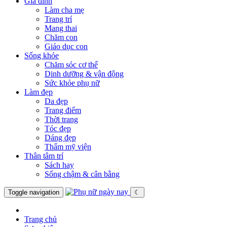
Gia đình
Làm cha mẹ
Trang trí
Mang thai
Chăm con
Giáo dục con
Sống khỏe
Chăm sóc cơ thể
Dinh dưỡng & vận động
Sức khỏe phụ nữ
Làm đẹp
Da đẹp
Trang điểm
Thời trang
Tóc đẹp
Dáng đẹp
Thẩm mỹ viện
Thân tâm trí
Sách hay
Sống chậm & cân bằng
Toggle navigation
☾
Trang chủ