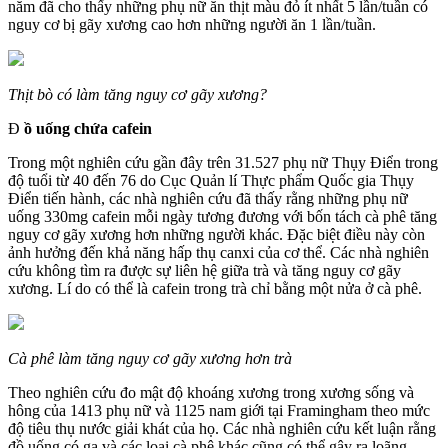
năm đã cho thấy những phụ nữ ăn thịt màu đỏ ít nhất 5 lần/tuần có
nguy cơ bị gãy xương cao hơn những người ăn 1 lần/tuần.
Thịt bò có làm tăng nguy cơ gãy xương?
Đ
ồ uống chứa cafein
Trong một nghiên cứu gần đây trên 31.527 phụ nữ Thụy Điển trong
độ tuổi từ 40 đến 76 do Cục Quản lí Thực phẩm Quốc gia Thụy
Điển tiến hành, các nhà nghiên cứu đã thấy rằng những phụ nữ
uống 330mg cafein mỗi ngày tương đương với bốn tách cà phê tăng
nguy cơ gãy xương hơn những người khác. Đặc biệt điều này còn
ảnh hưởng đến khả năng hấp thụ canxi của cơ thể. Các nhà nghiên
cứu không tìm ra được sự liên hệ giữa trà và tăng nguy cơ gãy
xương. Lí do có thể là cafein trong trà chỉ bằng một nửa ở cà phê.
Cà phê làm tăng nguy cơ gãy xương hơn trà
Theo nghiên cứu đo mật độ khoáng xương trong xương sống và
hông của 1413 phụ nữ và 1125 nam giới tại Framingham theo mức
độ tiêu thụ nước giải khát của họ. Các nhà nghiên cứu kết luận rằng
đồ uống có ga và các loại cà phê khác cũng có thể gây ra loãng