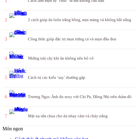
1
Cách làm mụn tự “chui” ra mà không cần nặn
2
2 cách giúp da luôn trắng hồng, mịn màng và không bắt nắng
3
Công thức giúp đặc trị mụn trứng cá và mụn đầu đen
4
Những trái cây khi ăn không nên bỏ vỏ
5
Cách trị các kiểu ‘say’ thường gặp
6
Trương Ngọc Ánh đọ sexy với Chi Pu, Đông Nhi trên thảm đỏ
7
Mặt nạ sữa chua cho da nhạy cảm và cháy nắng
Món ngon