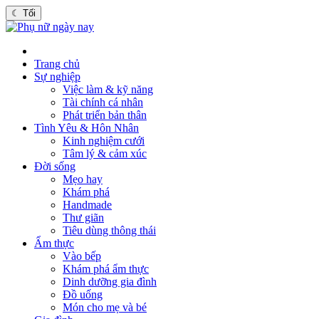
☾
Tối
Trang chủ
Sự nghiệp
Việc làm & kỹ năng
Tài chính cá nhân
Phát triển bản thân
Tình Yêu & Hôn Nhân
Kinh nghiệm cưới
Tâm lý & cảm xúc
Đời sống
Mẹo hay
Khám phá
Handmade
Thư giãn
Tiêu dùng thông thái
Ẩm thực
Vào bếp
Khám phá ẩm thực
Dinh dưỡng gia đình
Đồ uống
Món cho mẹ và bé