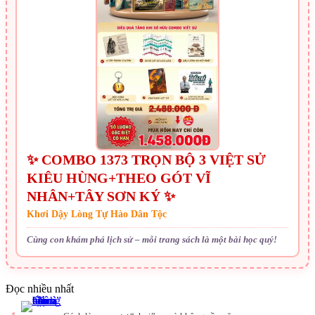
✨ COMBO 1373 TRỌN BỘ 3 VIỆT SỬ
KIÊU HÙNG+THEO GÓT VĨ
NHÂN+TÂY SƠN KÝ ✨
Khơi Dậy Lòng Tự Hào Dân Tộc
Cùng con khám phá lịch sử – mỗi trang sách là một bài học quý!
Đọc nhiều nhất