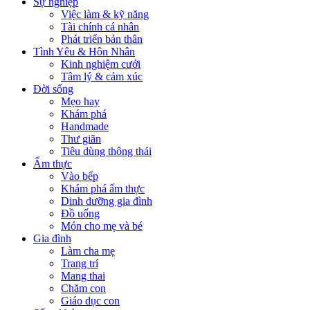
Sự nghiệp
Việc làm & kỹ năng
Tài chính cá nhân
Phát triển bản thân
Tình Yêu & Hôn Nhân
Kinh nghiệm cưới
Tâm lý & cảm xúc
Đời sống
Mẹo hay
Khám phá
Handmade
Thư giãn
Tiêu dùng thông thái
Ẩm thực
Vào bếp
Khám phá ẩm thực
Dinh dưỡng gia đình
Đồ uống
Món cho mẹ và bé
Gia đình
Làm cha mẹ
Trang trí
Mang thai
Chăm con
Giáo dục con