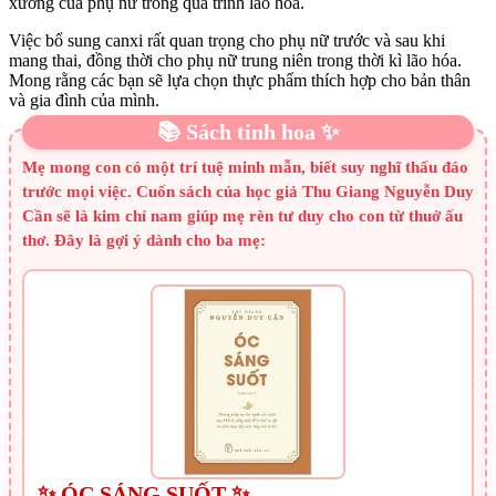
xương của phụ nữ trong quá trình lão hóa.
Việc bổ sung canxi rất quan trọng cho phụ nữ trước và sau khi
mang thai, đồng thời cho phụ nữ trung niên trong thời kì lão hóa.
Mong rằng các bạn sẽ lựa chọn thực phẩm thích hợp cho bản thân
và gia đình của mình.
📚 Sách tinh hoa ✨
Mẹ mong con có một trí tuệ minh mẫn, biết suy nghĩ thấu đáo
trước mọi việc. Cuốn sách của học giả Thu Giang Nguyễn Duy
Cần sẽ là kim chỉ nam giúp mẹ rèn tư duy cho con từ thuở ấu
thơ. Đây là gợi ý dành cho ba mẹ:
✨ ÓC SÁNG SUỐT ✨