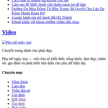
Cách thái ớt nhanh mà không còn hạt
Làm sao để Mứt chuối vừa thơm ngon lại dễ làm
Dưỡng Da Mùa Đông Từ Bên Trong: Bí Quyết Cho Làn Da
Khỏe Mạnh Rạng Rỡ
4 quán bánh rán trứ danh đất Hà Thành
Khoái khẩu với khoai nướng chấm sữa chua
Video
Chuyên trang dành cho phái đẹp.
Phụ nữ ngày nay — nơi chia sẻ kiến thức sống khỏe, làm đẹp, chăm
sóc gia đình và phát triển bản thân cho phụ nữ hiện đại.
Chuyên mục
Sống khỏe
Làm đẹp
Thân tâm trí
Gia đình
Đời sống
Ẩm thực
Phát triển