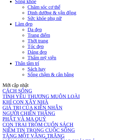
Sống khỏe
Chăm sóc cơ thể
Dinh dưỡng & vận động
Sức khỏe phụ nữ
Làm đẹp
Da đẹp
Trang điểm
Thời trang
Tóc đẹp
Dáng đẹp
Thẩm mỹ viện
Thân tâm trí
Sách hay
Sống chậm & cân bằng
Mới cập nhật
CÁCH SỐNG
TÌNH YÊU THƯƠNG MUÔN LOÀI
KHỈ CON XÂY NHÀ
GIÁ TRỊ CỦA KIÊN NHẪN
NGƯỜI CHIẾN THẮNG
PHẬT VÀ MA QUỶ
CON TRAI TRỘM CUỐN SÁCH
NIỀM TIN TRONG CUỘC SỐNG
TẶNG MỘT VẦNG TRĂNG