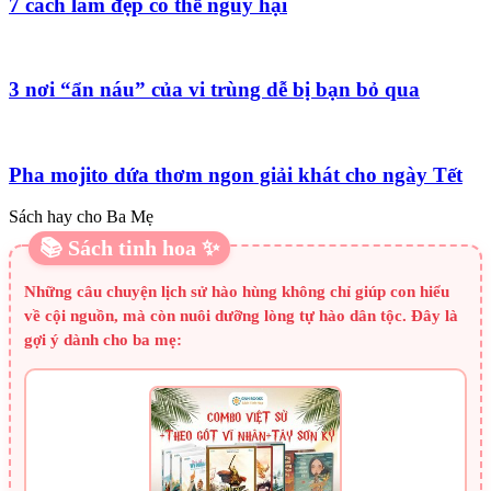
7 cách làm đẹp có thể nguy hại
3 nơi “ẩn náu” của vi trùng dễ bị bạn bỏ qua
Pha mojito dứa thơm ngon giải khát cho ngày Tết
Sách hay cho Ba Mẹ
📚 Sách tinh hoa ✨
Những câu chuyện lịch sử hào hùng không chỉ giúp con hiểu
về cội nguồn, mà còn nuôi dưỡng lòng tự hào dân tộc. Đây là
gợi ý dành cho ba mẹ: