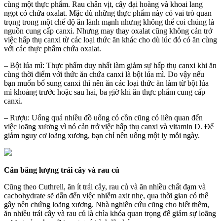
cùng một thực phẩm. Rau chân vịt, cây đại hoàng và khoai lang
ngọt có chứa oxalat. Mặc dù những thực phẩm này có vai trò quan
trọng trong một chế độ ăn lành mạnh nhưng không thể coi chúng là
nguồn cung cấp canxi. Nhưng may thay oxalat cũng không cản trở
việc hấp thụ canxi từ các loại thức ăn khác cho dù lúc đó có ăn cùng
với các thực phẩm chứa oxalat.
– Bột lúa mì: Thực phẩm duy nhất làm giảm sự hấp thụ canxi khi ăn
cùng thời điểm với thức ăn chứa canxi là bột lúa mì. Do vậy nếu
bạn muốn bổ sung canxi thì nên ăn các loại thức ăn làm từ bột lúa
mì khoảng trước hoặc sau hai, ba giờ khi ăn thực phẩm cung cấp
canxi.
– Rượu: Uống quá nhiều đồ uống có cồn cũng có liên quan đến
việc loãng xương vì nó cản trở việc hấp thụ canxi và vitamin D. Để
giảm nguy cơ loãng xương, bạn chỉ nên uống một ly mỗi ngày.
Cân bằng lượng trái cây và rau củ
Cũng theo Cuthrell, ăn ít trái cây, rau củ và ăn nhiều chất đạm và
cacbohydrate sẽ dẫn đến việc nhiễm axit nhẹ, qua thời gian có thể
gây nên chứng loãng xương. Nhà nghiên cứu cũng cho biết thêm,
ăn nhiều trái cây và rau củ là chìa khóa quan trọng để giảm sự loãng