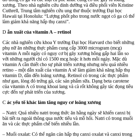
xương. Theo nhà nghiên cứu dinh dưỡng và điều phối viên Kristine
Cuthrell, Trung tâm nghiên cứu ung thư thuộc trường Đại học
Hawaii tại Honolulu: “Lượng phốt pho trong nước ngọt có ga có thể
làm giảm khả năng hấp thụ canxi”.
D
ẫn xuất của vitamin A – retinol
Các nhà nghiên cứu khoa Y trường Đại học Harvard cho biết những
phụ nữ ăn những thực phẩm cung cấp 3000 microgram (mcg)
vitamin A mỗi ngày có nguy cơ bị gãy xương hông gấp hai lần so
với những người chỉ có 1500 mcg hoặc ít hơn mỗi ngày. Mặc dù
vitamin A cần thiết cho sự phát triển xương nhưng nếu quá nhiều
retino – một dẫn xuất của vitamin A sẽ làm giảm khả năng hấp thụ
vitamin D, dẫn đến loãng xương. Retinol có trong các thực phẩm
như gan, lòng đỏ trứng gà, các sản phẩm sữa. Dạng beta carotene
của vitamin A có trong khoai lang và cà rốt không gây tác đọng tiêu
cực đến sự phát triển của xương.
C
ác yếu tố khác làm tăng nguy cơ loãng xương
– Natri: Quá nhiều natri trong thức ăn hằng ngày sẽ khiến canxi bị
bài tiết ra ngoài thông qua nước tiểu và mồ hôi. Natri có trong muối
ăn và các thực phẩm chế biến nhiều lần.
– Muối oxalat: Có thể ngăn cản hấp thụ canxi oxalat và canxi trong