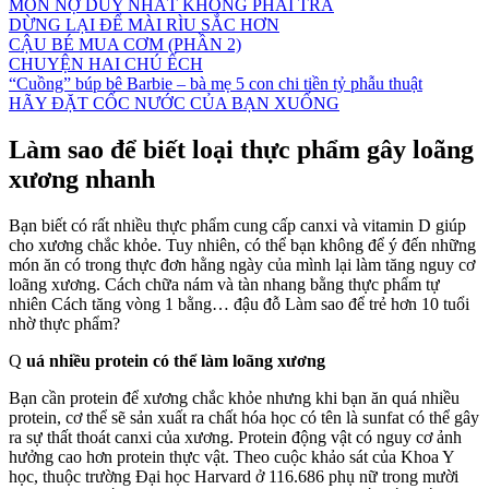
MÓN NỢ DUY NHẤT KHÔNG PHẢI TRẢ
DỪNG LẠI ĐỂ MÀI RÌU SẮC HƠN
CẬU BÉ MUA CƠM (PHẦN 2)
CHUYỆN HAI CHÚ ẾCH
“Cuồng” búp bê Barbie – bà mẹ 5 con chi tiền tỷ phẫu thuật
HÃY ĐẶT CỐC NƯỚC CỦA BẠN XUỐNG
Làm sao để biết loại thực phẩm gây loãng
xương nhanh
Bạn biết có rất nhiều thực phẩm cung cấp canxi và vitamin D giúp
cho xương chắc khỏe. Tuy nhiên, có thể bạn không để ý đến những
món ăn có trong thực đơn hằng ngày của mình lại làm tăng nguy cơ
loãng xương. Cách chữa nám và tàn nhang bằng thực phẩm tự
nhiên Cách tăng vòng 1 bằng… đậu đỗ Làm sao để trẻ hơn 10 tuổi
nhờ thực phẩm?
Q
uá nhiều protein có thể làm loãng xương
Bạn cần protein để xương chắc khỏe nhưng khi bạn ăn quá nhiều
protein, cơ thể sẽ sản xuất ra chất hóa học có tên là sunfat có thể gây
ra sự thất thoát canxi của xương. Protein động vật có nguy cơ ảnh
hưởng cao hơn protein thực vật. Theo cuộc khảo sát của Khoa Y
học, thuộc trường Đại học Harvard ở 116.686 phụ nữ trong mười